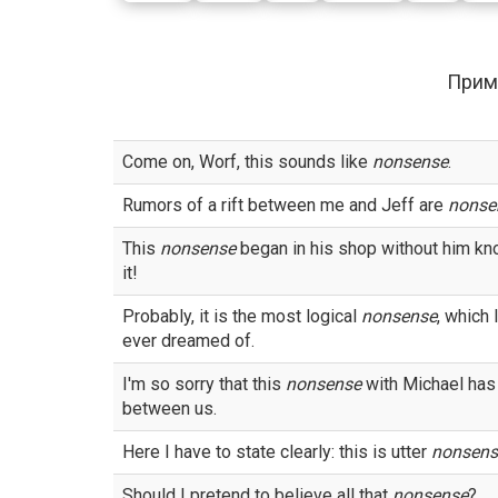
Прим
Come on, Worf, this sounds like
nonsense
.
Rumors of a rift between me and Jeff are
nonse
This
nonsense
began in his shop without him k
it!
Probably, it is the most logical
nonsense
, which 
ever dreamed of.
I'm so sorry that this
nonsense
with Michael ha
between us.
Here I have to state clearly: this is utter
nonsens
Should I pretend to believe all that
nonsense
?