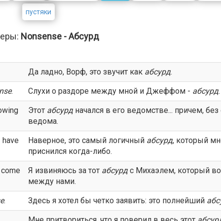
пустяки
еры:
Nonsense - Абсурд
Да ладно, Ворф, это звучит как
абсурд
.
nse
.
Слухи о раздоре между мной и Джеффом -
абсурд
.
nowing
Этот
абсурд
начался в его ведомстве... причем, без
ведома.
I have
Наверное, это самый логичный
абсурд
, который мн
приснился когда-либо.
s come
Я извиняюсь за тот
абсурд
с Михаэлем, который в
между нами.
e
.
Здесь я хотел бы четко заявить: это полнейший
абс
Мне притвориться, что я поверил в весь этот
абсур