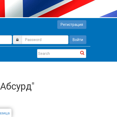
Регистрация
Войти
 Абсурд"
азица