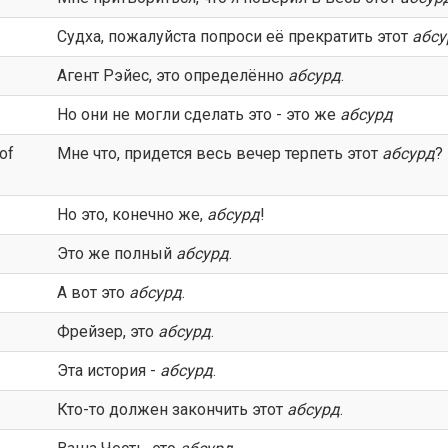
Судха, пожалуйста попроси её прекратить этот
абсу
Агент Рэйес, это определённо
абсурд
.
Но они не могли сделать это - это же
абсурд
of
Мне что, придется весь вечер терпеть этот
абсурд
?
Но это, конечно же,
абсурд
!
Это же полный
абсурд
.
А вот это
абсурд
.
Фрейзер, это
абсурд
.
Эта история -
абсурд
.
Кто-то должен закончить этот
абсурд
.