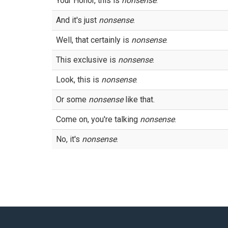
Your Honor, this is
nonsense
.
And it's just
nonsense
.
Well, that certainly is
nonsense
.
This exclusive is
nonsense
.
Look, this is
nonsense
.
Or some
nonsense
like that.
Come on, you're talking
nonsense
.
No, it's
nonsense
.