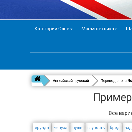
Категории Слов
Мнемотехника
Ша
Английский - русский
Перевод слова
No
Примеры
Все вари
ерунда
чепуха
чушь
глупость
бред
взд