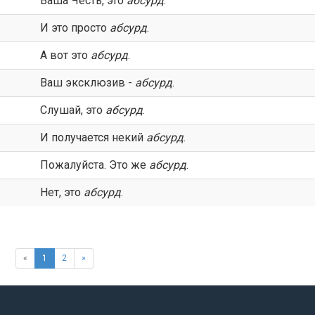
Ваша Честь, это
абсурд
.
И это просто
абсурд
.
А вот это
абсурд
.
Ваш эксклюзив -
абсурд
.
Слушай, это
абсурд
.
И получается некий
абсурд
.
Пожалуйста. Это же
абсурд
.
Нет, это
абсурд
.
«
1
2
»