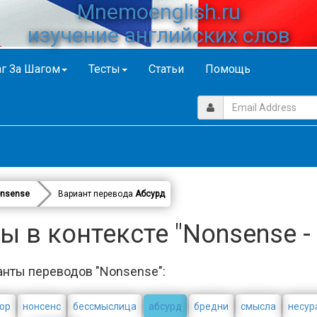
Mnemoenglish.ru
изучение английских слов
г За Шагом
Тесты
Статьи
Помощь
nsense
Вариант перевода
Абсурд
 в контексте "Nonsense -
анты переводов "Nonsense":
ор
нонсенс
бессмыслица
абсурд
бредни
смысла
несур