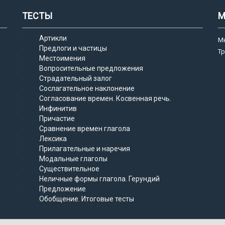
ТЕСТЫ
М
Артикли
М
Предлоги и частицы
Т
Местоимения
Вопросительные предложения
Страдательный залог
Сослагательное наклонение
Согласование времен. Косвенная речь.
Инфинитив
Причастие
Сравнение времен глагола
Лексика
Прилагательные и наречия
Модальные глаголы
Существительное
Неличные формы глагола. Герундий
Предложение
Обобщение. Итоговые тесты