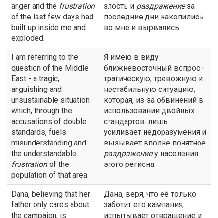
anger and the
frustration
злость и
раздражение
за
of the last few days had
последние дни накопились
built up inside me and
во мне и вырвались.
exploded.
I am referring to the
Я имею в виду
question of the Middle
ближневосточный вопрос -
East - a tragic,
трагическую, тревожную и
anguishing and
нестабильную ситуацию,
unsustainable situation
которая, из-за обвинений в
which, through the
использовании двойных
accusations of double
стандартов, лишь
standards, fuels
усиливает недоразумения и
misunderstanding and
вызывает вполне понятное
the understandable
раздражение
у населения
frustration
of the
этого региона.
population of that area.
Dana, believing that her
Дана, веря, что её только
father only cares about
заботит его кампания,
the campaign, is
испытывает отвращение и