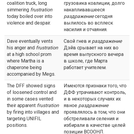
coalition truck, long
грузовика коалиции, долго
simmering
frustration
накапливавшееся
today boiled over into
раздражение
сегодня
violence and despair.
вылилось во всплеск
насилия и отчаяния.
Dave eventually vents
Свой гнев и
раздражение
his anger and
frustration
Дэйв срывает на них во
at a high school prom
время выпускного вечера
where Martha is a
в школе, где Марта
chaperone being
работает учителем.
accompanied by Megs.
The DFF showed signs
Имеются признаки того, что
of loosened control and
ДФФ утрачивают контроль,
in some cases vented
и в некоторых случаях их
their apparent
frustration
явное
раздражение
by firing into villages and
проявлялось в том, что они
targeting UNIFIL
обстреливали селения и
positions.
избирали в качестве целей
позиции ВСООНЛ.