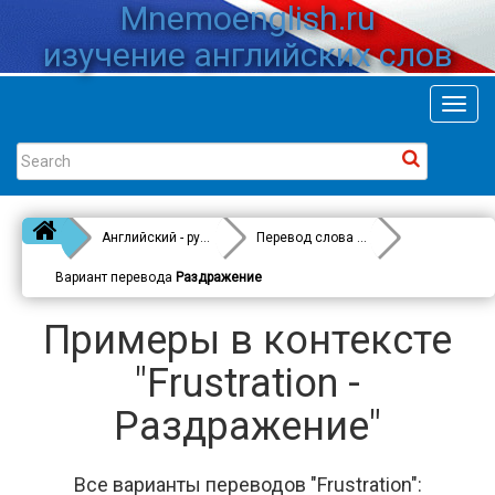
Mnemoenglish.ru
изучение английских слов
Toggl
navig
Английский - русский
Перевод слова
Frustration
Вариант перевода
Раздражение
Примеры в контексте
"Frustration -
Раздражение"
Все варианты переводов "Frustration":