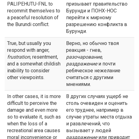
PALIPEHUTU-FNL to
призывает правительство
recommit themselves to
Бурунди и ПОНХ-НОС
a peaceful resolution of
перейти к мирному
the Burundi conflict.
разрешению конфликта в
Бурунди.
True, but usually you
Верно, но обычно твоя
respond with anger,
реакция - гнев,
frustration
, resentment,
разочарование
,
and a somewhat childish
раздражение
и почти
inability to consider
ребяческое нежелание
other viewpoints.
считаться с другими
мнениями.
In other cases, it is more
В других случаях ущерб не
difficult to perceive the
столь очевиден и оценить
damage and even more
его труднее, например в
so to evaluate it, such as
случае утраты места отдыха
when the loss of a
и развлечений, что
recreational area causes
вызывает у людей
moral inconvenience or
раздражение
или приводит