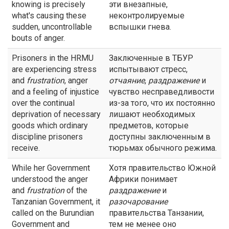
knowing is precisely
эти внезапные,
what's causing these
неконтролируемые
sudden, uncontrollable
вспышки гнева.
bouts of anger.
Prisoners in the HRMU
Заключенные в ТБУР
are experiencing stress
испытывают стресс,
and
frustration
, anger
отчаяние
,
раздражение
и
and a feeling of injustice
чувство несправедливости
over the continual
из-за того, что их постоянно
deprivation of necessary
лишают необходимых
goods which ordinary
предметов, которые
discipline prisoners
доступны заключенным в
receive.
тюрьмах обычного режима.
While her Government
Хотя правительство Южной
understood the anger
Африки понимает
and
frustration
of the
раздражение
и
Tanzanian Government, it
разочарование
called on the Burundian
правительства Танзании,
Government and
тем не менее оно