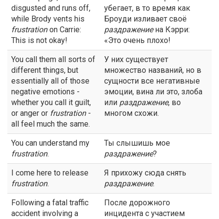
disgusted and runs off,
убегает, в то время как
while Brody vents his
Броуди изливает своё
frustration
on Carrie:
раздражение
на Кэрри:
This is not okay!
«Это очень плохо!
You call them all sorts of
У них существует
different things, but
множество названий, но в
essentially all of those
сущности все негативные
negative emotions -
эмоции, вина ли это, злоба
whether you call it guilt,
или
раздражение
, во
or anger or
frustration
-
многом схожи.
all feel much the same.
You can understand my
Ты слышишь мое
frustration
.
раздражение
?
I come here to release
Я прихожу сюда снять
frustration
.
раздражение
.
Following a fatal traffic
После дорожного
accident involving a
инцидента с участием