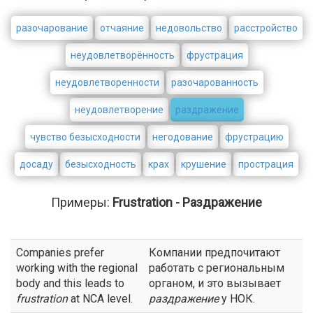
разочарование
отчаяние
недовольство
расстройство
неудовлетворённость
фрустрация
неудовлетворенности
разочарованность
неудовлетворение
раздражение
чувство безысходности
негодование
фрустрацию
досаду
безысходность
крах
крушение
прострация
Примеры:
Frustration - Раздражение
Companies prefer
Компании предпочитают
working with the regional
работать с региональным
body and this leads to
органом, и это вызывает
frustration
at NCA level.
раздражение
у НОК.