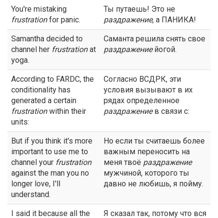
You're mistaking
Ты путаешь! Это не
frustration
for panic.
раздражение
, а ПАНИКА!
Samantha decided to
Саманта решила снять свое
channel her
frustration
at
раздражение
йогой.
yoga.
According to FARDC, the
Согласно ВСДРК, эти
conditionality has
условия вызывают в их
generated a certain
рядах определенное
frustration
within their
раздражение
в связи с:
units:
But if you think it's more
Но если ты считаешь более
important to use me to
важным переносить на
channel your
frustration
меня твоё
раздражение
against the man you no
мужчиной, которого ты
longer love, I'll
давно не любишь, я пойму.
understand.
I said it because all the
Я сказал так, потому что вся