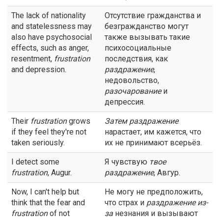
The lack of nationality
Отсутствие гражданства и
and statelessness may
безгражданство могут
also have psychosocial
также вызывать такие
effects, such as anger,
психосоциальные
resentment,
frustration
последствия, как
and depression.
раздражение
,
недовольство,
разочарование
и
депрессия.
Their
frustration
grows
Затем
раздражение
if they feel they're not
нарастает, им кажется, что
taken seriously.
их не принимают всерьёз.
I detect some
Я чувствую
твое
frustration
, Augur.
раздражение
, Авгур.
Now, I can't help but
Не могу не предположить,
think that the fear and
что страх и
раздражение
из-
frustration
of not
за
незнания и вызывают