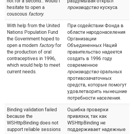
not for a second... would I
раздумывая открыл
hesitate to open a
производство
кускуса.
couscous
factory
.
With help from the United
При содействии Фонда в
Nations Population Fund
области народонаселения
the Government hoped to
Организации
open a modern
factory
for
Объединенных Наций
the production of oral
правительство надеется
contraceptives in 1996,
создать в 1996 году
which would help to meet
современное
current needs.
производство
оральных
противозачаточных
средств, которые помогут
удовлетворить нынешние
потребности населения.
Binding validation failed
Ошибка проверки
because the
привязки, так как
WSHttpBinding does not
WSHttpBinding не
support reliable sessions
поддерживает надежные