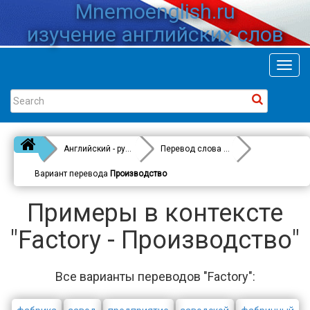
Mnemoenglish.ru
изучение английских слов
Toggl
navig
Английский - русский
Перевод слова
Factory
Вариант перевода
Производство
Примеры в контексте
"Factory - Производство"
Все варианты переводов "Factory":