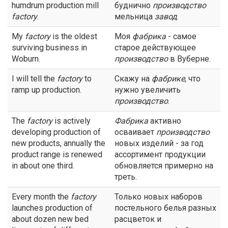
humdrum production mill
буднично
производство
factory
.
мельница
завод
.
My
factory
is the oldest
Моя
фабрика
- самое
surviving business in
старое действующее
Woburn.
производство
в Вуберне.
I will tell the
factory
to
Скажу на
фабрике
, что
ramp up production.
нужно увеличить
производство
.
The
factory
is actively
Фабрика
активно
developing production of
осваивает
производство
new products, annually the
новых изделий - за год
product range is renewed
ассортимент продукции
in about one third.
обновляется примерно на
треть.
Every month the
factory
Только новых наборов
launches production of
постельного белья разных
about dozen new bed
расцветок и