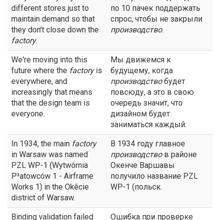
different stores just to
по 10 пачек поддержать
maintain demand so that
спрос, чтобы не закрыли
they don't close down the
производство
.
factory
.
We're moving into this
Мы движемся к
future where the
factory
is
будущему, когда
everywhere, and
производство
будет
increasingly that means
повсюду, а это в свою
that the design team is
очередь значит, что
everyone.
дизайном будет
заниматься каждый.
In 1934, the main
factory
В 1934 году главное
in Warsaw was named
производство
в районе
PZL WP-1 (Wytwórnia
Окенче Варшавы
P³atowców 1 - Airframe
получило название PZL
Works 1) in the Okêcie
WP-1 (польск.
district of Warsaw.
Binding validation failed
Ошибка при проверке