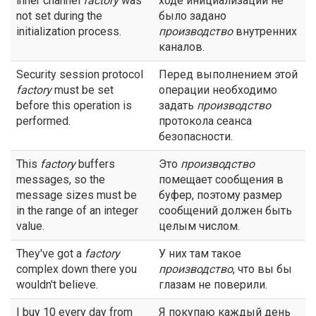
inner channel
factory
was
ходе инициализации не
not set during the
было задано
initialization process.
производство
внутренних
каналов.
Security session protocol
Перед выполнением этой
factory
must be set
операции необходимо
before this operation is
задать
производство
performed.
протокола сеанса
безопасности.
This
factory
buffers
Это
производство
messages, so the
помещает сообщения в
message sizes must be
буфер, поэтому размер
in the range of an integer
сообщений должен быть
value.
целым числом.
They've got a
factory
У них там такое
complex down there you
производство
, что вы бы
wouldn't believe.
глазам не поверили.
I buy 10 every day from
Я покупаю каждый день