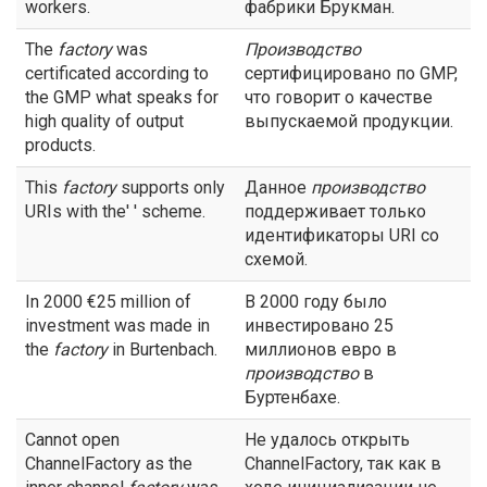
workers.
фабрики Брукман.
The
factory
was
Производство
certificated according to
сертифицировано по GMP,
the GMP what speaks for
что говорит о качестве
high quality of output
выпускаемой продукции.
products.
This
factory
supports only
Данное
производство
URIs with the' ' scheme.
поддерживает только
идентификаторы URI со
схемой.
In 2000 €25 million of
В 2000 году было
investment was made in
инвестировано 25
the
factory
in Burtenbach.
миллионов евро в
производство
в
Буртенбахе.
Cannot open
Не удалось открыть
ChannelFactory as the
ChannelFactory, так как в