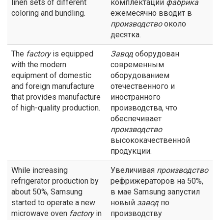
linen sets of different
комплектации
фабрика
coloring and bundling.
ежемесячно вводит в
производство
около
десятка.
The
factory
is equipped
Завод
оборудован
with the modern
современным
equipment of domestic
оборудованием
and foreign manufacture
отечественного и
that provides manufacture
иностранного
of high-quality production.
производства, что
обеспечивает
производство
высококачественной
продукции.
While increasing
Увеличивая
производство
refrigerator production by
рефрижераторов на 50%,
about 50%, Samsung
в мае Samsung запустил
started to operate a new
новый
завод
по
microwave oven
factory
in
производству