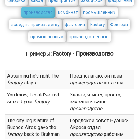
фабрика
завод
предприятие
заводской
фабричный
производство
комбинат
промышленных
завод по производству
фактории
Factory
Фэктори
промышленным
производственные
Примеры:
Factory - Производство
Assuming he's right The
Предполагаю, он прав
factory
stays.
производство
остается.
You know, I could've just
Знаете, я могу, просто,
seized your
factory
.
захватить ваше
производство
.
The city legislature of
Городской совет Буэнос-
Buenos Aires gave the
Айреса отдал
factory
back to Brukman
производство
рабочим