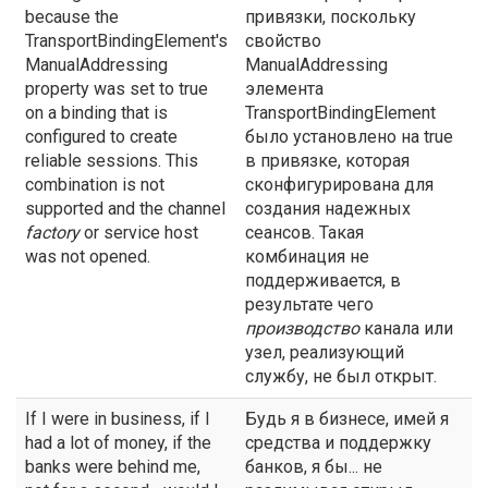
because the
привязки, поскольку
TransportBindingElement's
свойство
ManualAddressing
ManualAddressing
property was set to true
элемента
on a binding that is
TransportBindingElement
configured to create
было установлено на true
reliable sessions. This
в привязке, которая
combination is not
сконфигурирована для
supported and the channel
создания надежных
factory
or service host
сеансов. Такая
was not opened.
комбинация не
поддерживается, в
результате чего
производство
канала или
узел, реализующий
службу, не был открыт.
If I were in business, if I
Будь я в бизнесе, имей я
had a lot of money, if the
средства и поддержку
banks were behind me,
банков, я бы... не