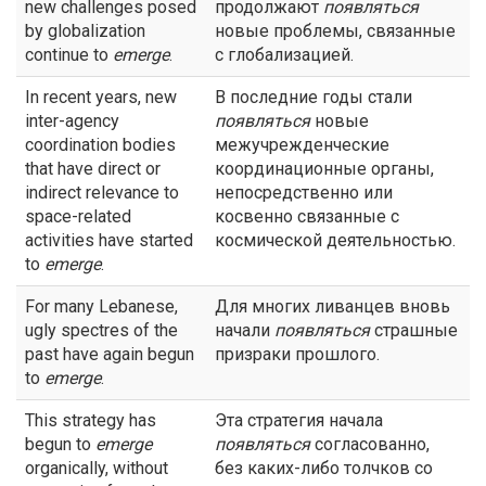
new challenges posed
продолжают
появляться
by globalization
новые проблемы, связанные
continue to
emerge
.
с глобализацией.
In recent years, new
В последние годы стали
inter-agency
появляться
новые
coordination bodies
межучрежденческие
that have direct or
координационные органы,
indirect relevance to
непосредственно или
space-related
косвенно связанные с
activities have started
космической деятельностью.
to
emerge
.
For many Lebanese,
Для многих ливанцев вновь
ugly spectres of the
начали
появляться
страшные
past have again begun
призраки прошлого.
to
emerge
.
This strategy has
Эта стратегия начала
begun to
emerge
появляться
согласованно,
organically, without
без каких-либо толчков со