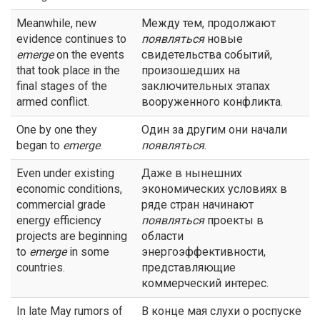
Meanwhile, new
Между тем, продолжают
evidence continues to
появляться
новые
emerge
on the events
свидетельства событий,
that took place in the
произошедших на
final stages of the
заключительных этапах
armed conflict.
вооруженного конфликта.
One by one they
Один за другим они начали
began to
emerge
.
появляться
.
Even under existing
Даже в нынешних
economic conditions,
экономических условиях в
commercial grade
ряде стран начинают
energy efficiency
появляться
проекты в
projects are beginning
области
to
emerge
in some
энергоэффективности,
countries.
представляющие
коммерческий интерес.
In late May rumors of
В конце мая слухи о роспуске