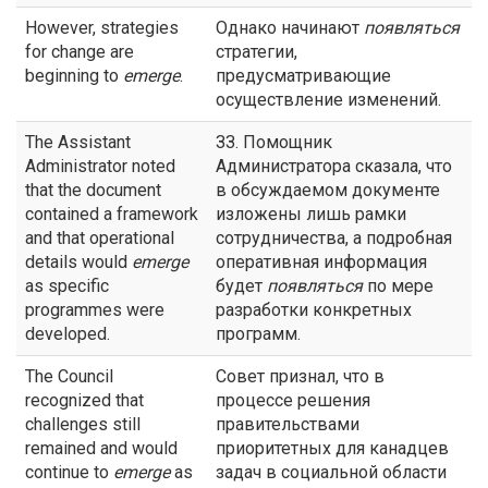
However, strategies
Однако начинают
появляться
for change are
стратегии,
beginning to
emerge
.
предусматривающие
осуществление изменений.
The Assistant
ЗЗ. Помощник
Administrator noted
Администратора сказала, что
that the document
в обсуждаемом документе
contained a framework
изложены лишь рамки
and that operational
сотрудничества, а подробная
details would
emerge
оперативная информация
as specific
будет
появляться
по мере
programmes were
разработки конкретных
developed.
программ.
The Council
Совет признал, что в
recognized that
процессе решения
challenges still
правительствами
remained and would
приоритетных для канадцев
continue to
emerge
as
задач в социальной области