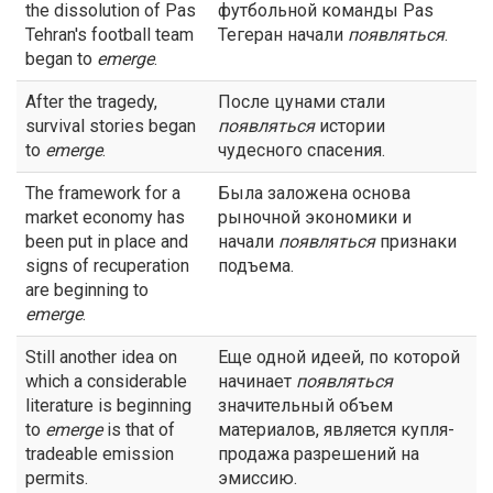
the dissolution of Pas
футбольной команды Pas
Tehran's football team
Тегеран начали
появляться
.
began to
emerge
.
After the tragedy,
После цунами стали
survival stories began
появляться
истории
to
emerge
.
чудесного спасения.
The framework for a
Была заложена основа
market economy has
рыночной экономики и
been put in place and
начали
появляться
признаки
signs of recuperation
подъема.
are beginning to
emerge
.
Still another idea on
Еще одной идеей, по которой
which a considerable
начинает
появляться
literature is beginning
значительный объем
to
emerge
is that of
материалов, является купля-
tradeable emission
продажа разрешений на
permits.
эмиссию.