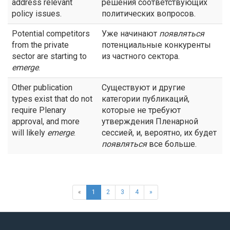
address relevant
решения соответствующих
policy issues.
политических вопросов.
Potential competitors
Уже начинают
появляться
from the private
потенциальные конкуренты
sector are starting to
из частного сектора.
emerge
.
Other publication
Существуют и другие
types exist that do not
категории публикаций,
require Plenary
которые не требуют
approval, and more
утверждения Пленарной
will likely
emerge
.
сессией, и, вероятно, их будет
появляться
все больше.
«
1
2
3
4
»