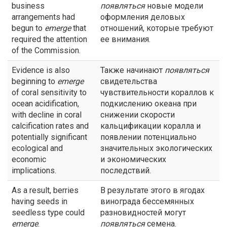
business
появляться
новые модели
arrangements had
оформления деловых
begun to
emerge
that
отношений, которые требуют
required the attention
ее внимания.
of the Commission.
Evidence is also
Также начинают
появляться
beginning to
emerge
свидетельства
of coral sensitivity to
чувствительности кораллов к
ocean acidification,
подкислению океана при
with decline in coral
снижении скорости
calcification rates and
кальцификации коралла и
potentially significant
появлении потенциально
ecological and
значительных экологических
economic
и экономических
implications.
последствий.
As a result, berries
В результате этого в ягодах
having seeds in
винограда бессемянных
seedless type could
разновидностей могут
emerge
.
появляться
семена.