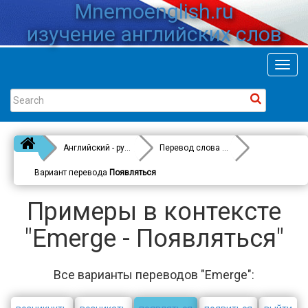
Mnemoenglish.ru
изучение английских слов
Toggl
navig
Английский - русский
Перевод слова
Emerge
Вариант перевода
Появляться
Примеры в контексте
"Emerge - Появляться"
Все варианты переводов "Emerge":