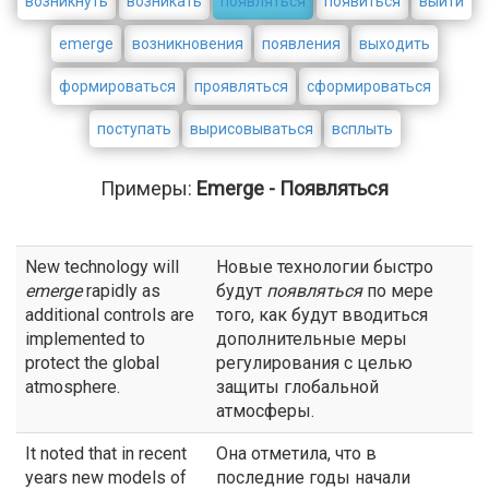
возникнуть
возникать
появляться
появиться
выйти
emerge
возникновения
появления
выходить
формироваться
проявляться
сформироваться
поступать
вырисовываться
всплыть
Примеры:
Emerge - Появляться
New technology will
Новые технологии быстро
emerge
rapidly as
будут
появляться
по мере
additional controls are
того, как будут вводиться
implemented to
дополнительные меры
protect the global
регулирования с целью
atmosphere.
защиты глобальной
атмосферы.
It noted that in recent
Она отметила, что в
years new models of
последние годы начали