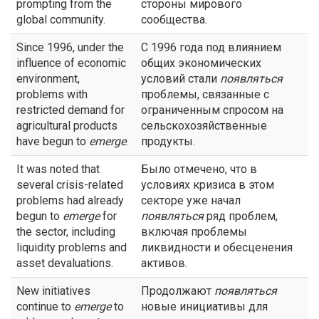
prompting from the
стороны мирового
global community.
сообщества.
Since 1996, under the
С 1996 года под влиянием
influence of economic
общих экономических
environment,
условий стали
появляться
problems with
проблемы, связанные с
restricted demand for
ограниченным спросом на
agricultural products
сельскохозяйственные
have begun to
emerge
.
продукты.
It was noted that
Было отмечено, что в
several crisis-related
условиях кризиса в этом
problems had already
секторе уже начал
begun to
emerge
for
появляться
ряд проблем,
the sector, including
включая проблемы
liquidity problems and
ликвидности и обесценения
asset devaluations.
активов.
New initiatives
Продолжают
появляться
continue to
emerge
to
новые инициативы для