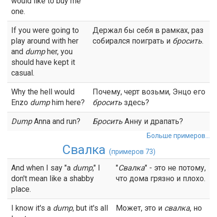
would like to buy me
one.
If you were going to
Держал бы себя в рамках, раз
play around with her
собирался поиграть и
бросить
.
and
dump
her, you
should have kept it
casual.
Why the hell would
Почему, черт возьми, Энцо его
Enzo
dump
him here?
бросить
здесь?
Dump
Anna and run?
Бросить
Анну и драпать?
Больше примеров...
Свалка
(примеров 73)
And when I say "a
dump
," l
"
Свалка
" - это не потому,
don't mean like a shabby
что дома грязно и плохо.
place.
I know it's a
dump
, but it's all
Может, это и
свалка
, но