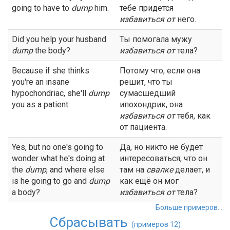
going to have to
dump
him.
тебе придется
избавиться от
него.
Did you help your husband
Ты помогала мужу
dump
the body?
избавиться от
тела?
Because if she thinks
Потому что, если она
you're an insane
решит, что ты
hypochondriac, she'll
dump
сумасшедший
you as a patient.
ипохондрик, она
избавиться от
тебя, как
от пациента.
Yes, but no one's going to
Да, но никто не будет
wonder what he's doing at
интересоваться, что он
the
dump
, and where else
там на
свалке
делает, и
is he going to go and
dump
как ещё он мог
a body?
избавиться
от
тела?
Больше примеров...
Сбрасывать
(примеров 12)