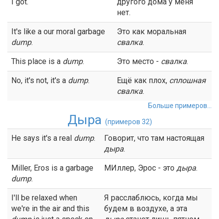
I got.
другого дома у меня
нет.
It's like a our moral garbage
Это как моральная
dump
.
свалка
.
This place is a
dump
.
Это место -
свалка
.
No, it's not, it's a
dump
.
Ещё как плох,
сплошная
свалка
.
Больше примеров...
Дыра
(примеров 32)
He says it's a real
dump
.
Говорит, что там настоящая
дыра
.
Miller, Eros is a garbage
МИллер, Эрос - это
дыра
.
dump
.
I'll be relaxed when
Я расслаблюсь, когда мы
we're in the air and this
будем в воздухе, а эта