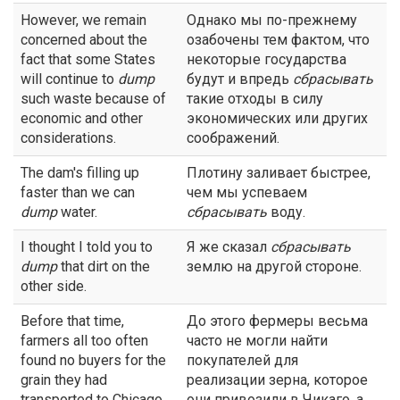
However, we remain
Однако мы по-прежнему
concerned about the
озабочены тем фактом, что
fact that some States
некоторые государства
will continue to
dump
будут и впредь
сбрасывать
such waste because of
такие отходы в силу
economic and other
экономических или других
considerations.
соображений.
The dam's filling up
Плотину заливает быстрее,
faster than we can
чем мы успеваем
dump
water.
сбрасывать
воду.
I thought I told you to
Я же сказал
сбрасывать
dump
that dirt on the
землю на другой стороне.
other side.
Before that time,
До этого фермеры весьма
farmers all too often
часто не могли найти
found no buyers for the
покупателей для
grain they had
реализации зерна, которое
transported to Chicago
они привозили в Чикаго, а