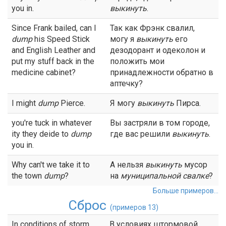
you in.
выкинуть
.
Since Frank bailed, can I
Так как Фрэнк свалил,
dump
his Speed Stick
могу я
выкинуть
его
and English Leather and
дезодорант и одеколон и
put my stuff back in the
положить мои
medicine cabinet?
принадлежности обратно в
аптечку?
I might
dump
Pierce.
Я могу
выкинуть
Пирса.
you're tuck in whatever
Вы застряли в том городе,
ity they deide to
dump
где вас решили
выкинуть
.
you in.
Why can't we take it to
А нельзя
выкинуть
мусор
the town
dump
?
на
муниципальной свалке
?
Больше примеров...
Сброс
(примеров 13)
In conditions of storm
В условиях штормовой