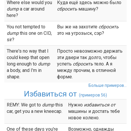
Where else would you
Куда ещё здесь можно было
dump
a car around
сбросить
машину?
here?
You not tempted to
Вы же на захотите
сбросить
dump
this one on CID,
это на угрозыск, сэр?
sir?
There's no way that I
Просто невозможно держать
could keep that open
эти двери так долго, чтобы
long enough to
dump
успеть
сбросить
тело. А я
a body, and I'm in
между прочим, в отличной
shape.
форме.
Больше примеров...
Избавиться от
(примеров 56)
REMY: We got to
dump
this
Нужно
избавиться от
car, get you a new kneecap.
машины и достать тебе
новое колено.
One of these days you're
Возможно, однажды