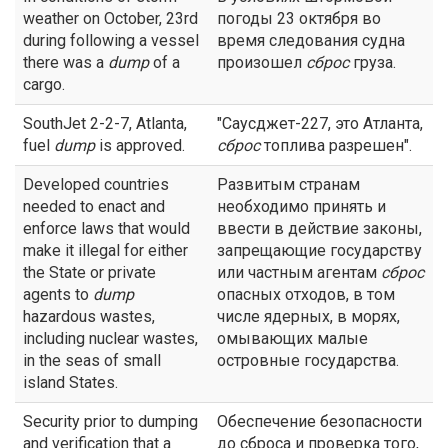
weather on October, 23rd
погоды 23 октября во
during following a vessel
время следования судна
there was a
dump
of a
произошел
сброс
груза.
cargo.
SouthJet 2-2-7, Atlanta,
"Саусджет-227, это Атланта,
fuel
dump
is approved.
сброс
топлива разрешен".
Developed countries
Развитым странам
needed to enact and
необходимо принять и
enforce laws that would
ввести в действие законы,
make it illegal for either
запрещающие государству
the State or private
или частным агентам
сброс
agents to
dump
опасных отходов, в том
hazardous wastes,
числе ядерных, в морях,
including nuclear wastes,
омывающих малые
in the seas of small
островные государства.
island States.
Security prior to dumping
Обеспечение безопасности
and verification that a
до сброса и проверка того,