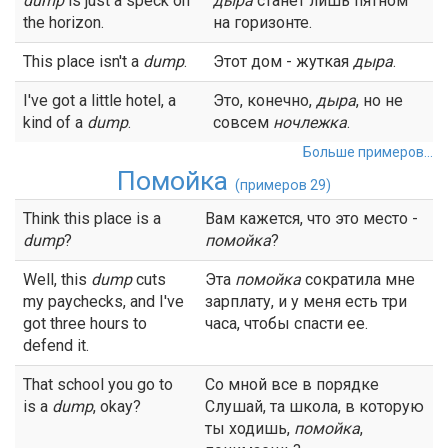
dump
is just a speck on
дыра
станет лишь пятном
the horizon.
на горизонте.
This place isn't a
dump
.
Этот дом - жуткая
дыра
.
I've got a little hotel, a
Это, конечно,
дыра
, но не
kind of a
dump
.
совсем
ночлежка
.
Больше примеров...
Помойка
(примеров 29)
Think this place is a
Вам кажется, что это место -
dump
?
помойка
?
Well, this
dump
cuts
Эта
помойка
сократила мне
my paychecks, and I've
зарплату, и у меня есть три
got three hours to
часа, чтобы спасти ее.
defend it.
That school you go to
Со мной все в порядке
is a
dump
, okay?
Слушай, та школа, в которую
ты ходишь,
помойка
,