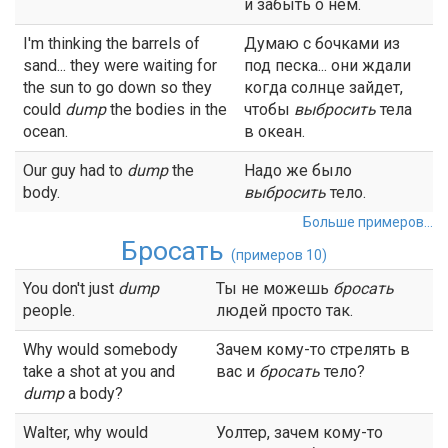
и забыть о нем.
I'm thinking the barrels of
Думаю с бочками из
sand... they were waiting for
под песка... они ждали
the sun to go down so they
когда солнце зайдет,
could
dump
the bodies in the
чтобы
выбросить
тела
ocean.
в океан.
Our guy had to
dump
the
Надо же было
body.
выбросить
тело.
Больше примеров...
Бросать
(примеров 10)
You don't just
dump
Ты не можешь
бросать
people.
людей просто так.
Why would somebody
Зачем кому-то стрелять в
take a shot at you and
вас и
бросать
тело?
dump
a body?
Walter, why would
Уолтер, зачем кому-то