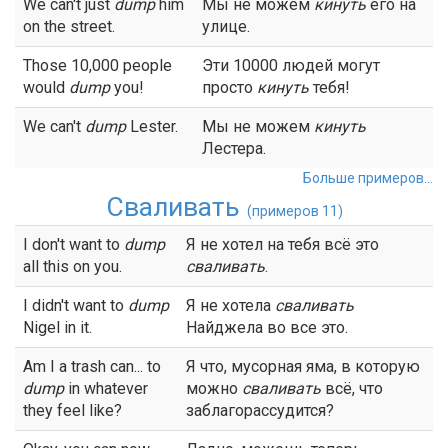
We can't just
dump
him
Мы не можем
кинуть
его на
on the street.
улице.
Those 10,000 people
Эти 10000 людей могут
would
dump
you!
просто
кинуть
тебя!
We can't
dump
Lester.
Мы не можем
кинуть
Лестера.
Больше примеров...
Сваливать
(примеров 11)
I don't want to
dump
Я не хотел на тебя всё это
all this on you.
сваливать
.
I didn't want to
dump
Я не хотела
сваливать
Nigel in it.
Найджела во все это.
Am I a trash can... to
Я что, мусорная яма, в которую
dump
in whatever
можно
сваливать
всё, что
they feel like?
заблагорассудится?