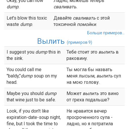
Okay, you can now
Ладно, можешь теперь
dump
.
сваливать
.
Let's blow this toxic
Давайте
сваливать
с этой
waste
dump
.
токсичной
помойки
.
Больше примеров...
Вылить
(примеров 9)
I suggest you
dump
this in
Тебе стоит это
вылить
в
the sink.
раковину.
You could call me
Ты могла бы назвать
"baldy,"
dump
soup on my
меня лысым,
вылить
суп
head.
на мою голову.
Maybe you should
dump
Может
вылить
это вино
that wine just to be safe.
от греха подальше?
Look, if you don't like
Не нравится вечер
expiration-date-soup night,
просроченного супа -
fine, but I took the time to
ладно, но я потратила