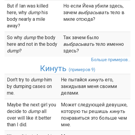
But if Ian was killed
Но если Йена убили здесь,
here, why
dump
his
зачем
выбрасывать
тело в
body nearly a mile
миле отсюда?
away?
So why
dump
the body
Так зачем было
here and not in the body
выбрасывать
тело именно
dump
?
здесь?
Больше примеров...
Кинуть
(примеров 9)
Don't try to
dump
him
Не пытайся
кинуть
его,
by dumping cases on
закидывая меня своими
me.
делами.
Maybe the next girl you
Может следующей девушке,
decide to
dump
all
которую ты решишь
кинуть
over will like it better
понравиться это больше чем
than I did.
мне.