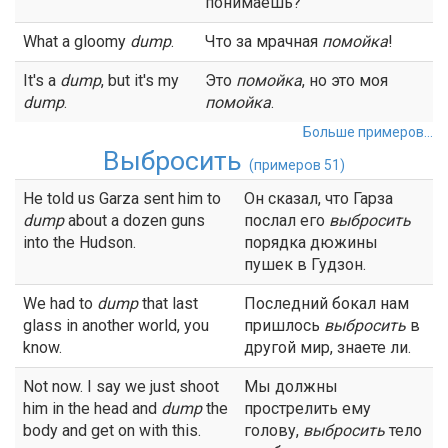
понимаешь?
What a gloomy
dump
.
Что за мрачная
помойка
!
It's a
dump
, but it's my
Это
помойка
, но это моя
dump
.
помойка
.
Больше примеров...
Выбросить
(примеров 51)
He told us Garza sent him to
Он сказал, что Гарза
dump
about a dozen guns
послал его
выбросить
into the Hudson.
порядка дюжины
пушек в Гудзон.
We had to
dump
that last
Последний бокал нам
glass in another world, you
пришлось
выбросить
в
know.
другой мир, знаете ли.
Not now. I say we just shoot
Мы должны
him in the head and
dump
the
прострелить ему
body and get on with this.
голову,
выбросить
тело