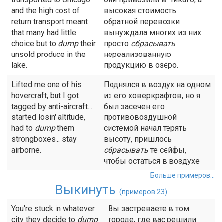
and the high cost of
высокая стоимость
return transport meant
обратной перевозки
that many had little
вынуждала многих из них
choice but to
dump
their
просто
сбрасывать
unsold produce in the
нереализованную
lake.
продукцию в озеро.
Lifted me one of his
Поднялся в воздух на одном
hovercraft, but I got
из его ховеркрафтов, но я
tagged by anti-aircraft...
был засечен его
started losin' altitude,
противовоздушной
had to
dump
them
системой начал терять
strongboxes... stay
высоту, пришлось
airborne.
сбрасывать
те сейфы,
чтобы остаться в воздухе
Больше примеров...
Выкинуть
(примеров 23)
You're stuck in whatever
Вы застреваете в том
city they decide to
dump
городе, где вас решили