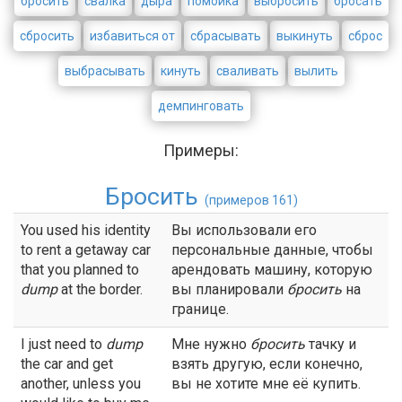
бросить
свалка
дыра
помойка
выбросить
бросать
сбросить
избавиться от
сбрасывать
выкинуть
сброс
выбрасывать
кинуть
сваливать
вылить
демпинговать
Примеры:
Бросить
(примеров 161)
You used his identity
Вы использовали его
to rent a getaway car
персональные данные, чтобы
that you planned to
арендовать машину, которую
dump
at the border.
вы планировали
бросить
на
границе.
I just need to
dump
Мне нужно
бросить
тачку и
the car and get
взять другую, если конечно,
another, unless you
вы не хотите мне её купить.