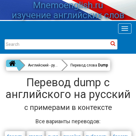
Mnemoenglish.ru
изучение английских слов
Toggl
navig
Английский - русский
Перевод слова
Dump
Перевод dump с
английского на русский
с примерами в контексте
Все варианты переводов: