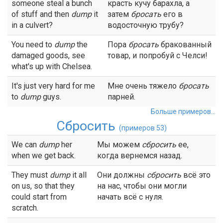
someone steal a bunch
красть кучу барахла, а
of stuff and then
dump
it
затем
бросать
его в
in a culvert?
водосточную трубу?
You need to
dump
the
Пора
бросать
бракованный
damaged goods, see
товар, и попробуй с Челси!
what's up with Chelsea.
It's just very hard for me
Мне очень тяжело
бросать
to
dump
guys.
парней.
Больше примеров...
Сбросить
(примеров 53)
We can
dump
her
Мы можем
сбросить
ее,
when we get back.
когда вернемся назад.
They must
dump
it all
Они должны
сбросить
всё это
on us, so that they
на нас, чтобы они могли
could start from
начать всё с нуля.
scratch.