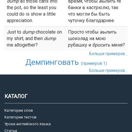
dump
all those cans into
время, чтобы
вылить
те
the pot, so the least you
банки в кастрюлю, так
could do is show a little
что могли бы быть
appreciation.
чуточку благодарнее.
Just to
dump
chocolate on
Просто чтобы
вылить
my shirt, and then
dump
шоколад на мою
me altogether?
рубашку и
бросить
меня?
Больше примеров...
Демпинговать
(примеров 1)
Больше примеров...
КАТАЛОГ
Категории слов
Категории тестов
Уроки английского языка
Статьи