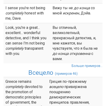
I sense you're not being
Вижу ты не
до
конца
со
completely
honest with
мной
искренен
, Дэйв.
me, Dave.
Look, you're a great...
Вы отличный,
excellent... wonderful
великолепный,
detective, and I think you
прекрасный детектив, и,
can sense I'm not being
мне кажется, вы
completely
transparent
чувствуете, что я была не
with you.
до
конца
откровенна
с
вами.
Больше примеров...
Всецело
(примеров 46)
Greece remains
Греция по-прежнему
completely
devoted to
всецело
привержена
the promotion of
поощрению
democratic principles
демократических
of government, the
принципов правления,