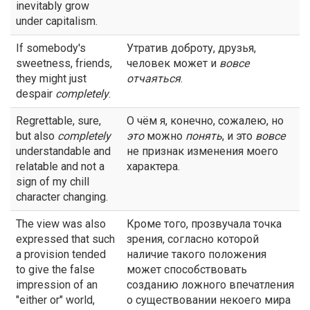
inevitably grow
under capitalism.
If somebody's
Утратив доброту, друзья,
sweetness, friends,
человек может и
вовсе
they might just
отчаяться
.
despair
completely
.
Regrettable, sure,
О чём я, конечно, сожалею, но
but also
completely
это
можно
понять
, и это
вовсе
understandable and
не признак изменения моего
relatable and not a
характера.
sign of my chill
character changing.
The view was also
Кроме того, прозвучала точка
expressed that such
зрения, согласно которой
a provision tended
наличие такого положения
to give the false
может способствовать
impression of an
созданию ложного впечатления
"either or" world,
о существовании некоего мира