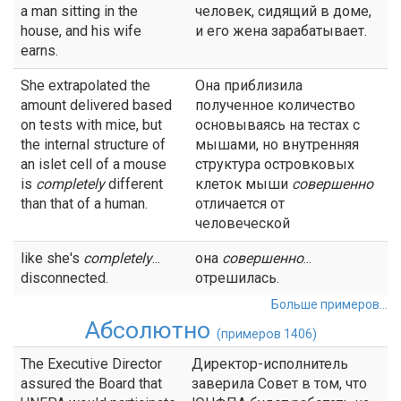
a man sitting in the
человек, сидящий в доме,
house, and his wife
и его жена зарабатывает.
earns.
She extrapolated the
Она приблизила
amount delivered based
полученное количество
on tests with mice, but
основываясь на тестах с
the internal structure of
мышами, но внутренняя
an islet cell of a mouse
структура островковых
is
completely
different
клеток мыши
совершенно
than that of a human.
отличается от
человеческой
like she's
completely
...
она
совершенно
...
disconnected.
отрешилась.
Больше примеров...
Абсолютно
(примеров 1406)
The Executive Director
Директор-исполнитель
assured the Board that
заверила Совет в том, что