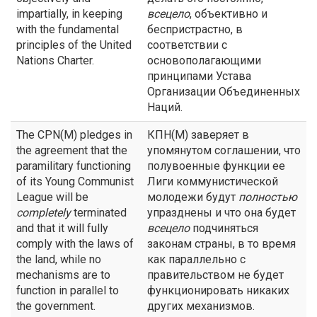
impartially, in keeping
всецело
, объективно и
with the fundamental
беспристрастно, в
principles of the United
соответствии с
Nations Charter.
основополагающими
принципами Устава
Организации Объединенных
Наций.
The CPN(M) pledges in
КПН(М) заверяет в
the agreement that the
упомянутом соглашении, что
paramilitary functioning
полувоенные функции ее
of its Young Communist
Лиги коммунистической
League will be
молодежи будут
полностью
completely
terminated
упразднены и что она будет
and that it will fully
всецело
подчиняться
comply with the laws of
законам страны, в то время
the land, while no
как параллельно с
mechanisms are to
правительством не будет
function in parallel to
функционировать никаких
the government.
других механизмов.