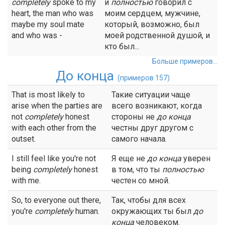
completely
spoke to my
и
полностью
говорил с
heart, the man who was
моим сердцем, мужчине,
maybe my soul mate
который, возможно, был
and who was -
моей родственной душой, и
кто был...
Больше примеров...
До конца
(примеров 157)
That is most likely to
Такие ситуации чаще
arise when the parties are
всего возникают, когда
not
completely
honest
стороны не
до конца
with each other from the
честны друг другом с
outset.
самого начала.
I still feel like you're not
Я еще не
до конца
уверен
being
completely
honest
в том, что ты
полностью
with me.
честен со мной.
So, to everyone out there,
Так, чтобы для всех
you're
completely
human.
окружающих ты был
до
конца
человеком.