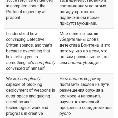
successful, as evidenced
засвидетельствовано в
in compiled about the
составленном по этому
Protocol signed by all
поводу протоколе,
present.
подписанном всеми
присутствующими.
I understand how
Мне понятно, сколь
convincing Detective
убедительны слова
Britten sounds, and that's
детектива Бриттена, и это
because everything that
потому, что во всем, что
he's telling you is
он вам рассказывает, он
something he's
completely
сам
вполне
убежден.
convinced of himself.
We are
completely
Нам
вполне
под силу
capable of blocking
поставить заслон на пути
deployment of weapons in
размещения оружия в
outer space and guiding
космосе и направить
scientific and
научно-технический
technological work and
прогресс в созидательное
progress in creative
русло.