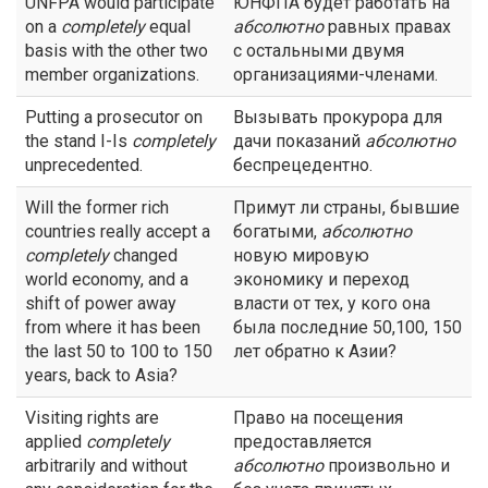
UNFPA would participate
ЮНФПА будет работать на
on a
completely
equal
абсолютно
равных правах
basis with the other two
с остальными двумя
member organizations.
организациями-членами.
Putting a prosecutor on
Вызывать прокурора для
the stand I-Is
completely
дачи показаний
абсолютно
unprecedented.
беспрецедентно.
Will the former rich
Примут ли страны, бывшие
countries really accept a
богатыми,
абсолютно
completely
changed
новую мировую
world economy, and a
экономику и переход
shift of power away
власти от тех, у кого она
from where it has been
была последние 50,100, 150
the last 50 to 100 to 150
лет обратно к Азии?
years, back to Asia?
Visiting rights are
Право на посещения
applied
completely
предоставляется
arbitrarily and without
абсолютно
произвольно и