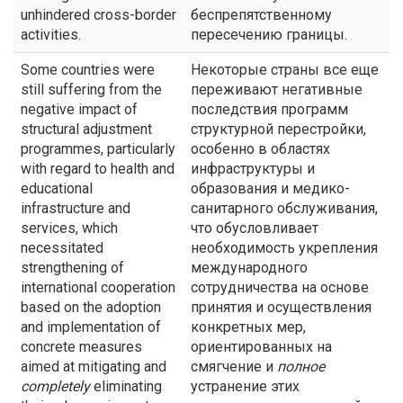
unhindered cross-border
беспрепятственному
activities.
пересечению границы.
Some countries were
Некоторые страны все еще
still suffering from the
переживают негативные
negative impact of
последствия программ
structural adjustment
структурной перестройки,
programmes, particularly
особенно в областях
with regard to health and
инфраструктуры и
educational
образования и медико-
infrastructure and
санитарного обслуживания,
services, which
что обусловливает
necessitated
необходимость укрепления
strengthening of
международного
international cooperation
сотрудничества на основе
based on the adoption
принятия и осуществления
and implementation of
конкретных мер,
concrete measures
ориентированных на
aimed at mitigating and
смягчение и
полное
completely
eliminating
устранение этих