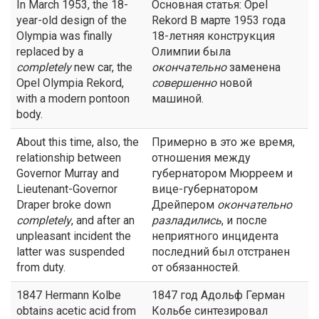
In March 1953, the 18-
Основная статья: Opel
year-old design of the
Rekord В марте 1953 года
Olympia was finally
18-летняя конструкция
replaced by a
Олимпии была
completely
new car, the
окончательно
заменена
Opel Olympia Rekord,
совершенно
новой
with a modern pontoon
машиной.
body.
About this time, also, the
Примерно в это же время,
relationship between
отношения между
Governor Murray and
губернатором Мюрреем и
Lieutenant-Governor
вице-губернатором
Draper broke down
Дрейпером
окончательно
completely
, and after an
разладились
, и после
unpleasant incident the
неприятного инцидента
latter was suspended
последний был отстранен
from duty.
от обязанностей.
1847 Hermann Kolbe
1847 год Адольф Герман
obtains acetic acid from
Кольбе синтезировал