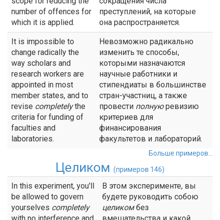
scope for reducing the
сокращения числа
number of offences for
преступлений, на которые
which it is applied.
она распространяется.
It is impossible to
Невозможно радикально
change radically the
изменить те способы,
way scholars and
которыми назначаются
research workers are
научные работники и
appointed in most
стипендиаты в большинстве
member states, and to
стран-участниц, а также
revise
completely
the
провести
полную
ревизию
criteria for funding of
критериев для
faculties and
финансирования
laboratories.
факультетов и лабораторий.
Больше примеров...
Целиком
(примеров 146)
In this experiment, you'll
В этом эксперименте, вы
be allowed to govern
будете руководить собою
yourselves
completely
целиком
без
with no interference and
вмешательства и какой