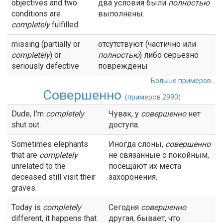
objectives and two
два условия были
полностью
conditions are
выполнены.
completely
fulfilled.
missing (partially or
отсутствуют (частично или
completely
) or
полностью
) либо серьезно
seriously defective
повреждены
Больше примеров...
Совершенно
(примеров 2990)
Dude, I'm
completely
Чувак, у
совершенно
нет
shut out.
доступа.
Sometimes elephants
Иногда слоны,
совершенно
that are
completely
не связанные с покойным,
unrelated to the
посещают их места
deceased still visit their
захоронения.
graves.
Today is
completely
Сегодня
совершенно
different, it happens that
другая, бывает, что