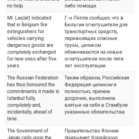
no help.
либо помощи.
Mr. Leplat) indicated
Г-н Лёпла сообщил, что в
that in Belgium fire
Бельгии огнетушители для
extinguishers for
транспортных средств,
vehicles carrying
перевозящих опасные
dangerous goods are
грузы,
целиком
completely
exchanged
обмениваются на новые
for new ones after five
огнетушители после пяти
years.
лет эксплуатации.
The Russian Federation
Таким образом, Российская
has thus honoured the
Федерация
целиком
и
commitments it made in
полностью, причем
Istanbul fully,
досрочно, выполнила
completely
and,
взятые на себя в Стамбуле
incidentally, ahead of
указанные обязательства.
time.
The Government of
Правительство Японии
Japan calls upon the
призывает Корейскую