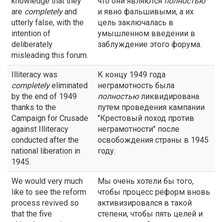
knowledge that they
что они являются
полностью
are
completely
and
и явно фальшивыми, а их
utterly false, with the
цель заключалась в
intention of
умышленном введении в
deliberately
заблуждение этого форума.
misleading this forum.
Illiteracy was
К концу 1949 года
completely
eliminated
неграмотность была
by the end of 1949
полностью
ликвидирована
thanks to the
путем проведения кампании
Campaign for Crusade
"Крестовый поход против
against Illiteracy
неграмотности" после
conducted after the
освобождения страны в 1945
national liberation in
году.
1945.
We would very much
Мы очень хотели бы того,
like to see the reform
чтобы процесс реформ вновь
process revived so
активизировался в такой
that the five
степени, чтобы пять целей и