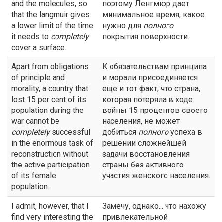
and the molecules, so
поэтому Ленгмюр дает
that the langmuir gives
минимальное время, какое
a lower limit of the time
нужно для
полного
it needs to
completely
покрытия поверхности.
cover a surface.
Apart from obligations
К обязательствам принципа
of principle and
и морали присоединяется
morality, a country that
еще и тот факт, что страна,
lost 15 per cent of its
которая потеряла в ходе
population during the
войны 15 процентов своего
war cannot be
населения, не может
completely
successful
добиться
полного
успеха в
in the enormous task of
решении сложнейшей
reconstruction without
задачи восстановления
the active participation
страны без активного
of its female
участия женского населения.
population.
I admit, however, that I
Замечу, однако... что нахожу
find very interesting the
привлекательной