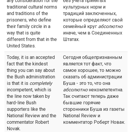
any consideration for the
без учета принятых
traditional cultural norms
культурных норм и
and traditions of the
традиций заключенных,
prisoners, who define
которые определяют свой
their family circle in a
семейный круг
абсолютно
way that is quite
иначе, чем в Соединенных
different from that in the
Штатах.
United States.
Today, it is an accepted
Сегодня общепризнанным
fact that the kindest
является тот факт, что
thing you can say about
самое хорошее, то можно
the Bush administration
сказать об администрации
is that it is
completely
Буша - это то, что она
incompetent, which is
абсолютно
некомпетентна.
the line now taken by
Так считают теперь даже
hard-line Bush
бывшие горячие
supporters like the
сторонники Буша из газеты
National Review and the
National Review и
commentator Robert
комментатор Роберт Новак.
Novak.