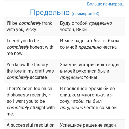
Больше примеров...
Предельно
(примеров 23)
I'll be
completely
frank
Буду с тобой
предельно
with you, Vicky.
честен, Вики.
I need you to be
И мне надо, чтобы ты была
completely
honest with
со мной
предельно
честна.
me now.
You know the history,
Знаешь, история и легенды
the lore in my draft was
в моей рукописи были
completely
accurate.
предельно
точны.
There's been too much
В последнее время было
dishonesty recently, ~
слишком много лжи, и я
so I want you to be
хочу, чтобы ты был
completely
straight with
предельно
честен со мной.
me.
A successful resolution
Успешное решение задач,