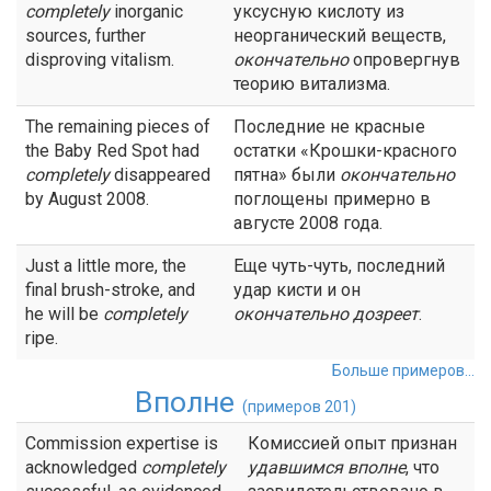
completely
inorganic
уксусную кислоту из
sources, further
неорганический веществ,
disproving vitalism.
окончательно
опровергнув
теорию витализма.
The remaining pieces of
Последние не красные
the Baby Red Spot had
остатки «Крошки-красного
completely
disappeared
пятна» были
окончательно
by August 2008.
поглощены примерно в
августе 2008 года.
Just a little more, the
Еще чуть-чуть, последний
final brush-stroke, and
удар кисти и он
he will be
completely
окончательно
дозреет
.
ripe.
Больше примеров...
Вполне
(примеров 201)
Commission expertise is
Комиссией опыт признан
acknowledged
completely
удавшимся
вполне
, что