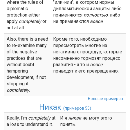
where the rules of
"или-или", в котором нормы
diplomatic
дипломатической защиты либо
protection either
применяются
полностью
, либо
apply
completely
or
не применяются
вовсе
.
not at all.
Also, there is a need
Кроме того, необходимо
to re-examine many
пересмотреть многие из
of the negative
негативных процедур, которые
practices that are
несомненно тормозят процесс
without doubt
развития - а то и
вовсе
hampering
приводят к его прекращению.
development, if not
stopping it
completely
.
Больше примеров...
Никак
(примеров 55)
Really, I'm
completely
at
И я
никак
не могу этого
a loss to understand it.
понять.