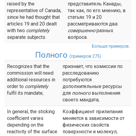
raised by the
представитель Канады,
representative of Canada,
так как, по его мнению, в
since he had thought that
статьях 19 и 20
articles 19 and 20 dealt
рассматриваются два
with two
completely
совершенно
разных
separate subjects.
вопроса.
Больше примеров...
Полного
(примеров 275)
Recognizes that the
признает, что комиссии по
commission will need
расследованию
additional resources in
потребуются
order to
completely
дополнительные ресурсы
fulfil its mandate;
для
полного
выполнения
своего мандата;
In general, the sticking
Коэффициент прилипания
coefficient varies
меняется в зависимости от
depending on the
физических свойств
reactivity of the surface
поверхности и молекул,