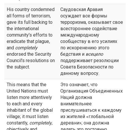
His country condemned
Саудовская Аравия
all forms of terrorism,
осуждает все формы
gave its full backing to
терроризма, оказывает свое
the international
всестороннее содействие
community's efforts to
международному
eradicate that plague,
сообществу в его усилиях
and
completely
по искоренению этого
endorsed the Security
бедствия и
всецело
Council's resolutions on
поддерживает резолюции
the subject.
Совета Безопасности по
данному вопросу.
This means that the
Это означает, что
United Nations must
Организация Объединенных
listen more attentively
Наций должна
to each and every
внимательнее
inhabitant of the global
прислушиваться к каждому
village; it must listen
из жителей «глобальной
constantly,
completely
,
деревни»; она должна
objectively and
делать это постоянно,