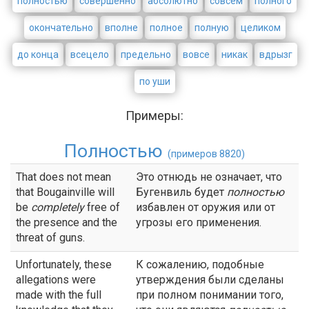
полностью
совершенно
абсолютно
совсем
полного
окончательно
вполне
полное
полную
целиком
до конца
всецело
предельно
вовсе
никак
вдрызг
по уши
Примеры:
Полностью
(примеров 8820)
That does not mean
Это отнюдь не означает, что
that Bougainville will
Бугенвиль будет
полностью
be
completely
free of
избавлен от оружия или от
the presence and the
угрозы его применения.
threat of guns.
Unfortunately, these
К сожалению, подобные
allegations were
утверждения были сделаны
made with the full
при полном понимании того,