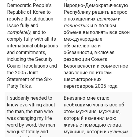
Democratic People's
Народно-Демократическую
Republic of Korea to
Республику решить вопрос
resolve the abduction
о похищениях
целиком
и
issue fully and
полностью
и в полном
completely
, and to
объеме выполнять все свои
comply fully with all its
международные
international obligations
обязательства и
and commitments,
обязанности, включая
including the Security
резолюции Совета
Council resolutions and
Безопасности и совместное
the 2005 Joint
заявление по итогам
Statement of the Six-
шестисторонних
Party Talks.
переговоров 2005 года.
I suddenly needed to
Внезапно мне стало
know everything about
необходимо узнать все об
the man, the man who
этом мужчине, мужчине,
was changing my life
который изменил мою
word by word, the man
жизнь с помощью слова,
who just totally and
мужчине, который
целиком