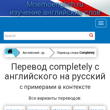
Mnemoenglish.ru
изучение английских слов
Toggl
navig
Английский - русский
Перевод слова
Completely
Перевод completely с
английского на русский
с примерами в контексте
Все варианты переводов: