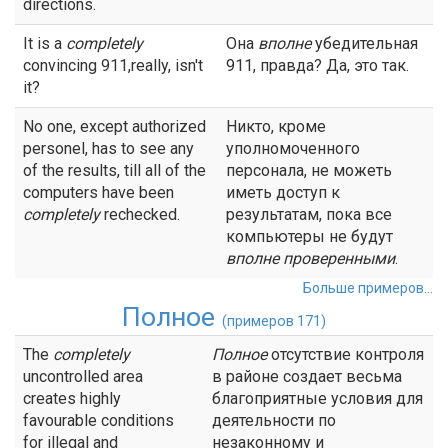
directions.
It is a
completely
Она
вполне
убедительная
convincing 911,really, isn't
911, правда? Да, это так.
it?
No one, except authorized
Никто, кроме
personel, has to see any
уполномоченного
of the results, till all of the
персонала, не можеть
computers have been
иметь доступ к
completely
rechecked.
результатам, пока все
компьютеры не будут
вполне
проверенными
.
Больше примеров...
Полное
(примеров 171)
The
completely
Полное
отсутствие контроля
uncontrolled area
в районе создает весьма
creates highly
благоприятные условия для
favourable conditions
деятельности по
for illegal and
незаконному и