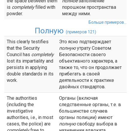
the space between them
полное
заполнение
is
completely
filled with
порошком пространства
powder.
между ними.
Больше примеров...
Полную
(примеров 121)
This clearly testifies
Это ясно подтверждает
that the Security
полную
утрату Советом
Council has
completely
Безопасности своего
lost its impartiality and
объективного характера, а
persists in applying
также то, что он продолжает
double standards in its
прибегать в своей
work.
деятельности к практике
двойных стандартов.
The authorities
Органы (включая
(including the
следственные органы, т.е. в
investigative
большинстве случаев
authorities, i.e., in most
органы полиции) имеют
cases, the police) are
полную
свободу выбора в
completely
free to
назначении адвоката.