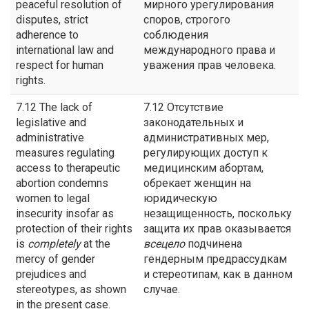
peaceful resolution of
мирного урегулирования
disputes, strict
споров, строгого
adherence to
соблюдения
international law and
международного права и
respect for human
уважения прав человека.
rights.
7.12 The lack of
7.12 Отсутствие
legislative and
законодательных и
administrative
административных мер,
measures regulating
регулирующих доступ к
access to therapeutic
медицинским абортам,
abortion condemns
обрекает женщин на
women to legal
юридическую
insecurity insofar as
незащищенность, поскольку
protection of their rights
защита их прав оказывается
is
completely
at the
всецело
подчинена
mercy of gender
гендерным предрассудкам
prejudices and
и стереотипам, как в данном
stereotypes, as shown
случае.
in the present case.