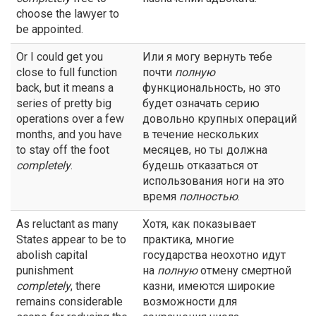
choose the lawyer to
be appointed.
Or I could get you
Или я могу вернуть тебе
close to full function
почти
полную
back, but it means a
функциональность, но это
series of pretty big
будет означать серию
operations over a few
довольно крупных операций
months, and you have
в течение нескольких
to stay off the foot
месяцев, но ты должна
completely
.
будешь отказаться от
использования ноги на это
время
полностью
.
As reluctant as many
Хотя, как показывает
States appear to be to
практика, многие
abolish capital
государства неохотно идут
punishment
на
полную
отмену смертной
completely
, there
казни, имеются широкие
remains considerable
возможности для