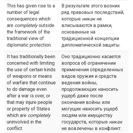
This has given rise to a
В результате этого возник
number of legal
ряд правовых последствий,
consequences which
которые
никак
не
are
completely
outside
вписываются в рамки,
the framework of the
основанные на
traditional view of
традиционной концепции
diplomatic protection.
дипломатической защиты.
It has traditionally been
Оно традиционно касается
concerned with limiting
вопроса об ограничении
the use of certain kinds
применения определенных
of weapons or means
видов оружия и средств
of warfare that continue
ведения войны,
to do damage even
продолжающих наносить
after a war is over, or
ущерб даже после
that may injure people
окончания войны или
or property of States
могущих наносить ущерб
which are
completely
людям или имуществу
uninvolved in the
государств, которые
никак
conflict.
не вовлечены в конфликт.