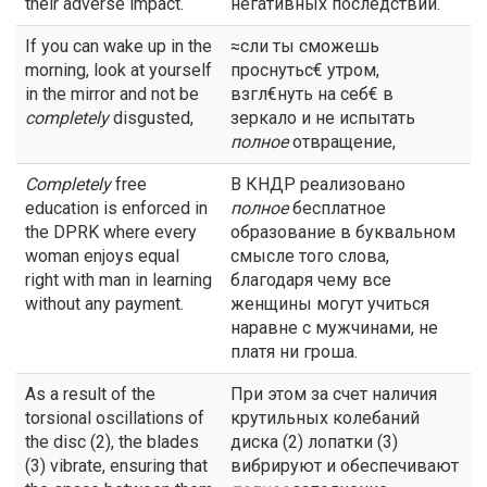
their adverse impact.
негативных последствий.
If you can wake up in the
≈сли ты сможешь
morning, look at yourself
проснутьс€ утром,
in the mirror and not be
взгл€нуть на себ€ в
completely
disgusted,
зеркало и не испытать
полное
отвращение,
Completely
free
В КНДР реализовано
education is enforced in
полное
бесплатное
the DPRK where every
образование в буквальном
woman enjoys equal
смысле того слова,
right with man in learning
благодаря чему все
without any payment.
женщины могут учиться
наравне с мужчинами, не
платя ни гроша.
As a result of the
При этом за счет наличия
torsional oscillations of
крутильных колебаний
the disc (2), the blades
диска (2) лопатки (3)
(3) vibrate, ensuring that
вибрируют и обеспечивают