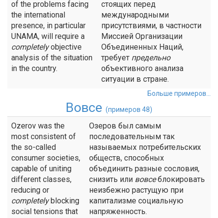
of the problems facing
стоящих перед
the international
международными
presence, in particular
присутствиями, в частности
UNAMA, will require a
Миссией Организации
completely
objective
Объединенных Наций,
analysis of the situation
требует
предельно
in the country.
объективного анализа
ситуации в стране.
Больше примеров...
Вовсе
(примеров 48)
Ozerov was the
Озеров был самым
most consistent of
последовательным так
the so-called
называемых потребительских
consumer societies,
обществ, способных
capable of uniting
объединить разные сословия,
different classes,
снизить или
вовсе
блокировать
reducing or
неизбежно растущую при
completely
blocking
капитализме социальную
social tensions that
напряженность.