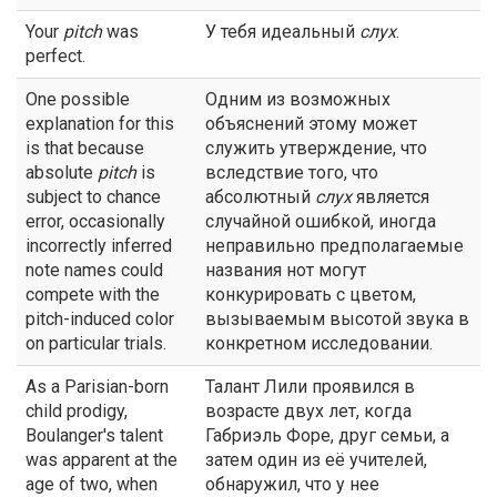
Your
pitch
was
У тебя идеальный
слух
.
perfect.
One possible
Одним из возможных
explanation for this
объяснений этому может
is that because
служить утверждение, что
absolute
pitch
is
вследствие того, что
subject to chance
абсолютный
слух
является
error, occasionally
случайной ошибкой, иногда
incorrectly inferred
неправильно предполагаемые
note names could
названия нот могут
compete with the
конкурировать с цветом,
pitch-induced color
вызываемым высотой звука в
on particular trials.
конкретном исследовании.
As a Parisian-born
Талант Лили проявился в
child prodigy,
возрасте двух лет, когда
Boulanger's talent
Габриэль Форе, друг семьи, а
was apparent at the
затем один из её учителей,
age of two, when
обнаружил, что у нее