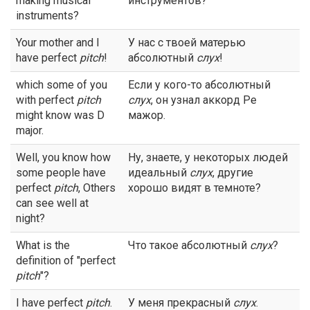
making musical
инструментов?
instruments?
Your mother and I
У нас с твоей матерью
have perfect
pitch
!
абсолютный
слух
!
which some of you
Если у кого-то абсолютный
with perfect
pitch
слух
, он узнал аккорд Ре
might know was D
мажор.
major.
Well, you know how
Ну, знаете, у некоторых людей
some people have
идеальный
слух
, другие
perfect
pitch
, Others
хорошо видят в темноте?
can see well at
night?
What is the
Что такое абсолютный
слух
?
definition of "perfect
pitch
"?
I have perfect
pitch
.
У меня прекрасный
слух
.