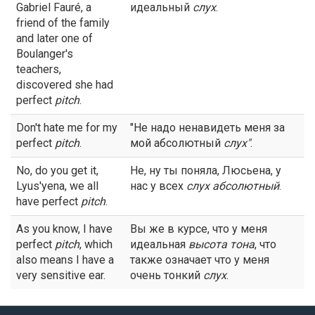
Gabriel Fauré, a
идеальный
слух
.
friend of the family
and later one of
Boulanger's
teachers,
discovered she had
perfect
pitch
.
Don't hate me for my
"Не надо ненавидеть меня за
perfect
pitch
.
мой абсолютный
слух
"
.
No, do you get it,
Не, ну ты поняла, Люсьена, у
Lyus'yena, we all
нас у всех
слух
абсолютный
.
have perfect
pitch
.
As you know, I have
Вы же в курсе, что у меня
perfect
pitch
, which
идеальная
высота тона
, что
also means I have a
также означает что у меня
very sensitive ear.
очень тонкий
слух
.