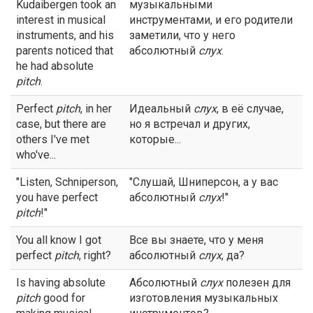
Kudaibergen took an
музыкальными
interest in musical
инструментами, и его родители
instruments, and his
заметили, что у него
parents noticed that
абсолютный
слух
.
he had absolute
pitch
.
Perfect
pitch
, in her
Идеальный
слух
, в её случае,
case, but there are
но я встречал и других,
others I've met
которые...
who've...
"Listen, Schniperson,
"Слушай, Шниперсон, а у вас
you have perfect
абсолютный
слух
!"
pitch
!"
You all know I got
Все вы знаете, что у меня
perfect
pitch
, right?
абсолютный
слух
, да?
Is having absolute
Абсолютный
слух
полезен для
pitch
good for
изготовления музыкальных