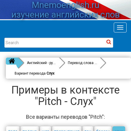
Mnemoenglish.ru
изучение английских слов
Toggl
navig
Английский - русский
Перевод слова
Pitch
Вариант перевода
Слух
Примеры в контексте
"Pitch - Слух"
Все варианты переводов "Pitch":