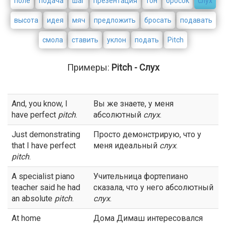
поле
подача
шаг
презентация
тон
бросок
слух
высота
идея
мяч
предложить
бросать
подавать
смола
ставить
уклон
подать
Pitch
Примеры:
Pitch - Слух
And, you know, I
Вы же знаете, у меня
have perfect
pitch
.
абсолютный
слух
.
Just demonstrating
Просто демонстрирую, что у
that I have perfect
меня идеальный
слух
.
pitch
.
A specialist piano
Учительница фортепиано
teacher said he had
сказала, что у него абсолютный
an absolute
pitch
.
слух
.
At home
Дома Димаш интересовался