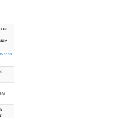
о на
нием
меров...
то
ам
 в
у