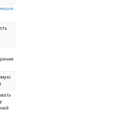
меров...
сть
рения
имую
.
ывать
у
нней