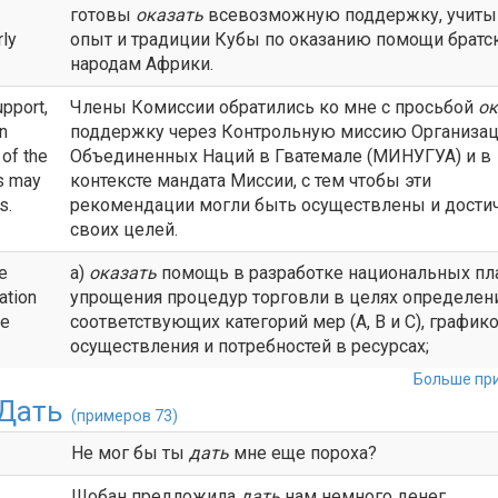
готовы
оказать
всевозможную поддержку, учиты
rly
опыт и традиции Кубы по оказанию помощи братс
народам Африки.
pport,
Члены Комиссии обратились ко мне с просьбой
ок
in
поддержку через Контрольную миссию Организа
of the
Объединенных Наций в Гватемале (МИНУГУА) и в
s may
контексте мандата Миссии, с тем чтобы эти
s.
рекомендации могли быть осуществлены и дости
своих целей.
e
а)
оказать
помощь в разработке национальных пл
ation
упрощения процедур торговли в целях определен
me
соответствующих категорий мер (А, В и С), график
осуществления и потребностей в ресурсах;
Больше при
Дать
(примеров 73)
Не мог бы ты
дать
мне еще пороха?
Шобан предложила
дать
нам немного денег.