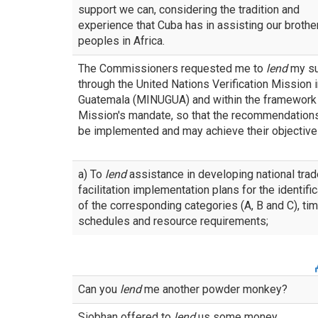
support we can, considering the tradition and
experience that Cuba has in assisting our brothe
peoples in Africa.
The Commissioners requested me to
lend
my su
through the United Nations Verification Mission 
Guatemala (MINUGUA) and within the framework 
Mission's mandate, so that the recommendation
be implemented and may achieve their objective
a) To
lend
assistance in developing national trad
facilitation implementation plans for the identific
of the corresponding categories (A, B and C), ti
schedules and resource requirements;
Can you
lend
me another powder monkey?
Siobhan offered to
lend
us some money.