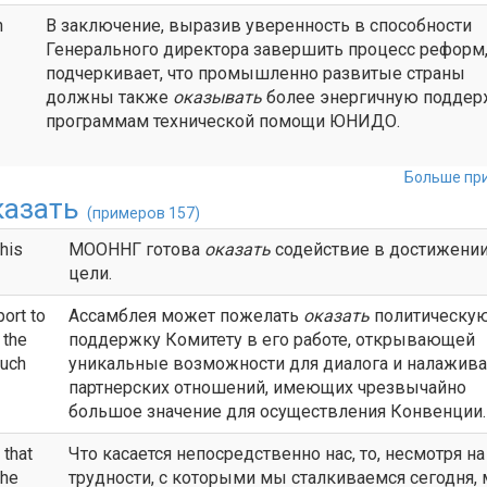
n
В заключение, выразив уверенность в способности
Генерального директора завершить процесс реформ,
подчеркивает, что промышленно развитые страны
должны также
оказывать
более энергичную поддер
программам технической помощи ЮНИДО.
Больше при
казать
(примеров 157)
this
МООННГ готова
оказать
содействие в достижении
цели.
port to
Ассамблея может пожелать
оказать
политическу
 the
поддержку Комитету в его работе, открывающей
much
уникальные возможности для диалога и налажив
партнерских отношений, имеющих чрезвычайно
большое значение для осуществления Конвенции.
 that
Что касается непосредственно нас, то, несмотря на
the
трудности, с которыми мы сталкиваемся сегодня,