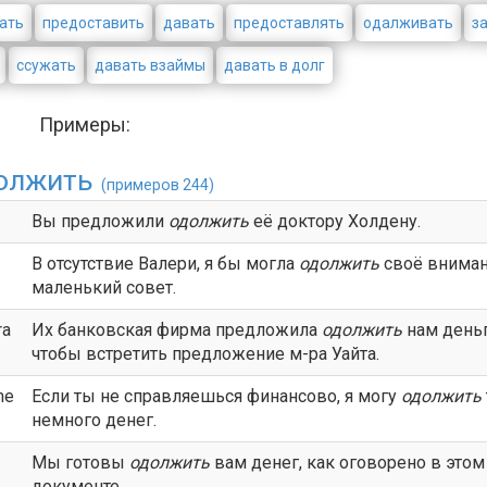
ать
предоставить
давать
предоставлять
одалживать
з
ссужать
давать взаймы
давать в долг
Примеры:
олжить
(примеров 244)
Вы предложили
одолжить
её доктору Холдену.
В отсутствие Валери, я бы могла
одолжить
своё вниман
маленький совет.
ra
Их банковская фирма предложила
одолжить
нам деньг
чтобы встретить предложение м-ра Уайта.
me
Если ты не справляешься финансово, я могу
одолжить
немного денег.
Мы готовы
одолжить
вам денег, как оговорено в этом
документе.