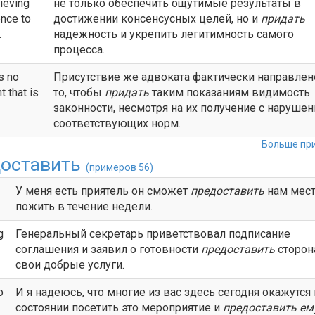
hieving
не только обеспечить ощутимые результаты в
nce to
достижении консенсусных целей, но и
придать
.
надежность и укрепить легитимность самого
процесса.
s no
Присутствие же адвоката фактически направлен
t that is
то, чтобы
придать
таким показаниям видимость
законности, несмотря на их получение с наруше
соответствующих норм.
Больше при
оставить
(примеров 56)
У меня есть приятель он сможет
предоставить
нам мес
пожить в течение недели.
g
Генеральный секретарь приветствовал подписание
соглашения и заявил о готовности
предоставить
сторон
свои добрые услуги.
o
И я надеюсь, что многие из вас здесь сегодня окажутся
состоянии посетить это мероприятие и
предоставить
ем