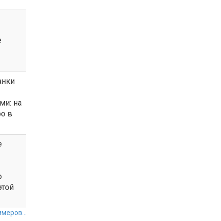
е
анки
ми: на
о в
е
о
этой
меров...