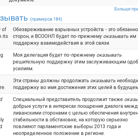
Больше при
азывать
(примеров 184)
y of
Обезвреживание взрывных устройств - это обязанно
 its
сторон, и ВСООНЛ будет по-прежнему
оказывать
им
поддержку взаимодействия в этой связи.
ng
Моя делегация будет по-прежнему
оказывать
решительную поддержку этим заслуживающим одоб
усилиям.
Эти страны должны продолжать
оказывать
необход
re.
поддержку во имя достижения этих целей в будущем
d
Специальный представитель продолжит также
оказ
добрые услуги в интересах поощрения диалога межд
ливанскими сторонами с целью обеспечения внутре
ly
стабильности в обстановке, на которую серьезно
d
повлияют парламентские выборы 2013 года и
неопределенное положение в регионе.