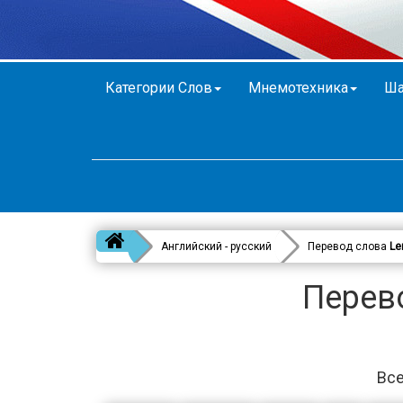
Категории Слов
Мнемотехника
Ша
Английский - русский
Перевод слова
Le
Перево
Все