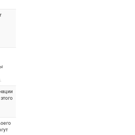
т
бы
.
инации
 этого
воего
огут