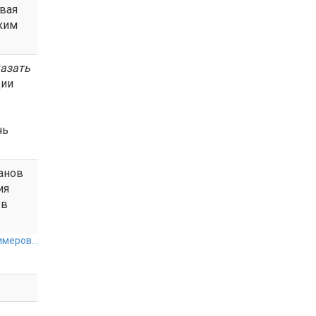
вая
ким
азать
ции
чь
анов
ия
ов
меров...