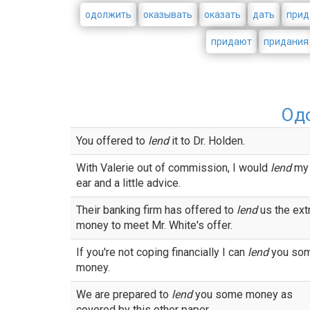
одолжить
оказывать
оказать
дать
прид
придают
придания
Од
You offered to
lend
it to Dr. Holden.
With Valerie out of commission, I would
lend
my
ear and a little advice.
Their banking firm has offered to
lend
us the ext
money to meet Mr. White's offer.
If you're not coping financially I can
lend
you so
money.
We are prepared to
lend
you some money as
covered by this other paper.