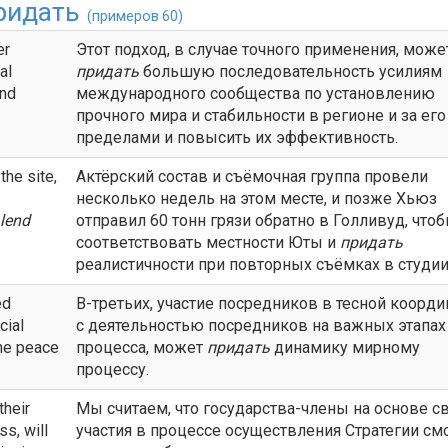
ридать
(примеров 60)
er
Этот подход, в случае точного применения, може
al
придать
большую последовательность усилиям
and
международного сообщества по установлению
прочного мира и стабильности в регионе и за его
пределами и повысить их эффективность.
the site,
Актёрский состав и съёмочная группа провели
несколько недель на этом месте, и позже Хьюз
lend
отправил 60 тонн грязи обратно в Голливуд, что
соответствовать местности Юты и
придать
реалистичности при повторных съёмках в студии
ed
В-третьих, участие посредников в тесной коорд
cial
с деятельностью посредников на важных этапах
he peace
процесса, может
придать
динамику мирному
процессу.
their
Мы считаем, что государства-члены на основе с
s, will
участия в процессе осуществления Стратегии см