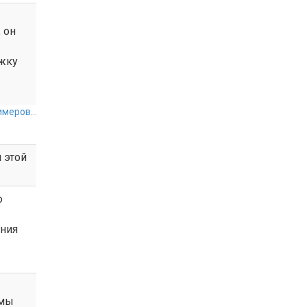
 он
жку
меров...
 этой
ю
ания
 мы