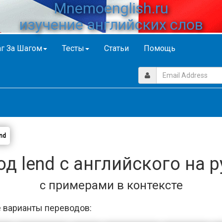
Mnemoenglish.ru
изучение английских слов
г За Шагом
Тесты
Статьи
Помощь
nd
д lend с английского на 
с примерами в контексте
 варианты переводов: