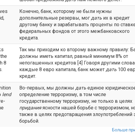
rves
Конечно, банк, которому не были нужны
id,
дополнительные резервы, мог
дать
их в кредит
другому банку и зарабатывать проценты по ставк
федеральных фондов от этого межбанковского
кредита.
ks
Так мы приходим ко второму важному правилу: Б
 the
должны иметь капитал, равный минимум 8% от
ch 8
непогашенных кредитов [4] Говоря другими слова
s.
каждые 8 евро капитала, банк может
дать
100 евр
кредит.
nition
Во-первых, мы должны
дать
единое юридическо
to
lend
определение терроризму, в том числе
re-
государственному терроризму, не только в целях
he
придания
ясности нашей борьбе с терроризмом, н
также в целях предотвращения злоупотреблений 
борьбой.
Больше при