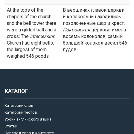
At the tops of the
В вершинах главок церкви
chapels of the church
и колокольни находились
and the bell tower there
позолоченные шар и крест;
were a gilded ball and a
Покровская
церковь имела
cross; The
Intercession
восемь колоколов, самый
Church had eight bells,
большой колокол весил 546
the largest of them
пудов.
weighed 546 poods.
КАТАЛОГ
Категории слов
Категории тестов
Уроки английского языка
Статьи
Перевод слов в контексте