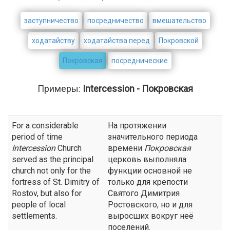
заступничество
посредничество
вмешательство
ходатайству
ходатайства перед
Покровской
Покровская
посреднические
Примеры:
Intercession - Покровская
For a considerable
На протяжении
period of time
значительного периода
Intercession
Church
времени
Покровская
served as the principal
церковь выполняла
church not only for the
функции основной не
fortress of St. Dimitry of
только для крепости
Rostov, but also for
Святого Димитрия
people of local
Ростовского, но и для
settlements.
выросших вокруг неё
поселений.