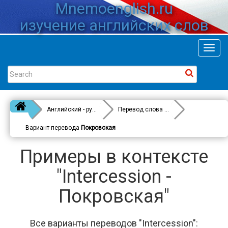
Mnemoenglish.ru
изучение английских слов
Toggl
navig
Английский - русский
Перевод слова
Intercession
Вариант перевода
Покровская
Примеры в контексте
"Intercession -
Покровская"
Все варианты переводов "Intercession":