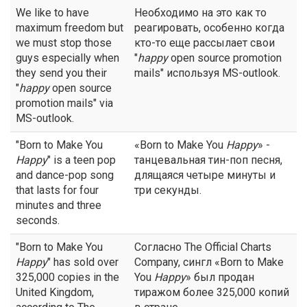
We like to have
Необходимо на это как то
maximum freedom but
реагировать, особенно когда
we must stop those
кто-то еще рассылает свои
guys especially when
"
happy
open source promotion
they send you their
mails" используя MS-outlook.
"
happy
open source
promotion mails" via
MS-outlook.
"Born to Make You
«Born to Make You
Happy
» -
Happy
" is a teen pop
танцевальная тин-поп песня,
and dance-pop song
длящаяся четыре минуты и
that lasts for four
три секунды.
minutes and three
seconds.
"Born to Make You
Согласно The Official Charts
Happy
" has sold over
Company, сингл «Born to Make
325,000 copies in the
You
Happy
» был продан
United Kingdom,
тиражом более 325,000 копий