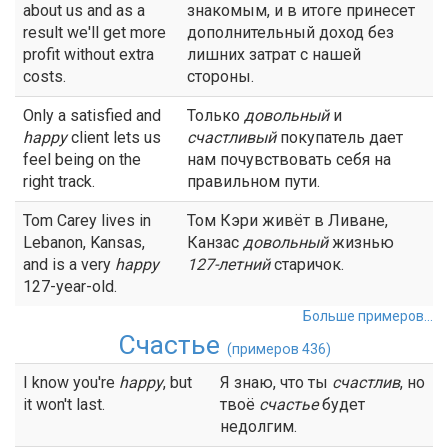
about us and as a
знакомым, и в итоге принесет
result we'll get more
дополнительный доход без
profit without extra
лишних затрат с нашей
costs.
стороны.
Only a satisfied and
Только
довольный
и
happy
client lets us
счастливый
покупатель дает
feel being on the
нам почувствовать себя на
right track.
правильном пути.
Tom Carey lives in
Том Кэри живёт в Ливане,
Lebanon, Kansas,
Канзас
довольный
жизнью
and is a very
happy
127-летний
старичок.
127-year-old.
Больше примеров...
Счастье
(примеров 436)
I know you're
happy
, but
Я знаю, что ты
счастлив
, но
it won't last.
твоё
счастье
будет
недолгим.