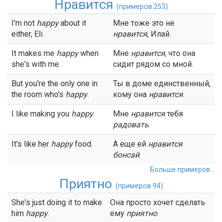
Нравится
(примеров 253)
I'm not
happy
about it
Мне тоже это не
either, Eli.
нравится
, Илай.
It makes me
happy
when
Мне
нравится
, что она
she's with me.
сидит рядом со мной.
But you're the only one in
Ты в доме единственный,
the room who's
happy
.
кому она
нравится
.
I like making you
happy
.
Мне
нравится
тебя
радовать
.
It's like her
happy
food.
А еще ей
нравится
бонсай
.
Больше примеров...
Приятно
(примеров 94)
She's just doing it to make
Она просто хочет сделать
him
happy
.
ему
приятно
.