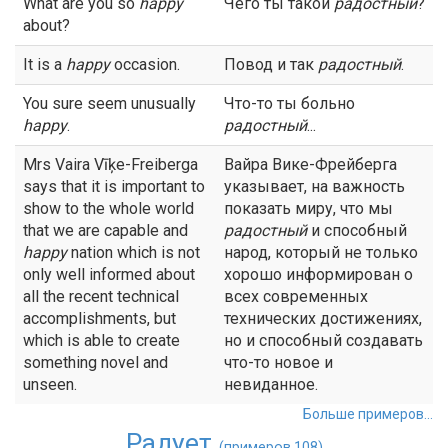
What are you so
happy
Чего ты такой
радостный
?
about?
It is a
happy
occasion.
Повод и так
радостный
.
You sure seem unusually
Что-то ты больно
happy
.
радостный
...
Mrs Vaira Vīķe-Freiberga
Вайра Вике-Фрейберга
says that it is important to
указывает, на важность
show to the whole world
показать миру, что мы
that we are capable and
радостный
и способный
happy
nation which is not
народ, который не только
only well informed about
хорошо информирован о
all the recent technical
всех современных
accomplishments, but
технических достижениях,
which is able to create
но и способный создавать
something novel and
что-то новое и
unseen.
невиданное.
Больше примеров...
Радует
(примеров 108)