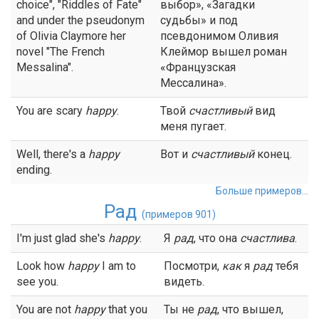
choice", "Riddles of Fate"
выбор», «Загадки
and under the pseudonym
судьбы» и под
of Olivia Claymore her
псевдонимом Оливия
novel "The French
Клеймор вышел роман
Messalina".
«Французская
Мессалина».
You are scary
happy
.
Твой
счастливый
вид
меня пугает.
Well, there's a
happy
Вот и
счастливый
конец.
ending.
Больше примеров...
Рад
(примеров 901)
I'm just glad she's
happy
.
Я
рад
, что она
счастлива
.
Look how
happy
I am to
Посмотри,
как
я
рад
тебя
see you.
видеть.
You are not
happy
that you
Ты не
рад
, что вышел,