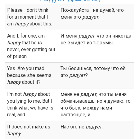
Please... don't think
Пожалуйста... не думай, что
for a moment that I
меня это
радует
.
am
happy
about this.
And I, for one, am
И меня
радует
, что он никогда
happy
that he is
не выйдет из тюрьмы.
never, ever getting out
of prison.
Yes. Are you mad
Ты бесишься, потому что её
because she seems
это
радует
?
happy
about it?
I'm not
happy
about
меня не
радует
, что ты меня
you lying to me, But I
обманываешь, но я думаю, то,
think what we have is
что было между нами -
real, and...
настоящее, и...
It does not make us
Нас это не
радует
.
happy
.