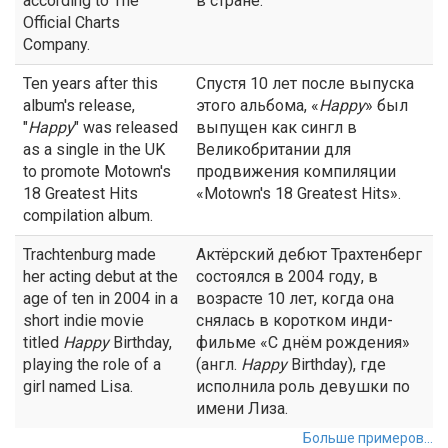
according to The
в стране.
Official Charts
Company.
Ten years after this
Спустя 10 лет после выпуска
album's release,
этого альбома, «
Happy
» был
"
Happy
" was released
выпущен как сингл в
as a single in the UK
Великобритании для
to promote Motown's
продвижения компиляции
18 Greatest Hits
«Motown's 18 Greatest Hits».
compilation album.
Trachtenburg made
Актёрский дебют Трахтенберг
her acting debut at the
состоялся в 2004 году, в
age of ten in 2004 in a
возрасте 10 лет, когда она
short indie movie
снялась в коротком инди-
titled
Happy
Birthday,
фильме «С днём рождения»
playing the role of a
(англ.
Happy
Birthday), где
girl named Lisa.
исполнила роль девушки по
имени Лиза.
Больше примеров...