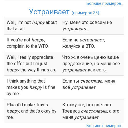
Больше примеров...
Устраивает
(примеров 35)
Well, I'm not
happy
about
Ну, меня это совсем не
that at all.
устраивает
.
If you're not
happy
,
Если не
устраивает
,
complain to the WTO.
жалуйся в ВТО.
Well, I really appreciate
Что ж, я очень ценю ваше
the offer, but I'm just
предложение, но меня все
happy
the way things are.
устраивает
как есть.
I think anything that
Если ты
счастлива
, меня
makes you
happy
is fine
всё
устраивает
.
by me.
Plus it'd make Travis
К тому же, это сделает
happy
, and that's okay by
Тревиса
счастливым
, а это
me.
меня
устраивает
.
Больше примеров...