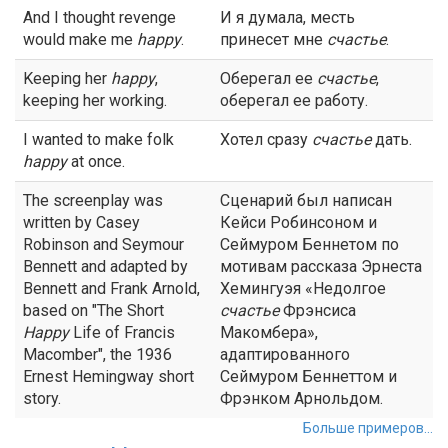
And I thought revenge
И я думала, месть
would make me
happy
.
принесет мне
счастье
.
Keeping her
happy
,
Оберегал ее
счастье
,
keeping her working.
оберегал ее работу.
I wanted to make folk
Хотел сразу
счастье
дать.
happy
at once.
The screenplay was
Сценарий был написан
written by Casey
Кейси Робинсоном и
Robinson and Seymour
Сеймуром Беннетом по
Bennett and adapted by
мотивам рассказа Эрнеста
Bennett and Frank Arnold,
Хемингуэя «Недолгое
based on "The Short
счастье
Фрэнсиса
Happy
Life of Francis
Макомбера»,
Macomber", the 1936
адаптированного
Ernest Hemingway short
Сеймуром Беннеттом и
story.
Фрэнком Арнольдом.
Больше примеров...