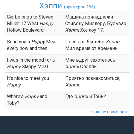
Хэппи
(примеров 156)
Car belongs to Steven
Машина принадлежит
Miller. 17 West
Happy
Стивену Миллеру, Бульвар
Hollow Boulevard.
Хэппи
Холлоу 17.
Send you a
Happy
Meal
Посылал бы тебе
Хэппи
every now and then.
Мил время от времени.
I was in the mood for a
Мне вдруг захотелось
Happy
Slappy Meal.
Хэппи
Слэппи.
It's nice to meet you
Приятно познакомиться,
Happy
.
Хэппи
.
Where's
Happy
and
Где
Хэппи
и Тоби?
Toby?
Больше примеров...