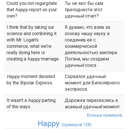
Could you not regurgitate
Ты не мог бы сам
that
happy
report on your
преподнести этот
own?
удачный
отчёт?
I think that by taking our
Я думаю, что взяв за
science and combining it
основу нашу науку и
with Mr. Logan's
соединив ее с
commerce, what we're
коммерческой
really doing here is
деятельностью мистера
creating a
happy
marriage.
Логана, мы создаем
удачный
союз.
Happy
moment derailed
Сорвался
удачный
by the Bipolar Express.
момент для Биполярного
экспресса
It wasn't a
happy
parting
Дорожки пересеклись е
of the ways.
всамый
удачный
момент.
Больше примеров...
Happy
(примеров 128)