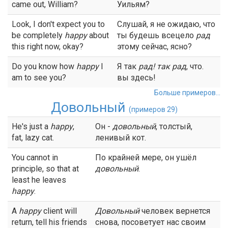
came out, William?
Уильям?
Look, I don't expect you to
Слушай, я не ожидаю, что
be completely
happy
about
ты будешь всецело
рад
this right now, okay?
этому сейчас, ясно?
Do you know how
happy
I
Я так
рад
! так
рад
, что.
am to see you?
вы здесь!
Больше примеров...
Довольный
(примеров 29)
He's just a
happy
,
Он -
довольный
, толстый,
fat, lazy cat.
ленивый кот.
You cannot in
По крайней мере, он ушёл
principle, so that at
довольный
.
least he leaves
happy
.
A
happy
client will
Довольный
человек вернется
return, tell his friends
снова, посоветует нас своим