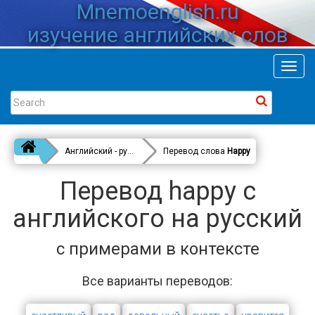
Mnemoenglish.ru
изучение английских слов
Toggl
navig
Английский - русский
Перевод слова
Happy
Перевод happy с
английского на русский
с примерами в контексте
Все варианты переводов: