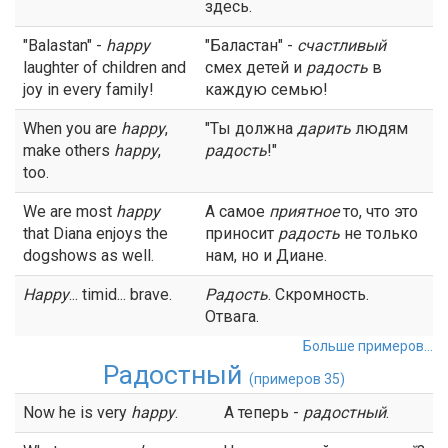
здесь.
"Balastan" -
happy
"Баластан" -
счастливый
laughter of children and
смех детей и
радость
в
joy in every family!
каждую семью!
When you are
happy
,
"Ты должна
дарить
людям
make others
happy
,
радость
!"
too.
We are most
happy
А самое
приятное
то, что это
that Diana enjoys the
приносит
радость
не только
dogshows as well.
нам, но и Диане.
Happy
... timid... brave.
Радость
. Скромность.
Отвага.
Больше примеров...
Радостный
(примеров 35)
Now he is very
happy
.
А теперь -
радостный
.