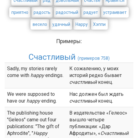
счастливый
рад
довольный
счастье
нравится
приятно
радость
радостный
радует
устраивает
весело
удачный
Happy
Хэппи
Примеры:
Счастливый
(примеров 758)
Sadly, my stories rarely
К сожалению, у моих
come with
happy
endings.
историй редко бывает
счастливый
конец.
We were supposed to
Нас должен был ждать
have our
happy
ending.
счастливый
конец.
The publishing house
В издательстве «Гелеос»
"Geleos" came out four
вышло четыре
publications: "The gift of
публикации: «Дар
Aphrodite", "
Happy
Афродиты», «
Счастливый