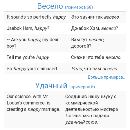
Весело
(примеров 68)
It sounds so perfectly
happy
.
Это звучит так
весело
.
Jaebok Ham,
happy
?
Джабок Хэм,
весело
?
~ Are you
happy
, my dear
Вам тут
весело
,
boy?
дорогой?
Tell me you're
happy
.
Скажи что тебе
весело
.
So
happy
you're amused.
Рада
, что вам
весело
.
Больше примеров...
Удачный
(примеров 5)
Our science, with Mr.
Соединив нашу науку с
Logan's commerce, is
коммерческой
creating a
happy
marriage.
деятельностью мистера
Логана, мы создали
удачный
союз.