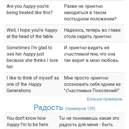
Are you
happy
you're
Разве не
приятно
being treated like this?
находиться в таком
постыдном положении?
Well, I hope you're
happy
Надеюсь, теперь во главе
at the head of the table.
стола сидеть
приятно
.
Sometimes I'm glad to
И
приятно
видеть её
see her
happy
just
счастливой
тем, что она
because she thinks I love
так верит в мою любовь.
her.
I like to think of myself as
Мне просто
приятно
one of the
Happy
осозновать себя одним из
Generations.
"
Счастливых
Поколений!"
Больше примеров...
Радость
(примеров 139)
You don't know how
Ты не понимаешь какая это
happy
I'm to be here.
радость
для меня - быть