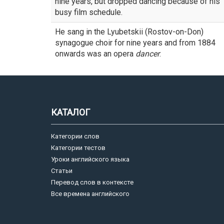
nine years, but dropped dancing because of his
busy film schedule.
He sang in the Lyubetskii (Rostov-on-Don)
synagogue choir for nine years and from 1884
onwards was an opera
dancer
.
КАТАЛОГ
Категории слов
Категории тестов
Уроки английского языка
Статьи
Перевод слов в контексте
Все времена английского