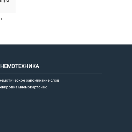
анцы
 с
НЕМОТЕХНИКА
немотическое запоминание слов
ренировка мнемокарточек