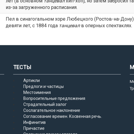
лет (в основном
танцевал
хип-хоп), но затем забросил т
из-за загруженного расписания.
Пел в синагогальном хоре Любецкого (Ростов-на-Дону)
девяти лет, с 1884 года
танцевал
в оперных спектаклях.
ТЕСТЫ
М
Артикли
М
Предлоги и частицы
Т
Местоимения
Вопросительные предложения
Страдательный залог
Сослагательное наклонение
Согласование времен. Косвенная речь.
Инфинитив
Причастие