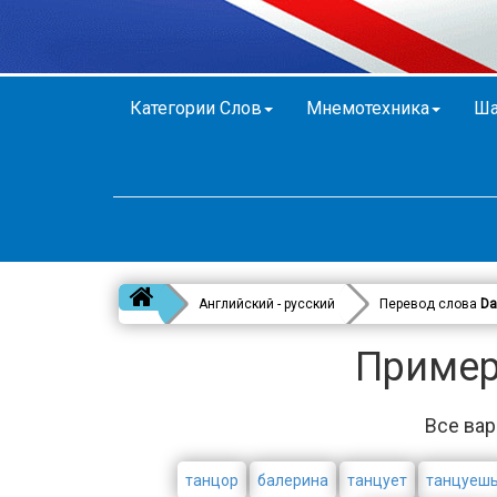
Категории Слов
Мнемотехника
Ша
Английский - русский
Перевод слова
Da
Примеры
Все вар
танцор
балерина
танцует
танцуеш