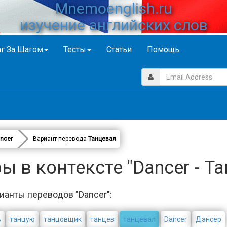
Mnemoenglish.ru
изучение английских слов
г За Шагом
Тесты
Статьи
Помощь
ncer
Вариант перевода
Танцевал
 в контексте "Dancer - Т
ианты переводов "Dancer":
ь
танцую
танцовщик
танцев
танцевал
Dancer
Дэнсер