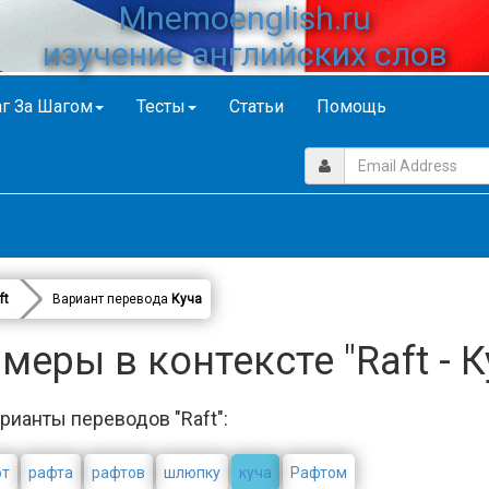
Mnemoenglish.ru
изучение английских слов
г За Шагом
Тесты
Статьи
Помощь
ft
Вариант перевода
Куча
меры в контексте "Raft - К
рианты переводов "Raft":
от
рафта
рафтов
шлюпку
куча
Рафтом