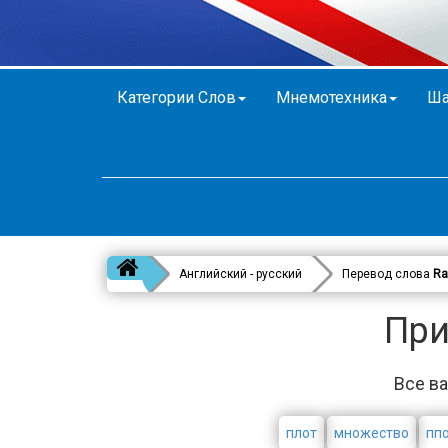
Категории Слов
Мнемотехника
Ша
Английский - русский
Перевод слова
Ra
При
Все ва
плот
множество
пп