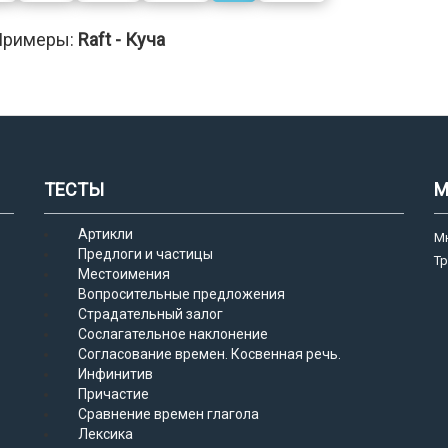
Примеры:
Raft - Куча
ТЕСТЫ
М
Артикли
М
Предлоги и частицы
Т
Местоимения
Вопросительные предложения
Страдательный залог
Сослагательное наклонение
Согласование времен. Косвенная речь.
Инфинитив
Причастие
Сравнение времен глагола
Лексика