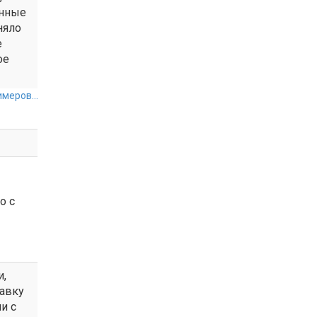
енные
няло
е
ое
меров...
о с
и,
авку
и с