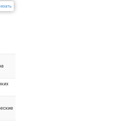
бязать
на
яких
ческие