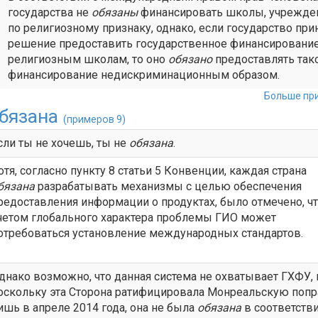
государства не
обязаны
финансировать школы, учрежд
по религиозному признаку, однако, если государство при
решение предоставить государственное финансировани
религиозным школам, то оно
обязано
предоставлять так
финансирование недискриминационным образом.
Больше при
бязана
(примеров 9)
сли ты не хочешь, ты не
обязана
.
отя, согласно пункту 8 статьи 5 Конвенции, каждая страна
бязана
разрабатывать механизмы с целью обеспечения
редоставления информации о продуктах, было отмечено, чт
четом глобального характера проблемы ГИО может
отребоваться установление международных стандартов.
днако возможно, что данная система не охватывает ГХФУ, 
оскольку эта Сторона ратифицировала Монреальскую попр
ишь в апреле 2014 года, она не была
обязана
в соответстви