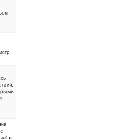
была
истр
ись
ствий,
торыми
е.
ине
 с
ые) в