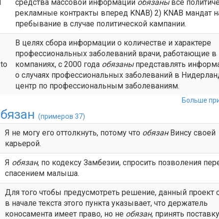
d
средства массовой информации
обязаны
все политич
рекламные контракты вперед KNAB) 2) KNAB мандат н
пребывание в случае политической кампании.
В целях сбора информации о количестве и характере
профессиональных заболеваний врачи, работающие в
to
компаниях, с 2000 года
обязаны
представлять инфор
о случаях профессиональных заболеваний в Нидерлан
центр по профессиональным заболеваниям.
Больше при
бязан
(примеров 37)
Я не могу его оттолкнуть, потому что
обязан
Винсу своей
карьерой.
Я
обязан
, по кодексу Замбезии, спросить позволения пер
спасением малыша.
Для того чтобы предусмотреть решение, данный проект 
в начале текста этого пункта указывает, что держатель
коносамента имеет право, но не
обязан
, принять поставку