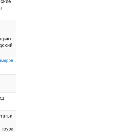
еские
а
мацию
дский
меров...
ед
статьи
 груза