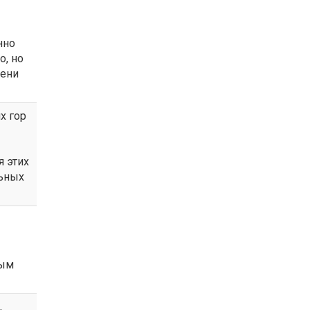
нно
о, но
мени
х гор
я этих
льных
ным
,