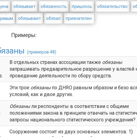
дена
обязывает
обязанность
пришлось
обязательство
о
димым
обязывают
обязал
признателен
Примеры:
бязаны
(примеров 48)
В отдельных странах ассоциации также
обязаны
e
запрашивать предварительное разрешение у властей 
s.
проведение деятельности по сбору средств.
Эти трое
обязаны
по ДНЯО равным образом и безо вс
условий, как и двое других.
Обязаны
ли респонденты в соответствии с общими
l
положениями закона в принципе отвечать на статисти
запросы национального статистического учреждения?
Сооружение состоит из двух основных элементов: 1)