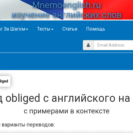
Mnemoenglish.ru
изучение английских слов
г За Шагом
Тесты
Статьи
Помощь
liged
 obliged с английского на
с примерами в контексте
 варианты переводов: