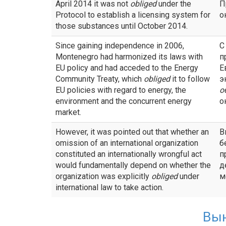
April 2014 it was not
obliged
under the
П
Protocol to establish a licensing system for
о
those substances until October 2014.
Since gaining independence in 2006,
С
Montenegro had harmonized its laws with
п
EU policy and had acceded to the Energy
Е
Community Treaty, which
obliged
it to follow
э
EU policies with regard to energy, the
о
environment and the concurrent energy
о
market.
However, it was pointed out that whether an
В
omission of an international organization
б
constituted an internationally wrongful act
п
would fundamentally depend on whether the
д
organization was explicitly
obliged
under
м
international law to take action.
Вы