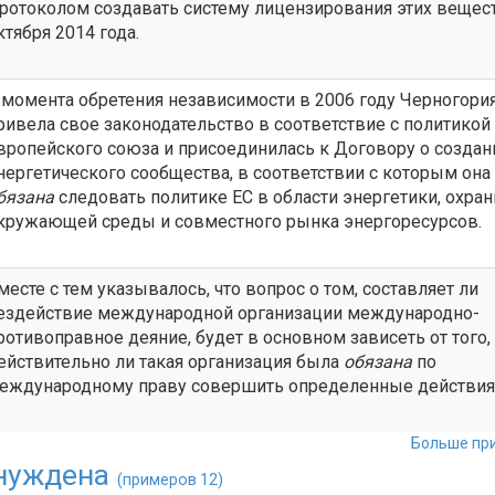
ротоколом создавать систему лицензирования этих вещес
ктября 2014 года.
 момента обретения независимости в 2006 году Черногори
ривела свое законодательство в соответствие с политикой
вропейского союза и присоединилась к Договору о создан
нергетического сообщества, в соответствии с которым она
бязана
следовать политике ЕС в области энергетики, охра
кружающей среды и совместного рынка энергоресурсов.
месте с тем указывалось, что вопрос о том, составляет ли
ездействие международной организации международно-
ротивоправное деяние, будет в основном зависеть от того,
ействительно ли такая организация была
обязана
по
еждународному праву совершить определенные действия
Больше при
нуждена
(примеров 12)