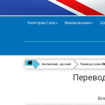
Категории Слов
Мнемотехника
Ша
Английский - русский
Перевод слова
Ob
Перевод
Все