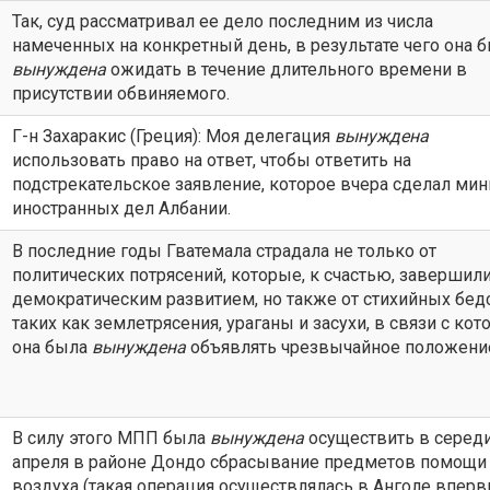
Так, суд рассматривал ее дело последним из числа
намеченных на конкретный день, в результате чего она 
вынуждена
ожидать в течение длительного времени в
присутствии обвиняемого.
Г-н Захаракис (Греция): Моя делегация
вынуждена
использовать право на ответ, чтобы ответить на
подстрекательское заявление, которое вчера сделал мин
иностранных дел Албании.
В последние годы Гватемала страдала не только от
политических потрясений, которые, к счастью, завершил
демократическим развитием, но также от стихийных бед
таких как землетрясения, ураганы и засухи, в связи с ко
она была
вынуждена
объявлять чрезвычайное положени
В силу этого МПП была
вынуждена
осуществить в серед
апреля в районе Дондо сбрасывание предметов помощи
воздуха (такая операция осуществлялась в Анголе вперв