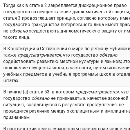
Тогда как в статье 2 закрепляется дискреционное право
государства на осуществление дипломатической защиты,
статья 3 провозглашает принцип, согласно которому име
государство гражданства потерпевшего лица имеет прав
не
обязано
осуществлять дипломатическую защиту от и
такого лица.
В Конституции и Соглашении о мире по региону Нубийски
также
предусматривается
, что государство
обязано
содействовать развитию местной культуры и языков; это
положение осуществляется, в частности, путем включени
учебных предметов в учебные программы школ в отде
штатах.
В пункте (а) статьи 53, в котором
предусматривается, что
государство
обязано
не признавать в качестве законной
ситуацию, создавшуюся в результате преступления, не
проводится различие между эксплицитным и имплицит
признанием.
В соответствии с международным правом прав человека