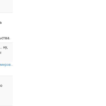
ть
ьства.
. ну,
ы
меров...
но