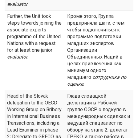
evaluator
Further, the Unit took
Кроме этого, Группа
steps towards joining the
предприняла шаги, с тем
associate experts
чтобы подключиться к
programme of the United
программе подготовки
Nations with a request
младших экспертов
for at least one junior
Организации
evaluator
.
Объединенных Наций в
целях привлечения как
минимум одного
младшего
сотрудника по
оценке
.
Head of the Slovak
Глава словацкой
delegation to the OECD
делегации в Рабочей
Working Group on Bribery
группе ОЭСР о подкупе в
in International Business
международных сделках и
Transactions, including a
ведущий специалист по
Lead Examiner in phase
обзору на этапе 2; делегат
2; Delegate to GRECO, as
ГРЕКО, а также работа в