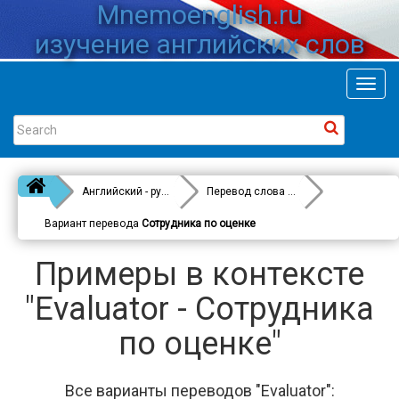
Mnemoenglish.ru
изучение английских слов
Toggl
navig
Английский - русский
Перевод слова
Evaluator
Вариант перевода
Сотрудника по оценке
Примеры в контексте
"Evaluator - Сотрудника
по оценке"
Все варианты переводов "Evaluator":