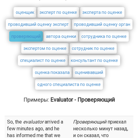
оценщик
эксперт по оценке
эксперта по оценке
проводивший оценку эксперт
проводивший оценку орган
проверяющий
автора оценки
сотрудника по оценке
экспертом по оценке
сотрудник по оценке
специалист по оценке
консультант по оценке
оценка показала
оценивавший
одного специалиста по оценке
Примеры:
Evaluator - Проверяющий
So, the
evaluator
arrived a
Проверяющий
приехал
few minutes ago, and he
несколько минут назад,
has informed me that we
и он сказал, что