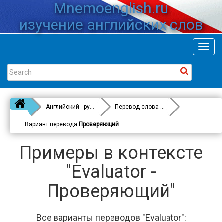
Mnemoenglish.ru
изучение английских слов
Toggl
navig
Английский - русский
Перевод слова
Evaluator
Вариант перевода
Проверяющий
Примеры в контексте
"Evaluator -
Проверяющий"
Все варианты переводов "Evaluator":