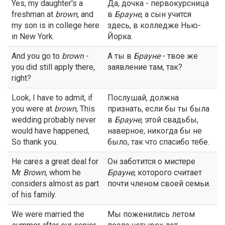
Yes, my daughter's a
Да, дочка - первокурсница
freshman at
brown
, and
в
Брауне
, а сын учится
my son is in college here
здесь, в колледже Нью-
in New York.
Йорка.
And you go to
brown
-
А ты в
Брауне
- твое же
you did still apply there,
заявление там, так?
right?
Look, I have to admit, if
Послушай, должна
you were at
brown
, This
признать, если бы ты была
wedding probably never
в
Брауне
, этой свадьбы,
would have happened,
наверное, никогда бы не
So thank you.
было, так что спасибо тебе.
He cares a great deal for
Он заботится о мистере
Mr
Brown
, whom he
Брауне
, которого считает
considers almost as part
почти членом своей семьи.
of his family.
We were married the
Мы поженились летом