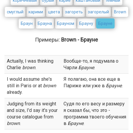
коричневый
бурый
карие
каштановый
темный
смуглый
карими
цвета
загореть
загорелый
Brown
Браун
Брауна
Брауном
Брауну
Брауне
Примеры:
Brown - Брауне
Actually, I was thinking
Вообще-то, я подумала о
Charlie
brown
.
Чарли
Брауне
.
I would assume she's
Я полагаю, она все еще в
still in Paris or at
brown
Париже или уже в
Брауне
.
already.
Judging from its weight
Судя по его весу и размеру
and size, I'd say it's your
я сказал бы, что это -
course catalogue from
программа твоего обучения
brown
.
в
Брауне
.