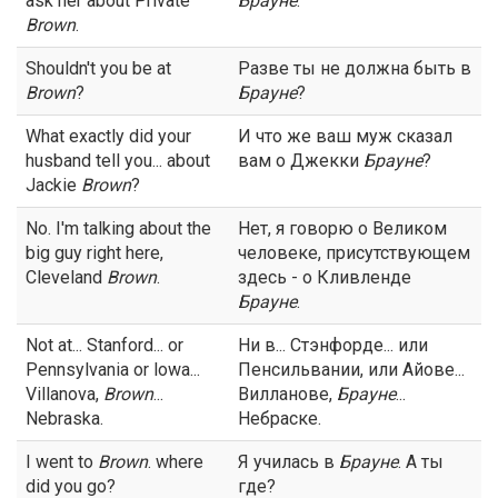
ask her about Private
Брауне
.
Brown
.
Shouldn't you be at
Разве ты не должна быть в
Brown
?
Брауне
?
What exactly did your
И что же ваш муж сказал
husband tell you... about
вам о Джекки
Брауне
?
Jackie
Brown
?
No. I'm talking about the
Нет, я говорю о Великом
big guy right here,
человеке, присутствующем
Cleveland
Brown
.
здесь - о Кливленде
Брауне
.
Not at... Stanford... or
Ни в... Стэнфорде... или
Pennsylvania or lowa...
Пенсильвании, или Айове...
Villanova,
Brown
...
Вилланове,
Брауне
...
Nebraska.
Небраске.
I went to
Brown
. where
Я училась в
Брауне
. А ты
did you go?
где?