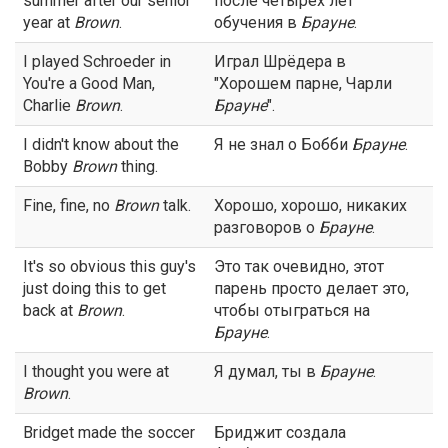
summer after our senior
после четырех лет
year at
Brown
.
обучения в
Брауне
.
I played Schroeder in
Играл Шрёдера в
You're a Good Man,
"Хорошем парне, Чарли
Charlie
Brown
.
Брауне
".
I didn't know about the
Я не знал о Бобби
Брауне
.
Bobby
Brown
thing.
Fine, fine, no
Brown
talk.
Хорошо, хорошо, никаких
разговоров о
Брауне
.
It's so obvious this guy's
Это так очевидно, этот
just doing this to get
парень просто делает это,
back at
Brown
.
чтобы отыграться на
Брауне
.
I thought you were at
Я думал, ты в
Брауне
.
Brown
.
Bridget made the soccer
Бриджит создала