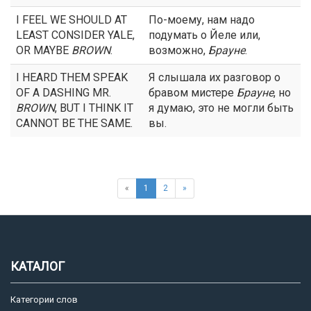
I FEEL WE SHOULD AT
По-моему, нам надо
LEAST CONSIDER YALE,
подумать о Йеле или,
OR MAYBE
BROWN
.
возможно,
Брауне
.
I HEARD THEM SPEAK
Я слышала их разговор о
OF A DASHING MR.
бравом мистере
Брауне
, но
BROWN
, BUT I THINK IT
я думаю, это не могли быть
CANNOT BE THE SAME.
вы.
«
1
2
»
КАТАЛОГ
Категории слов