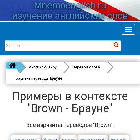
Mnemoenglish.ru
изучение английских слов
Toggl
navig
Английский - русский
Перевод слова
Brown
Вариант перевода
Брауне
Примеры в контексте
"Brown - Брауне"
Все варианты переводов "Brown":