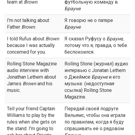
team at
Brown
.
футбольную команду в
Брауне
.
I'm not talking about
Я говорю не о патере
Father
Brown
.
Брауне
.
I told Rufus about
Brown
Я сказал Руфусу о
Брауне
,
because I was actually
потому что я, правда, о тебе
concerned for you.
беспокоился.
Rolling Stone Magazine
Rolling Stone (журнал) аудио
audio interview with
интервью с Jonatan Lethem
Jonathan Lethem about
о Джеймсе
Брауне
и его
James
Brown
and his
музыке. (недоступная
music.
ссылка) Rolling Stone
Magazine.
Tell your friend Captain
Передай своей подруге
Williams to play by the
Вильямс, чтобы она играла
rules when she gets on
по правилам, когда я буду
the stand. I'm going to
спрашивать её о рядовом