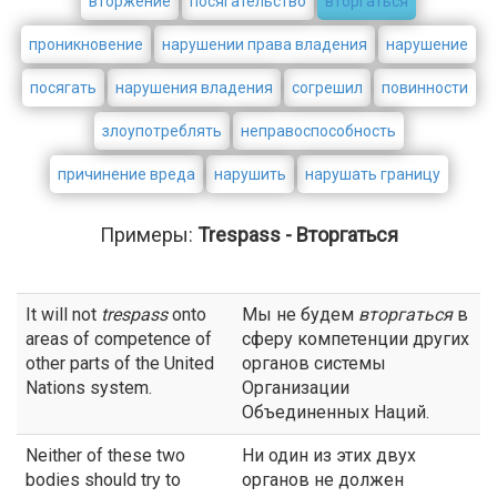
вторжение
посягательство
вторгаться
проникновение
нарушении права владения
нарушение
посягать
нарушения владения
согрешил
повинности
злоупотреблять
неправоспособность
причинение вреда
нарушить
нарушать границу
Примеры:
Trespass - Вторгаться
It will not
trespass
onto
Мы не будем
вторгаться
в
areas of competence of
сферу компетенции других
other parts of the United
органов системы
Nations system.
Организации
Объединенных Наций.
Neither of these two
Ни один из этих двух
bodies should try to
органов не должен