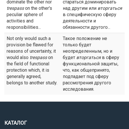
dominate the other nor
стараться доминировать
trespass
on the other's
над другим или
вторгаться
peculiar sphere of
в специфическую сферу
activities and
деятельности и
responsibilities...
обязанности другого...
Not only would such a
Такое положение не
provision be flawed for
только будет
reasons of uncertainty, it
неопределенным, но и
would also
trespass
on
будет
вторгаться
в сферу
the field of functional
функциональной защиты,
protection which, it is
что, как общепринято,
generally agreed,
подпадает под сферу
belongs to another study.
рассмотрения другого
исследования.
КАТАЛОГ