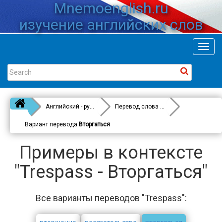
Mnemoenglish.ru
изучение английских слов
Toggl
navig
Английский - русский
Перевод слова
Trespass
Вариант перевода
Вторгаться
Примеры в контексте
"Trespass - Вторгаться"
Все варианты переводов "Trespass":