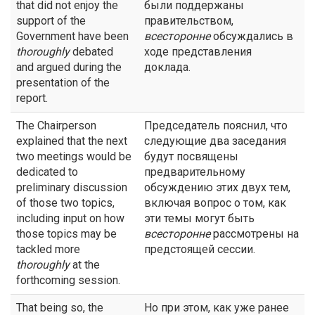
that did not enjoy the
были поддержаны
support of the
правительством,
Government have been
всесторонне
обсуждались в
thoroughly
debated
ходе представления
and argued during the
доклада.
presentation of the
report.
The Chairperson
Председатель пояснил, что
explained that the next
следующие два заседания
two meetings would be
будут посвящены
dedicated to
предварительному
preliminary discussion
обсуждению этих двух тем,
of those two topics,
включая вопрос о том, как
including input on how
эти темы могут быть
those topics may be
всесторонне
рассмотрены на
tackled more
предстоящей сессии.
thoroughly
at the
forthcoming session.
That being so, the
Но при этом, как уже ранее