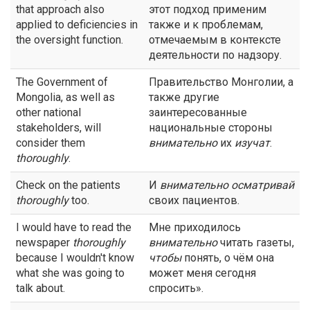
that approach also
этот подход применим
applied to deficiencies in
также и к проблемам,
the oversight function.
отмечаемым в контексте
деятельности по надзору.
The Government of
Правительство Монголии, а
Mongolia, as well as
также другие
other national
заинтересованные
stakeholders, will
национальные стороны
consider them
внимательно
их
изучат
.
thoroughly
.
Check on the patients
И
внимательно
осматривай
thoroughly
too.
своих пациентов.
I would have to read the
Мне приходилось
newspaper
thoroughly
внимательно
читать газеты,
because I wouldn't know
чтобы
понять, о чём она
what she was going to
может меня сегодня
talk about.
спросить».