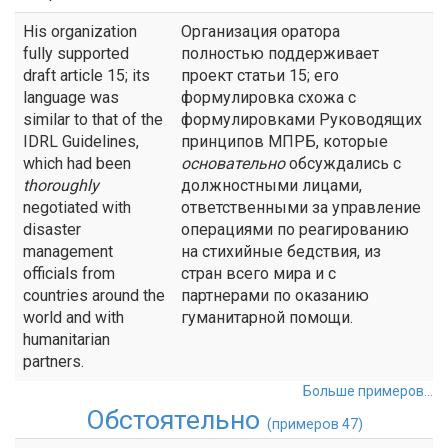
His organization
Организация оратора
fully supported
полностью поддерживает
draft article 15; its
проект статьи 15; его
language was
формулировка схожа с
similar to that of the
формулировками Руководящих
IDRL Guidelines,
принципов МПРБ, которые
which had been
основательно
обсуждались с
thoroughly
должностными лицами,
negotiated with
ответственными за управление
disaster
операциями по реагированию
management
на стихийные бедствия, из
officials from
стран всего мира и с
countries around the
партнерами по оказанию
world and with
гуманитарной помощи.
humanitarian
partners.
Больше примеров...
Обстоятельно
(примеров 47)