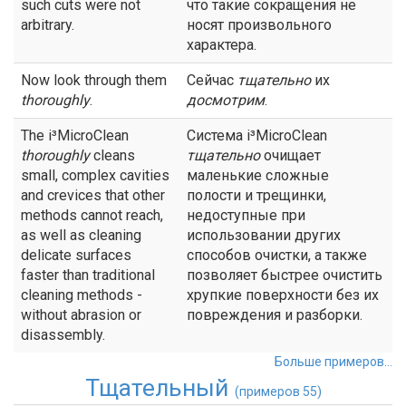
such cuts were not
что такие сокращения не
arbitrary.
носят произвольного
характера.
Now look through them
Сейчас
тщательно
их
thoroughly
.
досмотрим
.
The i³MicroClean
Система i³MicroClean
thoroughly
cleans
тщательно
очищает
small, complex cavities
маленькие сложные
and crevices that other
полости и трещинки,
methods cannot reach,
недоступные при
as well as cleaning
использовании других
delicate surfaces
способов очистки, а также
faster than traditional
позволяет быстрее очистить
cleaning methods -
хрупкие поверхности без их
without abrasion or
повреждения и разборки.
disassembly.
Больше примеров...
Тщательный
(примеров 55)