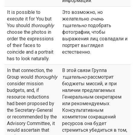
информации.
It is possible to
Это возможно, но
execute it for You but
желательно
очень
You should
thoroughly
тщательно
подобрать
choose the photos in
фотографии, чтобы
order the expressions
выражения лиц совпадали и
of their faces to
портрет выглядел
coincide and a portrait
естественно.
has to look naturally.
In that connection, the
В этой связи Группа
Group would
thoroughly
тщательно
рассмотрит
consider mission
бюджеты миссий, и при
budgets, and, if
наличии предлагаемых
resource reductions
Генеральным секретарем
had been proposed by
или рекомендуемых
the Secretary-General
Консультативным
or recommended by the
комитетом сокращений
Advisory Committee, it
ресурсов она будет
would ascertain that
стремиться убедиться в том,