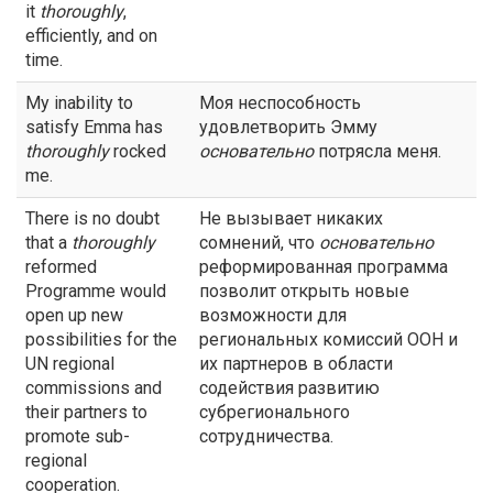
it
thoroughly
,
efficiently, and on
time.
My inability to
Моя неспособность
satisfy Emma has
удовлетворить Эмму
thoroughly
rocked
основательно
потрясла меня.
me.
There is no doubt
Не вызывает никаких
that a
thoroughly
сомнений, что
основательно
reformed
реформированная программа
Programme would
позволит открыть новые
open up new
возможности для
possibilities for the
региональных комиссий ООН и
UN regional
их партнеров в области
commissions and
содействия развитию
their partners to
субрегионального
promote sub-
сотрудничества.
regional
cooperation.