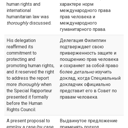
human rights and
характере норм
international
международного права
humanitarian law was
прав человека и
thoroughly
discussed.
международного
гуманитарного права.
His delegation
Делегация Филиппин
reaffirmed its
подтверждает свою
commitment to
приверженность защите и
protecting and
поощрению прав человека
promoting human rights,
и сохраняет за собой право
and it reserved the right
более
детально
изучить
to address the report
доклад, когда Специальный
more
thoroughly
when
докладчик официально
the Special Rapporteur
представит его в Совет по
presented it formally
правам человека.
before the Human
Rights Council.
A present proposal to
Выдвинутое предложение
employ a case-by-case
применять подход