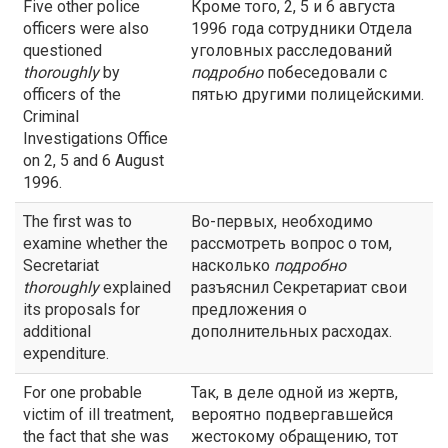
Five other police
Кроме того, 2, 5 и 6 августа
officers were also
1996 года сотрудники Отдела
questioned
уголовных расследований
thoroughly
by
подробно
побеседовали с
officers of the
пятью другими полицейскими.
Criminal
Investigations Office
on 2, 5 and 6 August
1996.
The first was to
Во-первых, необходимо
examine whether the
рассмотреть вопрос о том,
Secretariat
насколько
подробно
thoroughly
explained
разъяснил Секретариат свои
its proposals for
предложения о
additional
дополнительных расходах.
expenditure.
For one probable
Так, в деле одной из жертв,
victim of ill treatment,
вероятно подвергавшейся
the fact that she was
жестокому обращению, тот