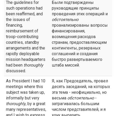
The guidelines for
Были подтверждены
such operations had
руководящие принципы
been reaffirmed, and
проведения этих операций и
the issues of
обстоятельно
financing,
проанализированы вопросы
reimbursement of
финансирования,
troop-contributing
возмещения расходов
countries, standby
странам, предоставляющим
arrangements and the
контингенты, резервных
rapidly deployable
соглашений и создания
mission headquarters
быстро развертываемого
had been
thoroughly
штаба миссий.
discussed.
As President I had 10
Я, как Председатель, провел
meetings where this
десять заседаний, на которых
subject was taken up,
эта тема - неофициально, но
informally but very
весьма
обстоятельно
-
thoroughly
, by a great
затрагивалась большим
many representatives,
числом представителей, и я
and I wish to express
хочу выразить