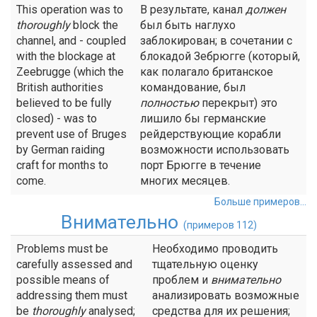
This operation was to
В результате, канал
должен
thoroughly
block the
был быть наглухо
channel, and - coupled
заблокирован; в сочетании с
with the blockage at
блокадой Зебрюгге (который,
Zeebrugge (which the
как полагало британское
British authorities
командование, был
believed to be fully
полностью
перекрыт) это
closed) - was to
лишило бы германские
prevent use of Bruges
рейдерствующие корабли
by German raiding
возможности использовать
craft for months to
порт Брюгге в течение
come.
многих месяцев.
Больше примеров...
Внимательно
(примеров 112)
Problems must be
Необходимо проводить
carefully assessed and
тщательную оценку
possible means of
проблем и
внимательно
addressing them must
анализировать возможные
be
thoroughly
analysed;
средства для их решения;