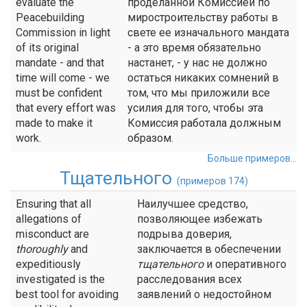
evaluate the
проделанной Комиссией по
Peacebuilding
миростроительству работы в
Commission in light
свете ее изначального мандата
of its original
- а это время обязательно
mandate - and that
настанет, - у нас не должно
time will come - we
остаться никаких сомнений в
must be confident
том, что мы приложили все
that every effort was
усилия для того, чтобы эта
made to make it
Комиссия работала должным
work.
образом.
Больше примеров...
Тщательного
(примеров 174)
Ensuring that all
Наилучшее средство,
allegations of
позволяющее избежать
misconduct are
подрыва доверия,
thoroughly
and
заключается в обеспечении
expeditiously
тщательного
и оперативного
investigated is the
расследования всех
best tool for avoiding
заявлений о недостойном