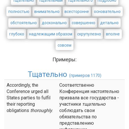
тщательно
тщательный
тщательного
подробно
полностью
внимательно
всесторонне
основательно
обстоятельно
досконально
совершенно
детально
глубоко
надлежащим образом
скрупулезно
вполне
совсем
Примеры:
Тщательно
(примеров 1170)
Accordingly, the
Соответственно
Conference urged all
Конференция настоятельно
States parties to fulfil
призвала все государства -
their reporting
участники
тщательно
obligations
thoroughly
.
соблюдать свои
обязательства по
представлению