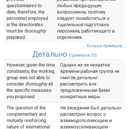
questionnaires to
любых предыдущих
date; therefore, the
вопросников, поэтому
personnel employed
следует
позаботиться о
in the directorates
тщательной
подготовке
must be
thoroughly
персонала, работающего в
prepared.
отделениях.
Больше примеров...
Детально
(примеров 33)
However, given the time
Однако из-за нехватки
constraints, the working
времени рабочая группа не
group was not able to
смогла
детально
consider
thoroughly
all
рассмотреть все
the specific measures
предложенными Вами
you proposed.
конкретные меры.
The question of the
На заседании был
детально
complementary and
рассмотрен вопрос о
mutually reinforcing
взаимодополняющем и
nature of international
взаимоусиливающем