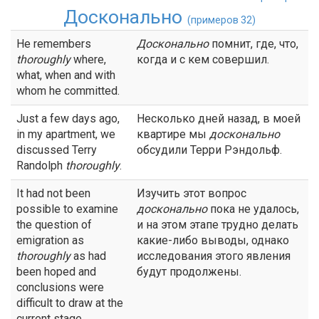
Досконально
(примеров 32)
He remembers
Досконально
помнит, где, что,
thoroughly
where,
когда и с кем совершил.
what, when and with
whom he committed.
Just a few days ago,
Несколько дней назад, в моей
in my apartment, we
квартире мы
досконально
discussed Terry
обсудили Терри Рэндольф.
Randolph
thoroughly
.
It had not been
Изучить этот вопрос
possible to examine
досконально
пока не удалось,
the question of
и на этом этапе трудно делать
emigration as
какие-либо выводы, однако
thoroughly
as had
исследования этого явления
been hoped and
будут продолжены.
conclusions were
difficult to draw at the
current stage.