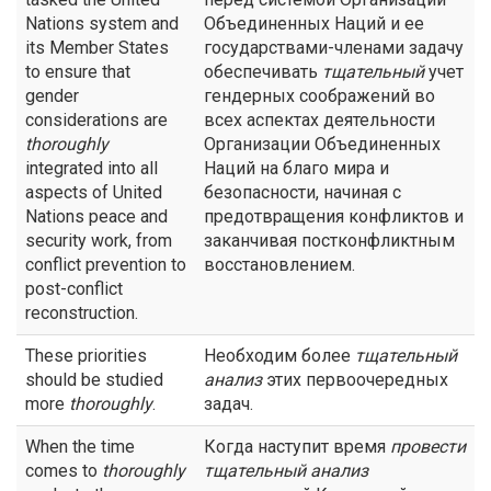
Nations system and
Объединенных Наций и ее
its Member States
государствами-членами задачу
to ensure that
обеспечивать
тщательный
учет
gender
гендерных соображений во
considerations are
всех аспектах деятельности
thoroughly
Организации Объединенных
integrated into all
Наций на благо мира и
aspects of United
безопасности, начиная с
Nations peace and
предотвращения конфликтов и
security work, from
заканчивая постконфликтным
conflict prevention to
восстановлением.
post-conflict
reconstruction.
These priorities
Необходим более
тщательный
should be studied
анализ
этих первоочередных
more
thoroughly
.
задач.
When the time
Когда наступит время
провести
comes to
thoroughly
тщательный
анализ