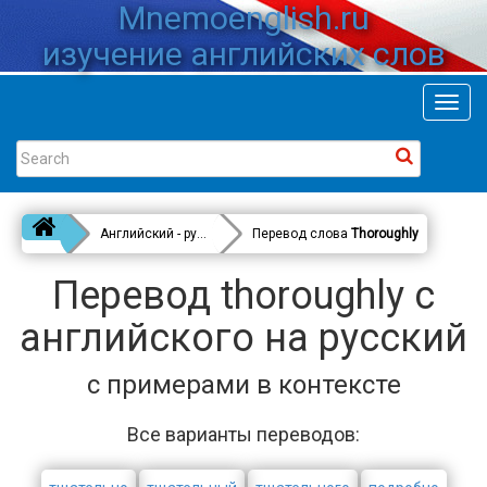
Mnemoenglish.ru
изучение английских слов
Toggl
navig
Английский - русский
Перевод слова
Thoroughly
Перевод thoroughly с
английского на русский
с примерами в контексте
Все варианты переводов: