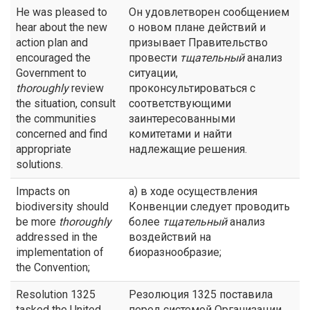
He was pleased to
Он удовлетворен сообщением
hear about the new
о новом плане действий и
action plan and
призывает Правительство
encouraged the
провести
тщательный
анализ
Government to
ситуации,
thoroughly
review
проконсультироваться с
the situation, consult
соответствующими
the communities
заинтересованными
concerned and find
комитетами и найти
appropriate
надлежащие решения.
solutions.
Impacts on
а) в ходе осуществления
biodiversity should
Конвенции следует проводить
be more
thoroughly
более
тщательный
анализ
addressed in the
воздействий на
implementation of
биоразнообразие;
the Convention;
Resolution 1325
Резолюция 1325 поставила
tasked the United
перед системой Организации