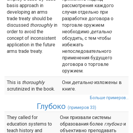
basis approach in
рассмотрения каждого
developing an arms
случая отдельно при
trade treaty should be
разработке договора о
discussed
thoroughly
in
торговле оружием
order to avoid the
необходимо
детально
concept of inconsistent
обсудить, с тем чтобы
application in the future
избежать
arms trade treaty.
непоследовательного
применения будущего
договора о торговле
оружием.
This is
thoroughly
Они
детально
изложены в
scrutinized in the book.
книге.
Больше примеров...
Глубоко
(примеров 33)
They called for
Они призвали системы
education systems to
образования более
глубоко
и
teach history and
объективно преподавать