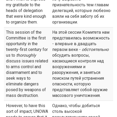
my gratitude to the
признательность тем главам
heads of delegation
делегаций, которые любезно
that were kind enough
взяли на себя заботу об их
to organize them.
организации.
This session of the
На этой сессии Комитета нам
Committee is the first
представилась возможность
opportunity in the
- впервые в двадцать
twenty-first century for
первом веке -
обстоятельно
us to
thoroughly
обсудить вопросы,
discuss issues related
касающиеся контроля над
to arms control and
вооружениями и
disarmament and to
разоружения, и заняться
seek ways to
поиском путей устранения
eliminate dangers
опасности, которую
posed by weapons of
представляет собой оружие
mass destruction.
массового уничтожения.
However, to have this
Однако, чтобы добиться
sort of impact, UNOWA
столь высокой