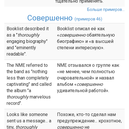
тщательно применять.
Больше примеров...
Совершенно
(примеров 46)
Booklist described it
Booklist описал её как
as a "
thoroughly
«
совершенно
обаятельную
engaging biography"
биографию» и «в высшей
and "eminently
степени интересную».
readable".
The NME referred to
NME отзывался о группе как
the band as "nothing
«не менее, чем полностью
less than completely
очаровательной» и назвал
captivating" and called
альбом «
совершенно
the album "a
удивительной работой».
thoroughly
marvelous
record".
Looks like someone
Похоже, кто-то сделал нам
sent us a message... a
предупреждение... крохотное,
tiny,
thoroughly
совершенно
не