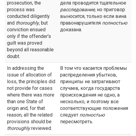
prosecution, the
дела проводится тщательное
process was
расследование
, но приговор
conducted diligently
выносится, только если вина
and
thoroughly
, but
правонарушителя
полностью
conviction ensued
доказана.
only if the offender's
guilt was proved
beyond all reasonable
doubt.
In addressing the
В том что касается проблемы
issue of allocation of
распределения убытков,
loss, the principles did
принципы не затрагивают
not provide for cases
случаев, когда государств
where there was more
происхождения не одно, а
than one State of
несколько, и поэтому все
origin and, for that
соответствующие положения
reason, all the related
следует
полностью
provisions should be
пересмотреть.
thoroughly
reviewed.