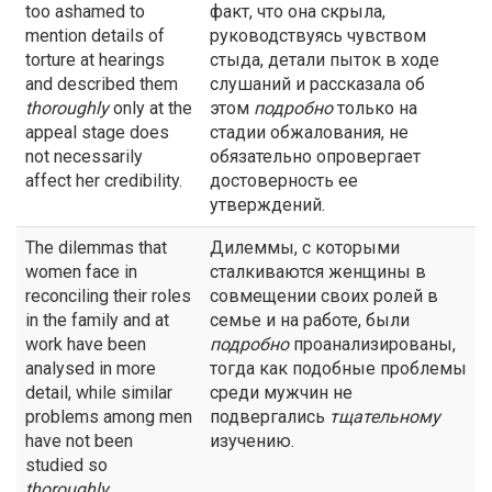
too ashamed to
факт, что она скрыла,
mention details of
руководствуясь чувством
torture at hearings
стыда, детали пыток в ходе
and described them
слушаний и рассказала об
thoroughly
only at the
этом
подробно
только на
appeal stage does
стадии обжалования, не
not necessarily
обязательно опровергает
affect her credibility.
достоверность ее
утверждений.
The dilemmas that
Дилеммы, с которыми
women face in
сталкиваются женщины в
reconciling their roles
совмещении своих ролей в
in the family and at
семье и на работе, были
work have been
подробно
проанализированы,
analysed in more
тогда как подобные проблемы
detail, while similar
среди мужчин не
problems among men
подвергались
тщательному
have not been
изучению.
studied so
thoroughly
.