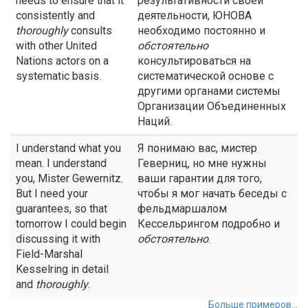
needs to ensure that it
результативности своей
consistently and
деятельности, ЮНОВА
thoroughly
consults
необходимо постоянно и
with other United
обстоятельно
Nations actors on a
консультироваться на
systematic basis.
систематической основе с
другими органами системы
Организации Объединенных
Наций.
I understand what you
Я понимаю вас, мистер
mean. I understand
Геверниц, но мне нужны
you, Mister Gewernitz.
ваши гарантии для того,
But I need your
чтобы я мог начать беседы с
guarantees, so that
фельдмаршалом
tomorrow I could begin
Кессельрингом подробно и
discussing it with
обстоятельно
.
Field-Marshal
Kesselring in detail
and
thoroughly
.
Больше примеров...