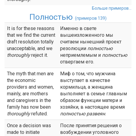
Больше примеров...
Полностью
(примеров 139)
It is for these reasons
Именно в свете
that we find the current
вышеизложенного мы
draft resolution totally
считаем нынешний проект
unacceptable, and we
резолюции
полностью
thoroughly
reject it.
неприемлемым и
полностью
отвергаем его.
The myth that men are
Миф о том, что мужчина
the economic
выступает в качестве
providers and women,
кормильца, а женщина
mainly, are mothers
выполняет в семье главным
and caregivers in the
образом функции матери и
family has now been
хозяйки, в настоящее время
thoroughly
refuted.
полностью
развеян
.
Once a decision was
После принятия решения о
made to initiate
возбуждении уголовного