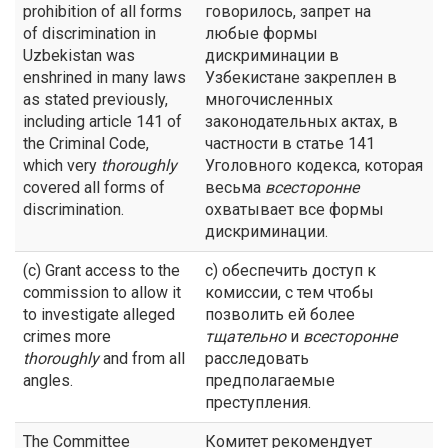
prohibition of all forms
говорилось, запрет на
of discrimination in
любые формы
Uzbekistan was
дискриминации в
enshrined in many laws
Узбекистане закреплен в
as stated previously,
многочисленных
including article 141 of
законодательных актах, в
the Criminal Code,
частности в статье 141
which very
thoroughly
Уголовного кодекса, которая
covered all forms of
весьма
всесторонне
discrimination.
охватывает все формы
дискриминации.
(c) Grant access to the
с) обеспечить доступ к
commission to allow it
комиссии, с тем чтобы
to investigate alleged
позволить ей более
crimes more
тщательно
и
всесторонне
thoroughly
and from all
расследовать
angles.
предполагаемые
преступления.
The Committee
Комитет рекомендует