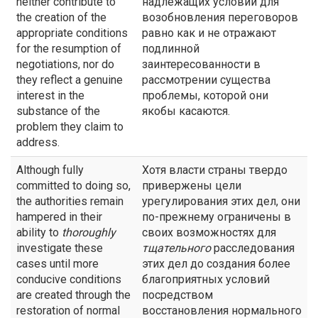
neither contribute to
надлежащих условий для
the creation of the
возобновления переговоров
appropriate conditions
равно как и не отражают
for the resumption of
подлинной
negotiations, nor do
заинтересованности в
they reflect a genuine
рассмотрении существа
interest in the
проблемы, которой они
substance of the
якобы касаются.
problem they claim to
address.
Although fully
Хотя власти страны твердо
committed to doing so,
привержены цели
the authorities remain
урегулирования этих дел, они
hampered in their
по-прежнему ограничены в
ability to
thoroughly
своих возможностях для
investigate these
тщательного
расследования
cases until more
этих дел до создания более
conducive conditions
благоприятных условий
are created through the
посредством
restoration of normal
восстановления нормального