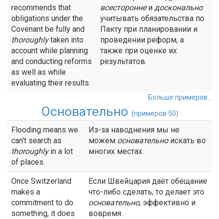
recommends that
всесторонне
и
досконально
obligations under the
учитывать обязательства по
Covenant be fully and
Пакту при планировании и
thoroughly
taken into
проведении реформ, а
account while planning
также при оценке их
and conducting reforms
результатов.
as well as while
evaluating their results.
Больше примеров...
Основательно
(примеров 50)
Flooding means we
Из-за наводнения мы не
can't search as
можем
основательно
искать во
thoroughly
in a lot
многих местах.
of places.
Once Switzerland
Если Швейцария даёт обещание
makes a
что-либо сделать, то делает это
commitment to do
основательно
, эффективно и
something, it does
вовремя.