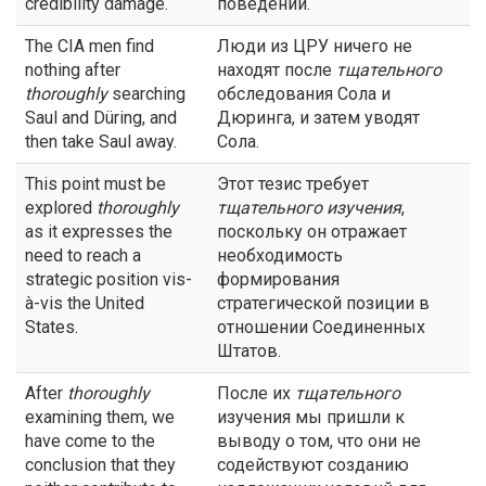
credibility damage.
поведении.
The CIA men find
Люди из ЦРУ ничего не
nothing after
находят после
тщательного
thoroughly
searching
обследования Сола и
Saul and Düring, and
Дюринга, и затем уводят
then take Saul away.
Сола.
This point must be
Этот тезис требует
explored
thoroughly
тщательного
изучения
,
as it expresses the
поскольку он отражает
need to reach a
необходимость
strategic position vis-
формирования
à-vis the United
стратегической позиции в
States.
отношении Соединенных
Штатов.
After
thoroughly
После их
тщательного
examining them, we
изучения мы пришли к
have come to the
выводу о том, что они не
conclusion that they
содействуют созданию