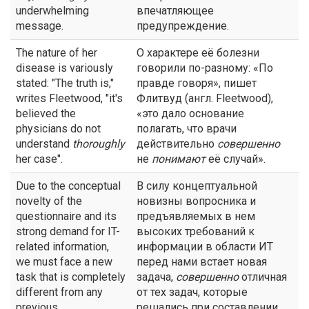
underwhelming
впечатляющее
message.
предупреждение.
The nature of her
О характере её болезни
disease is variously
говорили по-разному: «По
stated: "The truth is,"
правде говоря», пишет
writes Fleetwood, "it's
Флитвуд (англ. Fleetwood),
believed the
«это дало основание
physicians do not
полагать, что врачи
understand
thoroughly
действительно
совершенно
her case".
не
понимают
её случай».
Due to the conceptual
В силу концептуальной
novelty of the
новизны вопросника и
questionnaire and its
предъявляемых в нем
strong demand for IT-
высоких требований к
related information,
информации в области ИТ
we must face a new
перед нами встает новая
task that is completely
задача,
совершенно
отличная
different from any
от тех задач, которые
previous
решались при составлении