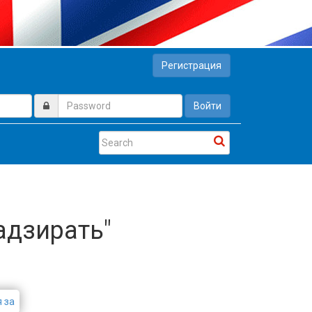
Регистрация
Войти
адзирать"
 за