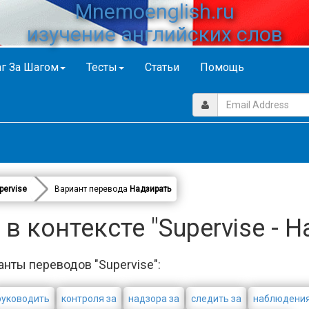
Mnemoenglish.ru
изучение английских слов
г За Шагом
Тесты
Статьи
Помощь
pervise
Вариант перевода
Надзирать
в контексте "Supervise - Н
анты переводов "Supervise":
руководить
контроля за
надзора за
следить за
наблюдения