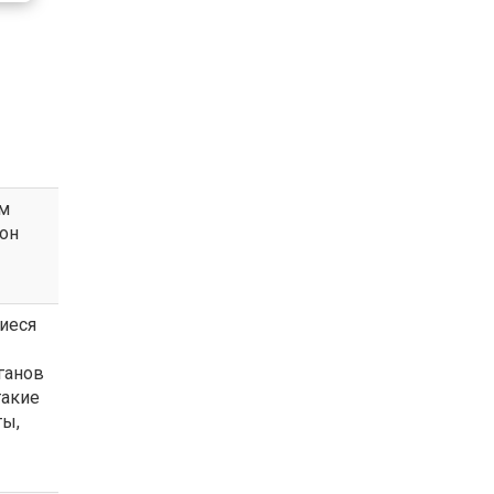
м
 он
иеся
ганов
такие
ты,