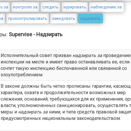
ь за
контролю за
следить
курировать
наблюдению за
за
проконтролировать
заведовать
надзирать
ры:
Supervise - Надзирать
Исполнительный совет призван
надзирать
за
проведение
инспекции на месте и имеет право останавливать ее, если
сочтет такую инспекцию беспочвенной или связанной со
злоупотреблением.
В законе должны быть четко прописаны гарантии, касающ
характера, охвата и продолжительности возможных мер
слежения, оснований, требующихся для их применения, ор
власти, уполномоченных санкционировать, осуществлять 
меры и
надзирать
за
ними, и типа средств правовой защи
предусмотренных национальным законодательством.