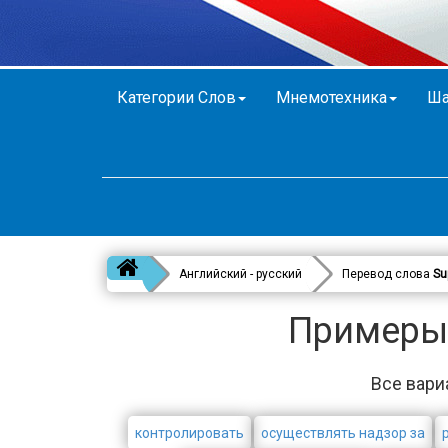
Категории Слов
Мнемотехника
Ша
Английский - русский
Перевод слова
Su
Примеры 
Все вари
контролировать
осуществлять надзор за