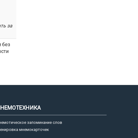
ать
за
 без
ости
НЕМОТЕХНИКА
немотическое запоминание слов
ренировка мнемокарточек