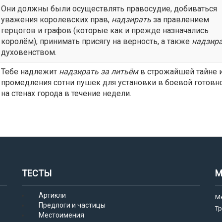
Они должны были осуществлять правосудие, добиваться
уважения королевских прав,
надзирать
за правлением
герцогов и графов (которые как и прежде назначались
королём), принимать присягу на верность, а также
надзир
духовенством.
Тебе надлежит
надзирать
за литьём
в строжайшей тайне и
промедления сотни пушек для установки в боевой готовн
на стенах города в течение недели.
ТЕСТЫ
М
Артикли
М
Предлоги и частицы
Т
Местоимения