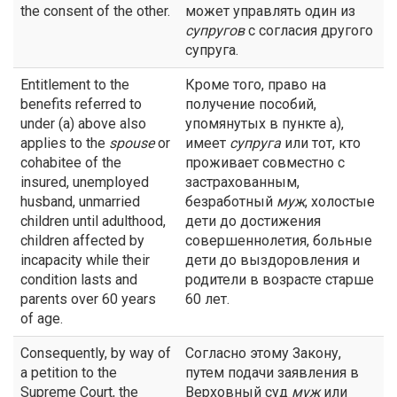
the consent of the other.
может управлять один из
супругов
с согласия другого
супруга.
Entitlement to the
Кроме того, право на
benefits referred to
получение пособий,
under (a) above also
упомянутых в пункте а),
applies to the
spouse
or
имеет
супруга
или тот, кто
cohabitee of the
проживает совместно с
insured, unemployed
застрахованным,
husband, unmarried
безработный
муж
, холостые
children until adulthood,
дети до достижения
children affected by
совершеннолетия, больные
incapacity while their
дети до выздоровления и
condition lasts and
родители в возрасте старше
parents over 60 years
60 лет.
of age.
Consequently, by way of
Согласно этому Закону,
a petition to the
путем подачи заявления в
Supreme Court, the
Верховный суд
муж
или