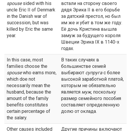
spouse
sided with his
встали на сторону своего
uncle Eric II of Denmark
дядя Эрика II в его борьбе
in the Danish war of
за датский престол, но был
succession, but was
им же и убит в том же году.
killed by Eric the same
Её дочь Кристина вышла
year.
замуж за будущего короля
Швеции Эрика IX в 1140-х
годах.
In this case, most
В таких случаях в
families choose the
большинстве семей
spouse
who earns more,
выбирают
супруга
с более
which doe not
высокой заработной платой,
necessarily mean the
которым не обязательно
husband, because the
является
муж
, поскольку
amount of the family
размер семейного пособия
benefits constitutes
составляет определенную
certain percentage of
долю от оклада.
the salary.
Other causes included
Другие причины включают