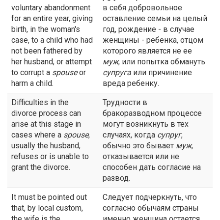
voluntary abandonment
в себя добровольное
for an entire year, giving
оставление семьи на целый
birth, in the woman's
год, рождение - в случае
case, to a child who had
женщины - ребенка, отцом
not been fathered by
которого является не ее
her husband, or attempt
муж
, или попытка обмануть
to corrupt a
spouse
or
супруга
или причинение
harm a child.
вреда ребенку.
Difficulties in the
Трудности в
divorce process can
бракоразводном процессе
arise at this stage in
могут возникнуть в тех
cases where a
spouse
,
случаях, когда
супруг
,
usually the husband,
обычно это бывает
муж
,
refuses or is unable to
отказывается или не
grant the divorce.
способен дать согласие на
развод.
It must be pointed out
Следует подчеркнуть, что
that, by local custom,
согласно обычаям страны
the wife is the
именно женщина остается