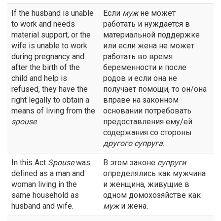
If the husband is unable
Если
муж
не может
to work and needs
работать и нуждается в
material support, or the
материальной поддержке
wife is unable to work
или если жена не может
during pregnancy and
работать во время
after the birth of the
беременности и после
child and help is
родов и если она не
refused, they have the
получает помощи, то он/она
right legally to obtain a
вправе на законном
means of living from the
основании потребовать
spouse
.
предоставления ему/ей
содержания со стороны
другого супруга
.
In this Act
Spouse
was
В этом законе
супруги
defined as a man and
определялись как мужчина
woman living in the
и женщина, живущие в
same household as
одном домохозяйстве как
husband and wife.
муж
и жена.