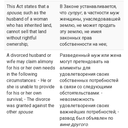
This Act states that a
В Законе устанавливается,
spouse
, such as the
что
супруг
, в частности
муж
husband of a woman
женщины, унаследовавшей
who has inherited land,
землю, не может продать
cannot sell that land
эту землю, не имея
without rightful
законных прав
ownership;
собственности на нее;
A divorced husband or
Разведенный
муж
или жена
wife may claim alimony
могут претендовать на
for his or her own needs
алименты для
in the following
удовлетворения своих
circumstances: - He or
собственных потребностей
she is unable to provide
в связи со следующими
for his or her own
обстоятельствами: -
survival; - The divorce
невозможность
was granted against the
удовлетворения своих
other
spouse
.
важнейших потребностей; -
развод был объявлен по
вине другого
.