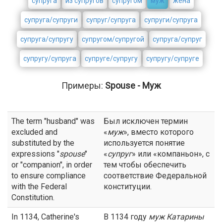
супруга
из супругов
супругом
муж
жена
супруга/супруги
супруг/супруга
супруги/супруга
супруга/супругу
супругом/супругой
супруга/супруг
супругу/супруга
супруге/супругу
супругу/супруге
Примеры:
Spouse - Муж
The term "husband" was
Был исключен термин
excluded and
«
муж
», вместо которого
substituted by the
используется понятие
expressions "
spouse
"
«
супруг
» или «компаньон», с
or "companion", in order
тем чтобы обеспечить
to ensure compliance
соответствие Федеральной
with the Federal
конституции.
Constitution.
In 1134, Catherine's
В 1134 году
муж
Катарины