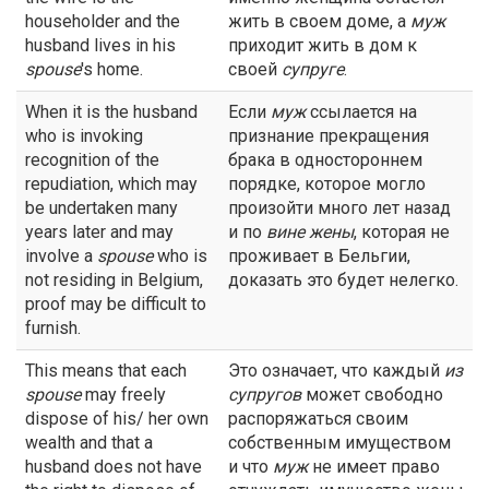
householder and the
жить в своем доме, а
муж
husband lives in his
приходит жить в дом к
spouse
's home.
своей
супруге
.
When it is the husband
Если
муж
ссылается на
who is invoking
признание прекращения
recognition of the
брака в одностороннем
repudiation, which may
порядке, которое могло
be undertaken many
произойти много лет назад
years later and may
и по
вине жены
, которая не
involve a
spouse
who is
проживает в Бельгии,
not residing in Belgium,
доказать это будет нелегко.
proof may be difficult to
furnish.
This means that each
Это означает, что каждый
из
spouse
may freely
супругов
может свободно
dispose of his/ her own
распоряжаться своим
wealth and that a
собственным имуществом
husband does not have
и что
муж
не имеет право