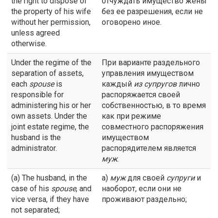
the right to dispose of
отчуждать имущество жены
the property of his wife
без ее разрешения, если не
without her permission,
оговорено иное.
unless agreed
otherwise.
Under the regime of the
При варианте раздельного
separation of assets,
управления имуществом
each
spouse
is
каждый
из супругов
лично
responsible for
распоряжается своей
administering his or her
собственностью, в то время
own assets. Under the
как при режиме
joint estate regime, the
совместного распоряжения
husband is the
имуществом
administrator.
распорядителем является
муж
.
(a) The husband, in the
а)
муж
для своей
супруги
и
case of his
spouse
, and
наоборот, если они не
vice versa, if they have
проживают раздельно;
not separated;