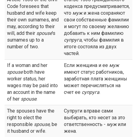
Code foresees that
кодекса предусматривается,
husband and wife keep
что
муж
и жена сохраняют
their own surnames, and
свои собственные фамилии
may, according to their
и могут по своему желанию
will, add their
spouse
's
добавить к ним фамилию
surnames up to a
супруга
, чтобы фамилия в
number of two.
итоге состояла из двух
частей.
If a woman and her
Если женщина и ее
муж
spouse
both have
имеют статус работников,
worker status, her
заработная плата женщины
wages may be paid into
может перечисляться на
an account in the name
счет ее
супруга
.
of her
spouse
.
The spouses have the
Супруги вправе сами
right to elect the
выбирать, кто несет за это
responsible
spouse
, be
ответственность -
муж
или
it husband or wife.
жена.