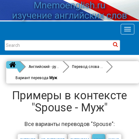
Mnemoenglish.ru
изучение английских слов
Toggl
navig
Английский - русский
Перевод слова
Spouse
Вариант перевода
Муж
Примеры в контексте
"Spouse - Муж"
Все варианты переводов "Spouse":