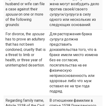
husband or wife can file
жена могут возбудить дело
a case against their
против своей/своего
spouse
on one or more
супруги/супруга
в силу
of the following
одного или нескольких из
grounds:
следующих оснований:
For divorce, the
spouse
Для расторжения брака
has to prove an adultery
супруга
должна
that has not been
представить
condoned, cruelty that is
доказательства того, что в
a threat to limb or
браке имели место измена
health, or three year of
без ее согласия,
uninterrupted desertion.
посягательства на ее
физическую
неприкосновенность или
здоровье либо что
муж
оставил ее на три года
подряд.
Regarding family name,
В отношении фамилии в
Article 1538 of the Civil
статье 1538 Гражданского