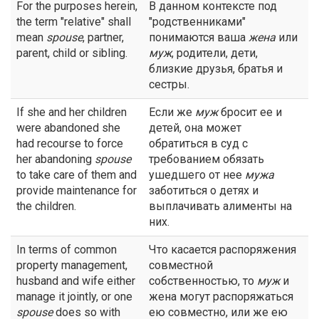
For the purposes herein,
В данном контексте под
the term "relative" shall
"родственниками"
mean
spouse
, partner,
понимаются ваша
жена
или
parent, child or sibling.
муж
, родители, дети,
близкие друзья, братья и
сестры.
If she and her children
Если же
муж
бросит ее и
were abandoned she
детей, она может
had recourse to force
обратиться в суд с
her abandoning
spouse
требованием обязать
to take care of them and
ушедшего от нее
мужа
provide maintenance for
заботиться о детях и
the children.
выплачивать алименты на
них.
In terms of common
Что касается распоряжения
property management,
совместной
husband and wife either
собственностью, то
муж
и
manage it jointly, or one
жена могут распоряжаться
spouse
does so with
ею совместно, или же ею