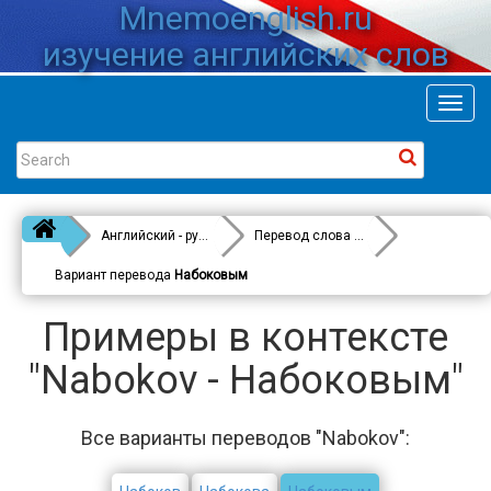
Mnemoenglish.ru
изучение английских слов
Toggl
navig
Английский - русский
Перевод слова
Nabokov
Вариант перевода
Набоковым
Примеры в контексте
"Nabokov - Набоковым"
Все варианты переводов "Nabokov":