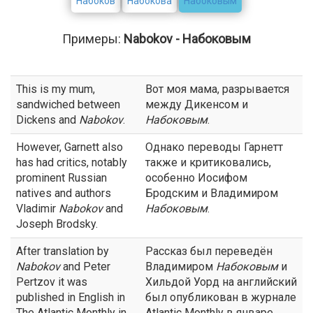
Набоков
Набокова
Набоковым
Примеры:
Nabokov - Набоковым
This is my mum,
Вот моя мама, разрывается
sandwiched between
между Дикенсом и
Dickens and
Nabokov
.
Набоковым
.
However, Garnett also
Однако переводы Гарнетт
has had critics, notably
также и критиковались,
prominent Russian
особенно Иосифом
natives and authors
Бродским и Владимиром
Vladimir
Nabokov
and
Набоковым
.
Joseph Brodsky.
After translation by
Рассказ был переведён
Nabokov
and Peter
Владимиром
Набоковым
и
Pertzov it was
Хильдой Уорд на английский
published in English in
был опубликован в журнале
The Atlantic Monthly in
Atlantic Monthly в январе