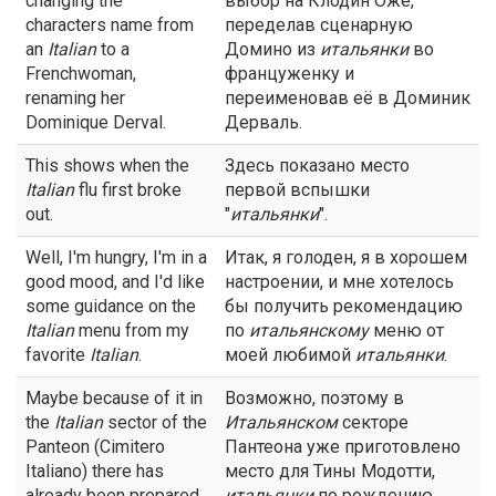
changing the
выбор на Клодин Оже,
characters name from
переделав сценарную
an
Italian
to a
Домино из
итальянки
во
Frenchwoman,
француженку и
renaming her
переименовав её в Доминик
Dominique Derval.
Дерваль.
This shows when the
Здесь показано место
Italian
flu first broke
первой вспышки
out.
"
итальянки
".
Well, I'm hungry, I'm in a
Итак, я голоден, я в хорошем
good mood, and I'd like
настроении, и мне хотелось
some guidance on the
бы получить рекомендацию
Italian
menu from my
по
итальянскому
меню от
favorite
Italian
.
моей любимой
итальянки
.
Maybe because of it in
Возможно, поэтому в
the
Italian
sector of the
Итальянском
секторе
Panteon (Cimitero
Пантеона уже приготовлено
Italiano) there has
место для Тины Модотти,
already been prepared
итальянки
по рождению.