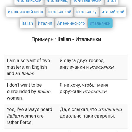
итальянский
итальянец
по-итальянски
итал
итальянский язык
итальянкой
итальянку
италийской
Italian
Италия
Апеннинского
итальянки
Примеры:
Italian - Итальянки
I am a servant of two
Я слуга двух господ:
masters: an English
англичанки и
итальянки
.
and an
Italian
.
I don't want to be
Я не хочу, чтобы меня
surrounded by
Italian
окружали
итальянки
.
women.
Yes, I've always heard
Да, я слыхал, что
итальянки
Italian
women are
довольно-таки свирепы.
rather fierce.