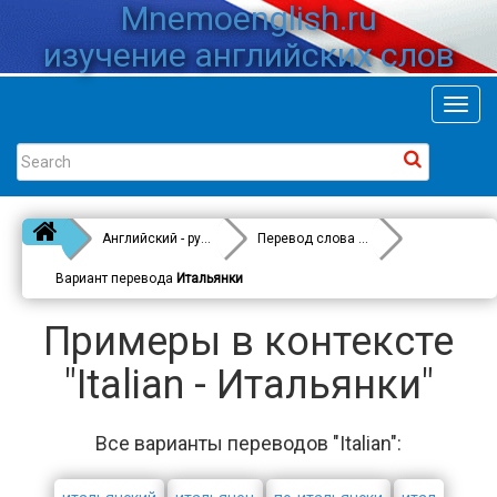
Mnemoenglish.ru
изучение английских слов
Toggl
navig
Английский - русский
Перевод слова
Italian
Вариант перевода
Итальянки
Примеры в контексте
"Italian - Итальянки"
Все варианты переводов "Italian":