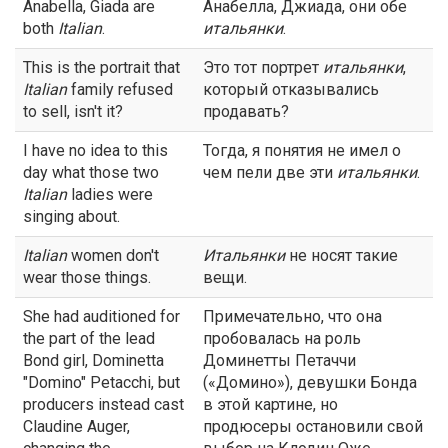
Anabella, Giada are
Анабелла, Джиада, они обе
both
Italian
.
итальянки
.
This is the portrait that
Это тот портрет
итальянки
,
Italian
family refused
который отказывались
to sell, isn't it?
продавать?
I have no idea to this
Тогда, я понятия не имел о
day what those two
чем пели две эти
итальянки
.
Italian
ladies were
singing about.
Italian
women don't
Итальянки
не носят такие
wear those things.
вещи.
She had auditioned for
Примечательно, что она
the part of the lead
пробовалась на роль
Bond girl, Dominetta
Доминетты Петаччи
"Domino" Petacchi, but
(«Домино»), девушки Бонда
producers instead cast
в этой картине, но
Claudine Auger,
продюсеры остановили свой