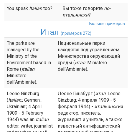
You speak
Italian
too?
Вы тоже говорите
по-
итальянски
?
Больше примеров...
Итал
(примеров 272)
The parks are
Национальные парки
managed by the
находятся под управлением
Ministry of the
Министерства окружающей
Environment based in
среды (
итал
. Ministero
Rome (
Italian
:
dell'Ambiente).
Ministero
dell'Ambiente).
Leone Ginzburg
Леоне Гинзбург (
итал
. Leone
(
Italian
:; German:;
Ginzburg; 4 апреля 1909 - 5
Ukrainian:; 4 April
февраля 1944) -
итальянский
1909 - 5 February
редактор, писатель,
1944) was an
Italian
журналист и учитель, а также
editor, writer, journalist
известный антифашистский