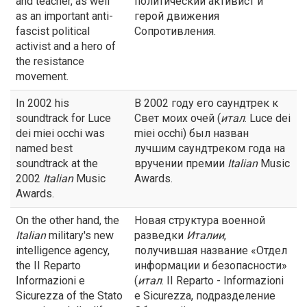
and teacher, as well
политический активист и
as an important anti-
герой движения
fascist political
Сопротивления.
activist and a hero of
the resistance
movement.
In 2002 his
В 2002 году его саундтрек к
soundtrack for Luce
Свет моих очей (
итал
. Luce dei
dei miei occhi was
miei occhi) был назван
named best
лучшим саундтреком года на
soundtrack at the
вручении премии
Italian
Music
2002
Italian
Music
Awards.
Awards.
On the other hand, the
Новая структура военной
Italian
military's new
разведки
Италии
,
intelligence agency,
получившая название «Отдел
the II Reparto
информации и безопасности»
Informazioni e
(
итал
. II Reparto - Informazioni
Sicurezza of the Stato
e Sicurezza, подразделение