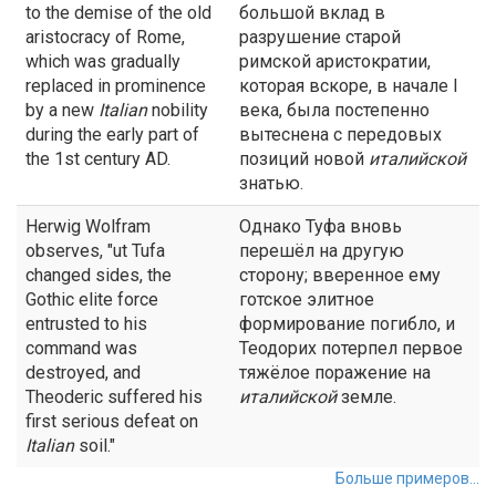
to the demise of the old
большой вклад в
aristocracy of Rome,
разрушение старой
which was gradually
римской аристократии,
replaced in prominence
которая вскоре, в начале I
by a new
Italian
nobility
века, была постепенно
during the early part of
вытеснена с передовых
the 1st century AD.
позиций новой
италийской
знатью.
Herwig Wolfram
Однако Туфа вновь
observes, "ut Tufa
перешёл на другую
changed sides, the
сторону; вверенное ему
Gothic elite force
готское элитное
entrusted to his
формирование погибло, и
command was
Теодорих потерпел первое
destroyed, and
тяжёлое поражение на
Theoderic suffered his
италийской
земле.
first serious defeat on
Italian
soil."
Больше примеров...