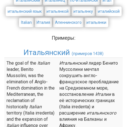
итальянский
итальянец
по-итальянски
итал
итальянский язык
итальянкой
итальянку
италийской
Italian
Италия
Апеннинского
итальянки
Примеры:
Итальянский
(примеров 1438)
The goal of the
Italian
Итальянский
лидер Бенито
leader, Benito
Муссолини мечтал
Mussolini, was the
сокрушить англо-
elimination of Anglo-
французское преобладание
French domination in the
на Средиземном море,
Mediterranean, the
восстановление
Италии
в
reclamation of
её исторических границах
historically
Italian
(Italia irredenta) и
territory (Italia irredenta)
расширение
итальянского
and the expansion of
влияния на Балканы и
Italian
influence over
Африку.