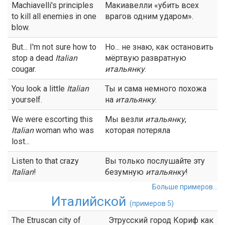
Machiavelli's principles
Макиавелли «убить всех
to kill all enemies in one
врагов одним ударом».
blow.
But... I'm not sure how to
Но... не знаю, как остановить
stop a dead
Italian
мёртвую развратную
cougar.
итальянку
.
You look a little
Italian
Ты и сама немного похожа
yourself.
на
итальянку
.
We were escorting this
Мы везли
итальянку
,
Italian
woman who was
которая потеряла
lost...
Listen to that crazy
Вы только послушайте эту
Italian
!
безумную
итальянку
!
Больше примеров...
Италийской
(примеров 5)
The Etruscan city of
Этрусский город Кориф как