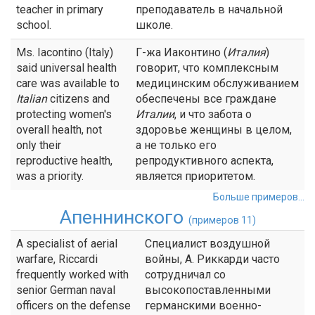
teacher in primary
преподаватель в начальной
school.
школе.
Ms. Iacontino (Italy)
Г-жа Иаконтино (
Италия
)
said universal health
говорит, что комплексным
care was available to
медицинским обслуживанием
Italian
citizens and
обеспечены все граждане
protecting women's
Италии
, и что забота о
overall health, not
здоровье женщины в целом,
only their
а не только его
reproductive health,
репродуктивного аспекта,
was a priority.
является приоритетом.
Больше примеров...
Апеннинского
(примеров 11)
A specialist of aerial
Специалист воздушной
warfare, Riccardi
войны, А. Риккарди часто
frequently worked with
сотрудничал со
senior German naval
высокопоставленными
officers on the defense
германскими военно-