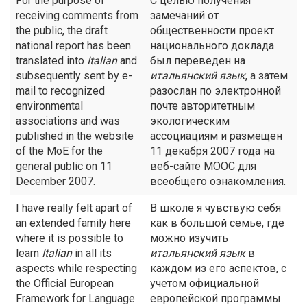
For the purpose of
С целью получения
receiving comments from
замечаний от
the public, the draft
общественности проект
national report has been
национального доклада
translated into
Italian
and
был переведен на
subsequently sent by e-
итальянский язык
, а затем
mail to recognized
разослан по электронной
environmental
почте авторитетным
associations and was
экологическим
published in the website
ассоциациям и размещен
of the MoE for the
11 декабря 2007 года на
general public on 11
веб-сайте МООС для
December 2007.
всеобщего ознакомления.
I have really felt apart of
В школе я чувствую себя
an extended family here
как в большой семье, где
where it is possible to
можно изучить
learn
Italian
in all its
итальянский язык
в
aspects while respecting
каждом из его аспектов, с
the Official European
учетом официальной
Framework for Language
европейской программы