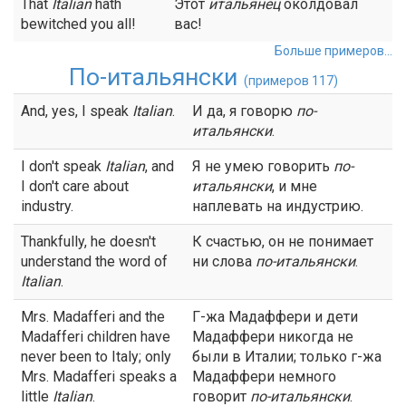
That
Italian
hath
Этот
итальянец
околдовал
bewitched you all!
вас!
Больше примеров...
По-итальянски
(примеров 117)
And, yes, I speak
Italian
.
И да, я говорю
по-
итальянски
.
I don't speak
Italian
, and
Я не умею говорить
по-
I don't care about
итальянски
, и мне
industry.
наплевать на индустрию.
Thankfully, he doesn't
К счастью, он не понимает
understand the word of
ни слова
по-итальянски
.
Italian
.
Mrs. Madafferi and the
Г-жа Мадаффери и дети
Madafferi children have
Мадаффери никогда не
never been to Italy; only
были в Италии; только г-жа
Mrs. Madafferi speaks a
Мадаффери немного
little
Italian
.
говорит
по-итальянски
.