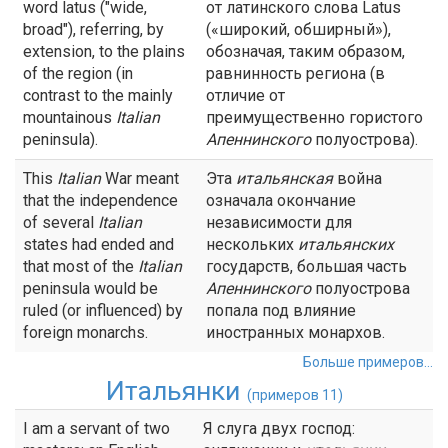
word latus ("wide,
от латинского слова Latus
broad"), referring, by
(«широкий, обширный»),
extension, to the plains
обозначая, таким образом,
of the region (in
равнинность региона (в
contrast to the mainly
отличие от
mountainous
Italian
преимущественно гористого
peninsula).
Апеннинского
полуострова).
This
Italian
War meant
Эта
итальянская
война
that the independence
означала окончание
of several
Italian
независимости для
states had ended and
нескольких
итальянских
that most of the
Italian
государств, большая часть
peninsula would be
Апеннинского
полуострова
ruled (or influenced) by
попала под влияние
foreign monarchs.
иностранных монархов.
Больше примеров...
Итальянки
(примеров 11)
I am a servant of two
Я слуга двух господ: