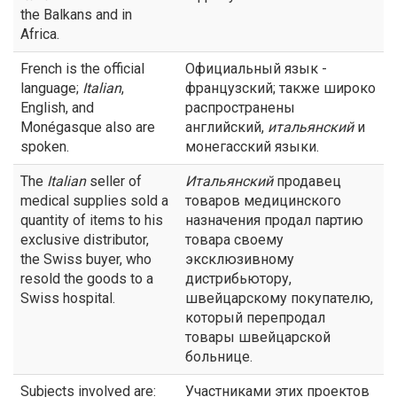
the Balkans and in
Africa.
French is the official
Официальный язык -
language;
Italian
,
французский; также широко
English, and
распространены
Monégasque also are
английский,
итальянский
и
spoken.
монегасский языки.
The
Italian
seller of
Итальянский
продавец
medical supplies sold a
товаров медицинского
quantity of items to his
назначения продал партию
exclusive distributor,
товара своему
the Swiss buyer, who
эксклюзивному
resold the goods to a
дистрибьютору,
Swiss hospital.
швейцарскому покупателю,
который перепродал
товары швейцарской
больнице.
Subjects involved are:
Участниками этих проектов