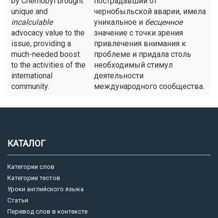
by Chernobyl brought
пострадавший от
unique and
чернобыльской аварии, имела
incalculable
уникальное и
бесценное
advocacy value to the
значение с точки зрения
issue, providing a
привлечения внимания к
much-needed boost
проблеме и придала столь
to the activities of the
необходимый стимул
international
деятельности
community.
международного сообщества.
КАТАЛОГ
Категории слов
Категории тестов
Уроки английского языка
Статьи
Перевод слов в контексте