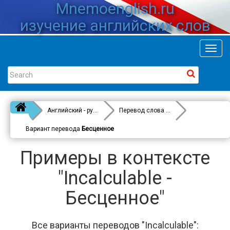
Mnemoenglish.ru
изучение английских слов
Toggl
navig
Английский - русский
Перевод слова
Incalculable
Вариант перевода
Бесценное
Примеры в контексте
"Incalculable -
Бесценное"
Все варианты переводов "Incalculable":