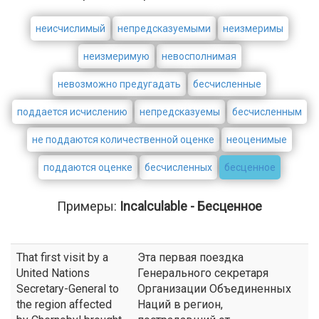
неисчислимый
непредсказуемыми
неизмеримы
неизмеримую
невосполнимая
невозможно предугадать
бесчисленные
поддается исчислению
непредсказуемы
бесчисленным
не поддаются количественной оценке
неоценимые
поддаются оценке
бесчисленных
бесценное
Примеры:
Incalculable - Бесценное
That first visit by a
Эта первая поездка
United Nations
Генерального секретаря
Secretary-General to
Организации Объединенных
the region affected
Наций в регион,