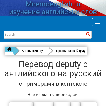
Mnemoenglish.ru
изучение английских слов
Toggl
navig
Английский - русский
Перевод слова
Deputy
Перевод deputy с
английского на русский
с примерами в контексте
Все варианты переводов: