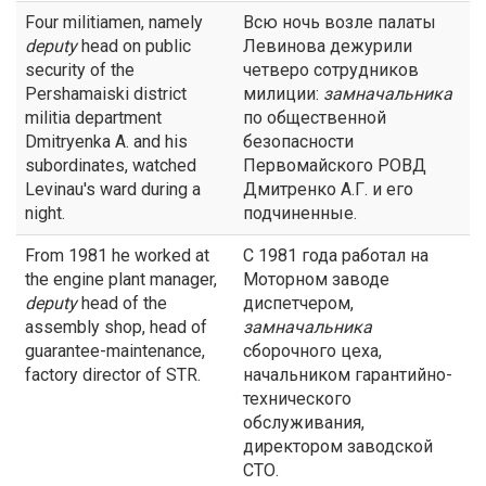
Four militiamen, namely
Всю ночь возле палаты
deputy
head on public
Левинова дежурили
security of the
четверо сотрудников
Pershamaiski district
милиции:
замначальника
militia department
по общественной
Dmitryenka A. and his
безопасности
subordinates, watched
Первомайского РОВД
Levinau's ward during a
Дмитренко А.Г. и его
night.
подчиненные.
From 1981 he worked at
С 1981 года работал на
the engine plant manager,
Моторном заводе
deputy
head of the
диспетчером,
assembly shop, head of
замначальника
guarantee-maintenance,
сборочного цеха,
factory director of STR.
начальником гарантийно-
технического
обслуживания,
директором заводской
СТО.