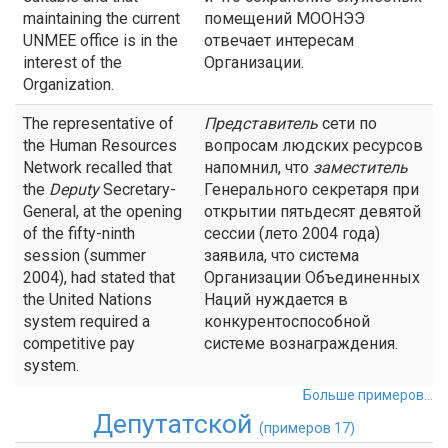
maintaining the current
помещений МООНЭЭ
UNMEE office is in the
отвечает интересам
interest of the
Организации.
Organization.
The representative of
Представитель
сети по
the Human Resources
вопросам людских ресурсов
Network recalled that
напомнил, что
заместитель
the
Deputy
Secretary-
Генерального секретаря при
General, at the opening
открытии пятьдесят девятой
of the fifty-ninth
сессии (лето 2004 года)
session (summer
заявила, что система
2004), had stated that
Организации Объединенных
the United Nations
Наций нуждается в
system required a
конкурентоспособной
competitive pay
системе вознаграждения.
system.
Больше примеров...
Депутатской
(примеров 17)