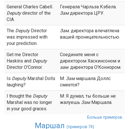
General Charles Cabell.
Генерала Чарльза Кэбела.
Deputy
director of the
Зам
директора ЦРУ.
CIA.
The
Deputy
Director
Зам
. директора впечатлена
was impressed with
вашей проницательностью.
your prediction.
Get me Director
Соедините меня с
Haskins and
Deputy
директором Хаскинсоном и
Director O'Connor.
зам
. директора О'Коннором.
Is
Deputy
Marshal Dolls
М:
Зам
маршала Доллс
laughing?
смеется?
I thought the
Deputy
М: Я думал, ты больше не
Marshal was no longer
жалуешь
Зам
Маршала.
in your good graces.
Больше примеров...
Маршал
(примеров 74)