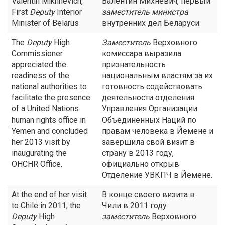
Valentin Mikhnevich,
Валентин Михневич, первый
First
Deputy
Interior
заместитель
министра
Minister of Belarus
внутренних дел Беларуси
The
Deputy
High
Заместитель
Верховного
Commissioner
комиссара выразила
appreciated the
признательность
readiness of the
национальным властям за их
national authorities to
готовность содействовать
facilitate the presence
деятельности отделения
of a United Nations
Управления Организации
human rights office in
Объединенных Наций по
Yemen and concluded
правам человека в Йемене и
her 2013 visit by
завершила свой визит в
inaugurating the
страну в 2013 году,
OHCHR Office.
официально открыв
Отделение УВКПЧ в Йемене.
At the end of her visit
В конце своего визита в
to Chile in 2011, the
Чили в 2011 году
Deputy
High
заместитель
Верховного