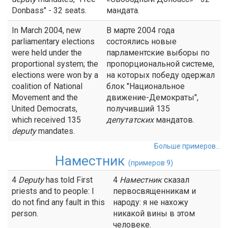
Donbass" - 32 seats.
мандата.
In March 2004, new
В марте 2004 года
parliamentary elections
состоялись новые
were held under the
парламентские выборы по
proportional system; the
пропорциональной системе,
elections were won by a
на которых победу одержал
coalition of National
блок "Национальное
Movement and the
движение-Демократы",
United Democrats,
получивший 135
which received 135
депутатских
мандатов.
deputy
mandates.
Больше примеров...
Наместник
(примеров 9)
4
Deputy
has told First
4
Наместник
сказал
priests and to people: I
первосвященникам и
do not find any fault in this
народу: я не нахожу
person.
никакой вины в этом
человеке.