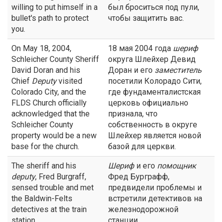
willing to put himself in a
был броситься под пули,
bullet's path to protect
чтобы защитить вас.
you.
On May 18, 2004,
18 мая 2004 года
шериф
Schleicher County Sheriff
округа Шлейхер Девид
David Doran and his
Доран и его
заместитель
Chief
Deputy
visited
посетили Колорадо Сити,
Colorado City, and the
где фундаменталистская
FLDS Church officially
церковь официально
acknowledged that the
признала, что
Schleicher County
собственность в округе
property would be a new
Шлейхер является новой
base for the church.
базой для церкви.
The sheriff and his
Шериф
и его
помощник
deputy
, Fred Burgraff,
Фред Бурграфф,
sensed trouble and met
предвидели проблемы и
the Baldwin-Felts
встретили детективов на
detectives at the train
железнодорожной
station.
станции.