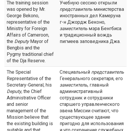
The training session
Учебную сессию открыли
was opened by Mr.
представитель
министерства
George Bekono,
иностранных дел Камеруна
representative of the
г-н Джордж Беконо,
Ministry for Foreign
заместитель
мэра Бенгбиса
Affairs of Cameroon,
и традиционный вождь
the
Deputy
Mayor of
пигмеев заповедника Джа.
Bengbis and the
Pygmy traditional chief
of the Dja Reserve.
The Special
Специальный
представитель
Representative of the
Генерального секретаря, его
Secretary-General, his
заместитель
, главный
Deputy
, the Chief
административный
Administrative Officer
сотрудник и сотрудники
and senior
старшего управленческого
management of the
звена Миссии считают, что
Mission believe that
существующее здание
the existing building is
пригодно для использования
suitable and that
и что сохранение служебных