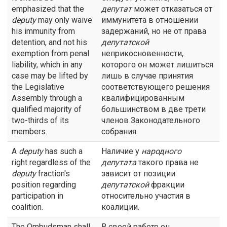
emphasized that the
депутат
может отказаться от
deputy
may only waive
иммунитета в отношении
his immunity from
задержаний, но не от права
detention, and not his
депутатской
exemption from penal
неприкосновенности,
liability, which in any
которого он может лишиться
case may be lifted by
лишь в случае принятия
the Legislative
соответствующего решения
Assembly through a
квалифицированным
qualified majority of
большинством в две трети
two-thirds of its
членов Законодательного
members.
собрания.
A
deputy
has such a
Наличие у
народного
right regardless of the
депутата
такого права не
deputy
fraction's
зависит от позиции
position regarding
депутатской
фракции
participation in
относительно участия в
coalition.
коалиции.
The Ombudsman shall
В своей работе он