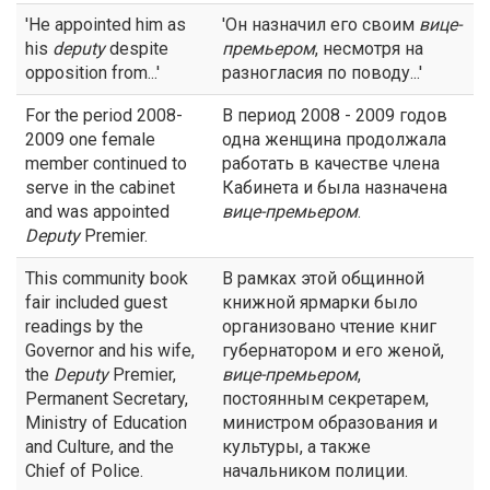
'He appointed him as
'Он назначил его своим
вице-
his
deputy
despite
премьером
, несмотря на
opposition from...'
разногласия по поводу...'
For the period 2008-
В период 2008 - 2009 годов
2009 one female
одна женщина продолжала
member continued to
работать в качестве члена
serve in the cabinet
Кабинета и была назначена
and was appointed
вице-премьером
.
Deputy
Premier.
This community book
В рамках этой общинной
fair included guest
книжной ярмарки было
readings by the
организовано чтение книг
Governor and his wife,
губернатором и его женой,
the
Deputy
Premier,
вице-премьером
,
Permanent Secretary,
постоянным секретарем,
Ministry of Education
министром образования и
and Culture, and the
культуры, а также
Chief of Police.
начальником полиции.