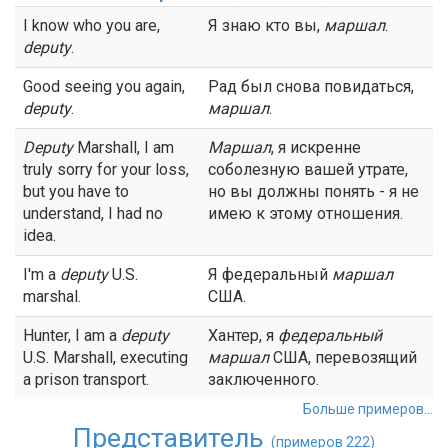
I know who you are,
Я знаю кто вы,
маршал
.
deputy
.
Good seeing you again,
Рад был снова повидаться,
deputy
.
маршал
.
Deputy
Marshall, I am
Маршал
, я искренне
truly sorry for your loss,
соболезную вашей утрате,
but you have to
но вы должны понять - я не
understand, I had no
имею к этому отношения.
idea.
I'm a
deputy
U.S.
Я федеральный
маршал
marshal.
США.
Hunter, I am a
deputy
Хантер, я
федеральный
U.S. Marshall, executing
маршал
США, перевозящий
a prison transport.
заключенного.
Больше примеров...
Представитель
(примеров 222)