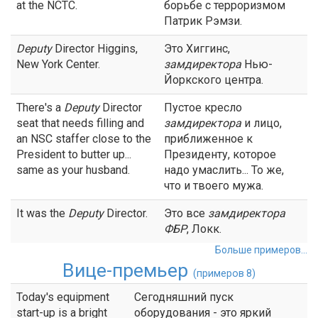
at the NCTC.
борьбе с терроризмом
Патрик Рэмзи.
Deputy
Director Higgins,
Это Хиггинс,
New York Center.
замдиректора
Нью-
Йоркского центра.
There's a
Deputy
Director
Пустое кресло
seat that needs filling and
замдиректора
и лицо,
an NSC staffer close to the
приближенное к
President to butter up...
Президенту, которое
same as your husband.
надо умаслить... То же,
что и твоего мужа.
It was the
Deputy
Director.
Это все
замдиректора
ФБР
, Локк.
Больше примеров...
Вице-премьер
(примеров 8)
Today's equipment
Сегодняшний пуск
start-up is a bright
оборудования - это яркий