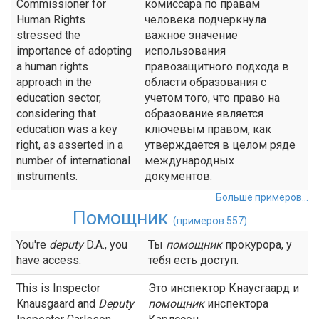
Commissioner for
комиссара по правам
Human Rights
человека подчеркнула
stressed the
важное значение
importance of adopting
использования
a human rights
правозащитного подхода в
approach in the
области образования с
education sector,
учетом того, что право на
considering that
образование является
education was a key
ключевым правом, как
right, as asserted in a
утверждается в целом ряде
number of international
международных
instruments.
документов.
Больше примеров...
Помощник
(примеров 557)
You're
deputy
D.A., you
Ты
помощник
прокурора, у
have access.
тебя есть доступ.
This is Inspector
Это инспектор Кнаусгаард и
Knausgaard and
Deputy
помощник
инспектора