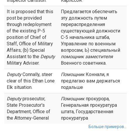
Inspector Carlsson.
Карлссон.
It is proposed that this
Предлагается обеспечить
post be provided
эту должность путем
through redeployment
перераспределения
of the existing P-5
существующей должности
position of Chief of
С-5 начальника штаба,
Staff, Office of Military
Управление по военным
Affairs; (b) Special
вопросам; Ь) специальный
Assistant to the
Deputy
помощник
заместителя
Military Adviser.
Военного советника.
Deputy
Connally, steer
Помощник
Коннали, я
clear of this Ethan Lone
предлагаю вам держаться
Elk situation.
подальше
Deputy
prosecutor,
Помощник
прокурора,
State Prosecutor's
Генеральная прокуратура
Department, Office of
штата, Государственная
the Attorney-General
прокуратура
Больше примеров...