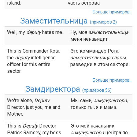
island.
часть острова.
Больше примеров...
Заместительница
(примеров 2)
Well, my
deputy
hates me.
Ну, моя
заместительница
меня ненавидит.
This is Commander Rota,
Это коммандер Рота,
the
deputy
intelligence
заместительница
главы
officer for this entire
разведки в этом секторе.
sector.
Больше примеров...
Замдиректора
(примеров 56)
We're alone,
Deputy
Мы сами,
замдиректора
,
Director, just you, me and
только ты, я и мама.
Mother.
This is
Deputy
Director
Это мой начальник -
Patrick Ramsey, my boss
замдиректора
центра по