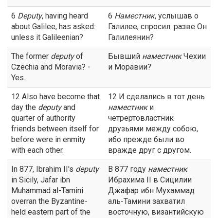
6
Deputy
, having heard
6
Наместник
, услышав о
about Galilee, has asked:
Галилее, спросил: разве Он
unless it Galileenian?
Галилеянин?
The former
deputy
of
Бывший
наместник
Чехии
Czechia and Moravia? -
и Моравии?
Yes.
12 Also have become that
12 И сделались в тот день
day the
deputy
and
наместник
и
quarter of authority
четрертовластник
friends between itself for
друзьями между собою,
before were in enmity
ибо прежде были во
with each other.
вражде друг с другом.
In 877, Ibrahim II's
deputy
В 877 году
наместник
in Sicily, Jafar ibn
Ибрахима II в Сицилии
Muhammad al-Tamini
Джафар ибн Мухаммад
overran the Byzantine-
аль-Тамини захватил
held eastern part of the
восточную, византийскую