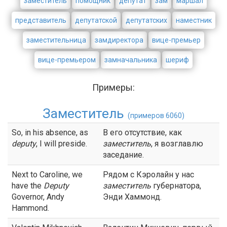
заместитель
помощник
депутат
зам
маршал
представитель
депутатской
депутатских
наместник
заместительница
замдиректора
вице-премьер
вице-премьером
замначальника
шериф
Примеры:
Заместитель
(примеров 6060)
So, in his absence, as
В его отсутствие, как
deputy
, I will preside.
заместитель
, я возглавлю
заседание.
Next to Caroline, we
Рядом с Кэролайн у нас
have the
Deputy
заместитель
губернатора,
Governor, Andy
Энди Хаммонд.
Hammond.