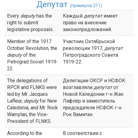
Депутат
(примеров 211)
Every
deputy
has the
Каждый
депутат
имеет
right to submit
право на внесение
legislative proposals.
законопредложений.
Member of the 1917
Участник Октябрьской
October Revolution, the
революции 1917,
депутат
deputy
of the
Петроградского Совета
Petrograd Soviet 1919-
1919-22.
22.
The delegations of
Делегации ОКСР и НСФОК
RPCR and FLNKS were
возглавляли
депутат
от
led by Mr. Jacques
Новой Каледонии г-н Жак
Lafleur,
deputy
for New
Лафлёр и заместитель
Caledonia, and Mr. Rock
председателя НСФОК г-н
Wamytan, the Vice-
Рок Вамитан.
President of FLNKS.
According to the
В соответствии с