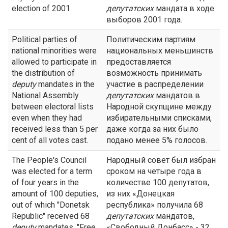
election of 2001.
депутатских
мандата в ходе
выборов 2001 года.
Political parties of
Политическим партиям
national minorities were
национальных меньшинств
allowed to participate in
предоставляется
the distribution of
возможность принимать
deputy
mandates in the
участие в распределении
National Assembly
депутатских
мандатов в
between electoral lists
Народной скупщине между
even when they had
избирательными списками,
received less than 5 per
даже когда за них было
cent of all votes cast.
подано менее 5% голосов.
The People's Council
Народный совет был избран
was elected for a term
сроком на четыре года в
of four years in the
количестве 100 депутатов,
amount of 100 deputies,
из них «Донецкая
out of which "Donetsk
республика» получила 68
Republic" received 68
депутатских
мандатов,
deputy
mandates, "Free
«Свободный Донбасс» - 32