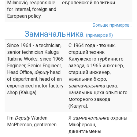
Milanović, responsible
европейской политики.
for internal, foreign and
European policy.
Больше примеров...
Замначальника
(примеров 9)
Since 1964 - a technician,
С 1964 года - техник,
senior technician Kaluga
старший техник
Turbine Works, since 1965
Калужского турбинного
Engineer, Senior Engineer,
завода, с 1965 инженер,
Head Office,
deputy
head
старший инженер,
of department, head of an
начальник бюро,
experienced motor factory
замначальника
цеха,
shop (Kaluga).
начальник цеха опытного
моторного завода
(Калуга).
I'm
Deputy
Warden
Я
замначальника
охраны
McPherson, gentlemen.
Макферсон,
джентльмены.