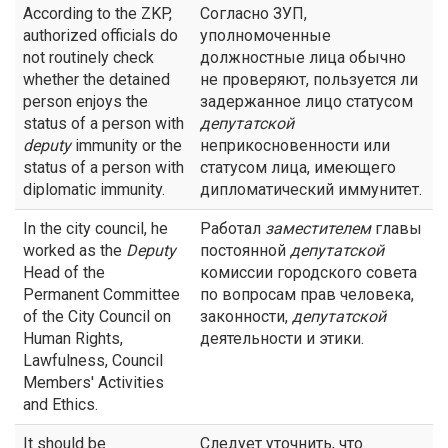
According to the ZKP,
Согласно ЗУП,
authorized officials do
уполномоченные
not routinely check
должностные лица обычно
whether the detained
не проверяют, пользуется ли
person enjoys the
задержанное лицо статусом
status of a person with
депутатской
deputy
immunity or the
неприкосновенности или
status of a person with
статусом лица, имеющего
diplomatic immunity.
дипломатический иммунитет.
In the city council, he
Работал
заместителем
главы
worked as the
Deputy
постоянной
депутатской
Head of the
комиссии городского совета
Permanent Committee
по вопросам прав человека,
of the City Council on
законности,
депутатской
Human Rights,
деятельности и этики.
Lawfulness, Council
Members' Activities
and Ethics.
It should be
Следует уточнить, что