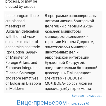
process, or may be
elected by caucus.
In the program there
В программе запланированы
are planned
встречи членов болгарской
meetings of
делегации с первым
вице-
Bulgarian delegation
премьер
министром,
with the first vice-
министром экономики и
minister, minister of
торговли Игорем Додоном,
economics and trade
заместителем
министра
Igor Dodon,
deputy
иностранных дел и
of Minister of
европейской интеграции
Foreign Affairs and
Еудженией Кистругой,
European Integration
представителями болгарской
Eugenia Chistruga
диаспоры в РМ, передает
and representatives
агентство «НОВОСТИ -
of Bulgarian Diaspora
МОЛДОВА» со ссылкой на
in Moldova.
пресс-службу парламента.
Больше примеров...
Вице-премьером
(примеров 6)