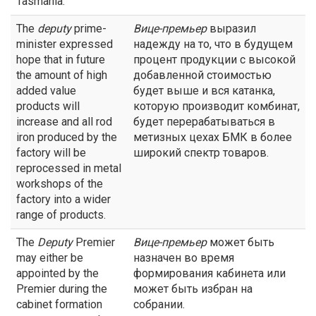
Tasmania.
The
deputy
prime-
Вице-премьер
выразил
minister expressed
надежду на то, что в будущем
hope that in future
процент продукции с высокой
the amount of high
добавленной стоимостью
added value
будет выше и вся катанка,
products will
которую производит комбинат,
increase and all rod
будет перерабатываться в
iron produced by the
метизных цехах БМК в более
factory will be
широкий спектр товаров.
reprocessed in metal
workshops of the
factory into a wider
range of products.
The
Deputy
Premier
Вице-премьер
может быть
may either be
назначен во время
appointed by the
формирования кабинета или
Premier during the
может быть избран на
cabinet formation
собрании.