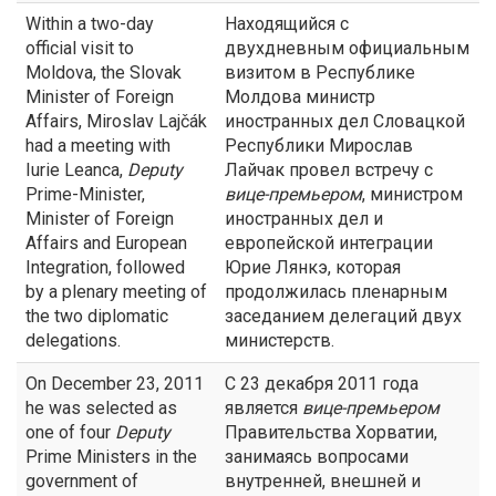
Within a two-day
Находящийся с
official visit to
двухдневным официальным
Moldova, the Slovak
визитом в Республике
Minister of Foreign
Молдова министр
Affairs, Miroslav Lajčák
иностранных дел Словацкой
had a meeting with
Республики Мирослав
Iurie Leanca,
Deputy
Лайчак провел встречу с
Prime-Minister,
вице-премьером
, министром
Minister of Foreign
иностранных дел и
Affairs and European
европейской интеграции
Integration, followed
Юрие Лянкэ, которая
by a plenary meeting of
продолжилась пленарным
the two diplomatic
заседанием делегаций двух
delegations.
министерств.
On December 23, 2011
С 23 декабря 2011 года
he was selected as
является
вице-премьером
one of four
Deputy
Правительства Хорватии,
Prime Ministers in the
занимаясь вопросами
government of
внутренней, внешней и