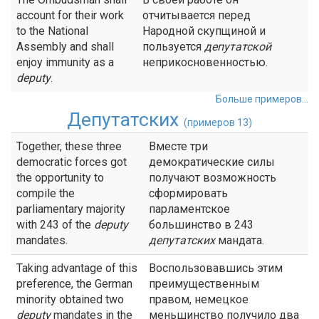
account for their work
отчитывается перед
to the National
Народной скупщиной и
Assembly and shall
пользуется
депутатской
enjoy immunity as a
неприкосновенностью.
deputy
.
Больше примеров...
Депутатских
(примеров 13)
Together, these three
Вместе три
democratic forces got
демократические силы
the opportunity to
получают возможность
compile the
сформировать
parliamentary majority
парламентское
with 243 of the
deputy
большинство в 243
mandates.
депутатских
мандата.
Taking advantage of this
Воспользовавшись этим
preference, the German
преимущественным
minority obtained two
правом, немецкое
deputy
mandates in the
меньшинство получило два