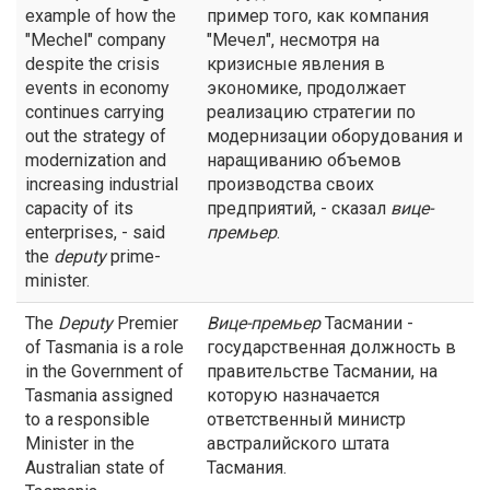
example of how the
пример того, как компания
"Mechel" company
"Мечел", несмотря на
despite the crisis
кризисные явления в
events in economy
экономике, продолжает
continues carrying
реализацию стратегии по
out the strategy of
модернизации оборудования и
modernization and
наращиванию объемов
increasing industrial
производства своих
capacity of its
предприятий, - сказал
вице-
enterprises, - said
премьер
.
the
deputy
prime-
minister.
The
Deputy
Premier
Вице-премьер
Тасмании -
of Tasmania is a role
государственная должность в
in the Government of
правительстве Тасмании, на
Tasmania assigned
которую назначается
to a responsible
ответственный министр
Minister in the
австралийского штата
Australian state of
Тасмания.