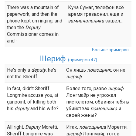
There was a mountain of
Куча бумаг, телефон всё
paperwork, and then the
время трезвонил, еще и
phone kept on ringing, and
замначальника
зашел...
then the
Deputy
Commissioner comes in
and -
Больше примеров...
Шериф
(примеров 47)
He's only a
deputy
, he's
Он лишь
помощник
, он не
not the Sheriff.
шериф
.
In fact, didn't Sheriff
Более того, разве
шериф
Longmire accuse you, at
Лонгмайр не угрожал
gunpoint, of killing both
пистолетом, обвиняя тебя в
his
deputy
and his wife?
убийствах
помощника
и
своей жены?
All right,
Deputy
Moretti,
Итак,
помощница
Моретти,
Sheriff Longmire was
шериф
Лонгмайр готов