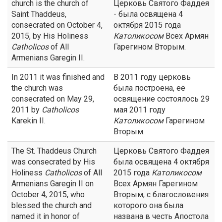
church is the church of
Церковь Святого Фаддея
Saint Thaddeus,
- была освящена 4
consecrated on October 4,
октября 2015 года
2015, by His Holiness
Католикосом
Всех Армян
Catholicos
of All
Гарегином Вторым.
Armenians Garegin II.
In 2011 it was finished and
В 2011 году церковь
the church was
была построена, её
consecrated on May 29,
освящение состоялось 29
2011 by
Catholicos
мая 2011 году
Karekin II.
Католикосом
Гарегином
Вторым.
The St. Thaddeus Church
Церковь Святого Фаддея
was consecrated by His
была освящена 4 октября
Holiness
Catholicos
of All
2015 года
Католикосом
Armenians Garegin II on
Всех Армян Гарегином
October 4, 2015, who
Вторым, с благословения
blessed the church and
которого она была
named it in honor of
названа в честь Апостола