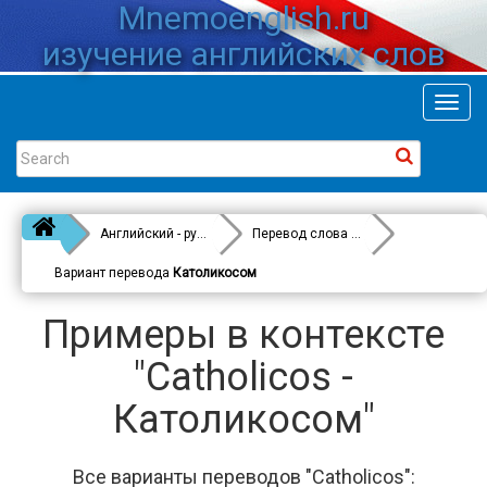
Mnemoenglish.ru
изучение английских слов
Toggl
navig
Английский - русский
Перевод слова
Catholicos
Вариант перевода
Католикосом
Примеры в контексте
"Catholicos -
Католикосом"
Все варианты переводов "Catholicos":