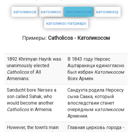
католикоса
католикос
католикосом
католикосу
католикос-патриарх
Примеры:
Catholicos - Католикосом
1892 Khrimyan Hayrik was
В 1843 году Нерсес
unanimously elected
Аштаракеци единогласно
Catholicos
of All
был избран
Католикосом
Armenians.
Всех Армян.
Sanducht bore Nerses a
Сандухта родила Нерсесу
son called Sahak, who
сына Саака, который
would become another
впоследствии станет
Catholicos
in Armenia.
очередным
католикосом
Армении.
However, the town's main
Главная церковь города -