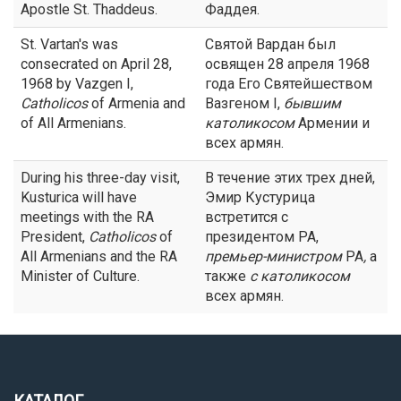
Apostle St. Thaddeus.
Фаддея.
St. Vartan's was
Святой Вардан был
consecrated on April 28,
освящен 28 апреля 1968
1968 by Vazgen I,
года Его Святейшеством
Catholicos
of Armenia and
Вазгеном I,
бывшим
of All Armenians.
католикосом
Армении и
всех армян.
During his three-day visit,
В течение этих трех дней,
Kusturica will have
Эмир Кустурица
meetings with the RA
встретится с
President,
Catholicos
of
президентом РА,
All Armenians and the RA
премьер-министром
РА
,
а
Minister of Culture.
также
с
католикосом
всех армян.
КАТАЛОГ