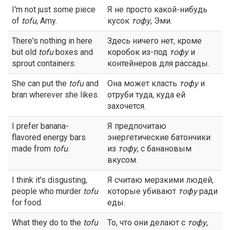
I'm not just some piece
Я не просто какой-нибудь
of
tofu
, Amy.
кусок
тофу
, Эми.
There's nothing in here
Здесь ничего нет, кроме
but old
tofu
boxes and
коробок из-под
тофу
и
sprout containers.
контейнеров для рассады.
She can put the
tofu
and
Она может класть
тофу
и
bran wherever she likes.
отруби туда, куда ей
захочется.
I prefer banana-
Я предпочитаю
flavored energy bars
энергетические батончики
made from
tofu
.
из
тофу
, с банановым
вкусом.
I think it's disgusting,
Я считаю мерзкими людей,
people who murder
tofu
которые убивают
тофу
ради
for food.
еды.
What they do to the
tofu
То, что они делают с
тофу
,