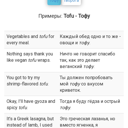
тофу
творога
Примеры:
Tofu - Тофу
Vegetables and
tofu
for
Каждый обед одно и то же -
every meal.
овощи и
тофу
.
Nothing says thank you
Ничто не говорит спасибо
like vegan
tofu
wraps.
так, как это делает
веганский
тофу
.
You got to try my
Ты должен попробовать
shrimp-flavored
tofu
.
мой
тофу
со вкусом
криветок.
Okay, I'll have gyoza and
Тогда я буду гёдза и острый
spicy
tofu
.
тофу
.
It's a Greek lasagna, but
Это греческая лазанья, но
instead of lamb, I used
вместо ягненка, я