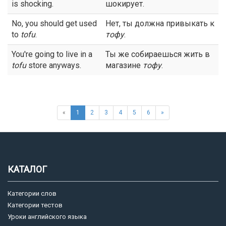
is shocking.
шокирует.
No, you should get used
Нет, ты должна привыкать к
to
tofu
.
тофу
.
You're going to live in a
Ты же собираешься жить в
tofu
store anyways.
магазине
тофу
.
«
1
2
3
4
5
6
»
КАТАЛОГ
Категории слов
Категории тестов
Уроки английского языка