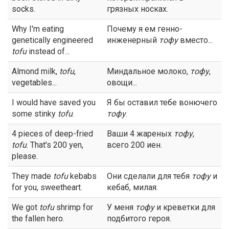
socks.
грязных носках.
Why I'm eating
Почему я ем генно-
genetically engineered
инженерный
тофу
вместо...
tofu
instead of...
Almond milk,
tofu
,
Миндальное молоко,
тофу
,
vegetables...
овощи...
I would have saved you
Я бы оставил тебе вонючего
some stinky
tofu
.
тофу
.
4 pieces of deep-fried
Ваши 4 жареных
тофу
,
tofu
. That's 200 yen,
всего 200 иен.
please.
They made
tofu
kebabs
Они сделали для тебя
тофу
и
for you, sweetheart.
кебаб, милая.
We got
tofu
shrimp for
У меня
тофу
и креветки для
the fallen hero.
подбитого героя.