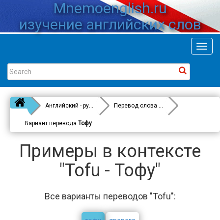
Mnemoenglish.ru
изучение английских слов
Toggl
navig
Английский - русский
Перевод слова
Tofu
Вариант перевода
Тофу
Примеры в контексте
"Tofu - Тофу"
Все варианты переводов "Tofu":