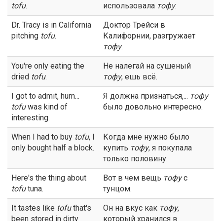
tofu
.
использовала
тофу
.
Dr. Tracy is in California
Доктор Трейси в
pitching
tofu
.
Калифорнии, разгружает
тофу
.
You're only eating the
Не налегай на сушеный
dried
tofu
.
тофу
, ешь всё.
I got to admit, hum...
Я должна признаться,...
тофу
tofu
was kind of
было довольно интересно.
interesting.
When I had to buy
tofu
, I
Когда мне нужно было
only bought half a block.
купить
тофу
, я покупала
только половину.
Here's the thing about
Вот в чем вещь
тофу
с
tofu
tuna.
тунцом.
It tastes like
tofu
that's
Он на вкус как
тофу
,
been stored in dirty
который хранился в