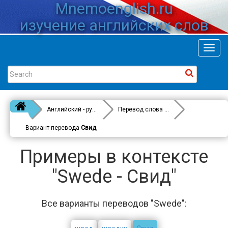
Mnemoenglish.ru
изучение английских слов
Toggl
navig
Английский - русский
Перевод слова
Swede
Вариант перевода
Свид
Примеры в контексте
"Swede - Свид"
Все варианты переводов "Swede":