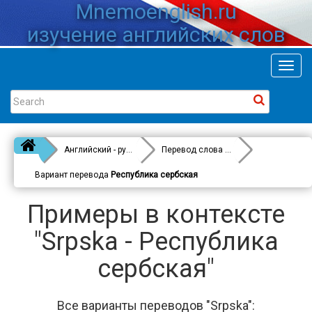
Mnemoenglish.ru
изучение английских слов
Toggl
navig
Английский - русский
Перевод слова
Srpska
Вариант перевода
Республика сербская
Примеры в контексте
"Srpska - Республика
сербская"
Все варианты переводов "Srpska":