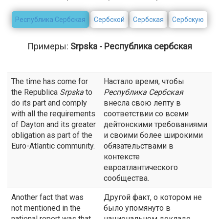
Республика Сербская
Сербской
Сербская
Сербскую
Примеры:
Srpska - Республика сербская
The time has come for
Настало время, чтобы
the Republica
Srpska
to
Республика
Сербская
do its part and comply
внесла свою лепту в
with all the requirements
соответствии со всеми
of Dayton and its greater
дейтонскими требованиями
obligation as part of the
и своими более широкими
Euro-Atlantic community.
обязательствами в
контексте
евроатлантического
сообщества.
Another fact that was
Другой факт, о котором не
not mentioned in the
было упомянуто в
national report was that
национальном докладе,