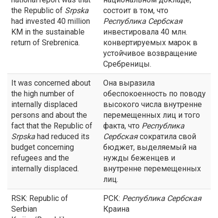
the Republic of
Srpska
состоит в том, что
had invested 40 million
Республика
Сербская
KM in the sustainable
инвестировала 40 млн.
return of Srebrenica.
конвертируемых марок в
устойчивое возвращение
Сребреницы.
It was concerned about
Она выразила
the high number of
обеспокоенность по поводу
internally displaced
высокого числа внутренне
persons and about the
перемещенных лиц и того
fact that the Republic of
факта, что
Республика
Srpska
had reduced its
Сербская
сократила свой
budget concerning
бюджет, выделяемый на
refugees and the
нужды беженцев и
internally displaced.
внутренне перемещенных
лиц.
RSK: Republic of
РСК:
Республика
Сербская
Serbian
Краина