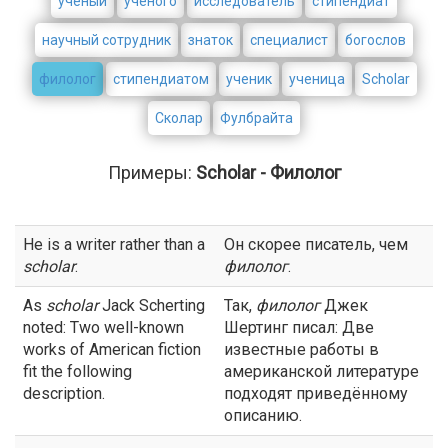
учёный
ученого
исследователь
стипендиат
научный сотрудник
знаток
специалист
богослов
филолог
стипендиатом
ученик
ученица
Scholar
Сколар
Фулбрайта
Примеры:
Scholar - Филолог
He is a writer rather than a
Он скорее писатель, чем
scholar
.
филолог
.
As
scholar
Jack Scherting
Так,
филолог
Джек
noted: Two well-known
Шертинг писал: Две
works of American fiction
известные работы в
fit the following
американской литературе
description.
подходят приведённому
описанию.