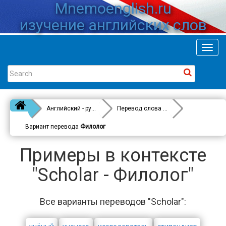
Mnemoenglish.ru
изучение английских слов
Toggl
navig
Английский - русский
Перевод слова
Scholar
Вариант перевода
Филолог
Примеры в контексте
"Scholar - Филолог"
Все варианты переводов "Scholar":