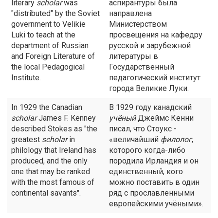
literary
scholar
was
аспирантуры была
"distributed" by the Soviet
направлена
government to Velikie
Министерством
Luki to teach at the
просвещения на кафедру
department of Russian
русской и зарубежной
and Foreign Literature of
литературы в
the local Pedagogical
Государственный
Institute.
педагогический институт
города Великие Луки.
In 1929 the Canadian
В 1929 году канадский
scholar
James F. Kenney
учёный
Джеймс Кенни
described Stokes as "the
писал, что Стоукс -
greatest
scholar
in
«величайший
филолог
,
philology that Ireland has
которого когда-либо
produced, and the only
породила Ирландия и он
one that may be ranked
единственный, кого
with the most famous of
можно поставить в один
continental savants".
ряд с прославленными
европейскими учёными».