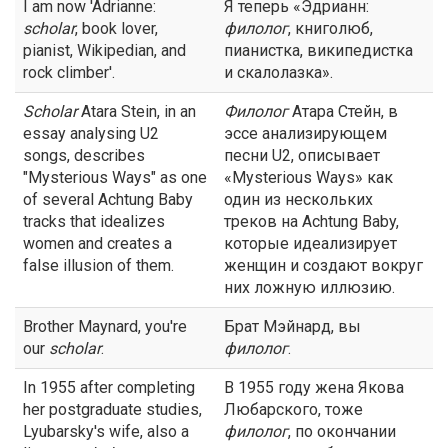
I am now 'Adrianne:
Я теперь «Эдрианн:
scholar
, book lover,
филолог
, книголюб,
pianist, Wikipedian, and
пианистка, википедистка
rock climber'.
и скалолазка».
Scholar
Atara Stein, in an
Филолог
Атара Стейн, в
essay analysing U2
эссе анализирующем
songs, describes
песни U2, описывает
"Mysterious Ways" as one
«Mysterious Ways» как
of several Achtung Baby
один из нескольких
tracks that idealizes
треков на Achtung Baby,
women and creates a
которые идеализирует
false illusion of them.
женщин и создают вокруг
них ложную иллюзию.
Brother Maynard, you're
Брат Мэйнард, вы
our
scholar
.
филолог
.
In 1955 after completing
В 1955 году жена Якова
her postgraduate studies,
Любарского, тоже
Lyubarsky's wife, also a
филолог
, по окончании