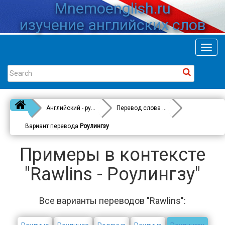
Mnemoenglish.ru
изучение английских слов
Toggl
navig
Английский - русский
Перевод слова
Rawlins
Вариант перевода
Роулингзу
Примеры в контексте
"Rawlins - Роулингзу"
Все варианты переводов "Rawlins":