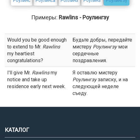
Роулинс
Роулинса
Роллинз
Роулинз
Роулингзу
Примеры:
Rawlins - Роулингзу
Would you be good enough
Будьте добры, передайте
to extend to Mr.
Rawlins
мистеру
Роулингзу
мои
my heartiest
сердечные
congratulations?
поздравления.
I'll give Mr.
Rawlins
my
Я оставлю мистеру
notice and take up
Роулингзу
записку, и на
residence early next week.
следующей неделе
съеду.
КАТАЛОГ