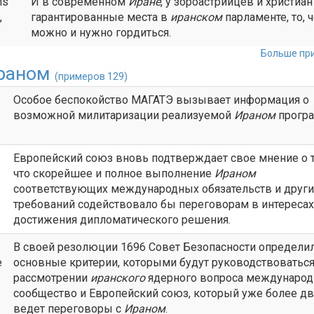
ns
И в современном
Иране
, у зороастрийцев и христиан
,
гарантированные места в
иранском
парламенте, то, 
можно и нужно гордиться.
Больше при
раном
(примеров 129)
Особое беспокойство МАГАТЭ вызывает информация о
возможной милитаризации реализуемой
Ираном
прогр
Европейский союз вновь подтверждает свое мнение о 
что скорейшее и полное выполнение
Ираном
соответствующих международных обязательств и други
требований содействовало бы переговорам в интересах
достижения дипломатического решения.
В своей резолюции 1696 Совет Безопасности определи
e
основные критерии, которыми будут руководствоваться
рассмотрении
иранского
ядерного вопроса международ
сообщество и Европейский союз, который уже более дв
ведет переговоры с
Ираном
.