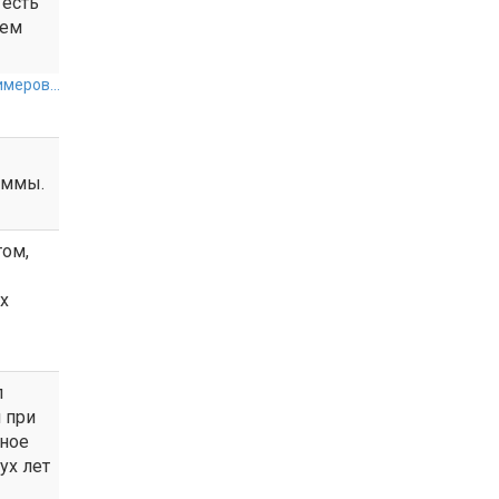
 есть
чем
меров...
аммы.
том,
х
л
 при
ное
ух лет