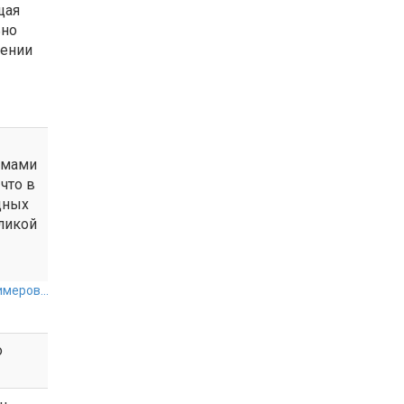
щая
ьно
лении
рмами
что в
дных
ликой
меров...
о