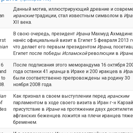
Данный мотив, иллюстрирующий древние и соврем
an
иранские
традиции, стал известным символом в
Ира
XII века.
В свою очередь, президент
Ирана
Махмуд Ахмадине
rst
нанёс официальный визит в Египет 5 февраля 2013 г
nian
что делает его первым президентом
Ирана
, посети
Египет после победы
Исламской
революции в
Иран
16
После подписания этого меморандума 16 октября 20
and
года останки 41
иранца
в Ираке и 200 иракцев в
Ира
 to
были соответственно препровождены на родину 30
08.
ноября 2008 года.
ian
Как признал в своем выступлении перед
иранским
of
парламентом в ходе своего визита в Иран г-н Карзай
ades
присутствие в
Иране
на протяжении двух десятилети
афганских беженцев ложится на плечи иранцев тяж
бременем.