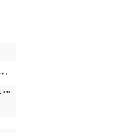
385
, как