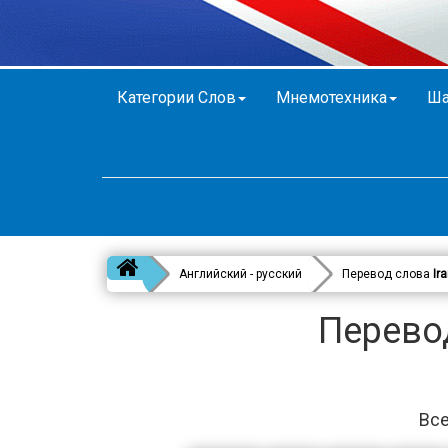
Категории Слов
Мнемотехника
Ша
Английский - русский
Перевод слова
Ir
Перевод
Все