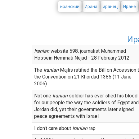
иранский
Ирана
иранец
Иране
Ир
Iranian
website 598, journalist Muhammad
Hossein Hemmati Nejad - 28 February 2012
The
Iranian
Majlis ratified the Bill on Accession 
the Convention on 21 Khordad 1385 (11 June
2006).
Not one
Iranian
soldier has ever shed his blood
for our people the way the soldiers of Egypt and
Jordan did, yet their governments later signed
peace agreements with Israel.
I don't care about
Iranian
rap.