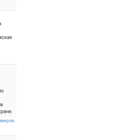
х
мская
по
 в
ране.
меров...