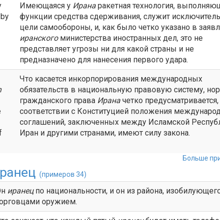
y
Имеющаяся у
Ирана
ракетная технология, выполняю
 by
функции средства сдерживания, служит исключител
цели самообороны, и, как было четко указано в заяв
иранского
министерства иностранных дел, это не
представляет угрозы ни для какой страны и не
предназначено для нанесения первого удара.
Что касается инкорпорирования международных
n
обязательств в национальную правовую систему, но
гражданского права
Ирана
четко предусматривается, 
e
соответствии с Конституцией положения междунаро
соглашений, заключенных между Исламской Респуб
f
Иран и другими странами, имеют силу закона.
Больше при
ранец
(примеров 34)
Он
иранец
по национальности, и он из района, изобилующег
орговцами оружием.