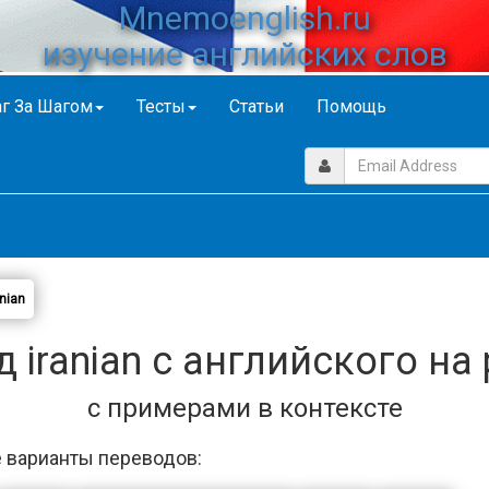
Mnemoenglish.ru
изучение английских слов
г За Шагом
Тесты
Статьи
Помощь
anian
 iranian с английского на
с примерами в контексте
 варианты переводов: