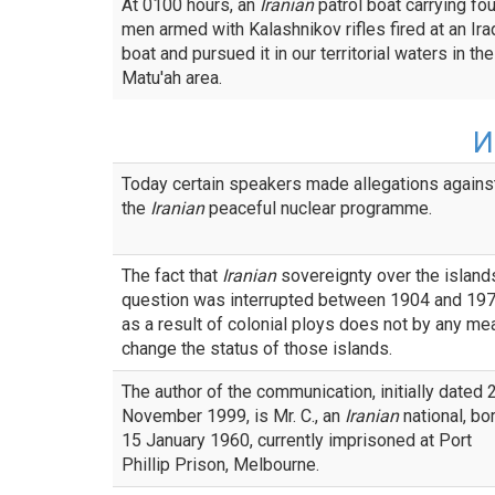
At 0100 hours, an
Iranian
patrol boat carrying fou
men armed with Kalashnikov rifles fired at an Ira
boat and pursued it in our territorial waters in the
Matu'ah area.
И
Today certain speakers made allegations agains
the
Iranian
peaceful nuclear programme.
The fact that
Iranian
sovereignty over the islands
question was interrupted between 1904 and 19
as a result of colonial ploys does not by any me
change the status of those islands.
The author of the communication, initially dated 
November 1999, is Mr. C., an
Iranian
national, bo
15 January 1960, currently imprisoned at Port
Phillip Prison, Melbourne.