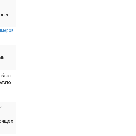
л ее
меров...
ммы
и был
ьтате
3
тоящее