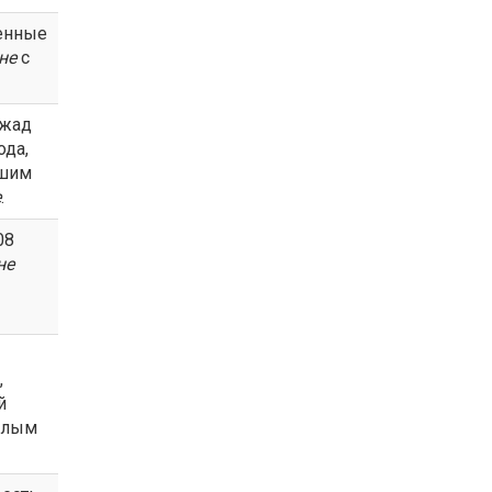
енные
не
с
жад
ода,
вшим
е
.
08
не
,
й
елым