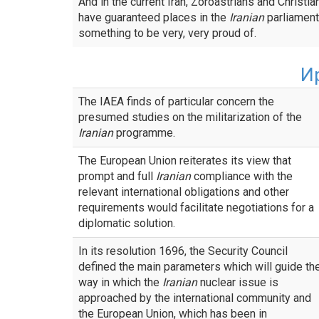
And in the current Iran, Zoroastrians and Christia
have guaranteed places in the
Iranian
parliament
something to be very, very proud of.
И
The IAEA finds of particular concern the
presumed studies on the militarization of the
Iranian
programme.
The European Union reiterates its view that
prompt and full
Iranian
compliance with the
relevant international obligations and other
requirements would facilitate negotiations for a
diplomatic solution.
In its resolution 1696, the Security Council
defined the main parameters which will guide th
way in which the
Iranian
nuclear issue is
approached by the international community and
the European Union, which has been in