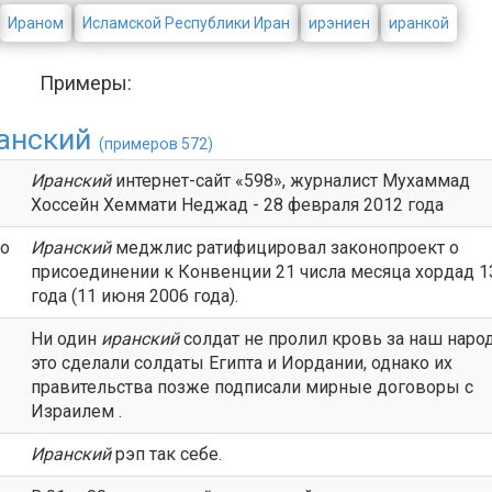
Ираном
Исламской Республики Иран
ирэниен
иранкой
Примеры:
анский
(примеров 572)
Иранский
интернет-сайт «598», журналист Мухаммад
Хоссейн Хеммати Неджад - 28 февраля 2012 года
to
Иранский
меджлис ратифицировал законопроект о
присоединении к Конвенции 21 числа месяца хордад 1
года (11 июня 2006 года).
Ни один
иранский
солдат не пролил кровь за наш народ
это сделали солдаты Египта и Иордании, однако их
правительства позже подписали мирные договоры с
Израилем .
Иранский
рэп так себе.