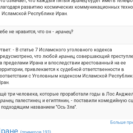
то означает, что каждый пятый
иранец
будет иметь телефо
лагодаря развитию космических коммуникационных техно
 Исламской Республике Иран.
ебе не нравится, что он -
иранец
?
твет: - В статье 7 Исламского уголовного кодекса
редусмотрено, что любой
иранец
, совершающий преступл
а пределами Ирана и впоследствии арестованный на ее
ерритории, привлекается к судебной ответственности в
оответствии с Уголовным кодексом Исламской Республик
ран.
щё три человека, которые проработали годы в Лос Анджел
ранец
, палестинец и египтянин, - поставили комедийную с
 подходящим названием "Ось Зла".
Больше при
Иране
(примеров 193)