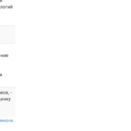
н
логий
ение
и
есе, -
ценку
меров...