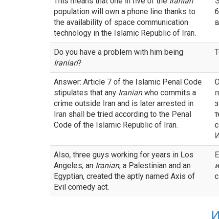
This means that one in five of the
Iranian
Э
population will own a phone line thanks to
б
the availability of space communication
в
technology in the Islamic Republic of Iran.
Do you have a problem with him being
Т
Iranian
?
Answer: Article 7 of the Islamic Penal Code
О
stipulates that any
Iranian
who commits a
п
crime outside Iran and is later arrested in
з
Iran shall be tried according to the Penal
т
Code of the Islamic Republic of Iran.
с
И
Also, three guys working for years in Los
Е
Angeles, an
Iranian
, a Palestinian and an
и
Egyptian, created the aptly named Axis of
с
Evil comedy act.