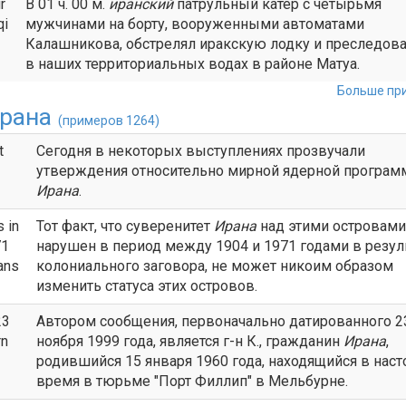
r
В 01 ч. 00 м.
иранский
патрульный катер с четырьмя
qi
мужчинами на борту, вооруженными автоматами
Калашникова, обстрелял иракскую лодку и преследова
в наших территориальных водах в районе Матуа.
Больше при
рана
(примеров 1264)
t
Сегодня в некоторых выступлениях прозвучали
утверждения относительно мирной ядерной програ
Ирана
.
 in
Тот факт, что суверенитет
Ирана
над этими островам
71
нарушен в период между 1904 и 1971 годами в резул
ans
колониального заговора, не может никоим образом
изменить статуса этих островов.
23
Автором сообщения, первоначально датированного 2
rn
ноября 1999 года, является г-н К., гражданин
Ирана
,
родившийся 15 января 1960 года, находящийся в нас
время в тюрьме "Порт Филлип" в Мельбурне.