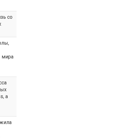
зь со
х
олы,
 мира
сса
мых
s, а
ужила
в