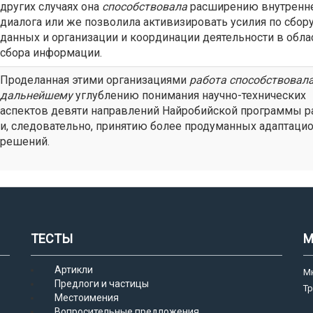
других случаях она
способствовала
расширению внутренн
диалога или же позволила активизировать усилия по сбор
данных и организации и координации деятельности в обла
сбора информации.
Проделанная этими организациями
работа
способствовал
дальнейшему
углублению понимания научно-технических
аспектов девяти направлений Найробийской программы р
и, следовательно, принятию более продуманных адаптаци
решений.
ТЕСТЫ
М
Артикли
М
Предлоги и частицы
Т
Местоимения
Вопросительные предложения