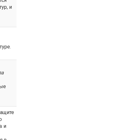
тся
ур, и
туре.
ла
рые
ащите
ю
в и
я в