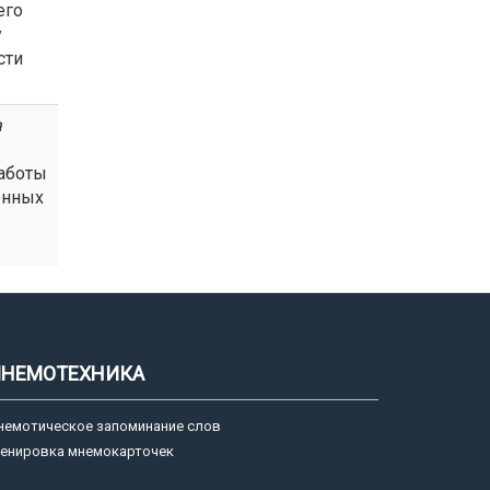
его
у
сти
а
аботы
онных
НЕМОТЕХНИКА
немотическое запоминание слов
ренировка мнемокарточек