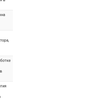
нна
тора,
ботке
 в
атия
о