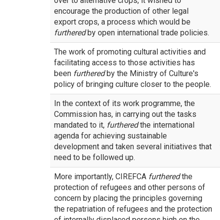
over to alternative crops, it wished to
encourage the production of other legal
export crops, a process which would be
furthered
by open international trade policies.
The work of promoting cultural activities and
facilitating access to those activities has
been
furthered
by the Ministry of Culture's
policy of bringing culture closer to the people.
In the context of its work programme, the
Commission has, in carrying out the tasks
mandated to it,
furthered
the international
agenda for achieving sustainable
development and taken several initiatives that
need to be followed up.
More importantly, CIREFCA
furthered
the
protection of refugees and other persons of
concern by placing the principles governing
the repatriation of refugees and the protection
of internally displaced persons high on the