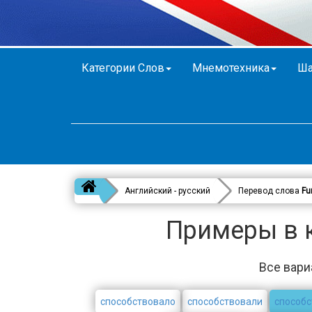
Категории Слов
Мнемотехника
Ша
Английский - русский
Перевод слова
Fu
Примеры в к
Все вари
способствовало
способствовали
способс