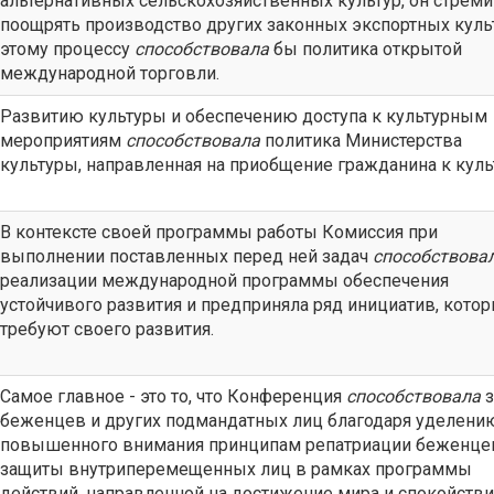
альтернативных сельскохозяйственных культур, он стреми
поощрять производство других законных экспортных культ
этому процессу
способствовала
бы политика открытой
международной торговли.
Развитию культуры и обеспечению доступа к культурным
мероприятиям
способствовала
политика Министерства
культуры, направленная на приобщение гражданина к куль
В контексте своей программы работы Комиссия при
выполнении поставленных перед ней задач
способствова
реализации международной программы обеспечения
устойчивого развития и предприняла ряд инициатив, кото
требуют своего развития.
Самое главное - это то, что Конференция
способствовала
з
беженцев и других подмандатных лиц благодаря уделени
повышенного внимания принципам репатриации беженце
защиты внутриперемещенных лиц в рамках программы
действий, направленной на достижение мира и спокойстви