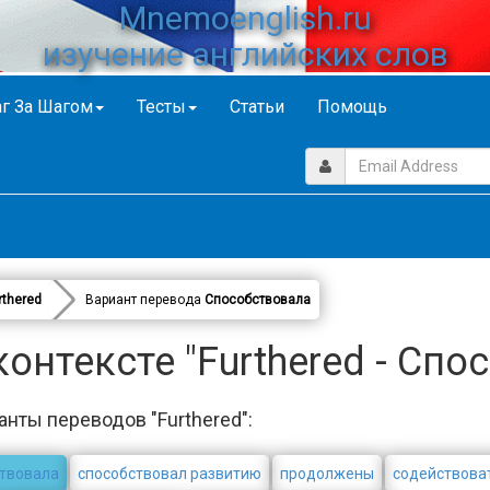
Mnemoenglish.ru
изучение английских слов
г За Шагом
Тесты
Статьи
Помощь
rthered
Вариант перевода
Способствовала
онтексте "Furthered - Спо
анты переводов "Furthered":
твовала
способствовал развитию
продолжены
содействова