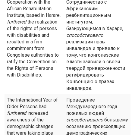
Cooperation with the
Сотрудничество с
African Rehabilitation
Африканским
Institute, based in Harare,
реабилитационным
furthered
the realization
институтом,
of the rights of persons
базирующимся в Хараре,
with disabilities and
способствовало
resulted in a firm
реализации прав
commitment from
инвалидов и привело к
Congolese authorities to
тому, что конголезские
ratify the Convention on
власти заявили о своей
the Rights of Persons
твердой приверженности
with Disabilities.
ратифицировать
Конвенцию о правах
инвалидов.
The International Year of
Проведение
Older Persons had
Международного года
furthered
increased
пожилых людей
awareness of the
способствовало
большему
demographic changes
осознанию происходящих
that were taking place
демографических