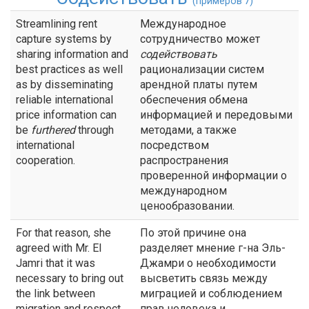
(примеров 7)
Streamlining rent
Международное
capture systems by
сотрудничество может
sharing information and
содействовать
best practices as well
рационализации систем
as by disseminating
арендной платы путем
reliable international
обеспечения обмена
price information can
информацией и передовыми
be
furthered
through
методами, а также
international
посредством
cooperation.
распространения
проверенной информации о
международном
ценообразовании.
For that reason, she
По этой причине она
agreed with Mr. El
разделяет мнение г-на Эль-
Jamri that it was
Джамри о необходимости
necessary to bring out
высветить связь между
the link between
миграцией и соблюдением
migration and respect
прав человека и