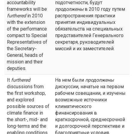
accountability
подотчетности, будут
frameworks will be
продолжены
в 2010 году путем
furthered
in 2010
распространения практики
with the extension
принятия индивидуальных
of the performance
обязательств на специальных
compact to Special
представителей Генерального
Representatives of
секретаря, руководителей
the Secretary-
миссий и их заместителей.
General, heads of
mission and their
deputies.
It
furthered
На нем были
продолжены
discussions from
дискуссии, начатые на первом
the first workshop,
рабочем совещании, и изучены
and explored
возможные источники
possible sources of
климатического
climate finance in
финансирования в
the short-, mid- and
краткосрочной, среднесрочной
long-terms and the
и долгосрочной перспективе и
enabling conditions
благоприятные условия,