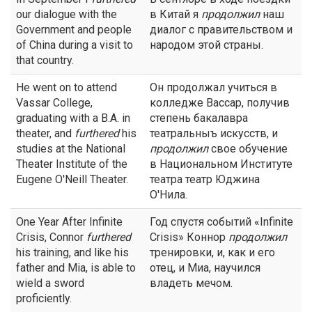
our dialogue with the
в Китай я
продолжил
наш
Government and people
диалог с правительством и
of China during a visit to
народом этой страны.
that country.
He went on to attend
Он продолжал учиться в
Vassar College,
колледже Вассар, получив
graduating with a B.A. in
степень бакалавра
theater, and
furthered
his
театральныъ искусств, и
studies at the National
продолжил
свое обучение
Theater Institute of the
в Национальном Институте
Eugene O'Neill Theater.
театра театр Юджина
О'Нила.
One Year After Infinite
Год спустя событий «Infinite
Crisis, Connor
furthered
Crisis» Коннор
продолжил
his training, and like his
тренировки, и, как и его
father and Mia, is able to
отец, и Миа, научился
wield a sword
владеть мечом.
proficiently.