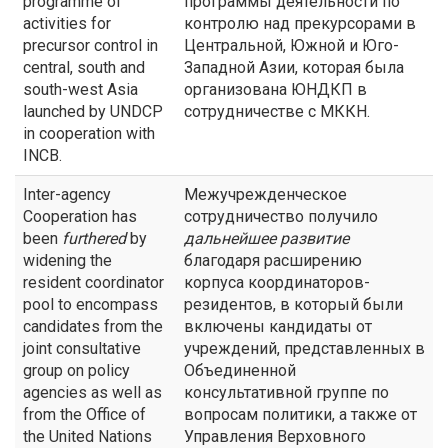
programme of
программы деятельности по
activities for
контролю над прекурсорами в
precursor control in
Центральной, Южной и Юго-
central, south and
Западной Азии, которая была
south-west Asia
организована ЮНДКП в
launched by UNDCP
сотрудничестве с МККН.
in cooperation with
INCB.
Inter-agency
Межучрежденческое
Cooperation has
сотрудничество получило
been
furthered
by
дальнейшее развитие
widening the
благодаря расширению
resident coordinator
корпуса координаторов-
pool to encompass
резидентов, в который были
candidates from the
включены кандидаты от
joint consultative
учреждений, представленных в
group on policy
Объединенной
agencies as well as
консультативной группе по
from the Office of
вопросам политики, а также от
the United Nations
Управления Верховного