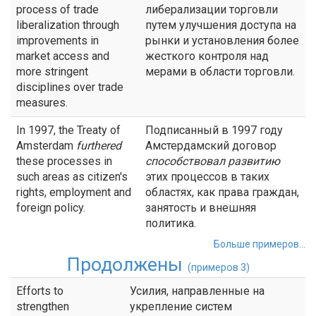
process of trade
либерализации торговли
liberalization through
путем улучшения доступа на
improvements in
рынки и установления более
market access and
жесткого контроля над
more stringent
мерами в области торговли.
disciplines over trade
measures.
In 1997, the Treaty of
Подписанный в 1997 году
Amsterdam
furthered
Амстердамский договор
these processes in
способствовал развитию
such areas as citizen's
этих процессов в таких
rights, employment and
областях, как права граждан,
foreign policy.
занятость и внешняя
политика.
Больше примеров...
Продолжены
(примеров 3)
Efforts to
Усилия, направленные на
strengthen
укрепление систем