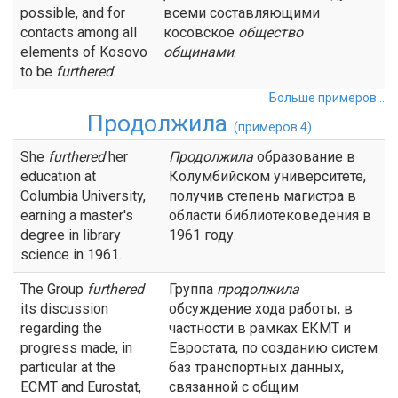
possible, and for
всеми составляющими
contacts among all
косовское
общество
elements of Kosovo
общинами
.
to be
furthered
.
Больше примеров...
Продолжила
(примеров 4)
She
furthered
her
Продолжила
образование в
education at
Колумбийском университете,
Columbia University,
получив степень магистра в
earning a master's
области библиотековедения в
degree in library
1961 году.
science in 1961.
The Group
furthered
Группа
продолжила
its discussion
обсуждение хода работы, в
regarding the
частности в рамках ЕКМТ и
progress made, in
Евростата, по созданию систем
particular at the
баз транспортных данных,
ECMT and Eurostat,
связанной с общим