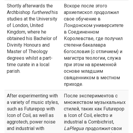
Shortly afterwards the
Вскоре после этого
Archbishop
furthered
his
архиепископ
продолжил
studies at the University
свое обучение в
of London, United
Лондонском университете
Kingdom, where he
в Соединенном
obtained his Bachelor of
Королевстве, где получил
Divinity Honours and
степени бакалавра
Master of Theology
богословия (с отличием) и
degrees whilst a part-
магистра теологии, служа
time curate in a local
при этом на временной
parish.
основе младшим
священником в местном
приходе.
After experimenting with
После экспериментов с
a variety of music styles,
множеством музыкальных
such as Futurepop with
стилей, таких как Futurepop
Icon of Coil, as well as
в Icon of Coil, electro и
aggrotech, power noise
industrial в Combichrist,
and industrial with
LaPlegua
продолжил
свои