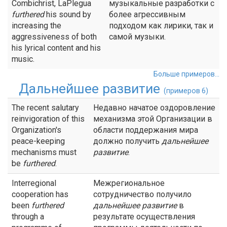
Combichrist, LaPlegua
музыкальные разработки с
furthered
his sound by
более агрессивным
increasing the
подходом как лирики, так и
aggressiveness of both
самой музыки.
his lyrical content and his
music.
Больше примеров...
Дальнейшее развитие
(примеров 6)
The recent salutary
Недавно начатое оздоровление
reinvigoration of this
механизма этой Организации в
Organization's
области поддержания мира
peace-keeping
должно получить
дальнейшее
mechanisms must
развитие
.
be
furthered
.
Interregional
Межрегиональное
cooperation has
сотрудничество получило
been
furthered
дальнейшее развитие
в
through a
результате осуществления