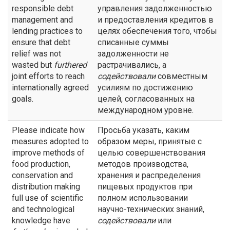
responsible debt
управления задолженностью
management and
и предоставления кредитов в
lending practices to
целях обеспечения того, чтобы
ensure that debt
списанные суммы
relief was not
задолженности не
wasted but
furthered
растрачивались, а
joint efforts to reach
содействовали
совместным
internationally agreed
усилиям по достижению
goals.
целей, согласованных на
международном уровне.
Please indicate how
Просьба указать, каким
measures adopted to
образом меры, принятые с
improve methods of
целью совершенствования
food production,
методов производства,
conservation and
хранения и распределения
distribution making
пищевых продуктов при
full use of scientific
полном использовании
and technological
научно-технических знаний,
knowledge have
содействовали
или