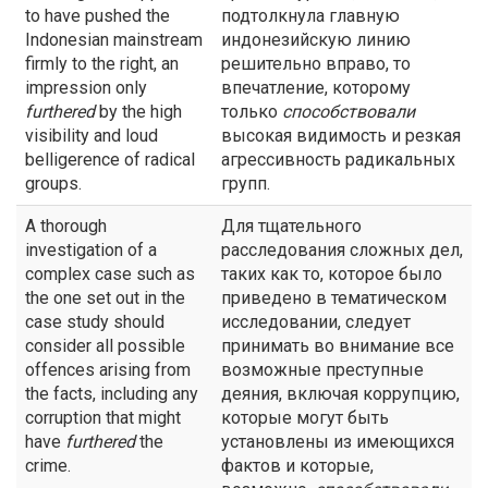
to have pushed the
подтолкнула главную
Indonesian mainstream
индонезийскую линию
firmly to the right, an
решительно вправо, то
impression only
впечатление, которому
furthered
by the high
только
способствовали
visibility and loud
высокая видимость и резкая
belligerence of radical
агрессивность радикальных
groups.
групп.
A thorough
Для тщательного
investigation of a
расследования сложных дел,
complex case such as
таких как то, которое было
the one set out in the
приведено в тематическом
case study should
исследовании, следует
consider all possible
принимать во внимание все
offences arising from
возможные преступные
the facts, including any
деяния, включая коррупцию,
corruption that might
которые могут быть
have
furthered
the
установлены из имеющихся
crime.
фактов и которые,