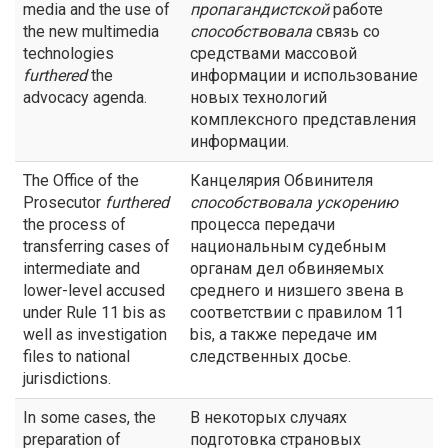
media and the use of
пропагандистской
работе
the new multimedia
способствовала
связь со
technologies
средствами массовой
furthered
the
информации и использование
advocacy agenda.
новых технологий
комплексного представления
информации.
The Office of the
Канцелярия Обвинителя
Prosecutor
furthered
способствовала
ускорению
the process of
процесса передачи
transferring cases of
национальным судебным
intermediate and
органам дел обвиняемых
lower-level accused
среднего и низшего звена в
under Rule 11 bis as
соответствии с правилом 11
well as investigation
bis, а также передаче им
files to national
следственных досье.
jurisdictions.
In some cases, the
В некоторых случаях
preparation of
подготовка страновых