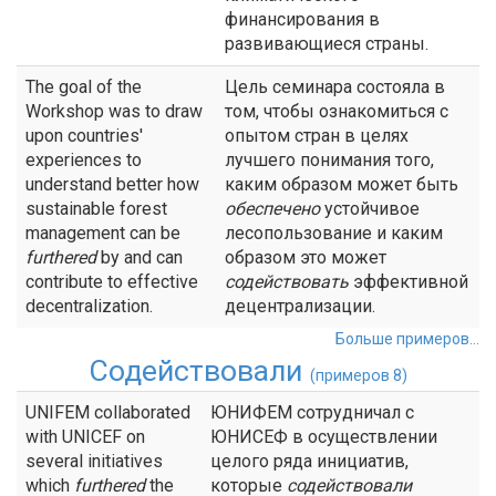
финансирования в
развивающиеся страны.
The goal of the
Цель семинара состояла в
Workshop was to draw
том, чтобы ознакомиться с
upon countries'
опытом стран в целях
experiences to
лучшего понимания того,
understand better how
каким образом может быть
sustainable forest
обеспечено
устойчивое
management can be
лесопользование и каким
furthered
by and can
образом это может
contribute to effective
содействовать
эффективной
decentralization.
децентрализации.
Больше примеров...
Содействовали
(примеров 8)
UNIFEM collaborated
ЮНИФЕМ сотрудничал с
with UNICEF on
ЮНИСЕФ в осуществлении
several initiatives
целого ряда инициатив,
which
furthered
the
которые
содействовали