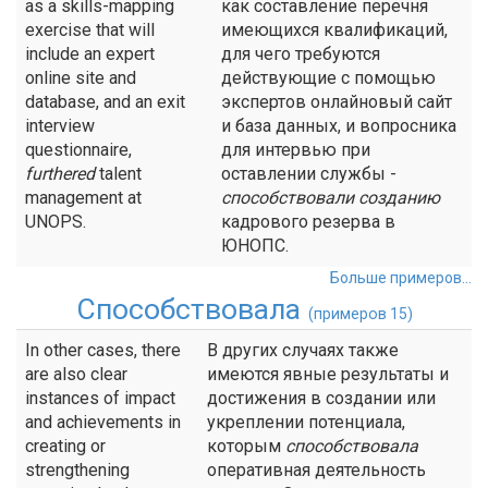
as a skills-mapping
как составление перечня
exercise that will
имеющихся квалификаций,
include an expert
для чего требуются
online site and
действующие с помощью
database, and an exit
экспертов онлайновый сайт
interview
и база данных, и вопросника
questionnaire,
для интервью при
furthered
talent
оставлении службы -
management at
способствовали
созданию
UNOPS.
кадрового резерва в
ЮНОПС.
Больше примеров...
Способствовала
(примеров 15)
In other cases, there
В других случаях также
are also clear
имеются явные результаты и
instances of impact
достижения в создании или
and achievements in
укреплении потенциала,
creating or
которым
способствовала
strengthening
оперативная деятельность