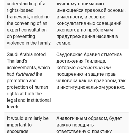
understanding of a
лучшему пониманию
rights-based
имеющейся правовой основы,
framework, including
в частности, в созыве
the convening of an
консультативных совещаний
expert consultation
экспертов по проблемам
on preventing
предупреждения насилия в
violence in the family.
семье.
Saudi Arabia noted
Саудовская Аравия отметила
Thailand's
достижения Таиланда,
achievements, which
которые
содействовали
had
furthered
the
поощрению и защите прав
promotion and
человека как на правовом, так
protection of human
и институциональном уровнях.
rights at both the
legal and institutional
levels.
It would similarly be
Аналогичным образом, будет
important to
важно поощрять
encourage
ответственную практику