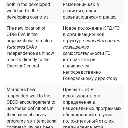
both in the developed
изменений как в
world and in the
развитых, так и
developing countries.
развивающихся странах.
The new location of
Новое положение КГД/ГО
ODG/EVA in the
в организационной
organizational structure
структуре
способствовало
furthered
EVA's
повышению
independence as it now
самостоятельности ГО,
reports directly to the
которая теперь
Director General.
подчиняется
непосредственно
Генеральному директору.
Members have
Призыв ОЭСР
responded well to the
использовать эти
OECD encouragement to
определения в
use these definitions in
национальных программах
their national survey
обследований получил
programs so international
положительный отклик
comparability has been
среди членов этой