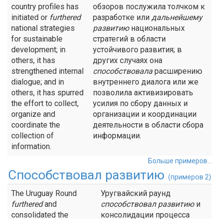
country profiles has
обзоров послужила толчком к
initiated or
furthered
разработке или
дальнейшему
national strategies
развитию
национальных
for sustainable
стратегий в области
development; in
устойчивого развития; в
others, it has
других случаях она
strengthened internal
способствовала
расширению
dialogue; and in
внутреннего диалога или же
others, it has spurred
позволила активизировать
the effort to collect,
усилия по сбору данных и
organize and
организации и координации
coordinate the
деятельности в области сбора
collection of
информации.
information.
Больше примеров...
Способствовал развитию
(примеров 2)
The Uruguay Round
Уругвайский раунд
furthered
and
способствовал развитию
и
consolidated the
консолидации процесса