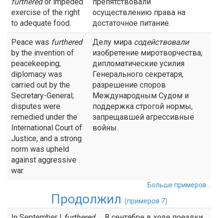
furthered
or impeded
препятствовали
exercise of the right
осуществлению права на
to adequate food.
достаточное питание.
Peace was
furthered
Делу мира
содействовали
by the invention of
изобретение миротворчества,
peacekeeping;
дипломатические усилия
diplomacy was
Генерального секретаря,
carried out by the
разрешение споров
Secretary-General;
Международным Судом и
disputes were
поддержка строгой нормы,
remedied under the
запрещавшей агрессивные
International Court of
войны.
Justice; and a strong
norm was upheld
against aggressive
war.
Больше примеров...
Продолжил
(примеров 7)
In September I
furthered
В сентябре в ходе поездки