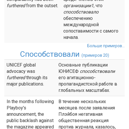
furthered
from the outset.
организации1
, что
способствовало
обеспечению
международной
сопоставимости с самого
начала.
Больше примеров...
Способствовали
(примеров 20)
UNICEF global
Основные публикации
advocacy was
ЮНИСЕФ
способствовали
furthered
through its
его агитационно-
major publications.
пропагандистской работе в
глобальных масштабах.
In the months following
В течение нескольких
Playboy's
месяцев после заявления
announcement, the
Плэйбоя негативная
public backlash against
общественная реакция
the magazine appeared
против журнала, казалось,