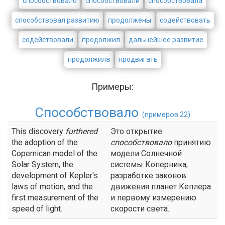
способствовало
способствовали
способствовала
способствовал развитию
продолжены
содействовать
содействовали
продолжил
дальнейшее развитие
продолжила
продвигать
Примеры:
Способствовало
(примеров 22)
This discovery
furthered
Это открытие
the adoption of the
способствовало
принятию
Copernican model of the
модели Солнечной
Solar System, the
системы Коперника,
development of Kepler's
разработке законов
laws of motion, and the
движения планет Кеплера
first measurement of the
и первому измерению
speed of light.
скорости света.