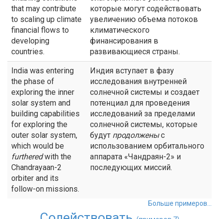
that may contribute
которые могут содействовать
to scaling up climate
увеличению объема потоков
financial flows to
климатического
developing
финансирования в
countries.
развивающиеся страны.
India was entering
Индия вступает в фазу
the phase of
исследования внутренней
exploring the inner
солнечной системы и создает
solar system and
потенциал для проведения
building capabilities
исследований за пределами
for exploring the
солнечной системы, которые
outer solar system,
будут
продолжены
с
which would be
использованием орбитального
furthered
with the
аппарата «Чандраян-2» и
Chandrayaan-2
последующих миссий.
orbiter and its
follow-on missions.
Больше примеров...
Содействовать