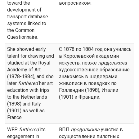
toward the
вопросником.
development of
transport database
systems linked to
the Common
Questionnaire.
She showed early
С 1878 по 1884 год она училась
talent for drawing and
в Королевской академии
studied at the Royal
искусств, позже
продолжила
Academy of Art
художественное образование,
(1878-1884), and she
знакомясь в шедеврами
later
furthered
her art
живописи в поездках по
education with trips
Голландии (1898), Италии
to the Netherlands
(1901) и Франции.
(1898) and Italy
(1901) as well as
France.
WFP
furthered
its
ВПП
продолжила
участие в
engagement in
осуществлении пилотных