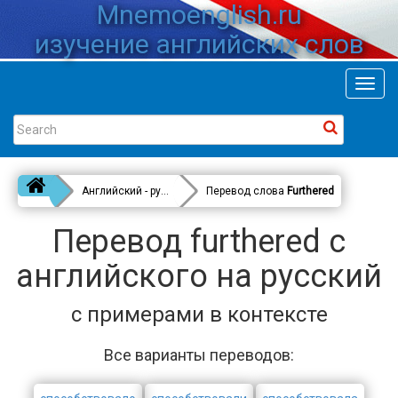
Mnemoenglish.ru
изучение английских слов
Toggl
navig
Английский - русский
Перевод слова
Furthered
Перевод furthered с
английского на русский
с примерами в контексте
Все варианты переводов: