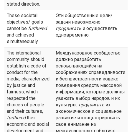
stated direction.
These societal
Эти общественные цели/
objectives/ goals
задачи невозможно
cannot be
furthered
продвигать
и осуществлять
and achieved
одновременно.
simultaneously.
The international
Международное сообщество
community should
должно разработать
establish a code of
основывающийся на
conduct for the
соображениях справедливости
media, characterized
и беспристрастности кодекс
by justice and
поведения средств массовой
fairness, which
информации, которые должны
respected the
уважать выбор народов и их
choices of people
культуры,
продвигать
их
and their cultures,
экономическое и социальное
furthered
their
развитие и концентрировать
economic and social
свое внимание на
development, and
международных событиях.