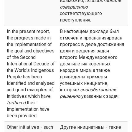
возможно,
способствовали
совершению
соответствующего
преступления.
In the present report,
В настоящем докладе был
the progress made in
отмечен и проанализирован
the implementation of
прогресс в деле достижения
the goal and objectives
цели и решения задач
of the Second
второго Международного
International Decade of
десятилетия коренных
the World's Indigenous
народов мира, а также
People has been
приведены примеры
identified and analysed
успешных инициатив,
and good examples of
которые
способствовали
initiatives which have
решению
указанных задач.
furthered
their
implementation have
been provided.
Other initiatives - such
Другие инициативы - такие