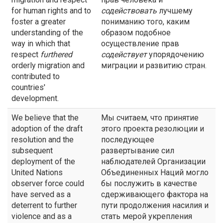
for human rights and to
содействовать
лучшему
foster a greater
пониманию того, каким
understanding of the
образом подобное
way in which that
осуществление прав
respect
furthered
содействует
упорядочению
orderly migration and
миграции и развитию стран.
contributed to
countries'
development.
We believe that the
Мы считаем, что принятие
adoption of the draft
этого проекта резолюции и
resolution and the
последующее
subsequent
развертывание сил
deployment of the
наблюдателей Организации
United Nations
Объединенных Наций могло
observer force could
бы послужить в качестве
have served as a
сдерживающего фактора на
deterrent to further
пути продолжения насилия и
violence and as a
стать мерой укрепления