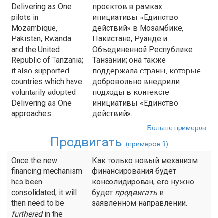
Delivering as One
проектов в рамках
pilots in
инициативы «Единство
Mozambique,
действий» в Мозамбике,
Pakistan, Rwanda
Пакистане, Руанде и
and the United
Объединенной Республике
Republic of Tanzania;
Танзании; она также
it also supported
поддержала страны, которые
countries which have
добровольно внедрили
voluntarily adopted
подходы в контексте
Delivering as One
инициативы «Единство
approaches.
действий».
Больше примеров...
Продвигать
(примеров 3)
Once the new
Как только новый механизм
financing mechanism
финансирования будет
has been
консолидирован, его нужно
consolidated, it will
будет
продвигать
в
then need to be
заявленном направлении.
furthered
in the