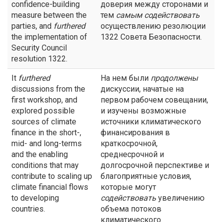
confidence-building
доверия между сторонами и
measure between the
тем
самым
содействовать
parties, and
furthered
осуществлению резолюции
the implementation of
1322 Совета Безопасности.
Security Council
resolution 1322.
It
furthered
На нем были
продолжены
discussions from the
дискуссии, начатые на
first workshop, and
первом рабочем совещании,
explored possible
и изучены возможные
sources of climate
источники климатического
finance in the short-,
финансирования в
mid- and long-terms
краткосрочной,
and the enabling
среднесрочной и
conditions that may
долгосрочной перспективе и
contribute to scaling up
благоприятные условия,
climate financial flows
которые могут
to developing
содействовать
увеличению
countries.
объема потоков
климатического