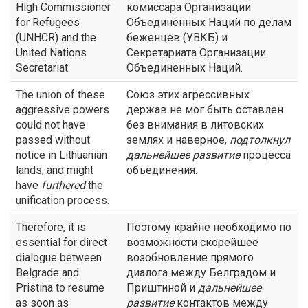
High Commissioner
комиссара Организации
for Refugees
Объединенных Наций по делам
(UNHCR) and the
беженцев (УВКБ) и
United Nations
Секретариата Организации
Secretariat.
Объединенных Наций.
The union of these
Союз этих агрессивных
aggressive powers
держав не мог быть оставлен
could not have
без внимания в литовских
passed without
землях и наверное,
подтолкнул
notice in Lithuanian
дальнейшее развитие
процесса
lands, and might
объединения.
have
furthered
the
unification process.
Therefore, it is
Поэтому крайне необходимо по
essential for direct
возможности скорейшее
dialogue between
возобновление прямого
Belgrade and
диалога между Белградом и
Pristina to resume
Приштиной и
дальнейшее
as soon as
развитие
контактов между