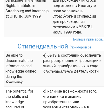
participate in the Human
для прохождения курса
Rights Institute in
подготовки в Институте
Strasbourg and internship
прав человека в
at OHCHR, July 1999.
Страсбурге и стипендии
для прохождения
стажировки
в УВКПЧ,
июль 1999 года.
Больше примеров...
Стипендиальной
(примеров 6)
Be able to
ё) быть в состоянии обеспечить
disseminate the
распространение информации и
information and
знаний, приобретенных в ходе
knowledge gained
стипендиальной
деятельности.
during the
fellowship
.
The potential for
с) наличие возможности того,
the skills and
что навыки и знания,
knowledge
приобретенные или
acquired or
усовершенствованные в