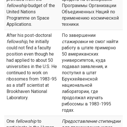
fellowship
budget of the
Программы Организации
United Nations
Объединенных Наций по
Programme on Space
применению космической
Applications.
техники.
After his post-doctoral
По завершении
fellowship
, he initially
стажировки
не смог найти
could not find a faculty
работу в штате примерно
position even though he
50 американских
had applied to about 50
университетов, куда
universities in the U.S. He
подавал заявления, и
continued to work on
поступил в штат
ribosomes from 1983-95
Брукхейвенской
as a staff scientist at
национальной
Brookhaven National
лаборатории, где
Laboratory.
продолжал изучать
рибосомы в 1983-1995
годах.
One
fellowship
to
Предоставление стипендии