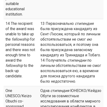
suitable
educational
institution.
14 The recipient
13 Первоначально
стипендия
of the award was
была присуждена кандидату из
unable to take up
Сент-Люсии, который по личным
the
fellowship
for
обстоятельствам не смог
ею
personal reasons
воспользоваться, и поэтому она
and there was not
была присуждена запасному
enough time to
кандидату из Тринидада и Тобаго.
award the
14 Получатель
стипендии
по
fellowship
to the
личным обстоятельствам не смог
back-up
воспользоваться ею, а времени
candidate.
для поиска другого кандидата
было недостаточно.
One
Одна
стипендия
ЮНЕСКО/Кейдзо
UNESCO/Keizo
Обути за совместные
Obuchi co-
исследования в области мирного
sponsored
урегулирования конфликтов в