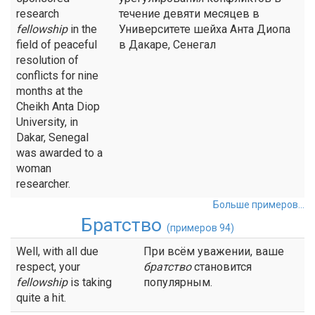
research
течение девяти месяцев в
fellowship
in the
Университете шейха Анта Диопа
field of peaceful
в Дакаре, Сенегал
resolution of
conflicts for nine
months at the
Cheikh Anta Diop
University, in
Dakar, Senegal
was awarded to a
woman
researcher.
Больше примеров...
Братство
(примеров 94)
Well, with all due
При всём уважении, ваше
respect, your
братство
становится
fellowship
is taking
популярным.
quite a hit.