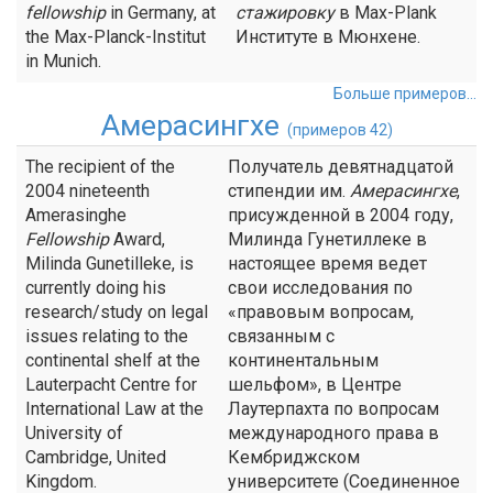
fellowship
in Germany, at
стажировку
в Max-Plank
the Max-Planck-Institut
Институте в Мюнхене.
in Munich.
Больше примеров...
Амерасингхе
(примеров 42)
The recipient of the
Получатель девятнадцатой
2004 nineteenth
стипендии им.
Амерасингхе
,
Amerasinghe
присужденной в 2004 году,
Fellowship
Award,
Милинда Гунетиллеке в
Milinda Gunetilleke, is
настоящее время ведет
currently doing his
свои исследования по
research/study on legal
«правовым вопросам,
issues relating to the
связанным с
continental shelf at the
континентальным
Lauterpacht Centre for
шельфом», в Центре
International Law at the
Лаутерпахта по вопросам
University of
международного права в
Cambridge, United
Кембриджском
Kingdom.
университете (Соединенное