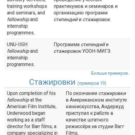
training workshops
практикумов и семинаров и
and seminars, and
организацию программ
fellowship
and
стипендий
и
стажировок
.
internship
programmes.
UNU-IIGH
Программа
стипендий
и
fellowship
and
стажировок
УООН-МИГЗ.
internship
programmes.
Больше примеров...
Стажировки
(примеров 19)
Upon completion of his
По окончании
стажировки
fellowship
at the
в Американском институте
American Film Institute,
киноискусства, Андервуд
Underwood began
приступил к работе в
working as a staff
качестве штатного
director for Barr films, a
режиссёра на студии Вагг
company specializing in
Films,