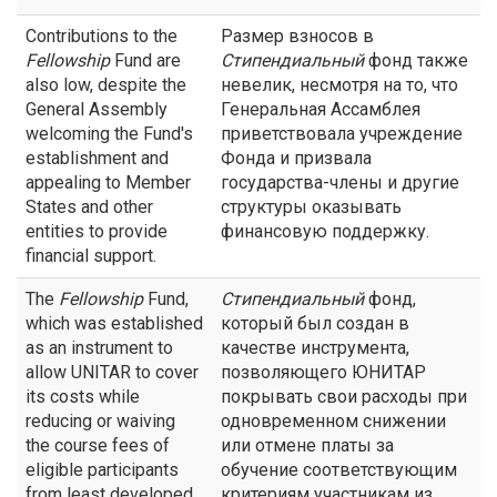
Contributions to the
Размер взносов в
Fellowship
Fund are
Стипендиальный
фонд также
also low, despite the
невелик, несмотря на то, что
General Assembly
Генеральная Ассамблея
welcoming the Fund's
приветствовала учреждение
establishment and
Фонда и призвала
appealing to Member
государства-члены и другие
States and other
структуры оказывать
entities to provide
финансовую поддержку.
financial support.
The
Fellowship
Fund,
Стипендиальный
фонд,
which was established
который был создан в
as an instrument to
качестве инструмента,
allow UNITAR to cover
позволяющего ЮНИТАР
its costs while
покрывать свои расходы при
reducing or waiving
одновременном снижении
the course fees of
или отмене платы за
eligible participants
обучение соответствующим
from least developed
критериям участникам из