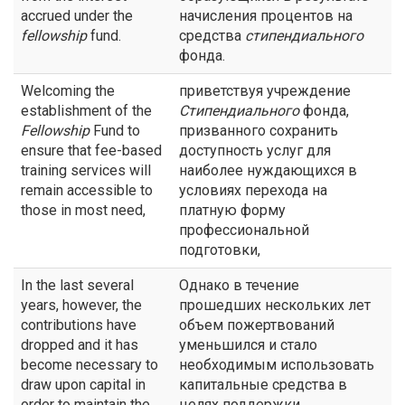
accrued under the
начисления процентов на
fellowship
fund.
средства
стипендиального
фонда.
Welcoming the
приветствуя учреждение
establishment of the
Стипендиального
фонда,
Fellowship
Fund to
призванного сохранить
ensure that fee-based
доступность услуг для
training services will
наиболее нуждающихся в
remain accessible to
условиях перехода на
those in most need,
платную форму
профессиональной
подготовки,
In the last several
Однако в течение
years, however, the
прошедших нескольких лет
contributions have
объем пожертвований
dropped and it has
уменьшился и стало
become necessary to
необходимым использовать
draw upon capital in
капитальные средства в
order to maintain the
целях поддержки