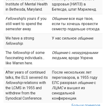
Institute of Mental Health
здоровья (НИПЗ) в
in Bethesda, Maryland.
Бетесде, штат Мэриленд.
Fellowship
's yours if you
Общение
все еще твое,
still want to spend the
если ты хочешь провести
semester away.
семестр подальше отсюда.
We have a strong
У нас сильное
общение
.
fellowship
.
The
fellowship
of some
Общение
с
незаурядными
fascinating individuals...
людьми, вроде Уорена.
like Warren here.
After years of continued
После нескольких лет
talks, the ELS severed its
переговоров, в 1955 году
fellowship
relations with
ЕЛС разорвал
общение
с
the LCMS in 1955 and
ЛЦМС
и вышел из
withdrew from the
синодальной
Synodical Conference.
конференции.
Больше примеров...