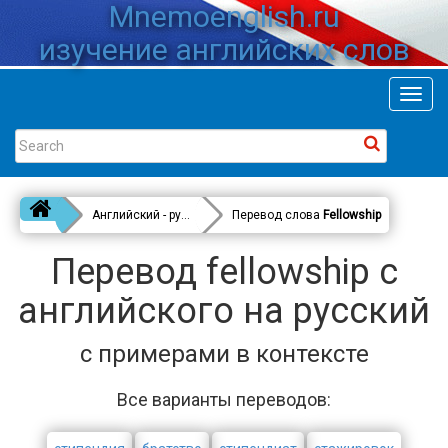
Mnemoenglish.ru
изучение английских слов
Toggl
navig
Английский - русский
Перевод слова
Fellowship
Перевод fellowship с
английского на русский
с примерами в контексте
Все варианты переводов: