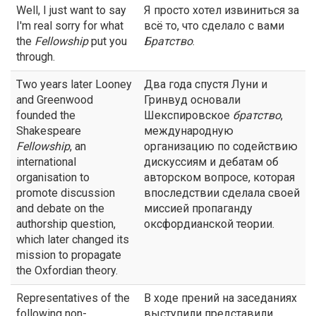
Well, I just want to say
Я просто хотел извиниться за
I'm real sorry for what
всё то, что сделало с вами
the
Fellowship
put you
Братство
.
through.
Two years later Looney
Два года спустя Луни и
and Greenwood
Гринвуд основали
founded the
Шекспировское
братство
,
Shakespeare
международную
Fellowship
, an
организацию по содействию
international
дискуссиям и дебатам об
organisation to
авторском вопросе, которая
promote discussion
впоследствии сделала своей
and debate on the
миссией пропаганду
authorship question,
оксфордианской теории.
which later changed its
mission to propagate
the Oxfordian theory.
Representatives of the
В ходе прений на заседаниях
following non-
выступили представили