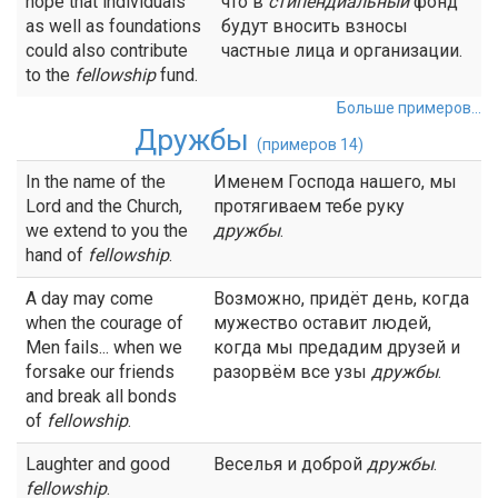
hope that individuals
что в
стипендиальный
фонд
as well as foundations
будут вносить взносы
could also contribute
частные лица и организации.
to the
fellowship
fund.
Больше примеров...
Дружбы
(примеров 14)
In the name of the
Именем Господа нашего, мы
Lord and the Church,
протягиваем тебе руку
we extend to you the
дружбы
.
hand of
fellowship
.
A day may come
Возможно, придёт день, когда
when the courage of
мужество оставит людей,
Men fails... when we
когда мы предадим друзей и
forsake our friends
разорвём все узы
дружбы
.
and break all bonds
of
fellowship
.
Laughter and good
Веселья и доброй
дружбы
.
fellowship
.