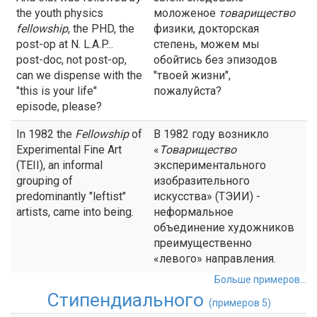
the youth physics
моложеное
товарищество
fellowship
, the PHD, the
физики, докторская
post-op at N. L.A.P...
степень, можем мы
post-doc, not post-op,
обойтись без эпизодов
can we dispense with the
"твоей жизни",
"this is your life"
пожалуйста?
episode, please?
In 1982 the
Fellowship
of
В 1982 году возникло
Experimental Fine Art
«
Товарищество
(TEII), an informal
экспериментального
grouping of
изобразительного
predominantly "leftist"
искусства» (ТЭИИ) -
artists, came into being.
неформальное
объединение художников
преимущественно
«левого» направления.
Больше примеров...
Стипендиального
(примеров 5)