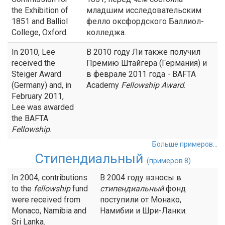
the Exhibition of
младшим исследовательским
1851 and Balliol
фелло оксфордского Баллиол-
College, Oxford.
колледжа.
In 2010, Lee
В 2010 году Ли также получил
received the
Премию Штайгера (Германия) и
Steiger Award
в феврале 2011 года - BAFTA
(Germany) and, in
Academy
Fellowship
Award
.
February 2011,
Lee was awarded
the BAFTA
Fellowship
.
Больше примеров...
Стипендиальный
(примеров 8)
In 2004, contributions
В 2004 году взносы в
to the
fellowship
fund
стипендиальный
фонд
were received from
поступили от Монако,
Monaco, Namibia and
Намибии и Шри-Ланки.
Sri Lanka.