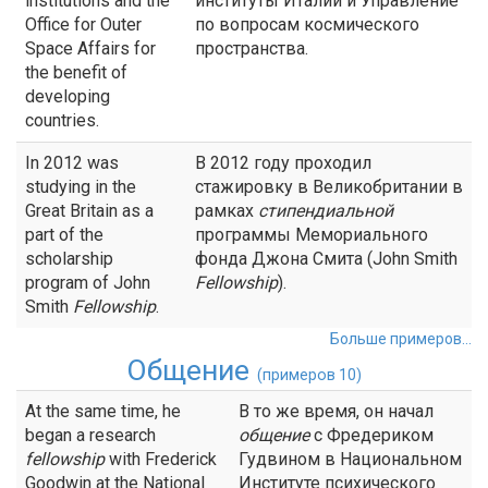
institutions and the
институты Италии и Управление
Office for Outer
по вопросам космического
Space Affairs for
пространства.
the benefit of
developing
countries.
In 2012 was
В 2012 году проходил
studying in the
стажировку в Великобритании в
Great Britain as a
рамках
стипендиальной
part of the
программы Мемориального
scholarship
фонда Джона Смита (John Smith
program of John
Fellowship
).
Smith
Fellowship
.
Больше примеров...
Общение
(примеров 10)
At the same time, he
В то же время, он начал
began a research
общение
с Фредериком
fellowship
with Frederick
Гудвином в Национальном
Goodwin at the National
Институте психического