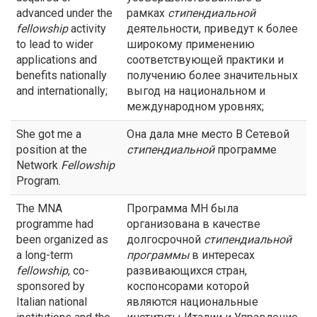
advanced under the
рамках
стипендиальной
fellowship
activity
деятельности, приведут к более
to lead to wider
широкому применению
applications and
соответствующей практики и
benefits nationally
получению более значительных
and internationally;
выгод на национальном и
международном уровнях;
She got me a
Она дала мне место В Сетевой
position at the
стипендиальной
программе
Network
Fellowship
Program.
The MNA
Программа МН была
programme had
организована в качестве
been organized as
долгосрочной
стипендиальной
a long-term
программы
в интересах
fellowship
, co-
развивающихся стран,
sponsored by
коспонсорами которой
Italian national
являются национальные