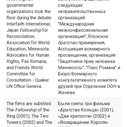
governmental
следующих
organizations took the
неправительственных
floor during the debate:
организаций:
Interfaith International,
"Международная
Japan
Fellowship
for
межконфессиональная
Reconciliation,
организация", Японское
Association for World
братство
примирения,
Education, Minnesota
Ассоциация всемирного
Advocates for Human
просвещения, организация
Rights, Pax Romana,
"Защитники прав человека
and Friends World
Миннесоты", "Пакс Романа" и
Committee for
Бюро Всемирного
Consultation - Quaker
консультативного комитета
UN Office Geneva.
друзей при Отделении ООН в
Женеве.
The films are subtitled
Были сняты три фильма:
The
Fellowship
of the
«
Братство
Кольца» (2001),
Ring (2001), The Two
«Две крепости» (2002) и
Towers (2002) and The
«Возвращение Короля»