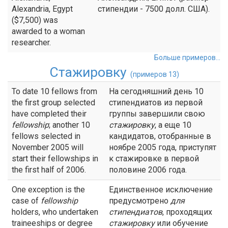
Alexandria, Egypt
стипендии - 7500 долл. США).
($7,500) was
awarded to a woman
researcher.
Больше примеров...
Стажировку
(примеров 13)
To date 10 fellows from
На сегодняшний день 10
the first group selected
стипендиатов из первой
have completed their
группы завершили свою
fellowship
; another 10
стажировку
, а еще 10
fellows selected in
кандидатов, отобранные в
November 2005 will
ноябре 2005 года, приступят
start their fellowships in
к стажировке в первой
the first half of 2006.
половине 2006 года.
One exception is the
Единственное исключение
case of
fellowship
предусмотрено
для
holders, who undertaken
стипендиатов
, проходящих
traineeships or degree
стажировку
или обучение