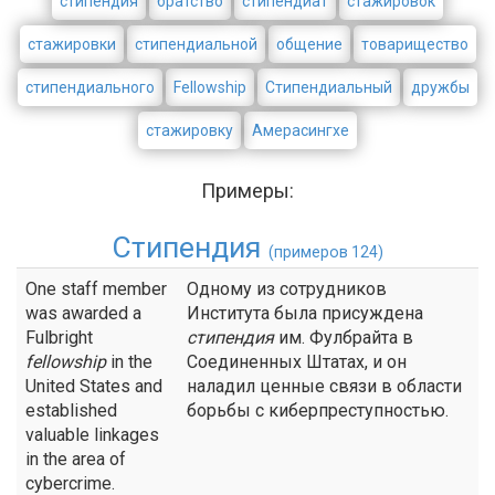
стипендия
братство
стипендиат
стажировок
стажировки
стипендиальной
общение
товарищество
стипендиального
Fellowship
Стипендиальный
дружбы
стажировку
Амерасингхе
Примеры:
Стипендия
(примеров 124)
One staff member
Одному из сотрудников
was awarded a
Института была присуждена
Fulbright
стипендия
им. Фулбрайта в
fellowship
in the
Соединенных Штатах, и он
United States and
наладил ценные связи в области
established
борьбы с киберпреступностью.
valuable linkages
in the area of
cybercrime.