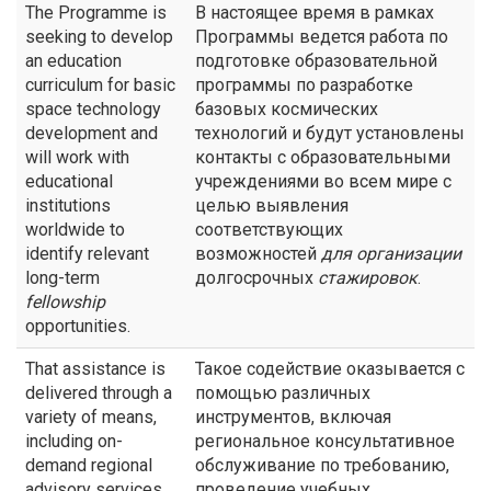
The Programme is
В настоящее время в рамках
seeking to develop
Программы ведется работа по
an education
подготовке образовательной
curriculum for basic
программы по разработке
space technology
базовых космических
development and
технологий и будут установлены
will work with
контакты с образовательными
educational
учреждениями во всем мире с
institutions
целью выявления
worldwide to
соответствующих
identify relevant
возможностей
для организации
long-term
долгосрочных
стажировок
.
fellowship
opportunities.
That assistance is
Такое содействие оказывается с
delivered through a
помощью различных
variety of means,
инструментов, включая
including on-
региональное консультативное
demand regional
обслуживание по требованию,
advisory services,
проведение учебных