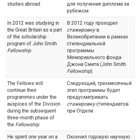
studies abroad.
для получения диплома за
рубежом.
In 2012 was studying in
В 2012 году проходил
the Great Britain as a part
стажировку
в
of the scholarship
Великобритании в рамках
program of John Smith
стипендиальной
Fellowship
.
программы
Мемориального фонда
Джона Смита (John Smith
Fellowship
).
The Fellows will
Следующий, трехмесячный
continue their
этап программы будет
programmes under the
предусматривать
auspices of the Division
стажировку
стипендиатов
during the subsequent
при Отделе.
three-month phase of
the
Fellowship
.
He spent one year on a
Окончил годовую научную