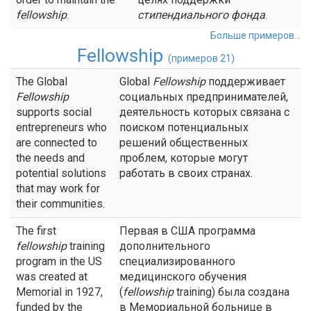
fellowship
.
стипендиального
фонда
.
Больше примеров...
Fellowship
(примеров 21)
The Global
Global
Fellowship
поддерживает
Fellowship
социальных предпринимателей,
supports social
деятельность которых связана с
entrepreneurs who
поиском потенциальных
are connected to
решений общественных
the needs and
проблем, которые могут
potential solutions
работать в своих странах.
that may work for
their communities.
The first
Первая в США программа
fellowship
training
дополнительного
program in the US
специализированного
was created at
медицинского обучения
Memorial in 1927,
(
fellowship
training) была создана
funded by the
в Мемориальной больнице в