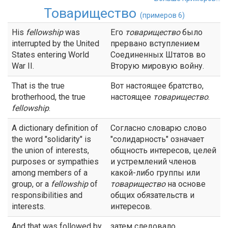
Товарищество
(примеров 6)
His
fellowship
was
Его
товарищество
было
interrupted by the United
прервано вступлением
States entering World
Соединенных Штатов во
War II.
Вторую мировую войну.
That is the true
Вот настоящее братство,
brotherhood, the true
настоящее
товарищество
.
fellowship
.
A dictionary definition of
Согласно словарю слово
the word "solidarity" is
"солидарность" означает
the union of interests,
общность интересов, целей
purposes or sympathies
и устремлений членов
among members of a
какой-либо группы или
group, or a
fellowship
of
товарищество
на основе
responsibilities and
общих обязательств и
interests.
интересов.
And that was followed by
затем следовало