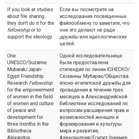
If you look at studies
Если вы посмотрите на
about file sharing
исследования посвященные
they don't do it for the
файлообмену то заметите, что
fellowship
or to
они это делают не ради
support the ideology.
дружбы
или идеологических
целей.
One
Одной исследовательнице
UNESCO/Suzanne
была предоставлена
Mubarak/Japan-
стипендия по линии ЮНЕСКО/
Egypt Friendship
Сюзанны Мубарак/Общества
Research
Fellowship
японо-египетской
дружбы
для
for the empowerment
проведения в течение трех
of women in the field
месяцев в Александрийской
of women and culture
библиотеке исследований по
of peace and
вопросам расширения прав и
development for
возможностей женщин и
three months in the
формирования и культуры
Bibliotheca
мира и развития,
Alexandria,
Александрия/Египет (размер