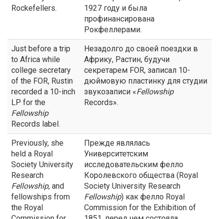
Rockefellers.
1927 году и была
профинансирована
Рокфеллерами.
Just before a trip
Незадолго до своей поездки в
to Africa while
Африку, Растин, будучи
college secretary
секретарем FOR, записал 10-
of the FOR, Rustin
дюймовую пластинку для студии
recorded a 10-inch
звукозаписи «
Fellowship
LP for the
Records».
Fellowship
Records label.
Previously, she
Прежде являлась
held a Royal
Университетским
Society University
исследовательским фелло
Research
Королевского общества (Royal
Fellowship
, and
Society University Research
fellowships from
Fellowship
) как фелло Royal
the Royal
Commission for the Exhibition of
Commission for
1851, перед чем состояла