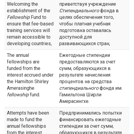
Welcoming the
приветствуя учреждение
establishment of the
Стипендиального
фонда в
Fellowship
Fund to
целях обеспечения того,
ensure that fee-based
чтобы платная учебная
training services will
подготовка оставалась
remain accessible to
доступной для
developing countries,
развивающихся стран,
The annual
Ежегодные стипендии
fellowships are
предоставляются за счет
funded from the
сумм, образующихся в
interest accrued under
результате начисления
the Hamilton Shirley
процентов на средства
Amerasinghe
стипендиального
фонда им.
fellowship
fund.
Гамильтона Ширли
Амерасингхе.
Attempts have been
Предпринимались попытки
made to fund the
финансировать ежегодные
annual fellowships
стипендии за счет сумм,
from the interest
образующихся в результате