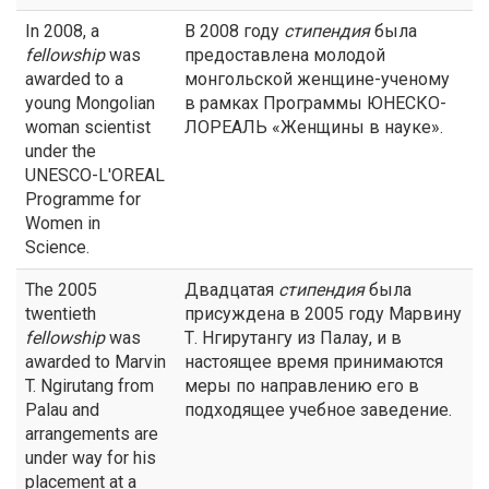
In 2008, a
В 2008 году
стипендия
была
fellowship
was
предоставлена молодой
awarded to a
монгольской женщине-ученому
young Mongolian
в рамках Программы ЮНЕСКО-
woman scientist
ЛОРЕАЛЬ «Женщины в науке».
under the
UNESCO-L'OREAL
Programme for
Women in
Science.
The 2005
Двадцатая
стипендия
была
twentieth
присуждена в 2005 году Марвину
fellowship
was
Т. Нгирутангу из Палау, и в
awarded to Marvin
настоящее время принимаются
T. Ngirutang from
меры по направлению его в
Palau and
подходящее учебное заведение.
arrangements are
under way for his
placement at a