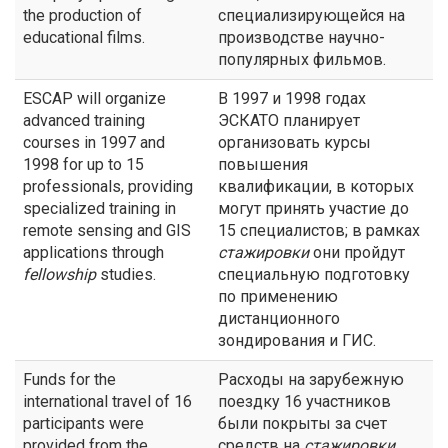
the production of
специализирующейся на
educational films.
производстве научно-
популярных фильмов.
ESCAP will organize
В 1997 и 1998 годах
advanced training
ЭСКАТО планирует
courses in 1997 and
организовать курсы
1998 for up to 15
повышения
professionals, providing
квалификации, в которых
specialized training in
могут принять участие до
remote sensing and GIS
15 специалистов; в рамках
applications through
стажировки
они пройдут
fellowship
studies.
специальную подготовку
по применению
дистанционного
зондирования и ГИС.
Funds for the
Расходы на зарубежную
international travel of 16
поездку 16 участников
participants were
были покрыты за счет
provided from the
средств на
стажировки