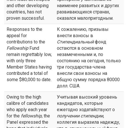
and other developing
наименее развитых и других
countries, has not
развивающихся странах,
proven successful.
оказался малопригодным.
Responses to the
К сожалению, призывы
appeal for
внести взносы в
contributions to the
Стипендиальный
фонд
Fellowship
Fund
остаются в основном
remain regrettably low,
незамеченными и, по
with only three
состоянию на сегодня, только
Member States having
три государства-члена
contributed a total of
внесли свои взносы на
some $80,000 to date.
общую сумму порядка 80000
долл. США.
Owing to the high
Учитывая высокий уровень
calibre of candidates
кандидатов, которые
who apply each year
ежегодно ходатайствуют о
for the
fellowship
, the
получении стипендии
,
Panel expressed the
коллегия выразила надежду,