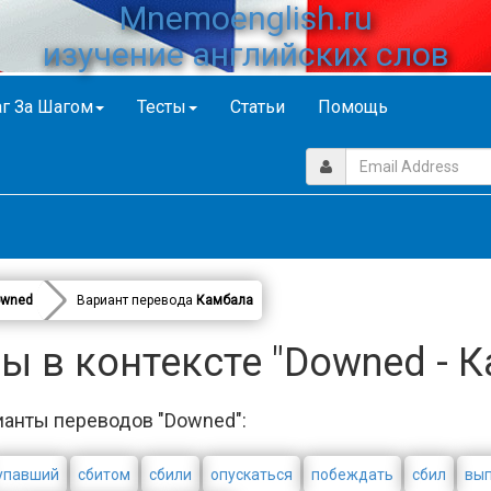
Mnemoenglish.ru
изучение английских слов
г За Шагом
Тесты
Статьи
Помощь
wned
Вариант перевода
Камбала
 в контексте "Downed - 
ианты переводов "Downed":
упавший
сбитом
сбили
опускаться
побеждать
сбил
вы