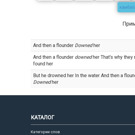
камбал
При
And then a flounder
Downed
her
And then a flounder
downed
her That's why they 
found her
But he drowned her In the water And then a floun
Downed
her
КАТАЛОГ
Категории слов