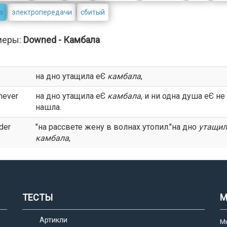
а
электропередачи
сбитый
меры:
Downed - Камбала
на дно утащила еЄ
камбала
,
never
на дно утащила еЄ
камбала
, и ни одна душа еЄ не
нашла.
der
"на рассвете жену в волнах утопил."на дно
утащил
камбала
,
ТЕСТЫ
М
Артикли
М