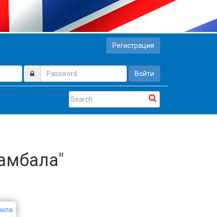
Регистрация
Войти
Камбала"
пила