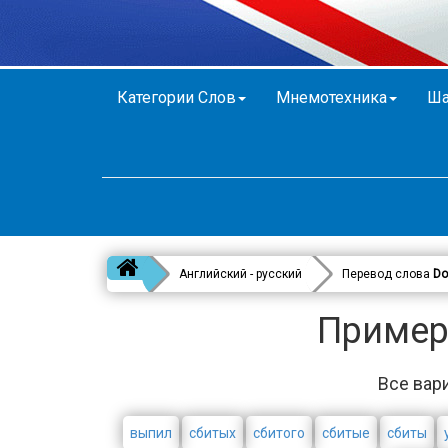
Категории Слов
Мнемотехника
Ша
Английский - русский
Перевод слова
Do
Примеры
Все вар
выпил
сбитых
сбитого
сбитые
сбиты