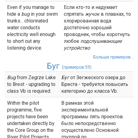
Even if you manage to
Если кто-то и надумает
hide a
bug
in your swim
спрятать
жучок
в плавках, то
trunks... chlorinated
хлорированная вода
water conducts
достаточно хороший
electricity well enough
проводник, чтобы коротнуть
to short out any
любое
подслушивающее
listening device.
устройство
.
Больше примеров...
Буг
(примеров 59)
Bug
from Zegrze Lake
Буг
от Зегжеского озера до
to Brest - upgrading to
Бреста - требуется повысить
class Vb is required.
категорию до класса Vb.
Within the pilot
В рамках этой
programme, five
экспериментальной
projects have been
программы пять проектов
undertaken directly by
было непосредственно
the Core Group on the
осуществлено Основной
River Pilot Projects
группой по