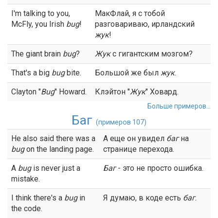
I'm talking to you,
МакФлай, я с тобой
McFly, you Irish
bug
!
разговариваю, ирландский
жук
!
The giant brain
bug
?
Жук
с гигантским мозгом?
That's a big
bug
bite.
Большой же был
жук
.
Clayton "
Bug
" Howard.
Клэйтон "
Жук
" Ховард.
Больше примеров...
Баг
(примеров 107)
He also said there was a
А еще он увидел
баг
на
bug
on the landing page.
странице перехода.
A
bug
is never just a
Баг
- это не просто ошибка.
mistake.
I think there's a
bug
in
Я думаю, в коде есть
баг
.
the code.