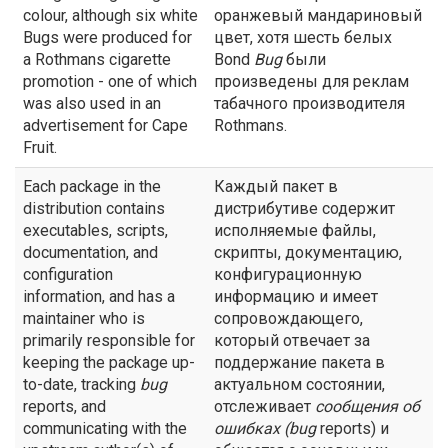
colour, although six white
оранжевый мандариновый
Bugs were produced for
цвет, хотя шесть белых
a Rothmans cigarette
Bond
Bug
были
promotion - one of which
произведены для реклам
was also used in an
табачного производителя
advertisement for Cape
Rothmans.
Fruit.
Each package in the
Каждый пакет в
distribution contains
дистрибутиве содержит
executables, scripts,
исполняемые файлы,
documentation, and
скрипты, документацию,
configuration
конфигурационную
information, and has a
информацию и имеет
maintainer who is
сопровождающего,
primarily responsible for
который отвечает за
keeping the package up-
поддержание пакета в
to-date, tracking
bug
актуальном состоянии,
reports, and
отслеживает
сообщения об
communicating with the
ошибках (
bug
reports) и