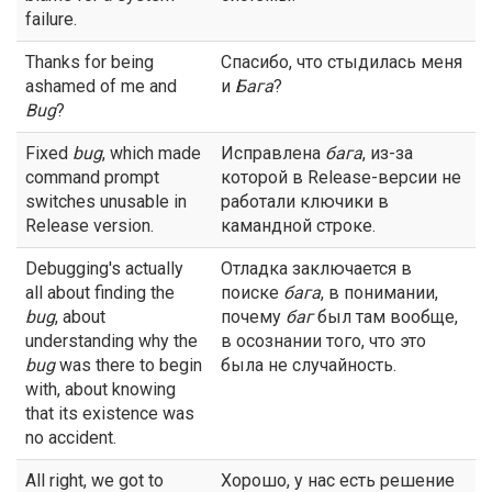
failure.
Thanks for being
Спасибо, что стыдилась меня
ashamed of me and
и
Бага
?
Bug
?
Fixed
bug
, which made
Исправлена
бага
, из-за
command prompt
которой в Release-версии не
switches unusable in
работали ключики в
Release version.
камандной строке.
Debugging's actually
Отладка заключается в
all about finding the
поиске
бага
, в понимании,
bug
, about
почему
баг
был там вообще,
understanding why the
в осознании того, что это
bug
was there to begin
была не случайность.
with, about knowing
that its existence was
no accident.
All right, we got to
Хорошо, у нас есть решение