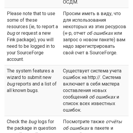
ОСДМ.
Please note that to use
Просим иметь в виду, что
some of these
для использования
resources (ie, to report a
некоторых из этих ресурсов
bug
or request a new
(н-р, отчет
об ошибках
или
Fink package), you will
запрос о новом пакете) вам
need to be logged in to
надо зарегистрировать
your SourceForge
свой счет в SourceForge.
account.
The system features a
Существует система учета
wizard to submit new
ошибок на http://. Система
bug
reports and a list of
включает в себя мастера
all known bugs.
составления новых
сообщений
об ошибках
и
список всех известных
ошибок.
Check the
bug
logs for
Посмотрите также
отчёты
the package in question
об ошибках
в пакете и