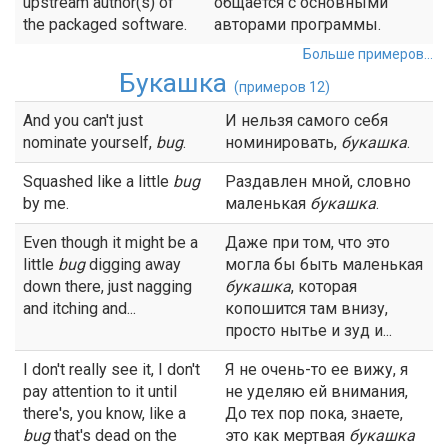
upstream author(s) of
общается с основными
the packaged software.
авторами программы.
Больше примеров...
Букашка
(примеров 12)
And you can't just
И нельзя самого себя
nominate yourself,
bug
.
номинировать,
букашка
.
Squashed like a little
bug
Раздавлен мной, словно
by me.
маленькая
букашка
.
Even though it might be a
Даже при том, что это
little
bug
digging away
могла бы быть маленькая
down there, just nagging
букашка
, которая
and itching and...
копошится там внизу,
просто нытье и зуд и...
I don't really see it, I don't
Я не очень-то ее вижу, я
pay attention to it until
не уделяю ей внимания,
there's, you know, like a
До тех пор пока, знаете,
bug
that's dead on the
это как мертвая
букашка