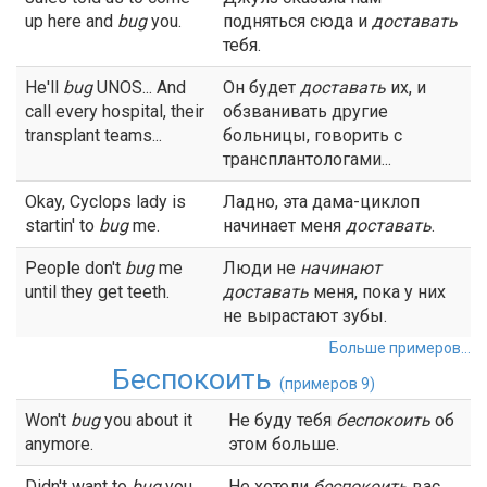
up here and
bug
you.
подняться сюда и
доставать
тебя.
He'll
bug
UNOS... And
Он будет
доставать
их, и
call every hospital, their
обзванивать другие
transplant teams...
больницы, говорить с
трансплантологами...
Okay, Cyclops lady is
Ладно, эта дама-циклоп
startin' to
bug
me.
начинает меня
доставать
.
People don't
bug
me
Люди не
начинают
until they get teeth.
доставать
меня, пока у них
не вырастают зубы.
Больше примеров...
Беспокоить
(примеров 9)
Won't
bug
you about it
Не буду тебя
беспокоить
об
anymore.
этом больше.
Didn't want to
bug
you,
Не хотели
беспокоить
вас,