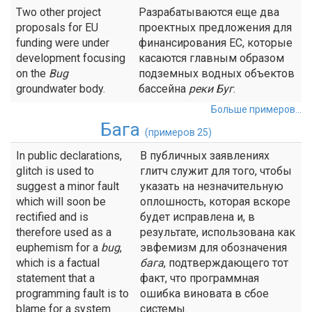
Two other project
Разрабатываются еще два
proposals for EU
проектных предложения для
funding were under
финансирования ЕС, которые
development focusing
касаются главным образом
on the
Bug
подземных водных объектов
groundwater body.
бассейна
реки
Буг
.
Больше примеров...
Бага
(примеров 25)
In public declarations,
В публичных заявлениях
glitch is used to
глитч служит для того, чтобы
suggest a minor fault
указать на незначительную
which will soon be
оплошность, которая вскоре
rectified and is
будет исправлена и, в
therefore used as a
результате, использована как
euphemism for a
bug
,
эвфемизм для обозначения
which is a factual
бага
, подтверждающего тот
statement that a
факт, что программная
programming fault is to
ошибка виновата в сбое
blame for a system
системы.