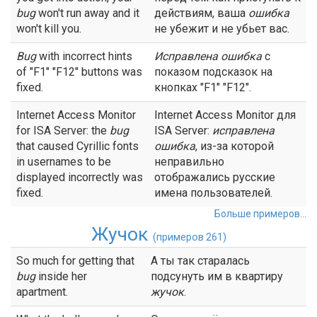
bug
won't run away and it
действиям, ваша
ошибка
won't kill you.
не убежит и не убьет вас.
Bug
with incorrect hints
Исправлена
ошибка
с
of "F1" "F12" buttons was
показом подсказок на
fixed.
кнопках "F1" "F12".
Internet Access Monitor
Internet Access Monitor для
for ISA Server: the
bug
ISA Server:
исправлена
that caused Cyrillic fonts
ошибка
, из-за которой
in usernames to be
неправильно
displayed incorrectly was
отображались русские
fixed.
имена пользователей.
Больше примеров...
Жучок
(примеров 261)
So much for getting that
А ты так старалась
bug
inside her
подсунуть им в квартиру
apartment.
жучок
.