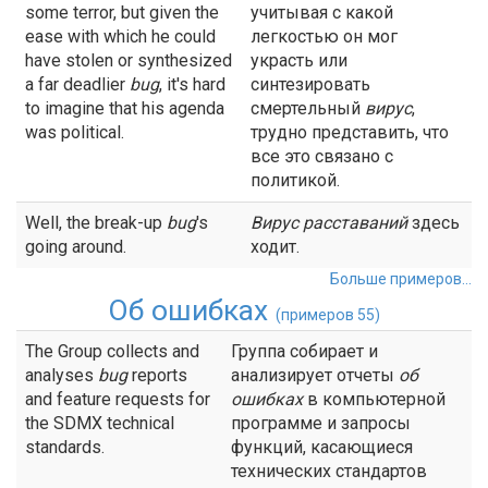
some terror, but given the
учитывая с какой
ease with which he could
легкостью он мог
have stolen or synthesized
украсть или
a far deadlier
bug
, it's hard
синтезировать
to imagine that his agenda
смертельный
вирус
,
was political.
трудно представить, что
все это связано с
политикой.
Well, the break-up
bug
's
Вирус
расставаний
здесь
going around.
ходит.
Больше примеров...
Об ошибках
(примеров 55)
The Group collects and
Группа собирает и
analyses
bug
reports
анализирует отчеты
об
and feature requests for
ошибках
в компьютерной
the SDMX technical
программе и запросы
standards.
функций, касающиеся
технических стандартов