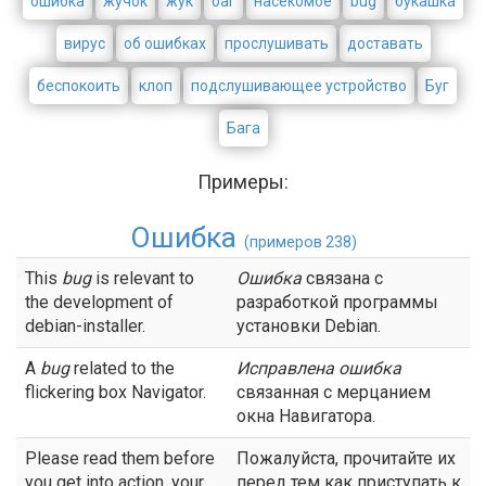
ошибка
жучок
жук
баг
насекомое
bug
букашка
вирус
об ошибках
прослушивать
доставать
беспокоить
клоп
подслушивающее устройство
Буг
Бага
Примеры:
Ошибка
(примеров 238)
This
bug
is relevant to
Ошибка
связана с
the development of
разработкой программы
debian-installer.
установки Debian.
A
bug
related to the
Исправлена
ошибка
flickering box Navigator.
связанная с мерцанием
окна Навигатора.
Please read them before
Пожалуйста, прочитайте их
you get into action, your
перед тем как приступать к