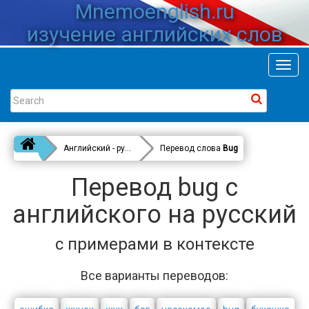
Mnemoenglish.ru
изучение английских слов
Toggl
navig
Английский - русский
Перевод слова
Bug
Перевод bug с
английского на русский
с примерами в контексте
Все варианты переводов: