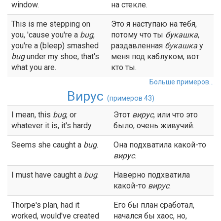
window.
на стекле.
This is me stepping on
Это я наступаю на тебя,
you, 'cause you're a
bug
,
потому что ты
букашка
,
you're a (bleep) smashed
раздавленная
букашка
у
bug
under my shoe, that's
меня под каблуком, вот
what you are.
кто ты.
Больше примеров...
Вирус
(примеров 43)
I mean, this
bug
, or
Этот
вирус
, или что это
whatever it is, it's hardy.
было, очень живучий.
Seems she caught a
bug
.
Она подхватила какой-то
вирус
.
I must have caught a
bug
.
Наверно подхватила
какой-то
вирус
.
Thorpe's plan, had it
Его бы план сработал,
worked, would've created
начался бы хаос, но,