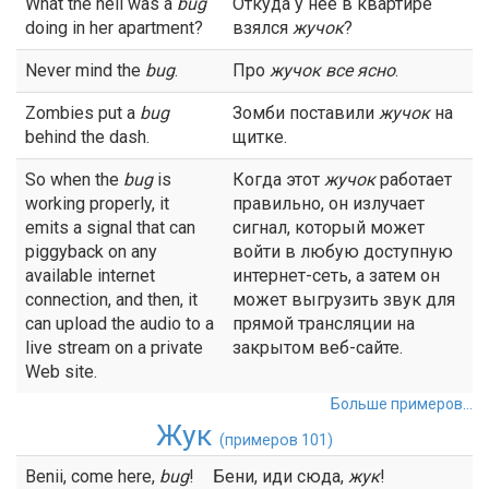
What the hell was a
bug
Откуда у неё в квартире
doing in her apartment?
взялся
жучок
?
Never mind the
bug
.
Про
жучок
все ясно
.
Zombies put a
bug
Зомби поставили
жучок
на
behind the dash.
щитке.
So when the
bug
is
Когда этот
жучок
работает
working properly, it
правильно, он излучает
emits a signal that can
сигнал, который может
piggyback on any
войти в любую доступную
available internet
интернет-сеть, а затем он
connection, and then, it
может выгрузить звук для
can upload the audio to a
прямой трансляции на
live stream on a private
закрытом веб-сайте.
Web site.
Больше примеров...
Жук
(примеров 101)
Benii, come here,
bug
!
Бени, иди сюда,
жук
!