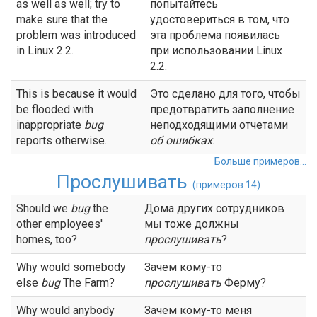
as well as well; try to
попытайтесь
make sure that the
удостовериться в том, что
problem was introduced
эта проблема появилась
in Linux 2.2.
при использовании Linux
2.2.
This is because it would
Это сделано для того, чтобы
be flooded with
предотвратить заполнение
inappropriate
bug
неподходящими отчетами
reports otherwise.
об
ошибках
.
Больше примеров...
Прослушивать
(примеров 14)
Should we
bug
the
Дома других сотрудников
other employees'
мы тоже должны
homes, too?
прослушивать
?
Why would somebody
Зачем кому-то
else
bug
The Farm?
прослушивать
Ферму?
Why would anybody
Зачем кому-то меня