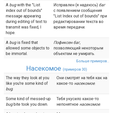
A
bug
with the "List
Исправлен (я надеюсь)
баг
index out of bounds"
с появлением сообщения
message appearing
"List Index out of bounds" при
during editing of text to
редактировании текста во
transmit was fixed, I
время передачи.
hope.
A
bug
is fixed that
Пофиксен
баг
,
allowed some objects to
позволяющий некоторым
be immortal.
объектам не умирать.
Больше примеров...
Насекомое
(примеров 30)
The way they look at you
Они смотрят на тебя как на
like you're some kind of
какое-то
насекомое
.
bug
.
Some kind of messed-up
Тебя укусило какое-то
bug
bite took you down.
непонятное
насекомое
.