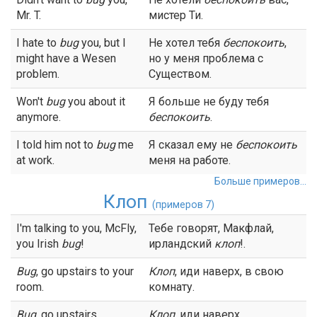
Mr. T.
мистер Ти.
I hate to
bug
you, but I
Не хотел тебя
беспокоить
,
might have a Wesen
но у меня проблема с
problem.
Существом.
Won't
bug
you about it
Я больше не буду тебя
anymore.
беспокоить
.
I told him not to
bug
me
Я сказал ему не
беспокоить
at work.
меня на работе.
Больше примеров...
Клоп
(примеров 7)
I'm talking to you, McFly,
Тебе говорят, Макфлай,
you Irish
bug
!
ирландский
клоп
!.
Bug
, go upstairs to your
Клоп
, иди наверх, в свою
room.
комнату.
Bug
, go upstairs.
Клоп
, иди наверх.