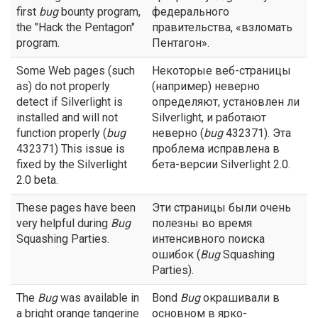
first
bug
bounty program,
федерального
the "Hack the Pentagon"
правительства, «взломать
program.
Пентагон».
Some Web pages (such
Некоторые веб-страницы
as) do not properly
(например) неверно
detect if Silverlight is
определяют, установлен ли
installed and will not
Silverlight, и работают
function properly (
bug
неверно (
bug
432371). Эта
432371) This issue is
проблема исправлена в
fixed by the Silverlight
бета-версии Silverlight 2.0.
2.0 beta.
These pages have been
Эти страницы были очень
very helpful during
Bug
полезны во время
Squashing Parties.
интенсивного поиска
ошибок (
Bug
Squashing
Parties).
The
Bug
was available in
Bond
Bug
окрашивали в
a bright orange tangerine
основном в ярко-