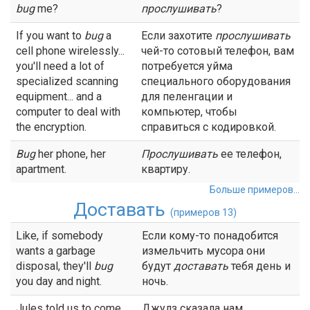
bug
me?
прослушивать
?
If you want to
bug
a
Если захотите
прослушивать
cell phone wirelessly...
чей-то сотовый телефон, вам
you'll need a lot of
потребуется уйма
specialized scanning
специального оборудования
equipment... and a
для пеленгации и
computer to deal with
компьютер, чтобы
the encryption.
справиться с кодировкой.
Bug
her phone, her
Прослушивать
ее телефон,
apartment.
квартиру.
Больше примеров...
Доставать
(примеров 13)
Like, if somebody
Если кому-то понадобится
wants a garbage
измельчить мусора они
disposal, they'll
bug
будут
доставать
тебя день и
you day and night.
ночь.
Jules told us to come
Джулз сказала нам