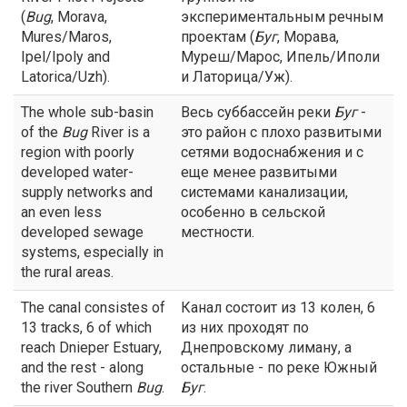
(
Bug
, Morava,
экспериментальным речным
Mures/Maros,
проектам (
Буг
, Морава,
Ipel/Ipoly and
Муреш/Марос, Ипель/Иполи
Latorica/Uzh).
и Латорица/Уж).
The whole sub-basin
Весь суббассейн реки
Буг
-
of the
Bug
River is a
это район с плохо развитыми
region with poorly
сетями водоснабжения и с
developed water-
еще менее развитыми
supply networks and
системами канализации,
an even less
особенно в сельской
developed sewage
местности.
systems, especially in
the rural areas.
The canal consistes of
Канал состоит из 13 колен, 6
13 tracks, 6 of which
из них проходят по
reach Dnieper Estuary,
Днепровскому лиману, а
and the rest - along
остальные - по реке Южный
the river Southern
Bug
.
Буг
.