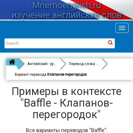
Mnemoenglish.ru
изучение английских слов
Toggl
navig
Английский - русский
Перевод слова
Baffle
Вариант перевода
Клапанов-перегородок
Примеры в контексте
"Baffle - Клапанов-
перегородок"
Все варианты переводов "Baffle":