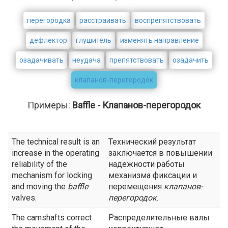
перегородка
расстраивать
воспрепятствовать
дефлектор
глушитель
изменять направление
озадачивать
неудача
препятствовать
озадачить
клапанов-перегородок
Примеры:
Baffle - Клапанов-перегородок
The technical result is an
Технический результат
increase in the operating
заключается в повышении
reliability of the
надежности работы
mechanism for locking
механизма фиксации и
and moving the
baffle
перемещения
клапанов-
valves.
перегородок
.
The camshafts correct
Распределительные валы