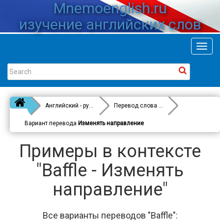
Mnemoenglish.ru
изучение английских слов
Toggl
navig
Английский - русский
Перевод слова
Baffle
Вариант перевода
Изменять направление
Примеры в контексте
"Baffle - Изменять
направление"
Все варианты переводов "Baffle":