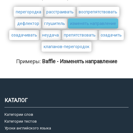
перегородка
расстраивать
воспрепятствовать
дефлектор
глушитель
изменять направление
озадачивать
неудача
препятствовать
озадачить
клапанов-перегородок
Примеры:
Baffle - Изменять направление
КАТАЛОГ
Категории слов
Категории тестов
Уроки английского языка