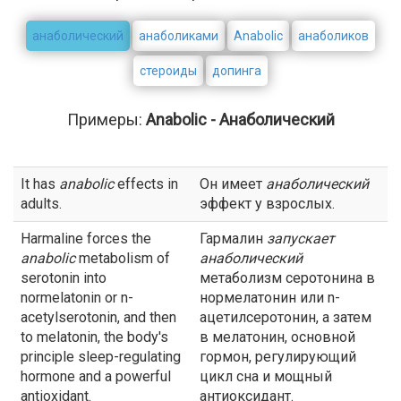
анаболический
анаболиками
Anabolic
анаболиков
стероиды
допинга
Примеры:
Anabolic - Анаболический
It has
anabolic
effects in
Он имеет
анаболический
adults.
эффект у взрослых.
Harmaline forces the
Гармалин
запускает
anabolic
metabolism of
анаболический
serotonin into
метаболизм серотонина в
normelatonin or n-
нормелатонин или n-
acetylserotonin, and then
ацетилсеротонин, а затем
to melatonin, the body's
в мелатонин, основной
principle sleep-regulating
гормон, регулирующий
hormone and a powerful
цикл сна и мощный
antioxidant.
антиоксидант.