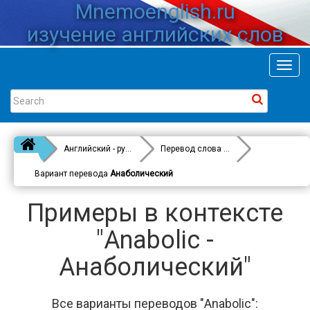
Mnemoenglish.ru
изучение английских слов
Toggl
navig
Английский - русский
Перевод слова
Anabolic
Вариант перевода
Анаболический
Примеры в контексте
"Anabolic -
Анаболический"
Все варианты переводов "Anabolic":