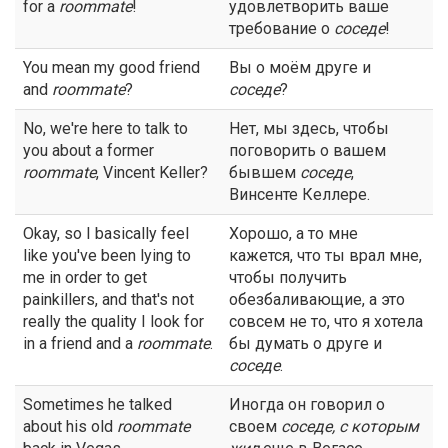
for a
roommate
!
удовлетворить ваше
требование о
соседе
!
You mean my good friend
Вы о моём друге и
and
roommate
?
соседе
?
No, we're here to talk to
Нет, мы здесь, чтобы
you about a former
поговорить о вашем
roommate
, Vincent Keller?
бывшем
соседе
,
Винсенте Келлере.
Okay, so I basically feel
Хорошо, а то мне
like you've been lying to
кажется, что ты врал мне,
me in order to get
чтобы получить
painkillers, and that's not
обезбаливающие, а это
really the quality I look for
совсем не то, что я хотела
in a friend and a
roommate
.
бы думать о друге и
соседе
.
Sometimes he talked
Иногда он говорил о
about his old
roommate
своем
соседе
, с которым