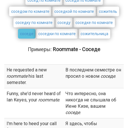
сосед по комнате
соседа по комнате
соседом по комнате
соседкой по комнате
сожитель
соседку по комнате
соседу
соседке по комнате
соседе
соседки по комнате
сожительница
Примеры:
Roommate - Соседе
He requested a new
В последнем семестре он
roommate
his last
просил о новом
соседе
.
semester.
Funny, she'd never heard of
Что интересно, она
Ian Keyes, your
roommate
.
никогда не слышала об
Иене Кизе, вашем
соседе
.
I'm here to heed your call
Я здесь, чтобы