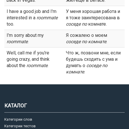
back in Vegas.
жил
еще в Вегасе.
I have a good job and I'm
У меня хорошая работа и
interested in a
roommate
я тоже заинтересована в
too.
соседе
по
комнате.
I'm sorry about my
Я сожалею о моем
roommate
.
соседе
по комнате
.
Well, call me if you're
Что ж, позвони мне, если
going crazy, and think
будешь сходить с ума и
about the
roommate
.
думать о
соседе
по
комнате
.
КАТАЛОГ
Категории слов
Категории тестов