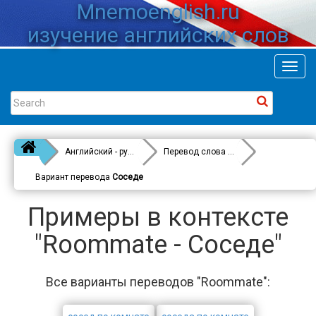
Mnemoenglish.ru
изучение английских слов
Toggl
navig
Английский - русский
Перевод слова
Roommate
Вариант перевода
Соседе
Примеры в контексте
"Roommate - Соседе"
Все варианты переводов "Roommate":