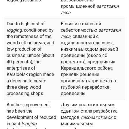
промышленной
заготовки
леса
Due to high cost of
В связи с высокой
logging
, conditioned by
себестоимостью
заготовки
the remoteness of the
леса
, связанной с
wood cutting areas, and
отдаленностью лесосек,
low production of
низким выходом деловой
business lumber (about
древесины (около 40
40 percents), the
процентов), предприятия
enterprises of
Караидельского района
Karaidelsk region made
приняли решение
a decision to create
организовать три цеха по
three deep wood
глубокой переработке
processing shops.
древесины.
Another improvement
Другим положительным
has been the
сдвигом стала разработка
development of reduced
методов
лесозаготовок
с
impact
logging
минимальным