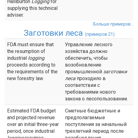
Halliburton
Logging
for
supplying this technical
adviser.
Больше примеров...
Заготовки леса
(примеров 21)
FDA must ensure that
Управление лесного
the resumption of
хозяйства должно
industrial
logging
обеспечить, чтобы
proceeds according to
возобновление
the requirements of the
промышленной
заготовки
new forestry law.
леса
проходило в
соответствии с
требованиями нового
закона о лесопользовании.
Estimated FDA budget
Сметные бюджетные и
and projected revenue
предполагаемые
over an initial three-year
поступления за начальный
period, once industrial
трехлетний период после
logging
resumes
возобновления