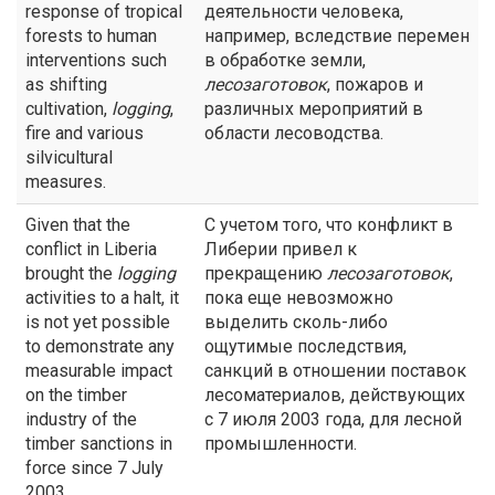
response of tropical
деятельности человека,
forests to human
например, вследствие перемен
interventions such
в обработке земли,
as shifting
лесозаготовок
, пожаров и
cultivation,
logging
,
различных мероприятий в
fire and various
области лесоводства.
silvicultural
measures.
Given that the
С учетом того, что конфликт в
conflict in Liberia
Либерии привел к
brought the
logging
прекращению
лесозаготовок
,
activities to a halt, it
пока еще невозможно
is not yet possible
выделить сколь-либо
to demonstrate any
ощутимые последствия,
measurable impact
санкций в отношении поставок
on the timber
лесоматериалов, действующих
industry of the
с 7 июля 2003 года, для лесной
timber sanctions in
промышленности.
force since 7 July
2003.