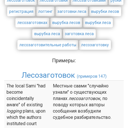
лесозаготовок
лесозаготовки
лесозаготовками
рубки
регистрация
логгинг
заготовки леса
вырубки лесов
лесозаготовках
вырубка лесов
вырубки леса
вырубка леса
заготовка леса
лесозаготовительные работы
лесозаготовку
Примеры:
Лесозаготовок
(примеров 147)
The local Sami "had
Местные саами "случайно
become
узнали" о существующих
coincidentally
планах
лесозаготовок
, по
aware" of existing
поводу которых авторы
logging
plans, upon
сообщения возбудили
which the authors
судебное разбирательство.
instituted court