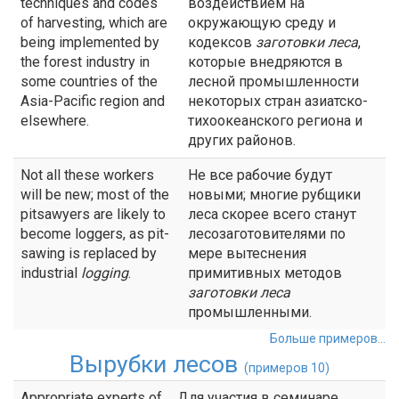
techniques and codes
воздействием на
of harvesting, which are
окружающую среду и
being implemented by
кодексов
заготовки леса
,
the forest industry in
которые внедряются в
some countries of the
лесной промышленности
Asia-Pacific region and
некоторых стран азиатско-
elsewhere.
тихоокеанского региона и
других районов.
Not all these workers
Не все рабочие будут
will be new; most of the
новыми; многие рубщики
pitsawyers are likely to
леса скорее всего станут
become loggers, as pit-
лесозаготовителями по
sawing is replaced by
мере вытеснения
industrial
logging
.
примитивных методов
заготовки
леса
промышленными.
Больше примеров...
Вырубки лесов
(примеров 10)
Appropriate experts of
Для участия в семинаре