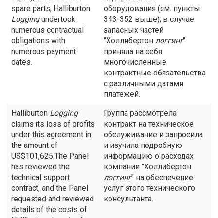
spare parts, Halliburton
оборудования (см. пункты
Logging
undertook
343-352 выше); в случае
numerous contractual
запасных частей
obligations with
"Холлибертон
логгинг
"
numerous payment
приняла на себя
dates.
многочисленные
контрактные обязательства
с различными датами
платежей.
Halliburton
Logging
Группа рассмотрела
claims its loss of profits
контракт на техническое
under this agreement in
обслуживание и запросила
the amount of
и изучила подробную
US$101,625.The Panel
информацию о расходах
has reviewed the
компании "Холлибертон
technical support
логгинг
" на обеспечение
contract, and the Panel
услуг этого технического
requested and reviewed
консультанта.
details of the costs of