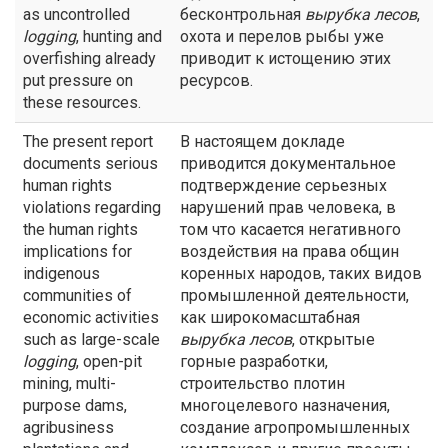
as uncontrolled
бесконтрольная
вырубка лесов
,
logging
, hunting and
охота и перелов рыбы уже
overfishing already
приводит к истощению этих
put pressure on
ресурсов.
these resources.
The present report
В настоящем докладе
documents serious
приводится документальное
human rights
подтверждение серьезных
violations regarding
нарушений прав человека, в
the human rights
том что касается негативного
implications for
воздействия на права общин
indigenous
коренных народов, таких видов
communities of
промышленной деятельности,
economic activities
как широкомасштабная
such as large-scale
вырубка лесов
, открытые
logging
, open-pit
горные разработки,
mining, multi-
строительство плотин
purpose dams,
многоцелевого назначения,
agribusiness
создание агропромышленных