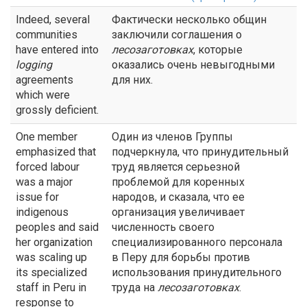
Indeed, several
Фактически несколько общин
communities
заключили соглашения о
have entered into
лесозаготовках
, которые
logging
оказались очень невыгодными
agreements
для них.
which were
grossly deficient.
One member
Один из членов Группы
emphasized that
подчеркнула, что принудительный
forced labour
труд является серьезной
was a major
проблемой для коренных
issue for
народов, и сказала, что ее
indigenous
организация увеличивает
peoples and said
численность своего
her organization
специализированного персонала
was scaling up
в Перу для борьбы против
its specialized
использования принудительного
staff in Peru in
труда на
лесозаготовках
.
response to