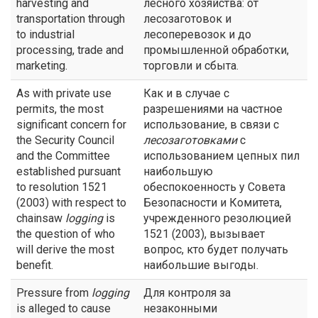
harvesting and
лесного хозяйства: от
transportation through
лесозаготовок и
to industrial
лесоперевозок и до
processing, trade and
промышленной обработки,
marketing.
торговли и сбыта.
As with private use
Как и в случае с
permits, the most
разрешениями на частное
significant concern for
использование, в связи с
the Security Council
лесозаготовками
с
and the Committee
использованием цепных пил
established pursuant
наибольшую
to resolution 1521
обеспокоенность у Совета
(2003) with respect to
Безопасности и Комитета,
chainsaw
logging
is
учрежденного резолюцией
the question of who
1521 (2003), вызывает
will derive the most
вопрос, кто будет получать
benefit.
наибольшие выгоды.
Pressure from
logging
Для контроля за
is alleged to cause
незаконными