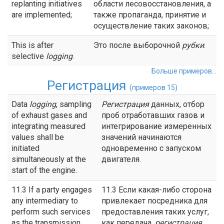
replanting initiatives
области лесовосстановления, а
are implemented;
также пропаганда, принятие и
осуществление таких законов;
This is after
Это после выборочной
рубки
.
selective
logging
.
Больше примеров...
Регистрация
(примеров 15)
Data
logging
, sampling
Регистрация
данных, отбор
of exhaust gases and
проб отработавших газов и
integrating measured
интегрирование измеренных
values shall be
значений начинаются
initiated
одновременно с запуском
simultaneously at the
двигателя.
start of the engine.
11.3 If a party engages
11.3 Если какая-либо сторона
any intermediary to
привлекает посредника для
perform such services
предоставления таких услуг,
as the transmission,
как передача,
регистрация