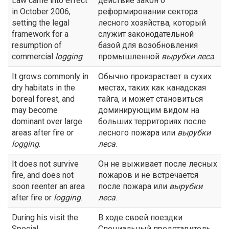
Law came into effect
действие закон о
in October 2006,
реформировании сектора
setting the legal
лесного хозяйства, который
framework for a
служит законодательной
resumption of
базой для возобновления
commercial
logging
.
промышленной
вырубки леса
.
It grows commonly in
Обычно произрастает в сухих
dry habitats in the
местах, таких как канадская
boreal forest, and
тайга, и может становиться
may become
доминирующим видом на
dominant over large
больших территориях после
areas after fire or
лесного пожара или
вырубки
logging
.
леса
.
It does not survive
Он не выживает после лесных
fire, and does not
пожаров и не встречается
soon reenter an area
после пожара или
вырубки
after fire or
logging
.
леса
.
During his visit the
В ходе своей поездки
Special
Специальный представитель