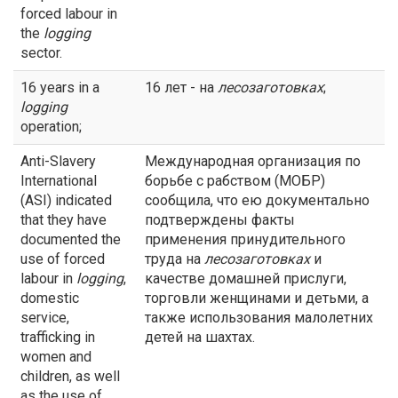
forced labour in
the
logging
sector.
16 years in a
16 лет - на
лесозаготовках
;
logging
operation;
Anti-Slavery
Международная организация по
International
борьбе с рабством (МОБР)
(ASI) indicated
сообщила, что ею документально
that they have
подтверждены факты
documented the
применения принудительного
use of forced
труда на
лесозаготовках
и
labour in
logging
,
качестве домашней прислуги,
domestic
торговли женщинами и детьми, а
service,
также использования малолетних
trafficking in
детей на шахтах.
women and
children, as well
as the use of