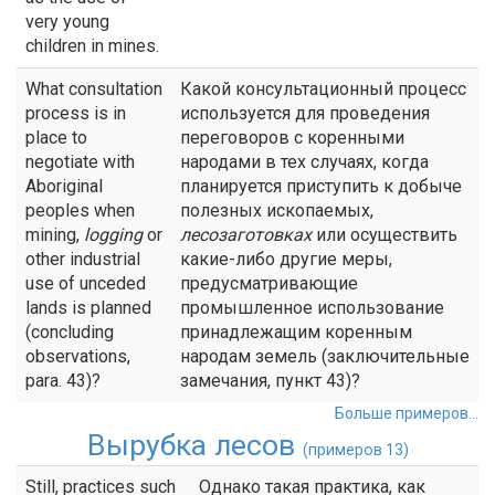
very young
children in mines.
What consultation
Какой консультационный процесс
process is in
используется для проведения
place to
переговоров с коренными
negotiate with
народами в тех случаях, когда
Aboriginal
планируется приступить к добыче
peoples when
полезных ископаемых,
mining,
logging
or
лесозаготовках
или осуществить
other industrial
какие-либо другие меры,
use of unceded
предусматривающие
lands is planned
промышленное использование
(concluding
принадлежащим коренным
observations,
народам земель (заключительные
para. 43)?
замечания, пункт 43)?
Больше примеров...
Вырубка лесов
(примеров 13)
Still, practices such
Однако такая практика, как