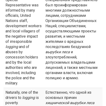
Representative was
был проинформирован
informed by many
многими должностными
officials, United
лицами, сотрудниками
Nations staff,
Организации Объединенных
development workers
Наций, специалистами,
and local villagers of
осуществляющими проекты
the negative impact
развития, и местными
of irresponsible
жителями о вредных
logging
and of
последствиях бездумной
abuses by
вырубки леса
и
concession holders
злоупотреблений,
and by the local
допускаемых владельцами
authorities who are
лицензий, а также местными
involved, including
органами власти, включая
the police and the
полицию и армию.
military.
Naturally, one of the
Естественно, что одной из
drivers to
logging
is
основных причин
poverty.
хищнической
вырубки леса