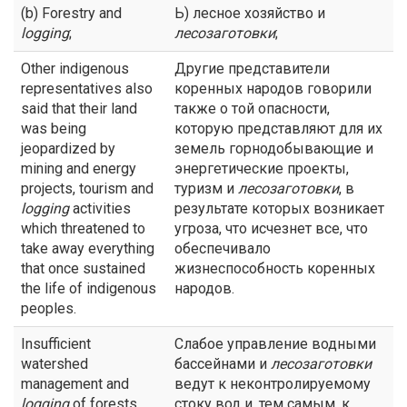
(b) Forestry and
Ь) лесное хозяйство и
logging
;
лесозаготовки
;
Other indigenous
Другие представители
representatives also
коренных народов говорили
said that their land
также о той опасности,
was being
которую представляют для их
jeopardized by
земель горнодобывающие и
mining and energy
энергетические проекты,
projects, tourism and
туризм и
лесозаготовки
, в
logging
activities
результате которых возникает
which threatened to
угроза, что исчезнет все, что
take away everything
обеспечивало
that once sustained
жизнеспособность коренных
the life of indigenous
народов.
peoples.
Insufficient
Слабое управление водными
watershed
бассейнами и
лесозаготовки
management and
ведут к неконтролируемому
logging
of forests
стоку вод и, тем самым, к