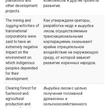
plantations and
комплексов и другие проекты
other development
развития.
projects.
The mining and
Как утверждали ораторы,
logging
activities of
разработка недр и
вырубка
transnational
лесов
, осуществляемые
corporations were
транснациональными
said to have an
корпорациями, оказывают
extremely negative
крайне отрицательное
impact on the
воздействие на окружающую
environment on
среду, от которой зависит
which indigenous
развитие коренных народов.
peoples depended
for their
development.
Clearing forest for
Вырубка лесов
с целью
fuelwood and
получения топливной
agricultural
древесины и
production and
сельскохозяйственного