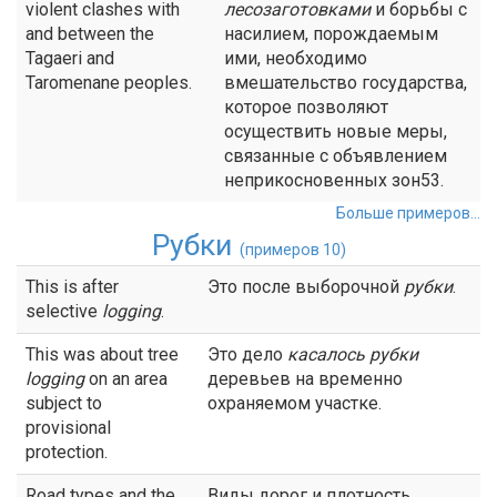
violent clashes with
лесозаготовками
и борьбы с
and between the
насилием, порождаемым
Tagaeri and
ими, необходимо
Taromenane peoples.
вмешательство государства,
которое позволяют
осуществить новые меры,
связанные с объявлением
неприкосновенных зон53.
Больше примеров...
Рубки
(примеров 10)
This is after
Это после выборочной
рубки
.
selective
logging
.
This was about tree
Это дело
касалось
рубки
logging
on an area
деревьев на временно
subject to
охраняемом участке.
provisional
protection.
Road types and the
Виды дорог и плотность