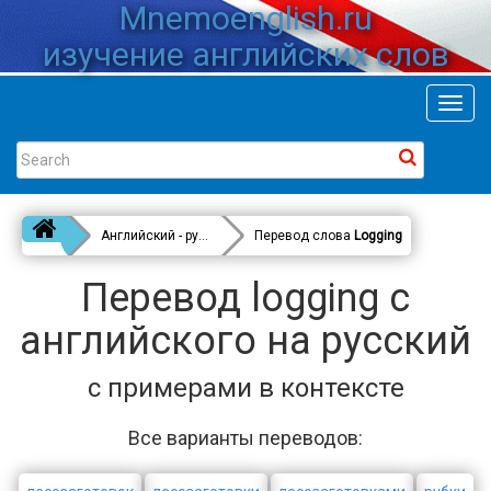
Mnemoenglish.ru
изучение английских слов
Toggl
navig
Английский - русский
Перевод слова
Logging
Перевод logging с
английского на русский
с примерами в контексте
Все варианты переводов: