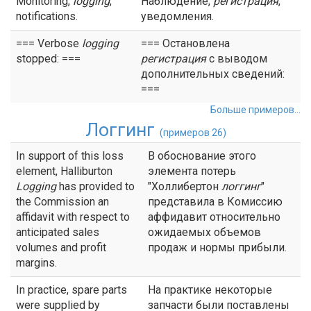
Monitoring,
logging
,
Наблюдение,
регистрация
,
notifications.
уведомления.
=== Verbose
logging
=== Остановлена
stopped: ===
регистрация
с выводом
дополнительных сведений:
===
Больше примеров...
Логгинг
(примеров 26)
In support of this loss
В обоснование этого
element, Halliburton
элемента потерь
Logging
has provided to
"Холлибертон
логгинг
"
the Commission an
представила в Комиссию
affidavit with respect to
аффидавит относительно
anticipated sales
ожидаемых объемов
volumes and profit
продаж и нормы прибыли.
margins.
In practice, spare parts
На практике некоторые
were supplied by
запчасти были поставлены