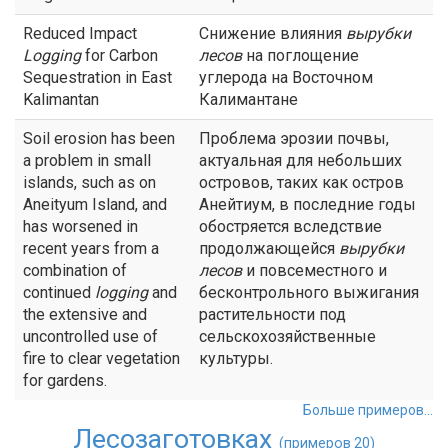
Reduced Impact
Снижение влияния
вырубки
Logging
for Carbon
лесов
на поглощение
Sequestration in East
углерода на Восточном
Kalimantan
Калимантане
Soil erosion has been
Проблема эрозии почвы,
a problem in small
актуальная для небольших
islands, such as on
островов, таких как остров
Aneityum Island, and
Анейтиум, в последние годы
has worsened in
обостряется вследствие
recent years from a
продолжающейся
вырубки
combination of
лесов
и повсеместного и
continued
logging
and
бесконтрольного выжигания
the extensive and
растительности под
uncontrolled use of
сельскохозяйственные
fire to clear vegetation
культуры.
for gardens.
Больше примеров...
Лесозаготовках
(примеров 20)