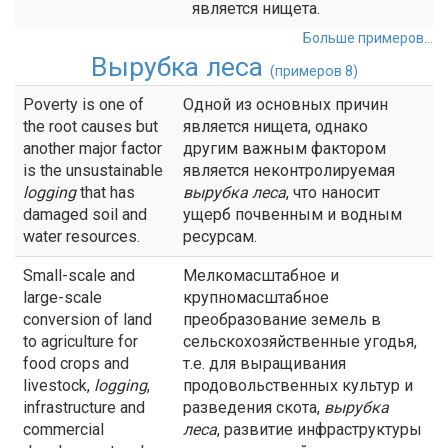
является нищета.
Больше примеров...
Вырубка леса
(примеров 8)
Poverty is one of
Одной из основных причин
the root causes but
является нищета, однако
another major factor
другим важным фактором
is the unsustainable
является неконтролируемая
logging
that has
вырубка леса
, что наносит
damaged soil and
ущерб почвенным и водным
water resources.
ресурсам.
Small-scale and
Мелкомасштабное и
large-scale
крупномасштабное
conversion of land
преобразование земель в
to agriculture for
сельскохозяйственные угодья,
food crops and
т.е. для выращивания
livestock,
logging
,
продовольственных культур и
infrastructure and
разведения скота,
вырубка
commercial
леса
, развитие инфраструктуры