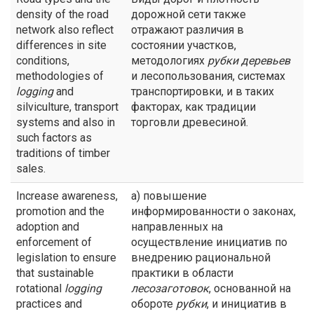
density of the road
дорожной сети также
network also reflect
отражают различия в
differences in site
состоянии участков,
conditions,
методологиях
рубки
деревьев
methodologies of
и лесопользования, системах
logging
and
транспортировки, и в таких
silviculture, transport
факторах, как традиции
systems and also in
торговли древесиной.
such factors as
traditions of timber
sales.
Increase awareness,
а) повышение
promotion and the
информированности о законах,
adoption and
направленных на
enforcement of
осуществление инициатив по
legislation to ensure
внедрению рациональной
that sustainable
практики в области
rotational
logging
лесозаготовок
, основанной на
practices and
обороте
рубки
, и инициатив в