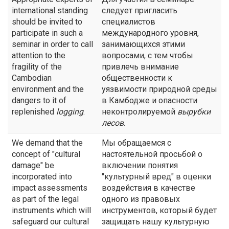
international standing
следует пригласить
should be invited to
специалистов
participate in such a
международного уровня,
seminar in order to call
занимающихся этими
attention to the
вопросами, с тем чтобы
fragility of the
привлечь внимание
Cambodian
общественности к
environment and the
уязвимости природной среды
dangers to it of
в Камбодже и опасности
replenished
logging
.
неконтролируемой
вырубки
лесов
.
We demand that the
Мы обращаемся с
concept of "cultural
настоятельной просьбой о
damage" be
включении понятия
incorporated into
"культурный вред" в оценки
impact assessments
воздействия в качестве
as part of the legal
одного из правовых
instruments which will
инструментов, который будет
safeguard our cultural
защищать нашу культурную