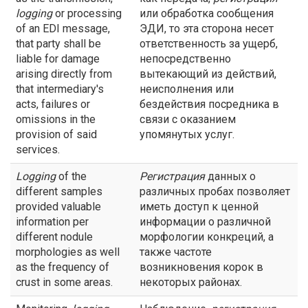
logging
or processing
или обработка сообщения
of an EDI message,
ЭДИ, то эта сторона несет
that party shall be
ответственность за ущерб,
liable for damage
непосредственно
arising directly from
вытекающий из действий,
that intermediary's
неисполнения или
acts, failures or
бездействия посредника в
omissions in the
связи с оказанием
provision of said
упомянутых услуг.
services.
Logging
of the
Регистрация
данных о
different samples
различных пробах позволяет
provided valuable
иметь доступ к ценной
information per
информации о различной
different nodule
морфологии конкреций, а
morphologies as well
также частоте
as the frequency of
возникновения корок в
crust in some areas.
некоторых районах.