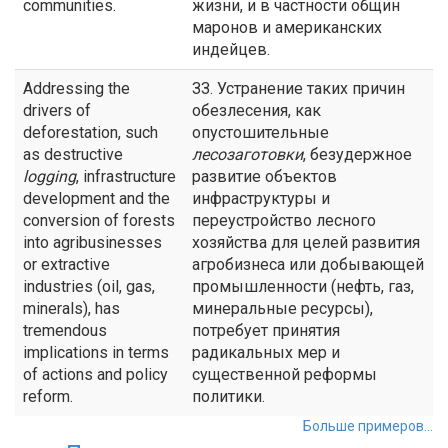
communities.
жизни, и в частности общин
маронов и американских
индейцев.
Addressing the
ЗЗ. Устранение таких причин
drivers of
обезлесения, как
deforestation, such
опустошительные
as destructive
лесозаготовки
, безудержное
logging
, infrastructure
развитие объектов
development and the
инфраструктуры и
conversion of forests
переустройство лесного
into agribusinesses
хозяйства для целей развития
or extractive
агробизнеса или добывающей
industries (oil, gas,
промышленности (нефть, газ,
minerals), has
минеральные ресурсы),
tremendous
потребует принятия
implications in terms
радикальных мер и
of actions and policy
существенной реформы
reform.
политики.
Больше примеров...