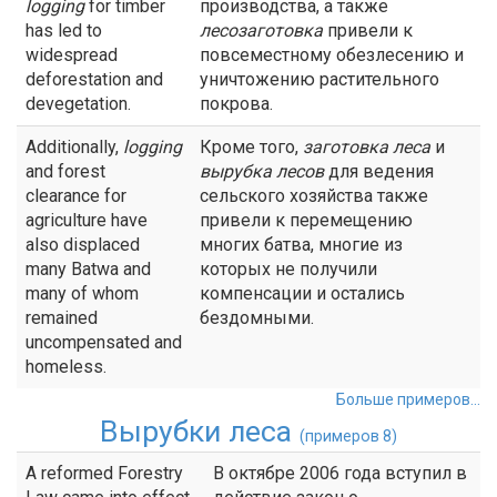
logging
for timber
производства, а также
has led to
лесозаготовка
привели к
widespread
повсеместному обезлесению и
deforestation and
уничтожению растительного
devegetation.
покрова.
Additionally,
logging
Кроме того,
заготовка леса
и
and forest
вырубка лесов
для ведения
clearance for
сельского хозяйства также
agriculture have
привели к перемещению
also displaced
многих батва, многие из
many Batwa and
которых не получили
many of whom
компенсации и остались
remained
бездомными.
uncompensated and
homeless.
Больше примеров...
Вырубки леса
(примеров 8)
A reformed Forestry
В октябре 2006 года вступил в