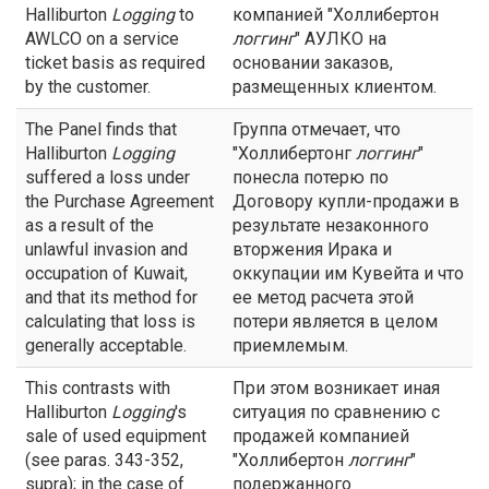
Halliburton
Logging
to
компанией "Холлибертон
AWLCO on a service
логгинг
" АУЛКО на
ticket basis as required
основании заказов,
by the customer.
размещенных клиентом.
The Panel finds that
Группа отмечает, что
Halliburton
Logging
"Холлибертонг
логгинг
"
suffered a loss under
понесла потерю по
the Purchase Agreement
Договору купли-продажи в
as a result of the
результате незаконного
unlawful invasion and
вторжения Ирака и
occupation of Kuwait,
оккупации им Кувейта и что
and that its method for
ее метод расчета этой
calculating that loss is
потери является в целом
generally acceptable.
приемлемым.
This contrasts with
При этом возникает иная
Halliburton
Logging
's
ситуация по сравнению с
sale of used equipment
продажей компанией
(see paras. 343-352,
"Холлибертон
логгинг
"
supra); in the case of
подержанного