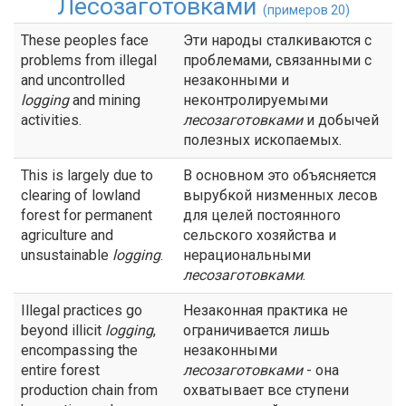
Лесозаготовками
(примеров 20)
These peoples face
Эти народы сталкиваются с
problems from illegal
проблемами, связанными с
and uncontrolled
незаконными и
logging
and mining
неконтролируемыми
activities.
лесозаготовками
и добычей
полезных ископаемых.
This is largely due to
В основном это объясняется
clearing of lowland
вырубкой низменных лесов
forest for permanent
для целей постоянного
agriculture and
сельского хозяйства и
unsustainable
logging
.
нерациональными
лесозаготовками
.
Illegal practices go
Незаконная практика не
beyond illicit
logging
,
ограничивается лишь
encompassing the
незаконными
entire forest
лесозаготовками
- она
production chain from
охватывает все ступени