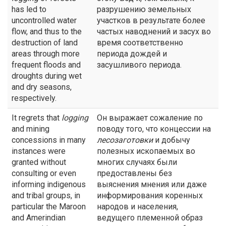
has led to
разрушению земельных
uncontrolled water
участков в результате более
flow, and thus to the
частых наводнений и засух во
destruction of land
время соответственно
areas through more
периода дождей и
frequent floods and
засушливого периода.
droughts during wet
and dry seasons,
respectively.
It regrets that
logging
Он выражает сожаление по
and mining
поводу того, что концессии на
concessions in many
лесозаготовки
и добычу
instances were
полезных ископаемых во
granted without
многих случаях были
consulting or even
предоставлены без
informing indigenous
выяснения мнения или даже
and tribal groups, in
информирования коренных
particular the Maroon
народов и населения,
and Amerindian
ведущего племенной образ