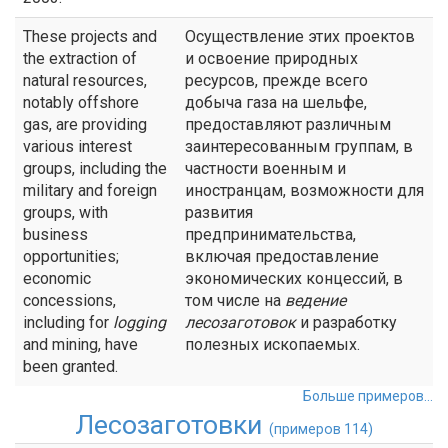
These projects and
Осуществление этих проектов
the extraction of
и освоение природных
natural resources,
ресурсов, прежде всего
notably offshore
добыча газа на шельфе,
gas, are providing
предоставляют различным
various interest
заинтересованным группам, в
groups, including the
частности военным и
military and foreign
иностранцам, возможности для
groups, with
развития
business
предпринимательства,
opportunities;
включая предоставление
economic
экономических концессий, в
concessions,
том числе на
ведение
including for
logging
лесозаготовок
и разработку
and mining, have
полезных ископаемых.
been granted.
Больше примеров...
Лесозаготовки
(примеров 114)