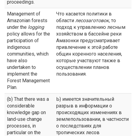
proceedings.
Management of
Что касается политики в
Amazonian forests
области
лесозаготовок
, то
under the
logging
подход к управлению лесным
policy allows for the
хозяйством в бассейне реки
participation of
Амазонки предусматривает
indigenous
привлечение к этой работе
communities, which
общин коренного населения,
have also
которые участвуют также в
undertaken to
осуществлении планов
implement the
пользования.
Forest Management
Plan.
(b) That there was a
Ь) имеется значительный
considerable
разрыв в информации о
knowledge gap on
происходящих изменениях в
land-use change
землепользовании, в частности
processes, in
о последствиях для
particular on the
тропических лесов