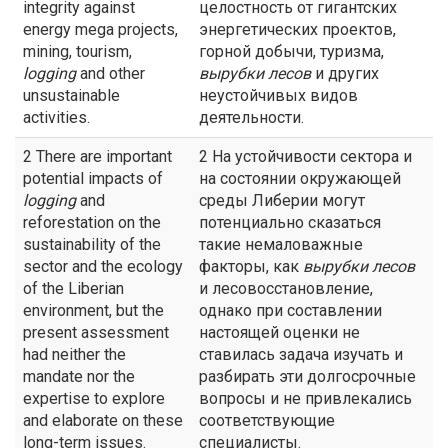
integrity against
целостность от гигантских
energy mega projects,
энергетических проектов,
mining, tourism,
горной добычи, туризма,
logging
and other
вырубки лесов
и других
unsustainable
неустойчивых видов
activities.
деятельности.
2 There are important
2 На устойчивости сектора и
potential impacts of
на состоянии окружающей
logging
and
среды Либерии могут
reforestation on the
потенциально сказаться
sustainability of the
такие немаловажные
sector and the ecology
факторы, как
вырубки лесов
of the Liberian
и лесовосстановление,
environment, but the
однако при составлении
present assessment
настоящей оценки не
had neither the
ставилась задача изучать и
mandate nor the
разбирать эти долгосрочные
expertise to explore
вопросы и не привлекались
and elaborate on these
соответствующие
long-term issues.
специалисты.