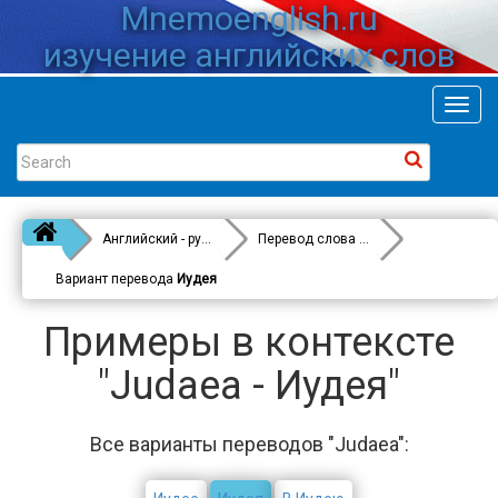
Mnemoenglish.ru
изучение английских слов
Toggl
navig
Английский - русский
Перевод слова
Judaea
Вариант перевода
Иудея
Примеры в контексте
"Judaea - Иудея"
Все варианты переводов "Judaea":