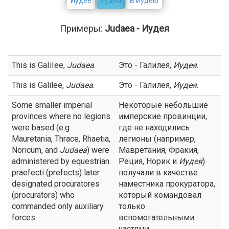
Иудее
Иудея
В Иудею
Примеры:
Judaea - Иудея
This is GaIiIee,
Judaea
.
Это - Галилея,
Иудея
.
This is Galilee,
Judaea
.
Это - Галилея,
Иудея
.
Some smaller imperial
Некоторые небольшие
provinces where no legions
имперские провинции,
were based (e.g.
где не находились
Mauretania, Thrace, Rhaetia,
легионы (например,
Noricum, and
Judaea
) were
Мавретания, Фракия,
administered by equestrian
Реция, Норик и
Иудея
)
praefecti (prefects) later
получали в качестве
designated procuratores
наместника прокуратора,
(procurators) who
который командовал
commanded only auxiliary
только
forces.
вспомогательными
частями.