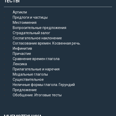
ТЕСТЫ
Артикли
Предлоги и частицы
Местоимения
Вопросительные предложения
Страдательный залог
Сослагательное наклонение
Согласование времен. Косвенная речь.
Инфинитив
Причастие
Сравнение времен глагола
Лексика
Прилагательные и наречия
Модальные глаголы
Существительное
Неличные формы глагола. Герундий
Предложение
Обобщение. Итоговые тесты