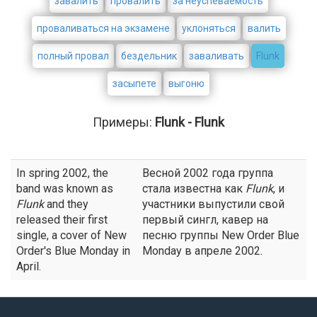
завалить
провалить
за неуспеваемость
проваливаться на экзамене
уклоняться
валить
полный провал
бездельник
заваливать
Flunk
засыпете
выгоню
Примеры:
Flunk - Flunk
In spring 2002, the
Весной 2002 года группа
band was known as
стала известна как
Flunk
, и
Flunk
and they
участники выпустили свой
released their first
первый сингл, кавер на
single, a cover of New
песню группы New Order Blue
Order's Blue Monday in
Monday в апреле 2002.
April.