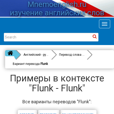
Mnemoenglish.ru
изучение английских слов
Toggl
navig
Английский - русский
Перевод слова
Flunk
Вариант перевода
Flunk
Примеры в контексте
"Flunk - Flunk"
Все варианты переводов "Flunk":