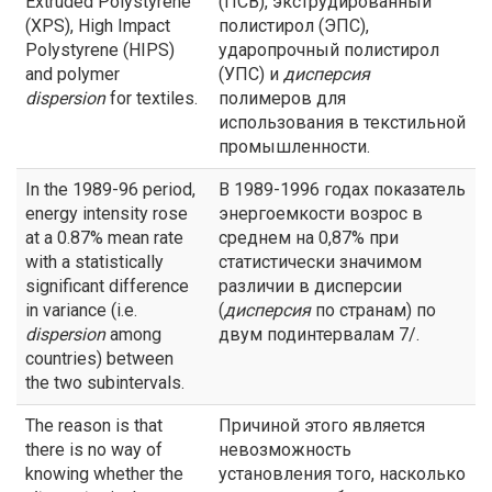
Extruded Polystyrene
(ПСВ), экструдированный
(XPS), High Impact
полистирол (ЭПС),
Polystyrene (HIPS)
ударопрочный полистирол
and polymer
(УПС) и
дисперсия
dispersion
for textiles.
полимеров для
использования в текстильной
промышленности.
In the 1989-96 period,
В 1989-1996 годах показатель
energy intensity rose
энергоемкости возрос в
at a 0.87% mean rate
среднем на 0,87% при
with a statistically
статистически значимом
significant difference
различии в дисперсии
in variance (i.e.
(
дисперсия
по странам) по
dispersion
among
двум подинтервалам 7/.
countries) between
the two subintervals.
The reason is that
Причиной этого является
there is no way of
невозможность
knowing whether the
установления того, насколько