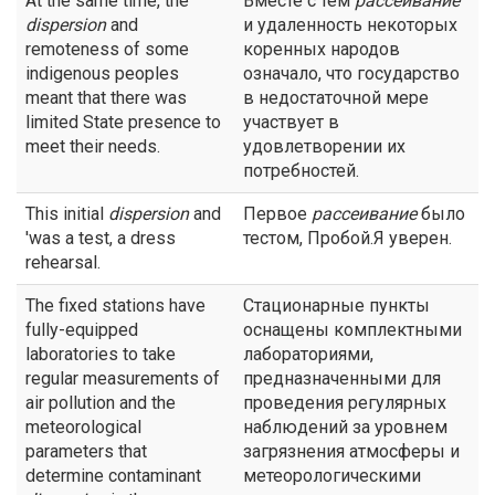
At the same time, the
Вместе с тем
рассеивание
dispersion
and
и удаленность некоторых
remoteness of some
коренных народов
indigenous peoples
означало, что государство
meant that there was
в недостаточной мере
limited State presence to
участвует в
meet their needs.
удовлетворении их
потребностей.
This initial
dispersion
and
Первое
рассеивание
было
'was a test, a dress
тестом, Пробой.Я уверен.
rehearsal.
The fixed stations have
Стационарные пункты
fully-equipped
оснащены комплектными
laboratories to take
лабораториями,
regular measurements of
предназначенными для
air pollution and the
проведения регулярных
meteorological
наблюдений за уровнем
parameters that
загрязнения атмосферы и
determine contaminant
метеорологическими