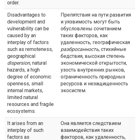
order.
Disadvantages to
Препятствия на пути развития
development and
и уязвимость могут быть
vulnerability can be
обусловлены сочетанием
caused by an
таких факторов, как
interplay of factors
удаленность, географическая
such as remoteness,
разбросанность
, стихийные
geographical
бедствия, высокая степень
dispersion
, natural
экономической открытости,
hazards, a high
узость внутренних рынков,
degree of economic
ограниченность природных
openness, small
ресурсов и незащищенность
internal markets,
экосистем.
limited natural
resources and fragile
ecosystems.
It arises from an
Она является следствием
interplay of such
взаимодействия таких
factors as
факторов, как удаленность,