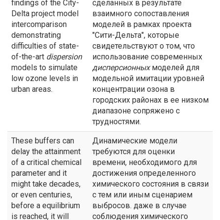
findings of the City-
сделанных в результате
Delta project model
взаимного сопоставления
intercomparison
моделей в рамках проекта
demonstrating
"Сити-Дельта", которые
difficulties of state-
свидетельствуют о том, что
of-the-art
dispersion
использование современных
models to simulate
дисперсионных
моделей для
low ozone levels in
модельной имитации уровней
urban areas.
концентрации озона в
городских районах в ее низком
диапазоне сопряжено с
трудностями.
These buffers can
Динамические модели
delay the attainment
требуются для оценки
of a critical chemical
времени, необходимого для
parameter and it
достижения определенного
might take decades,
химического состояния в связи
or even centuries,
с тем или иным сценарием
before a equilibrium
выбросов. даже в случае
is reached, it will
соблюдения химического