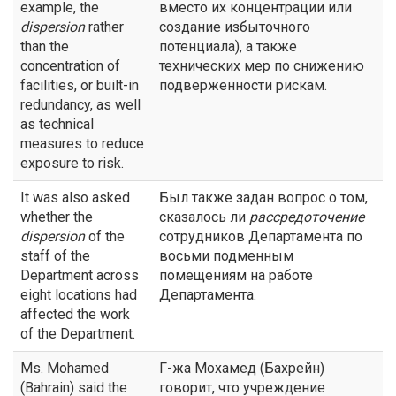
example, the
вместо их концентрации или
dispersion
rather
создание избыточного
than the
потенциала), а также
concentration of
технических мер по снижению
facilities, or built-in
подверженности рискам.
redundancy, as well
as technical
measures to reduce
exposure to risk.
It was also asked
Был также задан вопрос о том,
whether the
сказалось ли
рассредоточение
dispersion
of the
сотрудников Департамента по
staff of the
восьми подменным
Department across
помещениям на работе
eight locations had
Департамента.
affected the work
of the Department.
Ms. Mohamed
Г-жа Мохамед (Бахрейн)
(Bahrain) said the
говорит, что учреждение