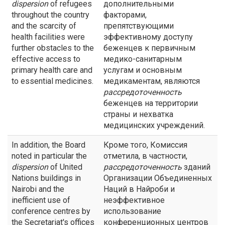
dispersion
of refugees
дополнительными
throughout the country
факторами,
and the scarcity of
препятствующими
health facilities were
эффективному доступу
further obstacles to the
беженцев к первичным
effective access to
медико-санитарным
primary health care and
услугам и основным
to essential medicines.
медикаментам, являются
рассредоточенность
беженцев на территории
страны и нехватка
медицинских учреждений.
In addition, the Board
Кроме того, Комиссия
noted in particular the
отметила, в частности,
dispersion
of United
рассредоточенность
зданий
Nations buildings in
Организации Объединенных
Nairobi and the
Наций в Найроби и
inefficient use of
неэффективное
conference centres by
использование
the Secretariat's offices
конференционных центров