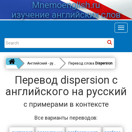
Mnemoenglish.ru
изучение английских слов
Toggl
navig
Английский - русский
Перевод слова
Dispersion
Перевод dispersion с
английского на русский
с примерами в контексте
Все варианты переводов: