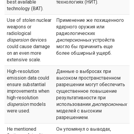
best available
технологиях (НИТ).
technology (BAT).
Use of stolen nuclear
Применение же похищенного
weapons or
ядерного оружия или
radiological
радиологических
dispersion
devices
дисперсионных
устройств
could cause damage
могло бы причинить еще
on an even more
более обширный ущерб.
extensive scale.
High-resolution
Данные о выбросах при
emission data could
высоком пространственном
ensure substantial
разрешении могут обеспечить
improvements when
существенное повышение
high-resolution
результативности при
dispersion
models
использовании
дисперсионных
were used.
моделей с высоким
разрешением.
He mentioned
Он упомянул о выводах,