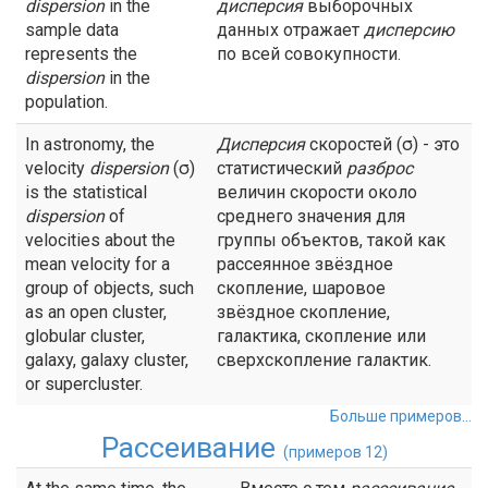
dispersion
in the
дисперсия
выборочных
sample data
данных отражает
дисперсию
represents the
по всей совокупности.
dispersion
in the
population.
In astronomy, the
Дисперсия
скоростей (σ) - это
velocity
dispersion
(σ)
статистический
разброс
is the statistical
величин скорости около
dispersion
of
среднего значения для
velocities about the
группы объектов, такой как
mean velocity for a
рассеянное звёздное
group of objects, such
скопление, шаровое
as an open cluster,
звёздное скопление,
globular cluster,
галактика, скопление или
galaxy, galaxy cluster,
сверхскопление галактик.
or supercluster.
Больше примеров...
Рассеивание
(примеров 12)