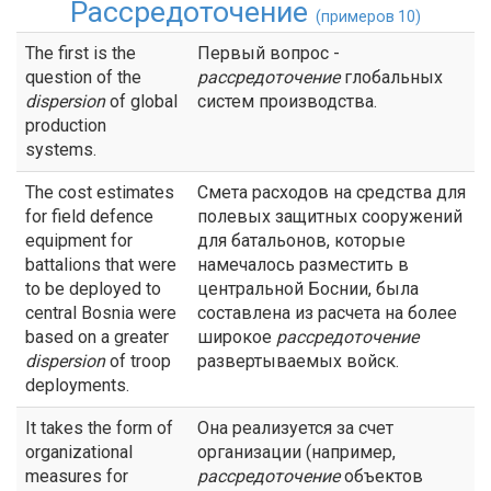
Рассредоточение
(примеров 10)
The first is the
Первый вопрос -
question of the
рассредоточение
глобальных
dispersion
of global
систем производства.
production
systems.
The cost estimates
Смета расходов на средства для
for field defence
полевых защитных сооружений
equipment for
для батальонов, которые
battalions that were
намечалось разместить в
to be deployed to
центральной Боснии, была
central Bosnia were
составлена из расчета на более
based on a greater
широкое
рассредоточение
dispersion
of troop
развертываемых войск.
deployments.
It takes the form of
Она реализуется за счет
organizational
организации (например,
measures for
рассредоточение
объектов