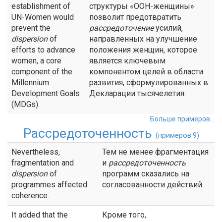
establishment of
структуры «ООН-женщины»
UN-Women would
позволит предотвратить
prevent the
рассредоточение
усилий,
dispersion
of
направленных на улучшение
efforts to advance
положения женщин, которое
women, a core
является ключевым
component of the
компонентом целей в области
Millennium
развития, сформулированных в
Development Goals
Декларации тысячелетия.
(MDGs).
Больше примеров...
Рассредоточенность
(примеров 9)
Nevertheless,
Тем не менее фрагментация
fragmentation and
и
рассредоточенность
dispersion
of
программ сказались на
programmes affected
согласованности действий.
coherence.
It added that the
Кроме того,