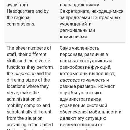
away from
подразделениями
Headquarters and by
Секретариата, находящимися
the regional
за пределами Центральных
commissions.
учреждений, и
региональными
комиссиями.
The sheer numbers of
Сама численность
staff, their different
персонала, различия в
skills and the diverse
навыках сотрудников и
functions they perform,
разнообразие функций,
the
dispersion
and the
которые они выполняют,
differing sizes of the
рассредоточенность
и
locations where they
разные размеры их мест
serve, make the
службы усложняют
administration of
административное
mobility complex and
управление системой
substantially different
обеспечения мобильности и
from the situation
делают эту ситуацию
prevailing in the United
весьма отличной от