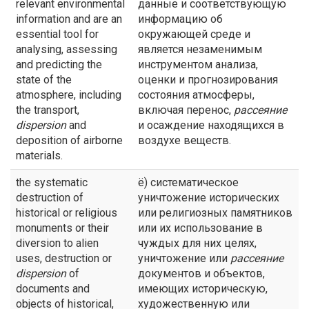
relevant environmental
данные и соответствующую
information and are an
информацию об
essential tool for
окружающей среде и
analysing, assessing
является незаменимым
and predicting the
инструментом анализа,
state of the
оценки и прогнозирования
atmosphere, including
состояния атмосферы,
the transport,
включая перенос,
рассеяние
dispersion
and
и осаждение находящихся в
deposition of airborne
воздухе веществ.
materials.
the systematic
ё) систематическое
destruction of
уничтожение исторических
historical or religious
или религиозных памятников
monuments or their
или их использование в
diversion to alien
чуждых для них целях,
uses, destruction or
уничтожение или
рассеяние
dispersion
of
документов и объектов,
documents and
имеющих историческую,
objects of historical,
художественную или