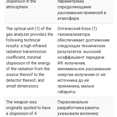
dispersion
in the
параметрами,
atmosphere.
определяющими
рассеивание
примесей в
атмосфере.
The optical unit (1) of the
Оптический блок (1)
gas analyzer provides the
газоанализатора
following technical
обеспечивает достижение
results: a high infrared
следующих технических
radiation transmission
результатов: высокий
coefficient, minimal
коэффициент передачи
dispersion
of the energy
ИК излучения,
of the radiation from the
минимальное
рассеивание
source thereof to the
энергии излучения от её
detector thereof, and
источника до её
small dimensions.
приемника, малые
габариты.
The weapon was
Первоначально
originally quoted to have
разработчики ракеты
a
dispersion
of 4
указывали величину