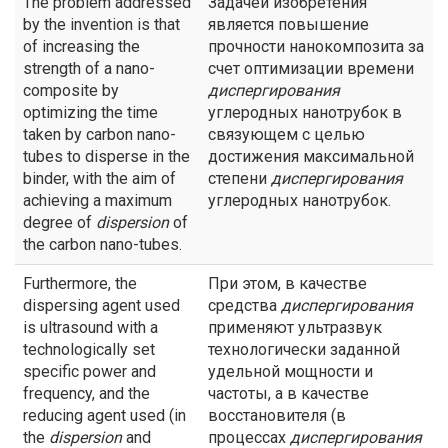
The problem addressed
Задачей изобретения
by the invention is that
является повышение
of increasing the
прочности нанокомпозита за
strength of a nano-
счет оптимизации времени
composite by
диспергирования
optimizing the time
углеродных нанотрубок в
taken by carbon nano-
связующем с целью
tubes to disperse in the
достижения максимальной
binder, with the aim of
степени
диспергирования
achieving a maximum
углеродных нанотрубок.
degree of
dispersion
of
the carbon nano-tubes.
Furthermore, the
При этом, в качестве
dispersing agent used
средства
диспергирования
is ultrasound with a
применяют ультразвук
technologically set
технологически заданной
specific power and
удельной мощности и
frequency, and the
частоты, а в качестве
reducing agent used (in
восстановителя (в
the
dispersion
and
процессах
диспергирования