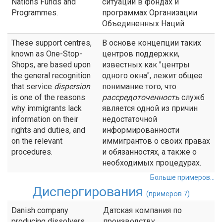
Nations Funds and
ситуации в фондах и
Programmes.
программах Организации
Объединенных Наций.
These support centres,
В основе концепции таких
known as One-Stop-
центров поддержки,
Shops, are based upon
известных как "центры
the general recognition
одного окна", лежит общее
that service
dispersion
понимание того, что
is one of the reasons
рассредоточенность
служб
why immigrants lack
является одной из причин
information on their
недостаточной
rights and duties, and
информированности
on the relevant
иммигрантов о своих правах
procedures.
и обязанностях, а также о
необходимых процедурах.
Больше примеров...
Диспергирования
(примеров 7)
Danish company
Датская компания по
producing dissolvers
производству