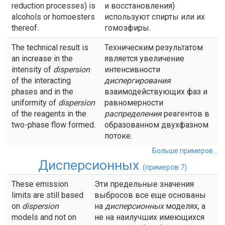
reduction processes) is
и восстановления)
alcohols or homoesters
используют спирты или их
thereof.
гомоэфиры.
The technical result is
Техническим результатом
an increase in the
является увеличение
intensity of
dispersion
интенсивности
of the interacting
диспергирования
phases and in the
взаимодействующих фаз и
uniformity of
dispersion
равномерности
of the reagents in the
распределения
реагентов в
two-phase flow formed.
образованном двухфазном
потоке.
Больше примеров...
Дисперсионных
(примеров 7)
These emission
Эти предельные значения
limits are still based
выбросов все еще основаны
on
dispersion
на
дисперсионных
моделях, а
models and not on
не на наилучших имеющихся