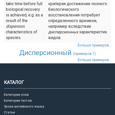
take time before full
критерия достижение полного
biological recovery
биологического
is achieved, e.g. as a
восстановления потребует
result of the
определенного времени,
dispersion
например вследствие
characteristics of
дисперсионных
характеристик
species.
видов.
Больше примеров...
Дисперсионный
(примеров 1)
Больше примеров...
КАТАЛОГ
Категории слов
Категории тестов
Уроки английского языка
Статьи