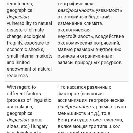
remoteness,
географическая
geographical
разбросанность
, уязвимость
dispersion
,
от стихийных бедствий,
vulnerability to natural
изменение климата,
disasters, climate
экологическая
change, ecological
неустойчивость, воздействие
fragility, exposure to
экономических потрясений,
economic shocks,
малые размеры внутренних
small internal markets
рынков и ограниченные
and limited
запасы природных ресурсов.
endowment of natural
resources.
With regard to
Что касается различных
different factors
факторов (языковая
(process of linguistic
ассимиляция, географическая
assimilation,
разбросанность
, размер групп
geographical
меньшинств и т.д.), то в
dispersion
, group
Венгрии существует система,
sizes, etc.) Hungary
включающая три типа школ
has developed a
для детей меньшинств.