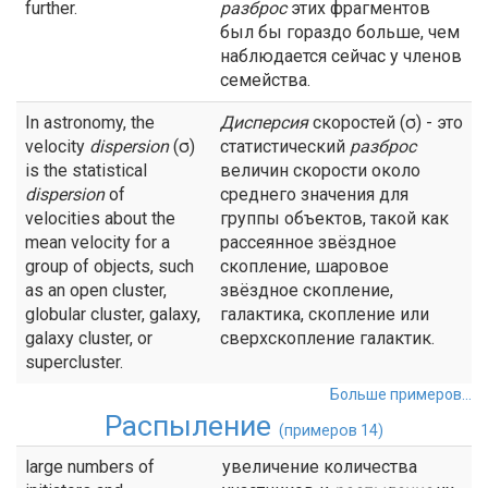
further.
разброс
этих фрагментов
был бы гораздо больше, чем
наблюдается сейчас у членов
семейства.
In astronomy, the
Дисперсия
скоростей (σ) - это
velocity
dispersion
(σ)
статистический
разброс
is the statistical
величин скорости около
dispersion
of
среднего значения для
velocities about the
группы объектов, такой как
mean velocity for a
рассеянное звёздное
group of objects, such
скопление, шаровое
as an open cluster,
звёздное скопление,
globular cluster, galaxy,
галактика, скопление или
galaxy cluster, or
сверхскопление галактик.
supercluster.
Больше примеров...
Распыление
(примеров 14)
large numbers of
увеличение количества