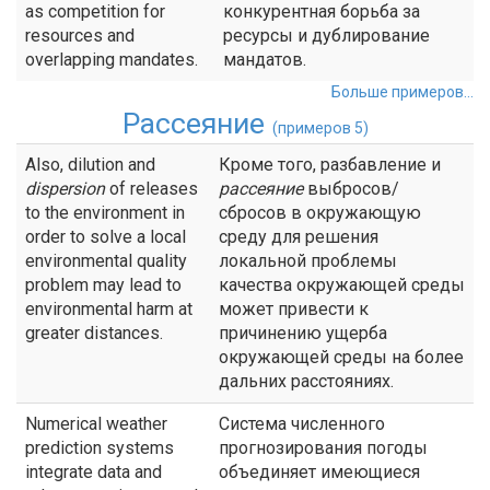
as competition for
конкурентная борьба за
resources and
ресурсы и дублирование
overlapping mandates.
мандатов.
Больше примеров...
Рассеяние
(примеров 5)
Also, dilution and
Кроме того, разбавление и
dispersion
of releases
рассеяние
выбросов/
to the environment in
сбросов в окружающую
order to solve a local
среду для решения
environmental quality
локальной проблемы
problem may lead to
качества окружающей среды
environmental harm at
может привести к
greater distances.
причинению ущерба
окружающей среды на более
дальних расстояниях.
Numerical weather
Система численного
prediction systems
прогнозирования погоды
integrate data and
объединяет имеющиеся