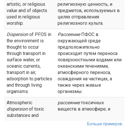
artistic, or religious
религиозную ценность, и
value and of objects
предметов, используемых в
used in religious
целях отправления
worship.
религиозного культа.
Dispersion
of PFOS in
Рассеяние
ПФОС в
the environment is
окружающей среде
thought to occur
предположительно
through transport in
происходит путем переноса
surface water, or
поверхностными водами или
oceanic currents,
океанскими течениями,
transport in air,
атмосферного переноса,
adsorption to particles
осаждения на частицах, а
and through living
также через живые
organisms.
организмы.
Atmospheric
рассеяние
токсичных
dispersion
of toxic
веществ в атмосфере; и
substances and
Больше примеров...