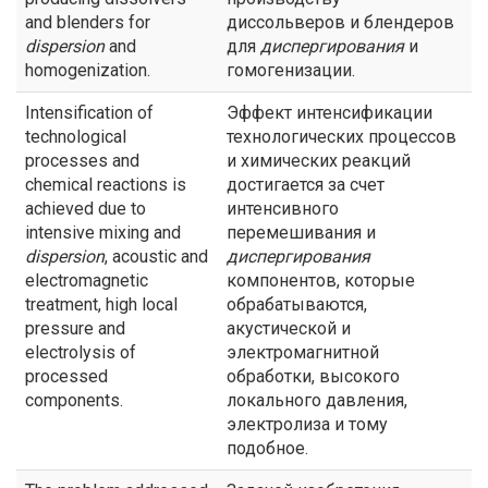
and blenders for
диссольверов и блендеров
dispersion
and
для
диспергирования
и
homogenization.
гомогенизации.
Intensification of
Эффект интенсификации
technological
технологических процессов
processes and
и химических реакций
chemical reactions is
достигается за счет
achieved due to
интенсивного
intensive mixing and
перемешивания и
dispersion
, acoustic and
диспергирования
electromagnetic
компонентов, которые
treatment, high local
обрабатываются,
pressure and
акустической и
electrolysis of
электромагнитной
processed
обработки, высокого
components.
локального давления,
электролиза и тому
подобное.