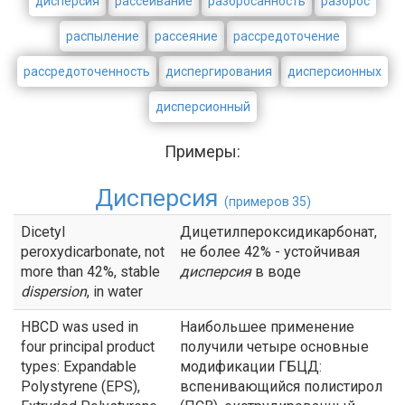
дисперсия
рассеивание
разбросанность
разброс
распыление
рассеяние
рассредоточение
рассредоточенность
диспергирования
дисперсионных
дисперсионный
Примеры:
Дисперсия
(примеров 35)
Dicetyl
Дицетилпероксидикарбонат,
peroxydicarbonate, not
не более 42% - устойчивая
more than 42%, stable
дисперсия
в воде
dispersion
, in water
HBCD was used in
Наибольшее применение
four principal product
получили четыре основные
types: Expandable
модификации ГБЦД:
Polystyrene (EPS),
вспенивающийся полистирол