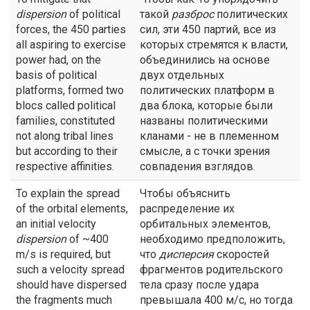
dispersion
of political
такой
разброс
политических
forces, the 450 parties
сил, эти 450 партий, все из
all aspiring to exercise
которых стремятся к власти,
power had, on the
объединились на основе
basis of political
двух отдельных
platforms, formed two
политических платформ в
blocs called political
два блока, которые были
families, constituted
названы политическими
not along tribal lines
кланами - не в племенном
but according to their
смысле, а с точки зрения
respective affinities.
совпадения взглядов.
To explain the spread
Чтобы объяснить
of the orbital elements,
распределение их
an initial velocity
орбитальных элементов,
dispersion
of ~400
необходимо предположить,
m/s is required, but
что
дисперсия
скоростей
such a velocity spread
фрагментов родительского
should have dispersed
тела сразу после удара
the fragments much
превышала 400 м/с, но тогда