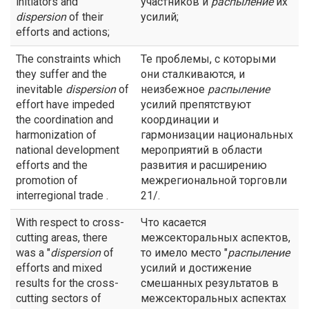
initiators and
участников и
распыление
их
dispersion
of their
усилий;
efforts and actions;
The constraints which
Те проблемы, с которыми
they suffer and the
они сталкиваются, и
inevitable
dispersion
of
неизбежное
распыление
effort have impeded
усилий препятствуют
the coordination and
координации и
harmonization of
гармонизации национальных
national development
мероприятий в области
efforts and the
развития и расширению
promotion of
межрегиональной торговли
interregional trade .
21/.
With respect to cross-
Что касается
cutting areas, there
межсекторальных аспектов,
was a "
dispersion
of
то имело место "
распыление
efforts and mixed
усилий и достижение
results for the cross-
смешанных результатов в
cutting sectors of
межсекторальных аспектах