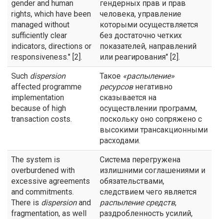
gender and human
гендерных прав и прав
rights, which have been
человека, управление
managed without
которыми осуществляется
sufficiently clear
без достаточно четких
indicators, directions or
показателей, направлений
responsiveness." [2].
или реагирования" [2].
Such
dispersion
Такое
«
распыление
»
affected programme
ресурсов
негативно
implementation
сказывается на
because of high
осуществлении программ,
transaction costs.
поскольку оно сопряжено с
высокими трансакционными
расходами.
The system is
Система перегружена
overburdened with
излишними соглашениями и
excessive agreements
обязательствами,
and commitments.
следствием чего является
There is
dispersion
and
распыление
средств
,
fragmentation, as well
раздробленность усилий,