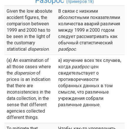
Разброс
(примеров 18)
Given the low absolute
В связи с низкими
accident figures, the
абсолютными показателями
comparison between
количества аварий различия
1999 and 2000 has to
между 1999 и 2000 годом
be seen in the light of
следует рассматривать как
the customary
обычный статистический
statistical
dispersion
.
разброс
.
(a) An examination of
а) изучение всех тех случаев,
all those cases where
когда
разброс
цен
the
dispersion
of
свидетельствует о
prices is an indication
противоречивости
that there are
собранных данных в том
inconsistencies in the
смысле, что различные
data collection, in the
учреждения собрали
sense that different
различные данные.
agencies collected
different things.
To mitigate that
Чтобы как-то упорядочить