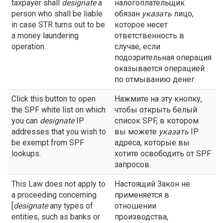
taxpayer shall
designate
a
налогоплательщик
person who shall be liable
обязан
указать
лицо,
in case STR turns out to be
которое несет
a money laundering
ответственность в
operation.
случае, если
подозрительная операция
оказывается операцией
по отмыванию денег.
Click this button to open
Нажмите на эту кнопку,
the SPF white list on which
чтобы открыть белый
you can
designate
IP
список SPF, в котором
addresses that you wish to
вы можете
указать
IP
be exempt from SPF
адреса, которые вы
lookups.
хотите освободить от SPF
запросов.
This Law does not apply to
Настоящий Закон не
a proceeding concerning
применяется в
[
designate
any types of
отношении
entities, such as banks or
производства,