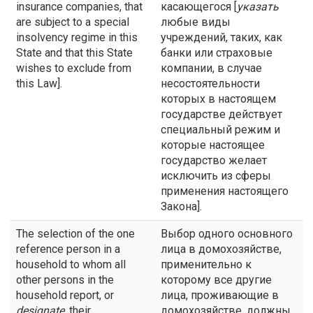
insurance companies, that
касающегося [
указать
are subject to a special
любые виды
insolvency regime in this
учреждений, таких, как
State and that this State
банки или страховые
wishes to exclude from
компании, в случае
this Law].
несостоятельности
которых в настоящем
государстве действует
специальный режим и
которые настоящее
государство желает
исключить из сферы
применения настоящего
Закона].
The selection of the one
Выбор одного основного
reference person in a
лица в домохозяйстве,
household to whom all
применительно к
other persons in the
которому все другие
household report, or
лица, проживающие в
designate
, their
домохозяйстве, должны