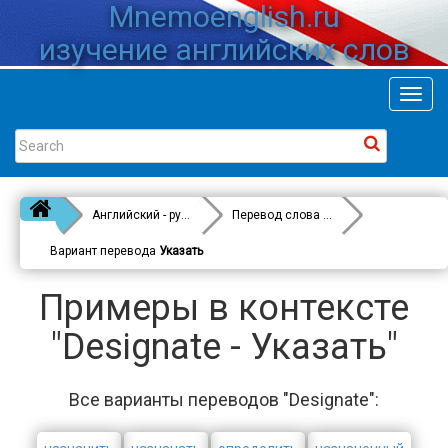
Mnemoenglish.ru
изучение английских слов
Toggl
navig
Английский - русский
Перевод слова
Designate
Вариант перевода
Указать
Примеры в контексте
"Designate - Указать"
Все варианты переводов "Designate":