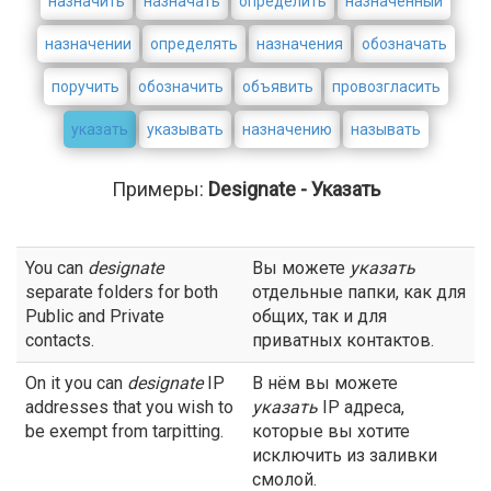
назначить
назначать
определить
назначенный
назначении
определять
назначения
обозначать
поручить
обозначить
объявить
провозгласить
указать
указывать
назначению
называть
Примеры:
Designate - Указать
You can
designate
Вы можете
указать
separate folders for both
отдельные папки, как для
Public and Private
общих, так и для
contacts.
приватных контактов.
On it you can
designate
IP
В нём вы можете
addresses that you wish to
указать
IP адреса,
be exempt from tarpitting.
которые вы хотите
исключить из заливки
смолой.