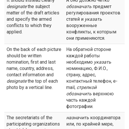
It should instead clearly
А оно должно четко
designate
the subject
обозначать
предмет
matter of the draft articles
регулирования проектов
and specify the armed
статей и
указать
conflicts to which they
вооруженные
applied.
конфликты, к которым
они применяются.
On the back of each picture
На обратной стороне
should be written
каждой работы
nomination, first and last
необходимо
указать
name, country, address,
номинацию, Ф.И.О.,
contact information and
страну, адрес,
designate
the top of each
контактный телефон, e-
photo by a vertical line.
mail,
стрелкой
обозначить
верхнюю
часть каждой
фотографии.
The secretariats of the
назначить
координатора
participating organizations
или, по крайней мере,