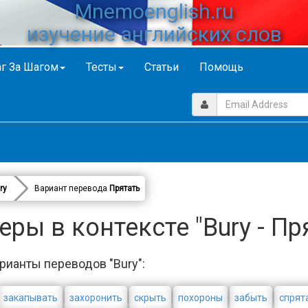
Mnemoenglish.ru
изучение английских слов
г За Шагом
Тесты
Статьи
Помощь
ry
Вариант перевода
Прятать
ры в контексте "Bury - Пр
рианты переводов "Bury":
закапывать
захоронить
скрыть
похороны
забыть
спрят