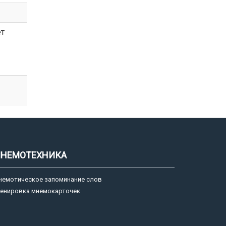
ет
НЕМОТЕХНИКА
немотическое запоминание слов
ренировка мнемокарточек