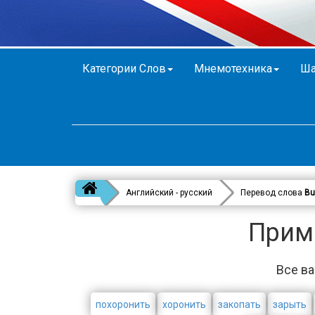
Категории Слов
Мнемотехника
Ша
Английский - русский
Перевод слова
Bu
Приме
Все ва
похоронить
хоронить
закопать
зарыть