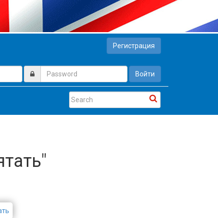
Регистрация
Войти
ятать"
ать