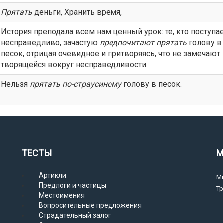
Прятать
деньги, Хранить время,
История преподала всем нам ценный урок: те, кто поступа
несправедливо, зачастую
предпочитают
прятать
голову в
песок, отрицая очевидное и притворяясь, что не замечают
творящейся вокруг несправедливости.
Нельзя
прятать
по-страусиному
голову в песок.
ТЕСТЫ
М
Артикли
М
Предлоги и частицы
Т
Местоимения
Вопросительные предложения
Страдательный залог