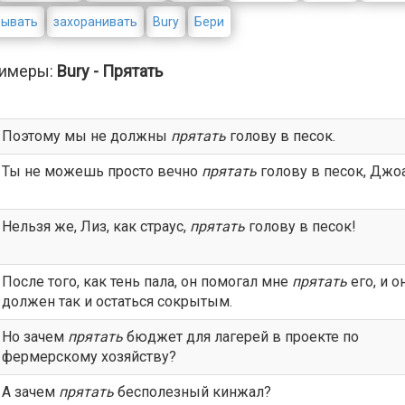
рывать
захоранивать
Bury
Бери
имеры:
Bury - Прятать
Поэтому мы не должны
прятать
голову в песок.
Ты не можешь просто вечно
прятать
голову в песок, Джо
Нельзя же, Лиз, как страус,
прятать
голову в песок!
После того, как тень пала, он помогал мне
прятать
его, и о
должен так и остаться сокрытым.
Но зачем
прятать
бюджет для лагерей в проекте по
фермерскому хозяйству?
А зачем
прятать
бесполезный кинжал?