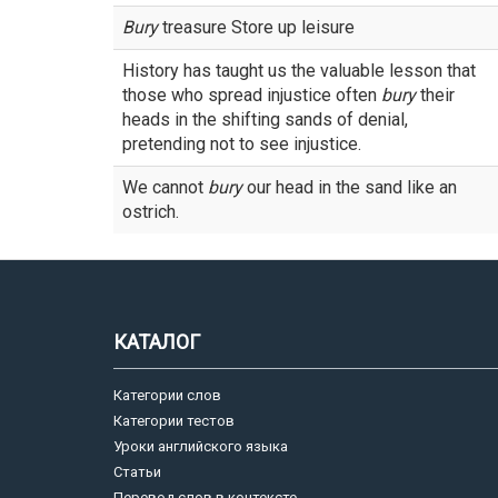
Bury
treasure Store up leisure
History has taught us the valuable lesson that
those who spread injustice often
bury
their
heads in the shifting sands of denial,
pretending not to see injustice.
We cannot
bury
our head in the sand like an
ostrich.
КАТАЛОГ
Категории слов
Категории тестов
Уроки английского языка
Статьи
Перевод слов в контексте