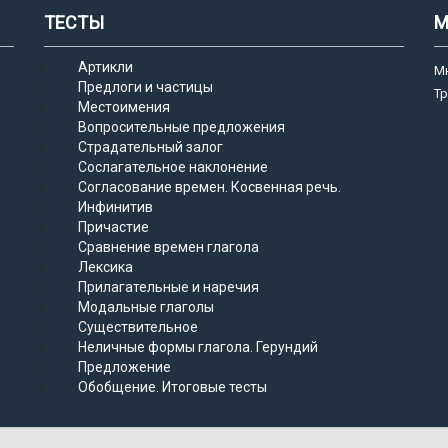
ТЕСТЫ
М
Артикли
М
Предлоги и частицы
Т
Местоимения
Вопросительные предложения
Страдательный залог
Сослагательное наклонение
Согласование времен. Косвенная речь.
Инфинитив
Причастие
Сравнение времен глагола
Лексика
Прилагательные и наречия
Модальные глаголы
Существительное
Неличные формы глагола. Герундий
Предложение
Обобщение. Итоговые тесты