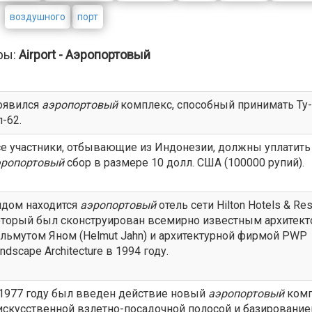
воздушного
порт
ры:
Airport - Аэропортовый
оявился
аэропортовый
комплекс, способный принимать Ту-
-62.
е участники, отбывающие из Индонезии, должны уплатить
эропортовый
сбор в размере 10 долл. США (100000 рупий).
ядом находится
аэропортовый
отель сети Hilton Hotels & Res
оторый был сконструирован всемирно известным архитек
льмутом Яном (Helmut Jahn) и архитектурной фирмой PWP
ndscape Architecture в 1994 году.
 1977 году был введен действие новый
аэропортовый
комп
искусственной взлетно-посадочной полосой и базировани