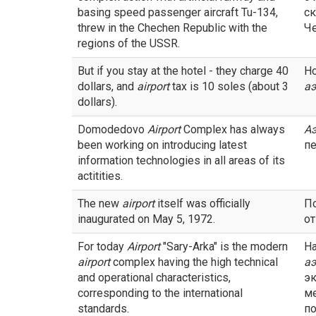
basing speed passenger aircraft Tu-134,
ск
threw in the Chechen Republic with the
Че
regions of the USSR.
But if you stay at the hotel - they charge 40
Но
dollars, and
airport
tax is 10 soles (about 3
а
dollars).
Domodedovo
Airport
Complex has always
А
been working on introducing latest
п
information technologies in all areas of its
actitities.
The new
airport
itself was officially
П
inaugurated on May 5, 1972.
от
For today
Airport
"Sary-Arka" is the modern
Н
airport
complex having the high technical
а
and operational characteristics,
эк
corresponding to the international
м
standards.
по