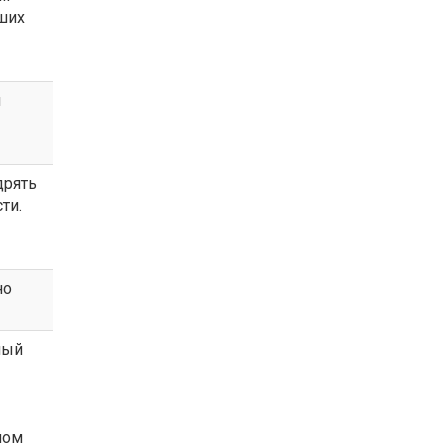
вших
и
дрять
ти.
но
ный
ном