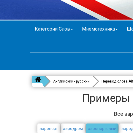
Категории Слов
Мнемотехника
Ша
Английский - русский
Перевод слова
Ai
Примеры в
Все вар
аэропорт
аэродром
аэропортовый
аэро