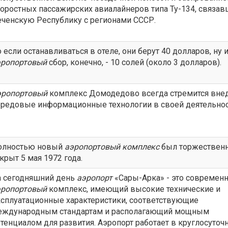
оростных пассажирских авиалайнеров типа Ту-134, связа
ченскую Республику с регионами СССР.
 если останавливаться в отеле, они берут 40 долларов, ну 
эропортовый
сбор, конечно, - 10 солей (около 3 долларов).
эропортовый
комплекс Домодедово всегда стремится вне
ередовые информационные технологии в своей деятельнос
олностью новый
аэропортовый
комплекс
был торжествен
крыт 5 мая 1972 года.
а сегодняшний день
аэропорт
«Сары-Арка» - это современ
эропортовый
комплекс, имеющий высокие технические и
сплуатационные характеристики, соответствующие
еждународным стандартам и располагающий мощным
тенциалом для развития. Аэропорт работает в круглосуточ