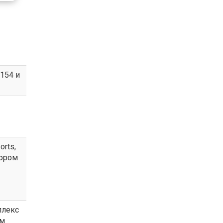
154 и
orts,
тором
лекс
ем