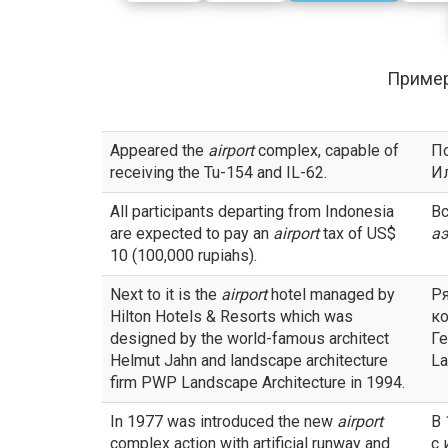
Приме
Appeared the
airport
complex, capable of
П
receiving the Tu-154 and IL-62.
Ил
All participants departing from Indonesia
Вс
are expected to pay an
airport
tax of US$
а
10 (100,000 rupiahs).
Next to it is the
airport
hotel managed by
Р
Hilton Hotels & Resorts which was
к
designed by the world-famous architect
Ге
Helmut Jahn and landscape architecture
La
firm PWP Landscape Architecture in 1994.
In 1977 was introduced the new
airport
В
complex action with artificial runway and
с 