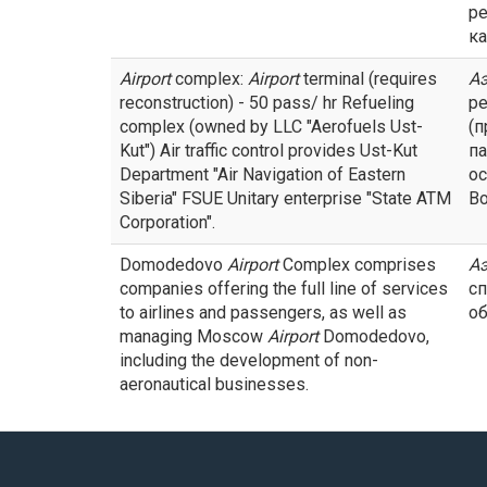
ре
ка
Airport
complex:
Airport
terminal (requires
А
reconstruction) - 50 pass/ hr Refueling
ре
complex (owned by LLC "Aerofuels Ust-
(п
Kut") Air traffic control provides Ust-Kut
п
Department "Air Navigation of Eastern
ос
Siberia" FSUE Unitary enterprise "State ATM
Во
Corporation".
Domodedovo
Airport
Complex comprises
А
companies offering the full line of services
сп
to airlines and passengers, as well as
о
managing Moscow
Airport
Domodedovo,
including the development of non-
aeronautical businesses.