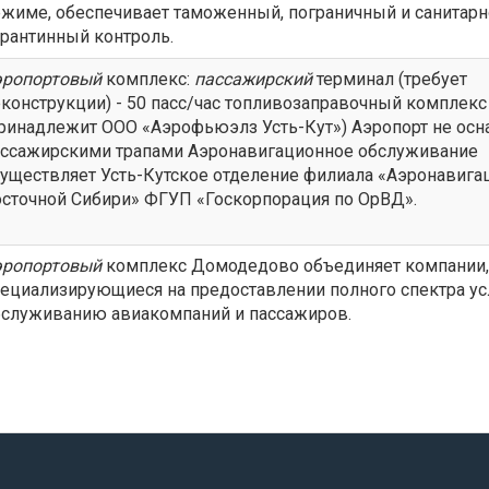
жиме, обеспечивает таможенный, пограничный и санитарн
рантинный контроль.
эропортовый
комплекс:
пассажирский
терминал (требует
конструкции) - 50 пасс/час топливозаправочный комплекс
ринадлежит ООО «Аэрофьюэлз Усть-Кут») Аэропорт не ос
ассажирскими трапами Аэронавигационное обслуживание
уществляет Усть-Кутское отделение филиала «Аэронавига
сточной Сибири» ФГУП «Госкорпорация по ОрВД».
эропортовый
комплекс Домодедово объединяет компании,
ециализирующиеся на предоставлении полного спектра ус
бслуживанию авиакомпаний и пассажиров.