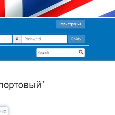
Регистрация
Войти
опортовый"
ных