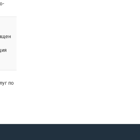
о-
нащен
ция
луг по