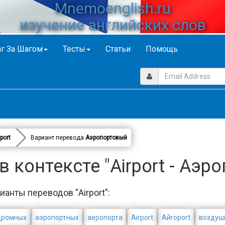
Mnemoenglish.ru
изучение английских слов
г За Шагом
Тесты
Статьи
Помощь
rport
Вариант перевода
Аэропортовый
 контексте "Airport - Аэр
ианты переводов "Airport":
дромных
аэропортных
аеропорта
Airport
Aйroport
воздуш