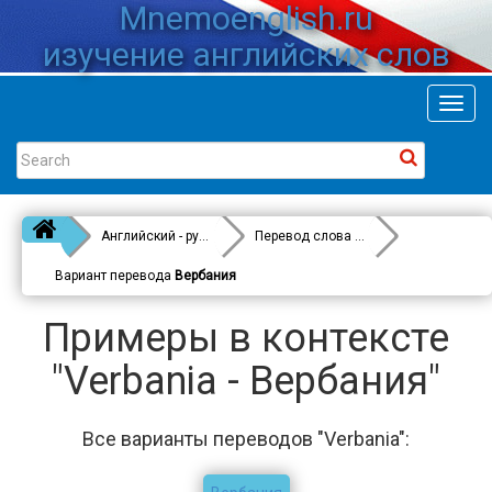
Mnemoenglish.ru
изучение английских слов
Toggl
navig
Английский - русский
Перевод слова
Verbania
Вариант перевода
Вербания
Примеры в контексте
"Verbania - Вербания"
Все варианты переводов "Verbania":