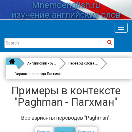
Mnemoenglish.ru
изучение английских слов
Toggl
navig
Английский - русский
Перевод слова
Paghman
Вариант перевода
Пагхман
Примеры в контексте
"Paghman - Пагхман"
Все варианты переводов "Paghman":